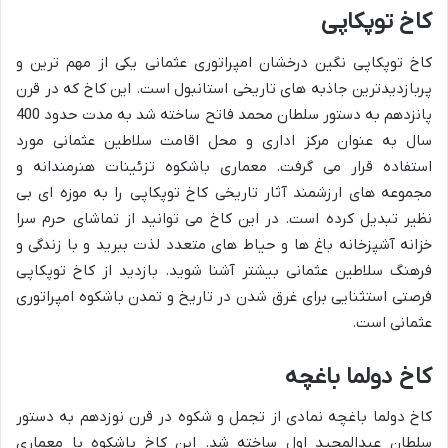
کاخ توپکاپی
کاخ توپکاپی نگین درخشان امپراتوری عثمانی یکی از مهم ترین و
پربازدیدترین جاذبه های تاریخی استانبول است. این کاخ که در قرن
پانزدهم به دستور سلطان محمد فاتح ساخته شد به مدت حدود 400
سال به عنوان مرکز اداری و محل اقامت سلاطین عثمانی مورد
استفاده قرار می گرفت. معماری باشکوه تزئینات هنرمندانه و
مجموعه های ارزشمند آثار تاریخی کاخ توپکاپی را به موزه ای بی
نظیر تبدیل کرده است. در این کاخ می توانید از تماشای حرم سرا
خزانه آشپزخانه باغ ها و حیاط های متعدد لذت ببرید و با زندگی و
فرهنگ سلاطین عثمانی بیشتر آشنا شوید. بازدید از کاخ توپکاپی
فرصتی استثنایی برای غرق شدن در تاریخ و تمدن باشکوه امپراتوری
عثمانی است.
کاخ دولما باغچه
کاخ دولما باغچه نمادی از تجمل و شکوه در قرن نوزدهم به دستور
سلطان عبدالمجید اول ساخته شد. این کاخ باشکوه با معماری