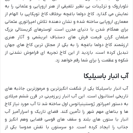
نئوباروک و تزئینات بی نظیر تلفیقی از هنر اروپایی و عثمانی را به
نمایش می گذارد. کاخ دولما باغچه برخلاف کاخ توپکاپی با الهام از
معماری اروپایی ساخته شده و نشان دهنده تلاش امپراتوری عثمانی
برای همگام شدن با دنیای مدرن است. لوسترهای کریستالی بزرگ
مبلمان گران قیمت فرش های دستباف ابریشمی و آثار هنری
ارزشمند کاخ دولما باغچه را به یکی از مجلل ترین کاخ های جهان
تبدیل کرده است. بازدید از این کاخ تجربه ای فراموش نشدنی از
شکوه و عظمت را برای شما رقم خواهد زد.
آب انبار باسیلیکا
آب انبار باسیلیکا یکی از شگفت انگیزترین و مرموزترین جاذبه های
تاریخی استانبول است. این آب انبار زیرزمینی در قرن ششم میلادی
به دستور امپراتور ژوستینیانوس اول ساخته شد تا آب مورد نیاز کاخ
ها و بناهای مهم شهر را تأمین کند. فضای تاریک و اسرارآمیز آب
انبار با ستون های بلند و سقف های قوسی فضایی وهم انگیز و
جذاب را ایجاد کرده است. دو سرستون با نقش مدوسا یکی از