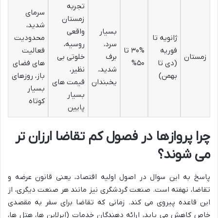
تجربه
سرمای
زمستان
شدید،
بسیار
واقعی
ژانویه تا
محدودیت
سرد،
روسیه،
فوریه
۳۰% تا
فعالیت
زمستان
برف
خلوتی بی
(دی تا
۵۰%
های فضای
شدید،
نظیر،
بهمن)
باز، روزهای
یخبندان
قیمت های
بسیار
بسیار
کوتاه
پایین
چرا پروازها در فصول کم تقاضا ارزان تر
می شوند؟
پاسخ به این سوال در اصول اولیه اقتصاد، یعنی قانون عرضه و
تقاضا، نهفته است. صنعت گردشگری نیز مانند هر صنعت دیگری، از
این قاعده پیروی می کند. زمانی که تقاضا برای سفر به مقصدی
خاص کاهش می یابد، ارائه دهندگان خدمات (ایرلاین ها، هتل ها،