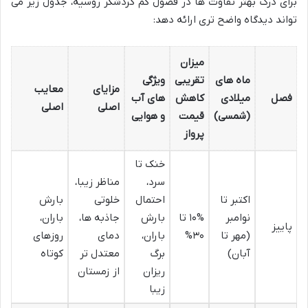
برای درک بهتر تفاوت ها در فصول کم گردشگر روسیه، جدول زیر می
تواند دیدگاه واضح تری ارائه دهد:
میزان
ماه های
تقریبی
ویژگی
مزایای
معایب
فصل
میلادی
کاهش
های آب
اصلی
اصلی
(شمسی)
قیمت
و هوایی
پرواز
خنک تا
سرد،
مناظر زیبا،
اکتبر تا
احتمال
خلوتی
بارش
نوامبر
۱۰% تا
بارش
جاذبه ها،
باران،
پاییز
(مهر تا
۳۰%
باران،
دمای
روزهای
آبان)
برگ
معتدل تر
کوتاه
ریزان
از زمستان
زیبا