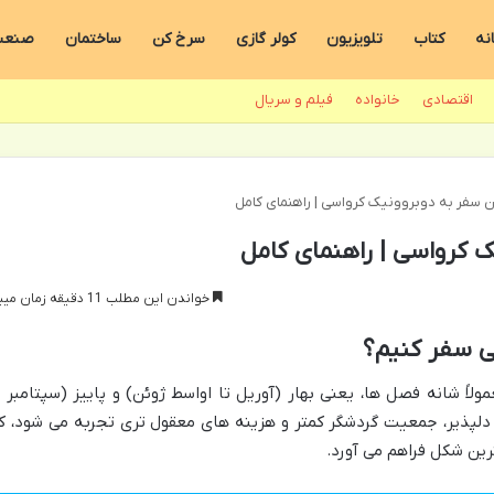
نه
کتاب
تلویزیون
کولر گازی
سرخ کن
ساختمان
صنع
اقتصادی
خانواده
فیلم و سریال
ن سفر به دوبروونیک کرواسی | راهنمای کامل
ک کرواسی | راهنمای کامل
خواندن این مطلب 11 دقیقه زمان میبرد
ی سفر کنیم؟
لاً شانه فصل ها، یعنی بهار (آوریل تا اواسط ژوئن) و پاییز (سپتامبر ت
ی دلپذیر، جمعیت گردشگر کمتر و هزینه های معقول تری تجربه می شود، ک
رین شکل فراهم می آورد.