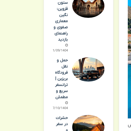
ستون
قزوین:
نگین
معماری
صفوی و
راهنمای
بازدید
21/09/1404
حمل و
نقل
فرودگاه
بریزبن |
ترانسفر
سریع و
مطمئن
07/10/1404
حشرات
در سفر
ش
و