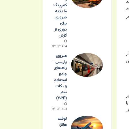
د
کمپینگ:
ت
۱۰ نکته
ر
ضروری
برای
دوری از
گزش
08/10/1404
ر
متروی
ن
پاریس –
راهنمای
جامع
استفاده
و نکات
سفر
ر
(۲۰۲۴)
ا
09/10/1404
.
لوفت
هانزا: