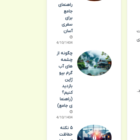
راهنمای
جامع
برای
سفری
ت
آسان
ی
14/10/1404
چگونه از
چشمه
های آب
گرم بپو
ژاپن
بازدید
.
کنیم؟
(راهنما
ی جامع)
14/10/1404
۵ نکته
حفاظت