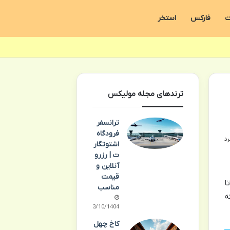
ت
فارکس
استخر
ترندهای مجله مولیکس
ترانسفر
فرودگاه
اشتوتگار
ت | رزرو
آنلاین و
قیمت
ا
مناسب
ه
03/10/1404
کاخ چهل