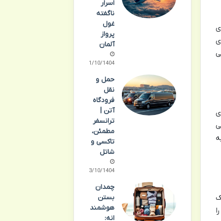
اسرار
ناگفته
غول
ی
پرواز
ی
آلمان
ی
11/10/1404
حمل و
نقل
فرودگاه
آتن |
ی
ترانسفر
ی
مطمئن،
ه
تاکسی و
شاتل
13/10/1404
چمدان
ک
بستن
هوشمند
ا
انه: