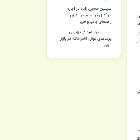
سیمین حسین زاده
در
اجاره
ن
جرثقیل در ولیعصر تهران :
راهنمای جامع و فنی
.
ل
ساسان جوانمرد
در
بهترین
برندهای لوازم آشپزخانه در بازار
ر
ایران
ی
) می
ی