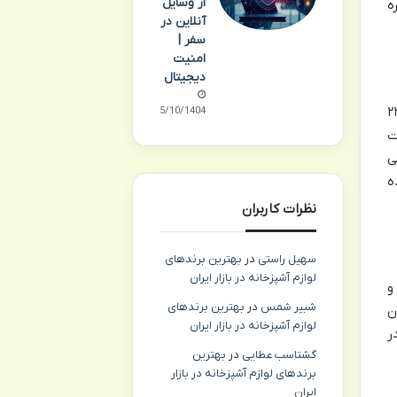
از وسایل
ه
آنلاین در
سفر |
امنیت
دیجیتال
به تدریج افزایش می یابد و به میانگین ۱۵ تا ۲۲
15/10/1404
ت
ی
ه
نظرات کاربران
سهیل راستی
در
بهترین برندهای
لوازم آشپزخانه در بازار ایران
و
شبیر شمس
در
بهترین برندهای
ن
لوازم آشپزخانه در بازار ایران
ر
گشتاسب عطایی
در
بهترین
برندهای لوازم آشپزخانه در بازار
ایران