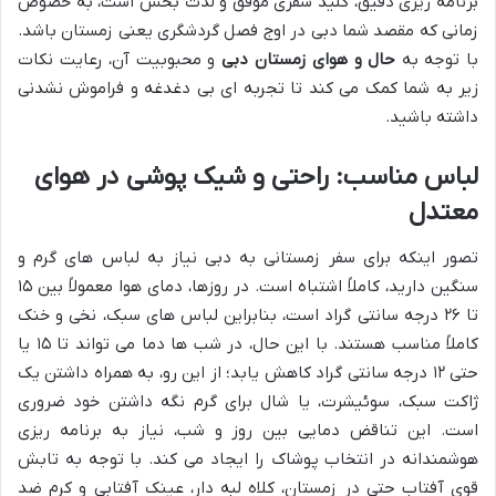
برنامه ریزی دقیق، کلید سفری موفق و لذت بخش است، به خصوص
زمانی که مقصد شما دبی در اوج فصل گردشگری یعنی زمستان باشد.
با توجه به
حال و هوای زمستان دبی
و محبوبیت آن، رعایت نکات
زیر به شما کمک می کند تا تجربه ای بی دغدغه و فراموش نشدنی
داشته باشید.
لباس مناسب: راحتی و شیک پوشی در هوای
معتدل
تصور اینکه برای سفر زمستانی به دبی نیاز به لباس های گرم و
سنگین دارید، کاملاً اشتباه است. در روزها، دمای هوا معمولاً بین ۱۵
تا ۲۶ درجه سانتی گراد است، بنابراین لباس های سبک، نخی و خنک
کاملاً مناسب هستند. با این حال، در شب ها دما می تواند تا ۱۵ یا
حتی ۱۲ درجه سانتی گراد کاهش یابد؛ از این رو، به همراه داشتن یک
ژاکت سبک، سوئیشرت، یا شال برای گرم نگه داشتن خود ضروری
است. این تناقض دمایی بین روز و شب، نیاز به برنامه ریزی
هوشمندانه در انتخاب پوشاک را ایجاد می کند. با توجه به تابش
قوی آفتاب حتی در زمستان، کلاه لبه دار، عینک آفتابی و کرم ضد