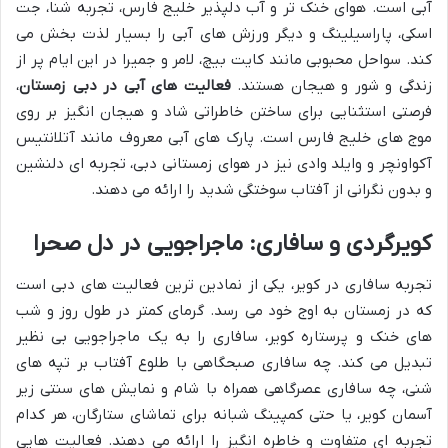
آبی است. هوای خنک تر و آب دلپذیر خلیج فارس، تجربه شنا، جت
اسکی، پاراسیلینگ و دیگر ورزش های آبی را بسیار لذت بخش می
کند. سواحل محبوبی مانند کایت بیچ، لامر و جمیرا در این ایام پر از
زندگی و شور و هیجان هستند.
فعالیت های آبی در دبی زمستان
،
فرصتی استثنایی برای ساختن خاطراتی شاد و هیجان انگیز بر روی
موج های خلیج فارس است. پارک های آبی معروف مانند آتلانتیس
آکواونچر و وایلد وادی نیز در هوای زمستانی دبی، تجربه ای دلنشین
و بدون نگرانی از آفتاب سوختگی شدید را ارائه می دهند.
کویرگردی و سافاری: ماجراجویی در دل صحرا
تجربه سافاری در کویر، یکی از نمادین ترین فعالیت های دبی است
که در زمستان به اوج خود می رسد. گرمای کمتر در طول روز و شب
های خنک و پرستاره کویر، سافاری را به یک ماجراجویی بی نظیر
تبدیل می کند. چه سافاری صبحگاهی با طلوع آفتاب بر تپه های
شنی، چه سافاری عصرگاهی همراه با شام و نمایش های سنتی زیر
آسمان کویر، یا حتی کمپینگ شبانه برای تماشای ستارگان، هر کدام
تجربه ای متفاوت و خاطره انگیز را ارائه می دهند. فعالیت هایی