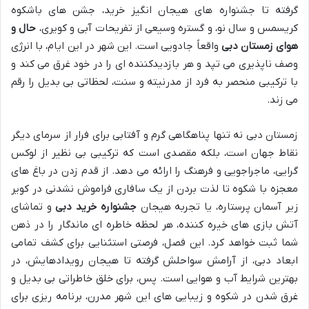
گرفته تا جشنواره های هیجان انگیز خرید، جشن های باشکوه
کریسمس و سال نو، و گستره وسیعی از تفریحات آبی و کویری،
حال و
هوای زمستان دبی
واقعاً جادویی است. این شهر در این ایام، با انرژی
وصف ناپذیری می تپد و هر بازدیدکننده ای را در خود غرق می کند و
با ترکیبی منحصر به فرد از مدرنیته و سنت، لحظاتی بی بدیل را رقم
می زند.
زمستان دبی نه تنها پناهگاهی گرم و آفتابی برای فرار از سرمای دیگر
نقاط جهان است، بلکه مقصدی است که ترکیبی بی نظیر از لوکس
گرایی، ماجراجویی و فرهنگ را ارائه می دهد. از قدم زدن در باغ های
معجزه با شکوه تا لذت بردن از یک سافاری فراموش نشدنی در کویر
زیر آسمان پرستاره، یا تجربه هیجان
جشنواره خرید دبی
و تماشای
آتش بازی های خیره کننده، هر لحظه خاطره ای ماندگار را در ذهن
شما ثبت خواهد کرد. این فصل، فرصتی استثنایی برای کشف تمامی
ابعاد دبی، از آرامش سواحلش گرفته تا هیجان رویدادهایش، در
بهترین شرایط آب و هوایی است. پس، برای خلق خاطراتی بی بدیل و
غرق شدن در شکوه و زیبایی های این شهر مدرن، برنامه ریزی برای