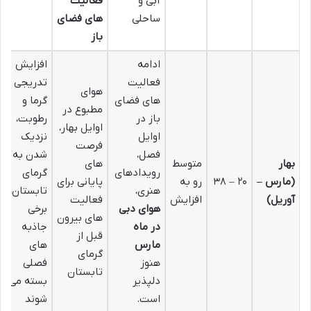
آبی و
فعالیت
ساحلی
های فضای
باز
ادامه
افزایش
فعالیت
تدریجی
هوای
های فضای
گرما و
مطبوع در
باز در
رطوبت،
اوایل بهار،
اوایل
نزدیک
فرصت
فصل،
شدن به
بهار
متوسط
های
رویدادهای
گرمای
(مارس –
۲۰ – ۳۸
رو به
پایانی برای
هنری،
تابستان،
آوریل)
افزایش
فعالیت
هوای دبی
برخی
های بیرون
در ماه
جاذبه
قبل از
مارس
های
گرمای
هنوز
فصلی
تابستان
دلپذیر
بسته می
است.
شوند