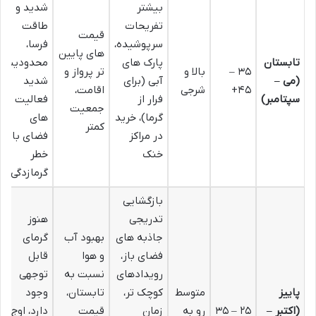
بیشتر
شدید و
تفریحات
طاقت
قیمت
سرپوشیده،
فرسا،
های پایین
تابستان
پارک های
محدودیت
۳۵ –
بالا و
تر پرواز و
(می –
آبی (برای
شدید
۴۵+
شرجی
اقامت،
سپتامبر)
فرار از
فعالیت
جمعیت
گرما)، خرید
های
کمتر
در مراکز
فضای باز،
خنک
خطر
گرمازدگی
بازگشایی
تدریجی
هنوز
جاذبه های
بهبود آب
گرمای
فضای باز،
و هوا
قابل
رویدادهای
نسبت به
توجهی
پاییز
متوسط
کوچک تر،
تابستان،
وجود
(اکتبر –
۲۵ – ۳۵
رو به
زمان
قیمت
دارد، اوج