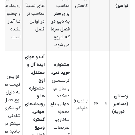
نوامبر)
کاهش
مناسب
های نسبتاً
رویدادها
برای
سفر
مناسب تر
و جشنواره
به دبی در
در اوایل
ها آغاز
فصل سرما
فصل
نشده
که شروع
است
می شود.
آب و هوای
جشنواره
ایده آل و
خرید دبی
،
معتدل،
افزایش
کریسمس
اوج
قیمت ها
و سال نو،
جشنواره
به دلیل
زمستان
دهکده
ها و
پایین و
اوج فصل
(دسامبر
۱۵ – ۲۶
جهانی، باغ
رویدادهای
دلپذیر
گردشگری،
– فوریه)
معجزه،
جهانی،
شلوغی
سافاری،
گستره
بیشتر در
تفریحات
وسیع
جاذبه ها