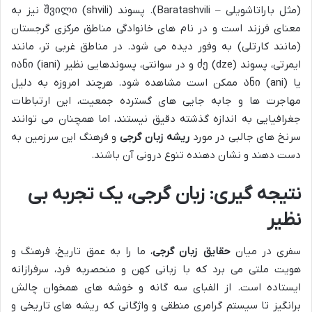
(مثل باراتاشویلی – Baratashvili). پسوند შვილი (shvili) نیز به
معنای فرزند است و در نام های خانوادگی مناطق مرکزی گرجستان
(مانند کارتلی) به وفور دیده می شود. در مناطق غربی تر، مانند
ایمرتی، پسوند ძე (dze) و در سوانتی، پسوندهایی نظیر იანი (iani)
یا ანი (ani) ممکن است مشاهده شود. هرچند امروزه به دلیل
مهاجرت ها و جابه جایی های گسترده جمعیت، این ارتباطات
جغرافیایی به اندازه گذشته دقیق نیستند، اما همچنان می توانند
سرنخ های جالبی در مورد
ریشه زبان گرجی
و فرهنگ این سرزمین به
دست دهند و نشان دهنده تنوع درونی آن باشند.
نتیجه گیری: زبان گرجی، یک تجربه بی
نظیر
سفری در میان
حقایق زبان گرجی
، ما را به عمق تاریخ، فرهنگ و
هویت ملتی می برد که با زبانی کهن و منحصربه فرد، سرفرازانه
ایستاده است. از الفبای سه گانه و خوشه های همخوان چالش
برانگیز تا سیستم گرامری منطقی و واژگانی که ریشه های تاریخی و