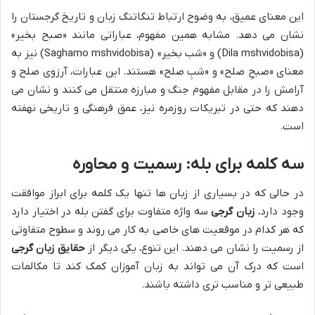
این معنای عمیق، به وضوح ارتباط تنگاتنگ زبان و تاریخ گرجستان را
نشان می دهد. مشابه همین مفهوم، عباراتی مانند «صبح بخیر»
(Dila mshvidobisa) و «شب بخیر» (Saghamo mshvidobisa) نیز به
معنای «صبحِ صلح» و «شبِ صلح» هستند. این عبارات، آرزوی صلح و
آرامش را در مقابل مفهوم جنگ و مبارزه منتقل می کنند و نشان می
دهند که حتی در تبریکات روزمره نیز، عمق فرهنگی و تاریخی نهفته
است.
سه کلمه برای بله: رسمیت و محاوره
در حالی که در بسیاری از زبان ها تنها یک کلمه برای ابراز موافقت
وجود دارد،
زبان گرجی
سه واژه متفاوت برای گفتن بله در اختیار دارد
که هر کدام در موقعیت های خاصی به کار می روند و سطوح متفاوتی
از رسمیت را نشان می دهند. این تنوع، یکی دیگر از
حقایق زبان گرجی
است که درک آن می تواند به زبان آموزان کمک کند تا مکالمات
طبیعی تر و مناسب تری داشته باشند.