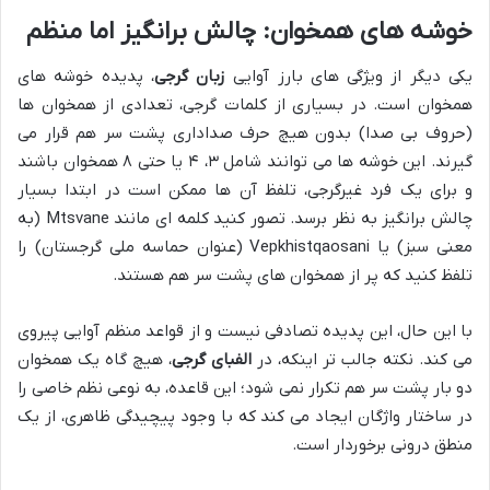
خوشه های همخوان: چالش برانگیز اما منظم
یکی دیگر از ویژگی های بارز آوایی
زبان گرجی
، پدیده خوشه های
همخوان است. در بسیاری از کلمات گرجی، تعدادی از همخوان ها
(حروف بی صدا) بدون هیچ حرف صداداری پشت سر هم قرار می
گیرند. این خوشه ها می توانند شامل ۳، ۴ یا حتی ۸ همخوان باشند
و برای یک فرد غیرگرجی، تلفظ آن ها ممکن است در ابتدا بسیار
چالش برانگیز به نظر برسد. تصور کنید کلمه ای مانند Mtsvane (به
معنی سبز) یا Vepkhistqaosani (عنوان حماسه ملی گرجستان) را
تلفظ کنید که پر از همخوان های پشت سر هم هستند.
با این حال، این پدیده تصادفی نیست و از قواعد منظم آوایی پیروی
می کند. نکته جالب تر اینکه، در
الفبای گرجی
، هیچ گاه یک همخوان
دو بار پشت سر هم تکرار نمی شود؛ این قاعده، به نوعی نظم خاصی را
در ساختار واژگان ایجاد می کند که با وجود پیچیدگی ظاهری، از یک
منطق درونی برخوردار است.