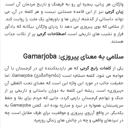
واژگان هر زبانی، پنجره ای رو به فرهنگ و تاریخ مردمان آن است.
زبان گرجی
نیز از این قاعده مستثنی نیست و هر کلمه در آن، می
تواند داستانی از گذشته، ارزش ها و باورهای یک ملت را روایت کند.
از سلامی که بوی پیروزی می دهد تا ردپای واژگان بیگانه که یادآور
فراز و نشیب های تاریخی است،
اصطلاحات گرجی
پر از نکات جذاب
هستند.
سلامی به معنای پیروزی: Gamarjoba
یکی از
کلمات رایج گرجی
که هر بازدیدکننده ای در گرجستان با آن
مواجه می شود، کلمه «سلام» است: Gamarjoba (გამარჯობა). اما
حقیقت جالب در مورد این واژه این است که معنای تحت اللفظی آن
«پیروزی» است. ریشه این کلمه به دوران باستانی و تاریخی پر از
جنگ و تهاجم گرجستان بازمی گردد، جایی که مردم برای بقا و حفظ
سرزمینشان، همواره در نبرد و مبارزه بوده اند. گفتن Gamarjoba به
یکدیگر، در واقع آرزوی پیروزی و موفقیت برای طرف مقابل است، چه
در نبردهای واقعی و چه در چالش های زندگی روزمره.