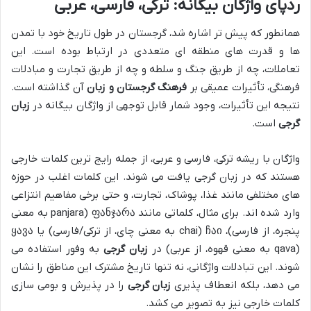
ردپای واژگان بیگانه: ترکی، فارسی، عربی
همانطور که پیش تر اشاره شد، گرجستان در طول تاریخ خود با تمدن
ها و قدرت های منطقه ای متعددی در ارتباط بوده است. این
تعاملات، چه از طریق جنگ و سلطه و چه از طریق تجارت و مبادلات
فرهنگی، تأثیرات عمیقی بر
فرهنگ گرجستان و زبان
آن گذاشته است.
نتیجه این تأثیرات، وجود شمار قابل توجهی از واژگان بیگانه در
زبان
گرجی
است.
واژگان با ریشه ترکی، فارسی و عربی، از جمله رایج ترین کلمات خارجی
هستند که در زبان گرجی یافت می شوند. این کلمات اغلب در حوزه
های مختلفی مانند غذا، پوشاک، تجارت، و حتی برخی مفاهیم انتزاعی
وارد شده اند. برای مثال، کلماتی مانند ფანჯარა (panjara به معنی
پنجره، از فارسی)، ჩაი (chai به معنی چای، از ترکی/فارسی) یا ყავა
(qava به معنی قهوه، از عربی) در
زبان گرجی
به وفور استفاده می
شوند. این تبادلات واژگانی، نه تنها تاریخ مشترک این مناطق را نشان
می دهد، بلکه انعطاف پذیری
زبان گرجی
را در پذیرش و بومی سازی
کلمات خارجی نیز به تصویر می کشد.