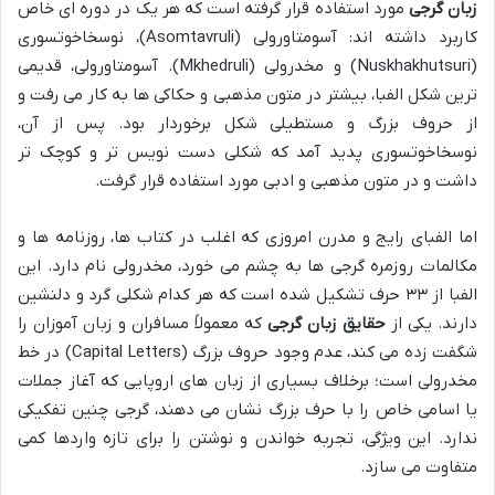
زبان گرجی
مورد استفاده قرار گرفته است که هر یک در دوره ای خاص
کاربرد داشته اند: آسومتاورولی (Asomtavruli)، نوسخاخوتسوری
(Nuskhakhutsuri) و مخدرولی (Mkhedruli). آسومتاورولی، قدیمی
ترین شکل الفبا، بیشتر در متون مذهبی و حکاکی ها به کار می رفت و
از حروف بزرگ و مستطیلی شکل برخوردار بود. پس از آن،
نوسخاخوتسوری پدید آمد که شکلی دست نویس تر و کوچک تر
داشت و در متون مذهبی و ادبی مورد استفاده قرار گرفت.
اما الفبای رایج و مدرن امروزی که اغلب در کتاب ها، روزنامه ها و
مکالمات روزمره گرجی ها به چشم می خورد، مخدرولی نام دارد. این
الفبا از ۳۳ حرف تشکیل شده است که هر کدام شکلی گرد و دلنشین
دارند. یکی از
حقایق زبان گرجی
که معمولاً مسافران و زبان آموزان را
شگفت زده می کند، عدم وجود حروف بزرگ (Capital Letters) در خط
مخدرولی است؛ برخلاف بسیاری از زبان های اروپایی که آغاز جملات
یا اسامی خاص را با حرف بزرگ نشان می دهند، گرجی چنین تفکیکی
ندارد. این ویژگی، تجربه خواندن و نوشتن را برای تازه واردها کمی
متفاوت می سازد.