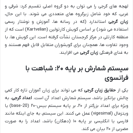
لهجه های گرجی را می توان به دو گروه اصلی تقسیم کرد: شرقی و
غربی، که خود شامل زیرگروه های متعددی می شوند. با این حال،
زبان گرجی
استاندارد (که در رسانه ها، آموزش و نوشتار رسمی
استفاده می شود) بر اساس گویش کارتولین (Kartvelian) است که از
منطقه کارتلی در مرکز گرجستان نشأت گرفته است. این گویش ها، با
وجود تفاوت ها، همچنان برای گویشوران متقابل قابل فهم هستند و
به غنای فرهنگی
زبان گرجی
می افزایند.
سیستم شمارش بر پایه ۲۰: شباهت با
فرانسوی
یکی از
حقایق زبان گرجی
که می تواند برای زبان آموزان تازه کار کمی
چالش برانگیز باشد، سیستم شمارش اعداد آن است.
اعداد گرجی
، به
ویژه برای اعداد بزرگتر از ۲۰، بر پایه سیستم بیس-۲۰ (base-20) یا
ویتزمال (vigesimal) عمل می کنند. این سیستم، به جای اینکه مانند
فارسی یا انگلیسی بر پایه ۱۰ (دهگان) باشد، اعداد را به صورت
مضربی از ۲۰ بیان می کند.