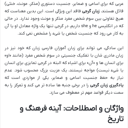
عربی که برای اسامی و ضمایر، جنسیت دستوری (مذکر، مونث، خنثی)
قائل هستند،
زبان گرجی
فاقد این ویژگی است. این بدین معناست که
هیچ تفاوتی بین سوم شخص مفرد مذکر و مونث وجود ندارد. در حالی
که در انگلیسی he و she داریم، در گرجی تنها یک واژه معادل او یا آن
به کار می رود که جنسیت شخص یا شیء را مشخص نمی کند.
این سادگی، می تواند برای زبان آموزان فارسی زبان که خود نیز در
زبان مادری شان با تفکیک جنسیتی در سوم شخص مفرد (مانند «او»
برای انسان ها و «آن» برای اشیاء که البته در گرجی تمایزی برای انسان
یا شیء نیست) مواجه نیستند، یک مزیت بزرگ محسوب شود. عدم
نیاز به حفظ جنسیت اسامی و ضمایر، یکی از مواردی است که
یادگیری زبان گرجی
را در برخی جنبه ها ساده تر می کند و تمرکز را به
سمت دیگر قواعد مهم تر معطوف می سازد.
واژگان و اصطلاحات: آینه فرهنگ و
تاریخ