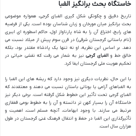
خاستگاه بحث برانگیز الفبا
تاریخ دقیق و چگونگی شکل گیری الفبای گرجی، همواره موضوعی
بحث برانگیز میان مورخان و زبان شناسان بوده است. یکی از فرضیه
های رایج، اختراع آن را به شاه پارناواز اول، حاکم اسطوره ای ایبری
(نام باستانی گرجستان شرقی) در قرن سوم پیش از میلاد نسبت می
دهد. بر اساس این نظریه، او نه تنها یک پادشاه مقتدر بود، بلکه
خالق خط و
الفبای گرجی
نیز به شمار می رفت که نقشی حیاتی در
تحکیم هویت ملی گرجستان ایفا کرد.
با این حال، نظریات دیگری نیز وجود دارد که ریشه های این الفبا را
به الفباهای آرامی یا یونانی باستان نسبت می دهند و معتقدند که
الفبای گرجی تحت تأثیر این خطوط شکل گرفته است. برخی دیگر نیز
خاستگاه آن را بسیار کهن تر دانسته و آن را به خطوط بومی قفقازی
مرتبط می سازند. با وجود ابهامات، آنچه مسلم است، اهمیت و
تأثیرگذاری این الفبا در حفظ و انتقال فرهنگ غنی گرجستان در طول
هزاران سال است.