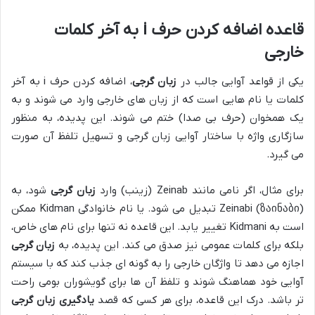
قاعده اضافه کردن حرف i به آخر کلمات
خارجی
یکی از قواعد آوایی جالب در
زبان گرجی
، اضافه کردن حرف i به آخر
کلمات یا نام هایی است که از زبان های خارجی وارد می شوند و به
یک همخوان (حرف بی صدا) ختم می شوند. این پدیده، به منظور
سازگاری واژه با ساختار آوایی زبان گرجی و تسهیل تلفظ آن صورت
می گیرد.
برای مثال، اگر نامی مانند Zeinab (زینب) وارد
زبان گرجی
شود، به
Zeinabi (ზაინაბი) تبدیل می شود. یا نام خانوادگی Kidman ممکن
است به Kidmani تغییر یابد. این قاعده نه تنها برای نام های خاص،
بلکه برای کلمات عمومی نیز صدق می کند. این پدیده، به
زبان گرجی
اجازه می دهد تا واژگان خارجی را به گونه ای جذب کند که با سیستم
آوایی خود هماهنگ شوند و تلفظ آن ها برای گویشوران بومی راحت
تر باشد. درک این قاعده، برای هر کسی که قصد
یادگیری زبان گرجی