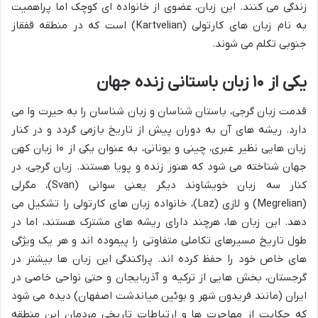
زندگی می کنند. این زبان، عضوی از خانواده ای کوچک اما پراهمیت
به نام زبان های کارتولی (Kartvelian) است که در منطقه قفقاز
جنوبی تکلم می شوند.
یکی از
۱۰ زبان باستانی زنده جهان
قدمت زبان گرجی، باستان شناسان و زبان شناسان را به حیرت وا می
دارد. ریشه های آن به دوران پیش از تاریخ بازمی گردد و در کنار
زبان هایی نظیر عبری، چینی و یونانی، به عنوان یکی از ۱۰ زبان کهن
جهان شناخته می شود که هنوز زنده و پویا هستند. زبان گرجی، در
کنار سه زبان خویشاوند دیگر یعنی سوانی (Svan)، مگرلی
(Megrelian) و لازی (Laz)، خانواده زبان های کارتولی را تشکیل می
دهد. این زبان ها، هرچند دارای ریشه های مشترک هستند، اما در
طول تاریخ مسیرهای تکاملی متفاوتی را پیموده اند و هر یک ویژگی
های خاص خود را حفظ کرده اند. پراکندگی این زبان ها بیشتر در
گرجستان، بخش هایی از ترکیه و آذربایجان و حتی نواحی خاصی در
ایران (مانند فریدون شهر و بوئین میاندشت اصفهان) دیده می شود
که حکایت از مهاجرت ها و ارتباطات تاریخی مردمان این منطقه