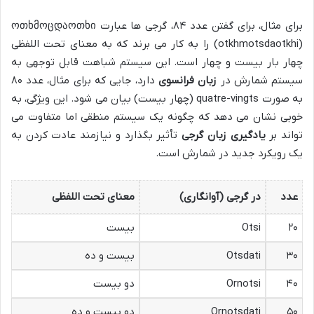
برای مثال، برای گفتن عدد ۸۴، گرجی ها عبارت ოთხმოცდაოთხი
(otkhmotsdaotkhi) را به کار می برند که به معنای تحت اللفظی
چهار بار بیست و چهار است. این سیستم شباهت قابل توجهی به
سیستم شمارش در
زبان فرانسوی
دارد، جایی که برای مثال، عدد ۸۰
به صورت quatre-vingts (چهار بیست) بیان می شود. این ویژگی، به
خوبی نشان می دهد که چگونه یک سیستم منطقی اما متفاوت می
تواند بر
یادگیری زبان گرجی
تأثیر بگذارد و نیازمند عادت کردن به
یک رویکرد جدید در شمارش است.
عدد
در گرجی (آوانگاری)
معنای تحت اللفظی
۲۰
Otsi
بیست
۳۰
Otsdati
بیست و ده
۴۰
Ornotsi
دو بیست
۵۰
Ornotsdati
دو بیست و ده