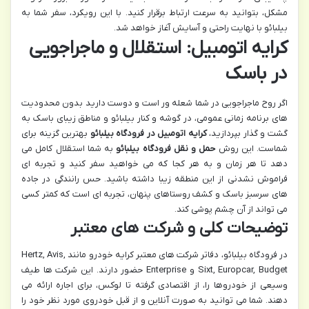
مشکل، بتوانید به سرعت ارتباط برقرار کنید. با این رویکرد، سفر شما به
بیلبائو با نهایت راحتی و آسایش آغاز خواهد شد.
کرایه اتومبیل: استقلال و ماجراجویی
در باسک
اگر روح ماجراجویی در شما شعله ور است و دوست دارید بدون محدودیت
های برنامه زمانی عمومی، در گوشه و کنار بیلبائو و مناطق زیبای باسک به
گشت و گذار بپردازید،
کرایه اتومبیل در فرودگاه بیلبائو
بهترین گزینه برای
شماست. این روش
حمل و نقل فرودگاه بیلبائو
به شما استقلال کامل می
دهد تا هر زمان و به هر کجا که می خواهید سفر کنید و تجربه ای
فراموش نشدنی از این منطقه زیبا داشته باشید. حس رانندگی در جاده
های سرسبز باسک و کشف روستاهای پنهان، تجربه ای است که کمتر کسی
می تواند از آن چشم پوشی کند.
توضیحات کلی و شرکت های معتبر
در فرودگاه بیلبائو، دفاتر شرکت های معتبر کرایه خودرو مانند Hertz, Avis,
Sixt, Europcar, Budget و Enterprise حضور دارند. این شرکت ها طیف
وسیعی از خودروها را، از اقتصادی گرفته تا لوکس، برای اجاره ارائه می
دهند. شما می توانید به صورت آنلاین و از قبل خودروی مورد نظر خود را