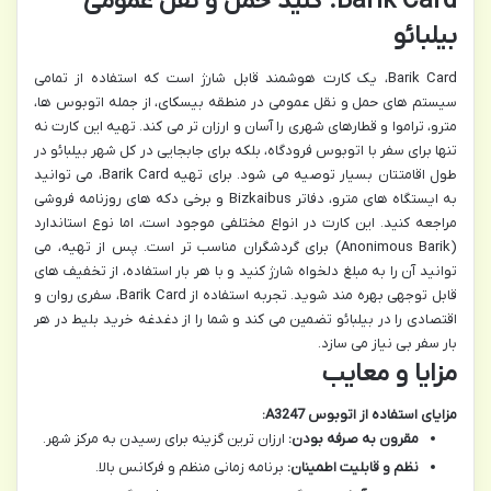
Barik Card: کلید حمل و نقل عمومی
بیلبائو
Barik Card، یک کارت هوشمند قابل شارژ است که استفاده از تمامی
سیستم های حمل و نقل عمومی در منطقه بیسکای، از جمله اتوبوس ها،
مترو، تراموا و قطارهای شهری را آسان و ارزان تر می کند. تهیه این کارت نه
تنها برای سفر با اتوبوس فرودگاه، بلکه برای جابجایی در کل شهر بیلبائو در
طول اقامتتان بسیار توصیه می شود. برای تهیه Barik Card، می توانید
به ایستگاه های مترو، دفاتر Bizkaibus و برخی دکه های روزنامه فروشی
مراجعه کنید. این کارت در انواع مختلفی موجود است، اما نوع استاندارد
(Anonimous Barik) برای گردشگران مناسب تر است. پس از تهیه، می
توانید آن را به مبلغ دلخواه شارژ کنید و با هر بار استفاده، از تخفیف های
قابل توجهی بهره مند شوید. تجربه استفاده از Barik Card، سفری روان و
اقتصادی را در بیلبائو تضمین می کند و شما را از دغدغه خرید بلیط در هر
بار سفر بی نیاز می سازد.
مزایا و معایب
مزایای استفاده از اتوبوس A3247:
مقرون به صرفه بودن:
ارزان ترین گزینه برای رسیدن به مرکز شهر.
نظم و قابلیت اطمینان:
برنامه زمانی منظم و فرکانس بالا.