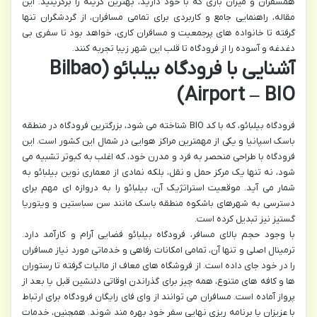
همسفران و میزان باری که با خود دارید، بهترین گزینه را برگزینید. این
مقاله، راهنمایی جامع و کاربردی برای تمامی مسافران، از گردشگران تنها
گرفته تا خانواده های پرجمعیت و مسافران کاری، خواهد بود تا سفری بی
دغدغه و آسوده را از فرودگاه تا قلب این شهر زیبا تجربه کنند.
آشنایی با فرودگاه بیلبائو (Bilbao
Airport – BIO)
فرودگاه بیلبائو، که با کد BIO شناخته می شود، بزرگترین فرودگاه در منطقه
باسک اسپانیا و یکی از مهمترین مراکز هوایی در شمال این کشور است. این
فرودگاه با طراحی منحصر به فرد و مدرن خود، که اغلب به کبوتر تشبیه می
شود، نه تنها یک مرکز حمل و نقل، بلکه نمادی از معماری نوین بیلبائو به
شمار می آید. موقعیت استراتژیک آن، بیلبائو را به دروازه ای مهم برای
دسترسی به شهرهای باشکوه منطقه باسک مانند سن سباستین و ویتوریا
گستیز نیز تبدیل کرده است.
با وجود حجم بالای مسافر، فرودگاه بیلبائو فضایی آرام و کارآمد دارد.
ترمینال اصلی و تنها آن، تمامی امکانات رفاهی و خدماتی مورد نیاز مسافران
را در خود جای داده است. از فروشگاه های معاف از مالیات گرفته تا رستوران
ها و کافه های متنوع، همه چیز برای گذراندن اوقاتی دلنشین قبل یا بعد از
پرواز آماده است. مسافران می توانند از وای فای رایگان فرودگاه برای ارتباط
با عزیزان یا برنامه ریزی نهایی سفر خود بهره مند شوند. همچنین، خدمات