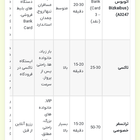
اتوبوس
Barik
دستگاه
منظم،
20-30
مسافران
(Bizkaibus
Card)
متوسط
های بلیط
دسترس
دقیقه
تنها/زوج،
A3247)
– 3
فروشی،
به نقا
چمدان
(نقد)
Barik
کلیدی،
استاندارد
Card
اتصال 
مترو
درب به
بار زیاد،
درب،
خانواده
ایستگاه
سریع
15-20
ها، راحتی
تاکسی
25-30
بالا
تاکسی در
ترین،
دقیقه
پس از
فرودگاه
راحتی و
پرواز،
خصوص
سرعت
بودن
VIP،
راننده
خانواده
منتظر،
های
رصد
بزرگ،
تاخیر
ترانسفر
15-20
بسیار
رزرو آنلاین
50-70
راحتی
پرواز،
خصوصی
دقیقه
بالا
از قبل
مطلق،
کمک با