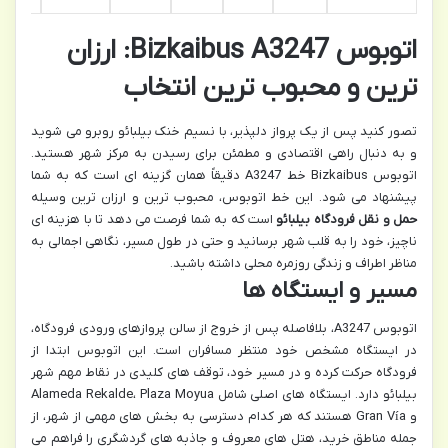
اتوبوس Bizkaibus A3247: ارزان
ترین و محبوب ترین انتخاب
تصور کنید پس از یک پرواز دلپذیر، با نسیم خنک بیلبائو روبرو می شوید
و به دنبال راهی اقتصادی و مطمئن برای رسیدن به مرکز شهر هستید.
اتوبوس Bizkaibus خط A3247 دقیقاً همان گزینه ای است که به شما
پیشنهاد می شود. این خط اتوبوس، محبوب ترین و ارزان ترین وسیله
حمل و نقل فرودگاه بیلبائو
است که به شما فرصت می دهد تا با هزینه ای
ناچیز، خود را به قلب شهر برسانید و حتی در طول مسیر، نگاهی اجمالی به
مناظر اطراف و زندگی روزمره محلی داشته باشید.
مسیر و ایستگاه ها
اتوبوس A3247، بلافاصله پس از خروج از سالن پروازهای ورودی فرودگاه،
در ایستگاه مشخص خود منتظر مسافران است. این اتوبوس ابتدا از
فرودگاه حرکت کرده و در مسیر خود، توقف های کلیدی در نقاط مهم شهر
بیلبائو دارد. ایستگاه های اصلی شامل Alameda Rekalde، Plaza Moyua
و Gran Vía هستند که هر کدام دسترسی به بخش های مهمی از شهر، از
جمله مناطق خرید، هتل های معروف و جاذبه های گردشگری را فراهم می