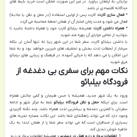
برایتان به ارمغان بیاورد. در غیر این صورت، ممکن است خرید بلیط های
جداگانه اقتصادی تر باشد.
*
فعال سازی کارت:
کارت پس از اولین استفاده (در حمل و نقل یا جاذبه)
فعال می شود و مدت زمان اعتبار آن از همان لحظه محاسبه می گردد.
*
همراه داشتن کارت:
همیشه بیلبائو کارت خود را همراه داشته باشید تا
بتوانید از تمامی مزایای آن بهره مند شوید.
با داشتن بیلبائو کارت، سفر شما در این شهر زیبا نه تنها آسان تر، بلکه
سرشار از لحظات لذت بخش و تخفیف های شیرین خواهد بود و به شما
این امکان را می دهد که با خیالی آسوده، در فرهنگ و زیبایی های بیلبائو
غرق شوید.
نکات مهم برای سفری بی دغدغه از
فرودگاه بیلبائو
ورود به یک شهر جدید، همیشه با حس هیجان و کمی چالش همراه
است. برای اینکه
حمل و نقل فرودگاه بیلبائو
شما به مرکز شهر و ادامه
سفرتان با کمترین دغدغه و بیشترین لذت همراه باشد، چند نکته کاربردی
وجود دارد که می تواند راهگشای شما باشد. این نکات، عصاره تجربه های
بسیاری از مسافران است که می تواند سفر شما را از همان ابتدا به یک
خاطره خوش تبدیل کند.
اطلاعات پرواز و رزرو هتل در دسترس:
همیشه اطلاعات پرواز و رزرو