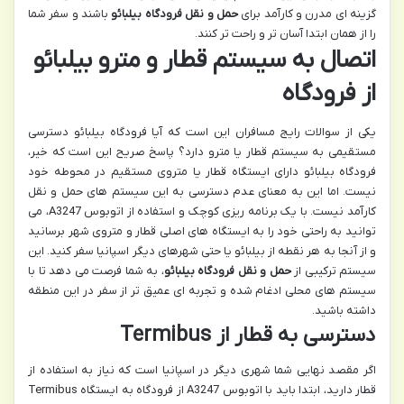
گزینه ای مدرن و کارآمد برای
حمل و نقل فرودگاه بیلبائو
باشند و سفر شما
را از همان ابتدا آسان تر و راحت تر کنند.
اتصال به سیستم قطار و مترو بیلبائو
از فرودگاه
یکی از سوالات رایج مسافران این است که آیا فرودگاه بیلبائو دسترسی
مستقیمی به سیستم قطار یا مترو دارد؟ پاسخ صریح این است که خیر،
فرودگاه بیلبائو دارای ایستگاه قطار یا متروی مستقیم در محوطه خود
نیست. اما این به معنای عدم دسترسی به این سیستم های حمل و نقل
کارآمد نیست. با یک برنامه ریزی کوچک و استفاده از اتوبوس A3247، می
توانید به راحتی خود را به ایستگاه های اصلی قطار و متروی شهر برسانید
و از آنجا به هر نقطه از بیلبائو یا حتی شهرهای دیگر اسپانیا سفر کنید. این
سیستم ترکیبی از
حمل و نقل فرودگاه بیلبائو
، به شما فرصت می دهد تا با
سیستم های محلی ادغام شده و تجربه ای عمیق تر از سفر در این منطقه
داشته باشید.
دسترسی به قطار از Termibus
اگر مقصد نهایی شما شهری دیگر در اسپانیا است که نیاز به استفاده از
قطار دارید، ابتدا باید با اتوبوس A3247 از فرودگاه به ایستگاه Termibus