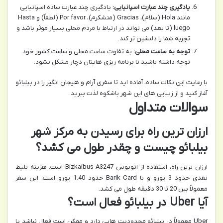
یادگیری چند عبارت اسپانیایی:
یادگیری چند عبارت ساده اسپانیایی
مانند Hola (سلام)، Gracias (متشکرم)، Por favor (لطفاً) و Hasta
luego (تا بعد) می تواند در ارتباط با مردم محلی بسیار موثر باشد و
تجربه شما را دلنشین تر کند.
توجه به ساعت محلی:
به تفاوت ساعت محلی و ساعت کشور خود
توجه داشته باشید تا برنامه ریزی هایتان دچار مشکل نشود.
با رعایت این نکات ساده، آماده اید تا سفری آرام و هیجان انگیز را در بیلبائو
آغاز کنید و از زیبایی های این شهر باشکوه لذت ببرید.
سوالات متداول
ارزان ترین راه برای رسیدن به مرکز شهر
بیلبائو چیست و چقدر طول می کشد؟
ارزان ترین راه، استفاده از اتوبوس Bizkaibus A3247 است. هزینه بلیط
نقدی حدود 3 یورو و با Barik Card حدود 1.40 یورو است. این سفر
معمولاً بین 20 تا 30 دقیقه طول می کشد.
آیا Uber در بیلبائو فعال است؟
Uber معمولاً در بیلبائو محدودیت هایی دارد و ممکن است فعال نباشد یا