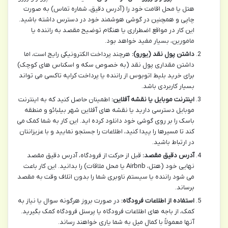
هتل یا محل اقامت خود را (آدرس دقیق، شماره تماس) به صورت
چاپی و همچنین در گوشی هوشمند خود در دسترس داشته باشید.
این کار در مواقع اضطراری یا هنگام توضیح مقصد به راننده یا
مامورین، بسیار مفید خواهد بود.
داشتن پول نقد (یورو):
هرچند پرداخت الکترونیکی رایج است، اما
داشتن مقداری پول نقد (به خصوص سکه و اسکناس های کوچک)
برای خرید بلیط اتوبوس از راننده یا پرداخت کرایه تاکسی می تواند
بسیار کاربردی باشد.
اینترنت موبایل یا نقشه آفلاین:
اطمینان حاصل کنید که به اینترنت
موبایل دسترسی دارید یا نقشه های آفلاین شهر بیلبائو و منطقه
باسک را بر روی گوشی خود دانلود کرده اید. این کار به شما کمک می
کند تا مسیرها را پیدا کنید، اطلاعات را جستجو نمایید و با عزیزانتان
در ارتباط باشید.
آدرس دقیق مقصد:
قبل از حرکت از فرودگاه، آدرس دقیق مقصد
نهایی خود (هتل، Airbnb یا محل ملاقات) را بدانید. این کار باعث
می شود راننده یا سیستم ناوبری شما را بدون اتلاف وقت به مقصد
برساند.
استفاده از اطلاعات فرودگاه:
در صورت بروز هرگونه سوال یا نیاز به
کمک، از باجه های اطلاعات فرودگاه یا پرسنل فرودگاه کمک بگیرید.
آنها معمولاً با کمال میل به شما یاری خواهند رساند.