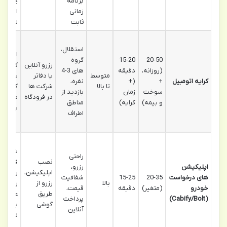
برنامه
چمدان،
زمانی
امنیت 
ثابت
لوکس
استقلال،
استقلا
20-50
15-20
گروه
رزرو آنلاین
کامل در
(روزانه،
دقیقه
های 3-4
متوسط
یا دفاتر
سفر،
کرایه اتومبیل
+
(+
نفره،
تا بالا
شرکت ها
کاوش
سوخت
زمان
بازدید از
در فرودگاه
منطقه
و بیمه)
کرایه)
مناطق
باسک
اطراف
شفافی
راحتی
نصب
قیمت،
اپلیکیشن
رزرو،
اپلیکیشن،
راحتی
های درخواست
20-35
15-25
شفافیت
بالا
رزرو از
رزرو،
خودرو
(متغیر)
دقیقه
قیمت،
طریق
عدم نیا
(Cabify/Bolt)
پرداخت
گوشی
به پول
آنلاین
نقد