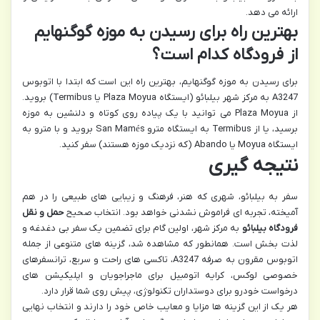
ارائه می دهد.
بهترین راه برای رسیدن به موزه گوگنهایم
از فرودگاه کدام است؟
برای رسیدن به موزه گوگنهایم، بهترین راه این است که ابتدا با اتوبوس
A3247 به مرکز شهر بیلبائو (ایستگاه Plaza Moyua یا Termibus) بروید.
از Plaza Moyua می توانید با یک پیاده روی کوتاه و دلنشین به موزه
برسید، یا از Termibus به ایستگاه مترو San Mamés بروید و با مترو به
ایستگاه Moyua یا Abando (که نزدیک موزه هستند) سفر کنید.
نتیجه گیری
سفر به بیلبائو، شهری که هنر، فرهنگ و زیبایی های طبیعی را در هم
آمیخته، تجربه ای فراموش نشدنی خواهد بود. انتخاب صحیح
حمل و نقل
فرودگاه بیلبائو
به مرکز شهر، اولین گام برای تضمین یک سفر بی دغدغه و
لذت بخش است. همانطور که مشاهده شد، گزینه های متنوعی از جمله
اتوبوس مقرون به صرفه A3247، تاکسی های راحت و سریع، ترانسفرهای
خصوصی لوکس، کرایه اتومبیل برای ماجراجویان و اپلیکیشن های
درخواست خودرو برای دوستداران تکنولوژی، پیش روی شما قرار دارد.
هر یک از این گزینه ها مزایا و معایب خاص خود را دارند و انتخاب نهایی