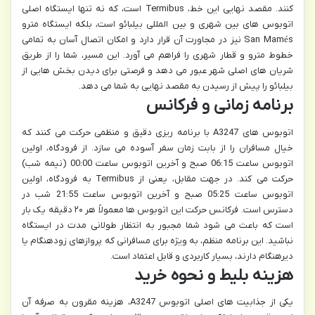
کنند. مقصد نهایی این خط، Termibus است، که نه تنها ایستگاه اصلی
اتوبوس های بین شهری و بین المللی بیلبائو است، بلکه ایستگاه مترو
San Mamés نیز در مجاورت آن قرار دارد و امکان اتصال آسان به تمامی
خطوط مترو و قطار شهری را فراهم می آورد. این مسیر، شما را از طریق
شریان های اصلی شهر عبور می دهد و فرصتی برای دیدن بخش هایی از
بیلبائو را پیش از رسیدن به مقصد نهایی به شما می دهد.
برنامه زمانی و فرکانس
اتوبوس های A3247 با برنامه ریزی دقیق و منظمی حرکت می کنند که
خیال مسافران را از بابت زمان سفر آسوده می سازد. از فرودگاه، اولین
اتوبوس ساعت 06:15 صبح و آخرین اتوبوس ساعت 00:00 (نیمه شب)
حرکت می کند. در جهت مقابل، یعنی از Termibus به فرودگاه، اولین
اتوبوس ساعت 05:25 صبح و آخرین اتوبوس ساعت 21:55 شب در
دسترس است. فرکانس حرکت این اتوبوس ها معمولاً هر ۲۰ دقیقه یک بار
است که باعث می شود شما مجبور به انتظار طولانی مدت در ایستگاه
نباشید. این برنامه منظم، به ویژه برای مسافرانی که پروازهای زودهنگام یا
دیرهنگام دارند، بسیار کاربردی و قابل اعتماد است.
هزینه بلیط و نحوه خرید
یکی از جذابیت های اصلی اتوبوس A3247، هزینه مقرون به صرفه آن