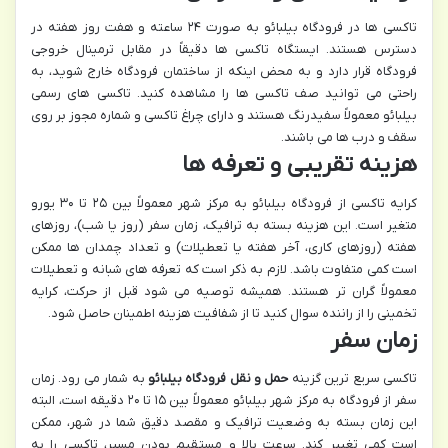
تاکسی ها در فرودگاه بیلبائو به صورت ۲۴ ساعته و هفت روز هفته در
دسترس هستند. ایستگاه تاکسی ها دقیقاً در مقابل ترمینال خروجی
فرودگاه قرار دارد و به محض اینکه از ساختمان فرودگاه خارج شوید، به
راحتی می توانید صف تاکسی ها را مشاهده کنید. تاکسی های رسمی
بیلبائو معمولاً سفیدرنگ هستند و دارای چراغ تاکسی و شماره مجوز بر روی
سقف و درب ها می باشند.
هزینه تقریبی و تعرفه ها
کرایه تاکسی از فرودگاه بیلبائو به مرکز شهر معمولاً بین ۲۵ تا ۳۰ یورو
متغیر است. این هزینه بسته به ترافیک، زمان سفر (روز یا شب)، روزهای
هفته (روزهای کاری، آخر هفته یا تعطیلات) و تعداد چمدان ها ممکن
است کمی متفاوت باشد. لازم به ذکر است که تعرفه های شبانه و تعطیلات
معمولاً گران تر هستند. همیشه توصیه می شود قبل از حرکت، کرایه
تخمینی را از راننده سوال کنید تا از شفافیت هزینه اطمینان حاصل شود.
زمان سفر
تاکسی سریع ترین گزینه
حمل و نقل فرودگاه بیلبائو
به شمار می رود. زمان
سفر از فرودگاه به مرکز شهر بیلبائو معمولاً بین ۱۵ تا ۲۰ دقیقه است، البته
این زمان بسته به وضعیت ترافیک و مقصد دقیق شما در شهر، ممکن
است کمی تغییر کند. سرعت بالا و مستقیم بودن مسیر، تاکسی را به