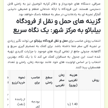
صرافی، دستگاه های خودپرداز و دفاتر کرایه اتومبیل نیز به راحتی قابل
دسترسی هستند. این فرودگاه با ارائه خدماتی منظم و محیطی دلپذیر،
آغازگر تجربه ای به یادماندنی در سفر به منطقه باسک خواهد بود.
گزینه های حمل و نقل از فرودگاه
بیلبائو به مرکز شهر: یک نگاه سریع
انتخاب روش مناسب برای
حمل و نقل فرودگاه بیلبائو
می تواند تأثیر زیادی
بر تجربه کلی سفر شما داشته باشد. برای کمک به تصمیم گیری سریع و
آگاهانه، جدولی جامع از تمامی گزینه های موجود با جزئیات کلیدی تهیه
شده است. این جدول به مسافران کمک می کند تا با یک نگاه، بهترین
انتخاب را بر اساس اولویت های خود مانند بودجه، زمان، راحتی و تعداد
همسفران پیدا کنند.
هزینه
زمان
سطح
مناسب
نحوه
مزایای
روش
تقریبی
سفر
راحتی
برای
خرید/رزرو
اصلی
(یورو)
تقریبی
بسیار
از راننده
مقرون
بودجه
1.40 (با
(نقد)،
به صرف
کم،