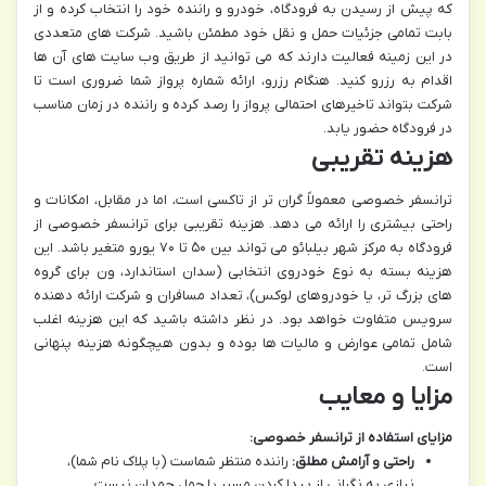
که پیش از رسیدن به فرودگاه، خودرو و راننده خود را انتخاب کرده و از
بابت تمامی جزئیات حمل و نقل خود مطمئن باشید. شرکت های متعددی
در این زمینه فعالیت دارند که می توانید از طریق وب سایت های آن ها
اقدام به رزرو کنید. هنگام رزرو، ارائه شماره پرواز شما ضروری است تا
شرکت بتواند تاخیرهای احتمالی پرواز را رصد کرده و راننده در زمان مناسب
در فرودگاه حضور یابد.
هزینه تقریبی
ترانسفر خصوصی معمولاً گران تر از تاکسی است، اما در مقابل، امکانات و
راحتی بیشتری را ارائه می دهد. هزینه تقریبی برای ترانسفر خصوصی از
فرودگاه به مرکز شهر بیلبائو می تواند بین ۵۰ تا ۷۰ یورو متغیر باشد. این
هزینه بسته به نوع خودروی انتخابی (سدان استاندارد، ون برای گروه
های بزرگ تر، یا خودروهای لوکس)، تعداد مسافران و شرکت ارائه دهنده
سرویس متفاوت خواهد بود. در نظر داشته باشید که این هزینه اغلب
شامل تمامی عوارض و مالیات ها بوده و بدون هیچگونه هزینه پنهانی
است.
مزایا و معایب
مزایای استفاده از ترانسفر خصوصی:
راحتی و آرامش مطلق:
راننده منتظر شماست (با پلاک نام شما)،
نیازی به نگرانی از پیدا کردن مسیر یا حمل چمدان نیست.