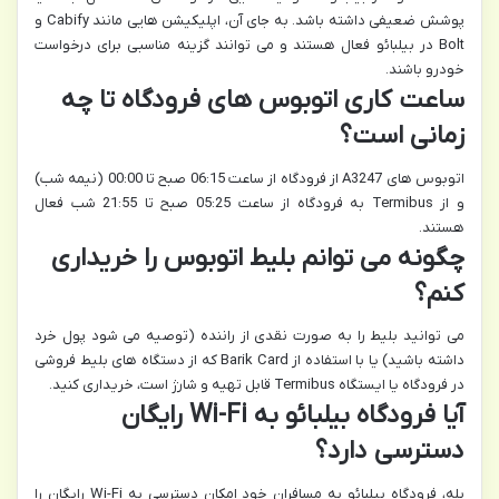
پوشش ضعیفی داشته باشد. به جای آن، اپلیکیشن هایی مانند Cabify و
Bolt در بیلبائو فعال هستند و می توانند گزینه مناسبی برای درخواست
خودرو باشند.
ساعت کاری اتوبوس های فرودگاه تا چه
زمانی است؟
اتوبوس های A3247 از فرودگاه از ساعت 06:15 صبح تا 00:00 (نیمه شب)
و از Termibus به فرودگاه از ساعت 05:25 صبح تا 21:55 شب فعال
هستند.
چگونه می توانم بلیط اتوبوس را خریداری
کنم؟
می توانید بلیط را به صورت نقدی از راننده (توصیه می شود پول خرد
داشته باشید) یا با استفاده از Barik Card که از دستگاه های بلیط فروشی
در فرودگاه یا ایستگاه Termibus قابل تهیه و شارژ است، خریداری کنید.
آیا فرودگاه بیلبائو به Wi-Fi رایگان
دسترسی دارد؟
بله، فرودگاه بیلبائو به مسافران خود امکان دسترسی به Wi-Fi رایگان را