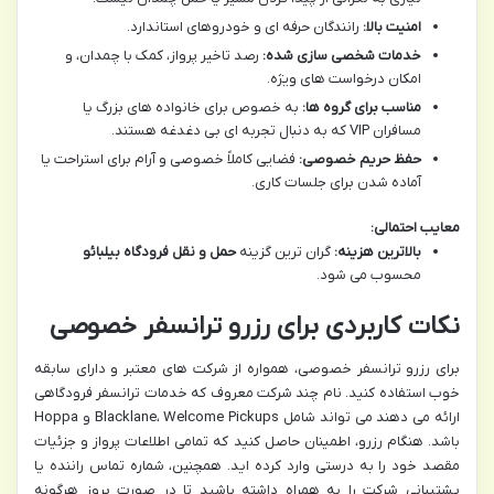
امنیت بالا:
رانندگان حرفه ای و خودروهای استاندارد.
خدمات شخصی سازی شده:
رصد تاخیر پرواز، کمک با چمدان، و
امکان درخواست های ویژه.
مناسب برای گروه ها:
به خصوص برای خانواده های بزرگ یا
مسافران VIP که به دنبال تجربه ای بی دغدغه هستند.
حفظ حریم خصوصی:
فضایی کاملاً خصوصی و آرام برای استراحت یا
آماده شدن برای جلسات کاری.
معایب احتمالی:
بالاترین هزینه:
گران ترین گزینه
حمل و نقل فرودگاه بیلبائو
محسوب می شود.
نکات کاربردی برای رزرو ترانسفر خصوصی
برای رزرو ترانسفر خصوصی، همواره از شرکت های معتبر و دارای سابقه
خوب استفاده کنید. نام چند شرکت معروف که خدمات ترانسفر فرودگاهی
ارائه می دهند می تواند شامل Blacklane، Welcome Pickups و Hoppa
باشد. هنگام رزرو، اطمینان حاصل کنید که تمامی اطلاعات پرواز و جزئیات
مقصد خود را به درستی وارد کرده اید. همچنین، شماره تماس راننده یا
پشتیبانی شرکت را به همراه داشته باشید تا در صورت بروز هرگونه