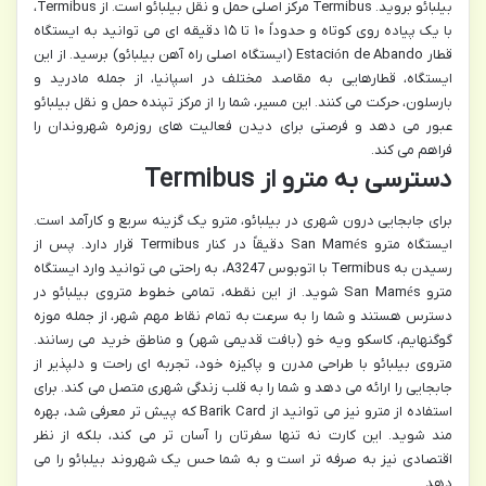
بیلبائو بروید. Termibus مرکز اصلی حمل و نقل بیلبائو است. از Termibus،
با یک پیاده روی کوتاه و حدوداً ۱۰ تا ۱۵ دقیقه ای می توانید به ایستگاه
قطار Estación de Abando (ایستگاه اصلی راه آهن بیلبائو) برسید. از این
ایستگاه، قطارهایی به مقاصد مختلف در اسپانیا، از جمله مادرید و
بارسلون، حرکت می کنند. این مسیر، شما را از مرکز تپنده حمل و نقل بیلبائو
عبور می دهد و فرصتی برای دیدن فعالیت های روزمره شهروندان را
فراهم می کند.
دسترسی به مترو از Termibus
برای جابجایی درون شهری در بیلبائو، مترو یک گزینه سریع و کارآمد است.
ایستگاه مترو San Mamés دقیقاً در کنار Termibus قرار دارد. پس از
رسیدن به Termibus با اتوبوس A3247، به راحتی می توانید وارد ایستگاه
مترو San Mamés شوید. از این نقطه، تمامی خطوط متروی بیلبائو در
دسترس هستند و شما را به سرعت به تمام نقاط مهم شهر، از جمله موزه
گوگنهایم، کاسکو ویه خو (بافت قدیمی شهر) و مناطق خرید می رسانند.
متروی بیلبائو با طراحی مدرن و پاکیزه خود، تجربه ای راحت و دلپذیر از
جابجایی را ارائه می دهد و شما را به قلب زندگی شهری متصل می کند. برای
استفاده از مترو نیز می توانید از Barik Card که پیش تر معرفی شد، بهره
مند شوید. این کارت نه تنها سفرتان را آسان تر می کند، بلکه از نظر
اقتصادی نیز به صرفه تر است و به شما حس یک شهروند بیلبائو را می
دهد.