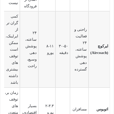
نیست
فرودگاه
کمی
گران تر
راحتی و
از
۲۴
فعالیت
ایرلینک،
ساعته،
۲۴
ممکن
ایرکوچ
۳۰-۵۰
۸-۱۱
پوشش
ساعته،
است
(Aircoach)
دقیقه
یورو
دهی
پوشش
توقف
وسیع،
دهی
های
راحت
گسترده
بیشتری
داشته
باشد
زمان بر،
توقف
۲-۳.۳
بسیار
های
اتوبوس
مسافران
یورو
اقتصادی،
متعدد،