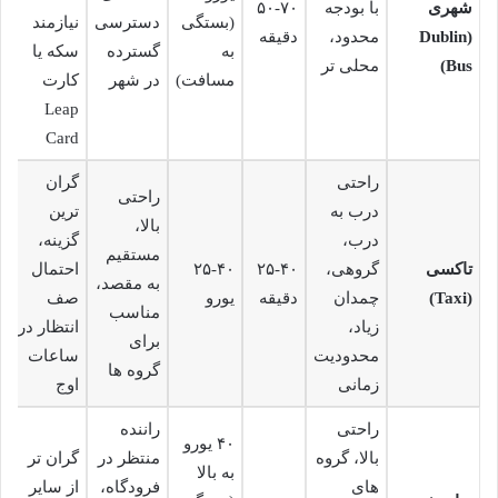
شهری
با بودجه
۵۰-۷۰
(بستگی
دسترسی
نیازمند
(Dublin
محدود،
دقیقه
به
گسترده
سکه یا
Bus)
محلی تر
مسافت)
در شهر
کارت
Leap
Card
راحتی
گران
راحتی
درب به
ترین
بالا،
درب،
گزینه،
مستقیم
تاکسی
گروهی،
۲۵-۴۰
۲۵-۴۰
احتمال
به مقصد،
(Taxi)
چمدان
دقیقه
یورو
صف
مناسب
زیاد،
انتظار در
برای
محدودیت
ساعات
گروه ها
زمانی
اوج
راحتی
راننده
۴۰ یورو
بالا، گروه
منتظر در
گران تر
به بالا
های
فرودگاه،
از سایر