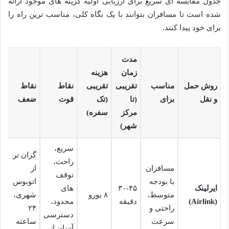
جدول مقایسه ای سریع برای ارزیابی اولیه گزینه های موجود ارائه
شده است تا مسافران بتوانند با یک نگاه کلی، مناسب ترین راه را
برای خود پیدا کنند.
مدت
زمان
هزینه
روش حمل
مناسب
تقریبی
تقریبی
نقاط
نقاط
و نقل
برای
(تا
(تک
قوت
ضعف
مرکز
سفره)
شهر)
سریع،
گران تر
راحت،
مسافران
از
توقف
با بودجه
اتوبوس
ایرلینک
۳۰-۴۵
های
متوسط،
۸ یورو
شهری،
(Airlink)
دقیقه
محدود،
راحتی و
۲۴
دسترسی
سرعت
ساعته
آسان از