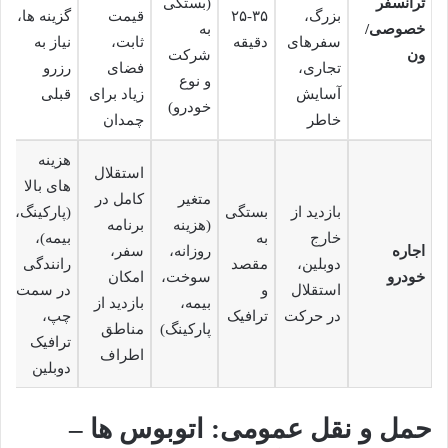
ترانسفر
(بستگی
بزرگ،
۲۵-۳۵
قیمت
گزینه ها،
خصوصی/
به
سفرهای
دقیقه
ثابت،
نیاز به
ون
شرکت
تجاری،
فضای
رزرو
و نوع
آسایش
زیاد برای
قبلی
خودرو)
خاطر
چمدان
هزینه
استقلال
های بالا
متغیر
کامل در
بازدید از
بستگی
(پارکینگ،
(هزینه
برنامه
خارج
به
بیمه)،
اجاره
روزانه،
سفر،
دوبلین،
مقصد
رانندگی
خودرو
سوخت،
امکان
استقلال
و
در سمت
بیمه،
بازدید از
در حرکت
ترافیک
چپ،
پارکینگ)
مناطق
ترافیک
اطراف
دوبلین
حمل و نقل عمومی: اتوبوس ها –