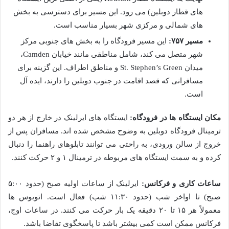
های قطار دوبلین) می رود. این مسیر برای دسترسی به بخش
های شمالی و مرکزی شهر بسیار مناسب است.
مسیر ۷۵۷:
این مسیر فرودگاه را به بخش های جنوبی مرکز
شهر متصل می کند، شامل مناطقی مانند خیابان Camden،
میدان St. Stephen’s Green و مناطق اطراف. این گزینه برای
مسافرانی که قصد اقامت در جنوب دوبلین را دارند، ایده آل
است.
مکان ایستگاه ها در فرودگاه:
ایستگاه های ایرلینک در خارج از هر دو
ترمینال فرودگاه دوبلین به وضوح مشخص شده اند. مسافران پس از
خروج از سالن ورودی، به راحتی می توانند تابلوهای راهنما را دنبال
کرده و به سمت ایستگاه های مربوطه در ترمینال ۱ و ۲ حرکت کنند.
ساعات کاری و فرکانس:
ایرلینک از ساعات اولیه صبح (حدود ۵:۰۰
صبح) تا اواخر شب (حدود ۱۱:۳۰ شب) فعال است. اتوبوس ها
معمولاً هر ۱۵ تا ۲۰ دقیقه یک بار حرکت می کنند. در ساعات اوج،
فرکانس ممکن است کمی بیشتر باشد تا پاسخگوی تقاضا باشد.