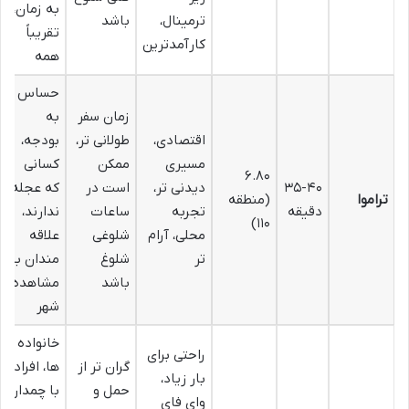
به زمان،
ترمینال،
باشد
تقریباً
کارآمدترین
همه
حساس
زمان سفر
به
اقتصادی،
طولانی تر،
بودجه،
مسیری
ممکن
کسانی
۶.۸۰
۳۵-۴۰
دیدنی تر،
است در
که عجله
تراموا
(منطقه
دقیقه
تجربه
ساعات
ندارند،
۱۱۰)
محلی، آرام
شلوغی
علاقه
تر
شلوغ
مندان به
باشد
مشاهده
شهر
خانواده
راحتی برای
گران تر از
ها، افراد
بار زیاد،
حمل و
با چمدان
وای فای