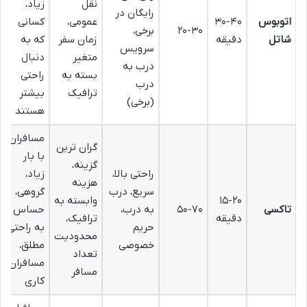
نقل
زیاد،
رایگان در
اتوبوس
۳۰-۴۰
عمومی،
کسانی
۲۰-۳۰
برخی،
شاتل
دقیقه
زمان سفر
که به
سرویس
متغیر
دنبال
درب به
بسته به
راحتی
درب
ترافیک
بیشتر
(برخی)
هستند
مسافران
گران ترین
با بار
گزینه،
راحتی بالا،
زیاد،
هزینه
سریع، درب
گروهی،
۱۵-۲۰
وابسته به
تاکسی
۵۰-۷۰
به درب،
حساس
دقیقه
ترافیک،
حریم
به راحتی
محدودیت
خصوصی
مطلق،
تعداد
مسافران
مسافر
کاری