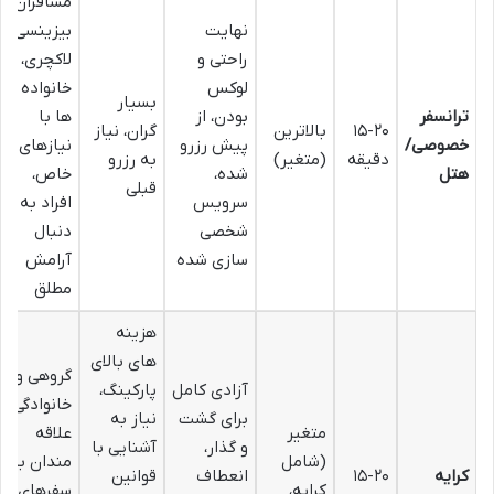
مسافران
نهایت
بیزینسی،
راحتی و
لاکچری،
لوکس
خانواده
بسیار
ترانسفر
بودن، از
ها با
۱۵-۲۰
بالاترین
گران، نیاز
خصوصی/
پیش رزرو
نیازهای
دقیقه
(متغیر)
به رزرو
هتل
شده،
خاص،
قبلی
سرویس
افراد به
شخصی
دنبال
سازی شده
آرامش
مطلق
هزینه
های بالای
گروهی و
آزادی کامل
پارکینگ،
خانوادگی،
برای گشت
نیاز به
متغیر
علاقه
و گذار،
آشنایی با
(شامل
مندان به
کرایه
۱۵-۲۰
انعطاف
قوانین
کرایه،
سفرهای