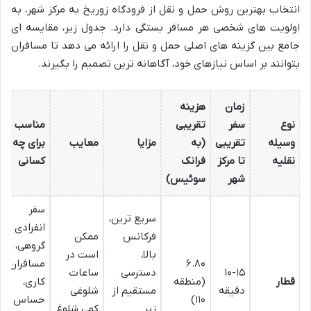
انتخاب بهترین روش حمل و نقل از فرودگاه زوریخ به مرکز شهر، به
اولویت های شخصی هر مسافر بستگی دارد. جدول زیر، مقایسه ای
جامع بین گزینه های اصلی حمل و نقل را ارائه می دهد تا مسافران
بتوانند بر اساس نیازهای خود، آگاهانه ترین تصمیم را بگیرند.
زمان
هزینه
نوع
سفر
تقریبی
مناسب
وسیله
تقریبی
(به
مزایا
معایب
برای چه
نقلیه
تا مرکز
فرانک
کسانی
شهر
سوئیس)
سفر
سریع ترین،
انفرادی و
فرکانس
ممکن
گروهی،
بالا،
است در
۶.۸۰
مسافران
۱۰-۱۵
دسترسی
ساعات
قطار
(منطقه
کاری،
دقیقه
مستقیم از
شلوغی
۱۱۰)
حساس
زیر
کمی شلوغ