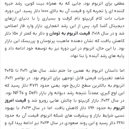
عطفی برای اتریوم بود، جایی که به همراه بیت کوین، رشد خیره
کننده ای را تجربه کرد و قیمت آن به بالای ۱۰۰۰ دلار رسید. این دوره،
حباب دات کام کریپتو نام گرفت و بسیاری را با دنیای ارزهای
دیجیتال آشنا کرد. پس از این رشد انفجاری، بازار وارد فاز اصلاحی
شد و در سال ۲۰۱۸،
قیمت اتریوم به تومان
و دلار به کمتر از ۱۵۰ دلار
کاهش یافت، که نشان دهنده ماهیت پرنوسان و پرریسک این بازار
بود. با این حال، اتریوم در این دوره نیز به توسعه خود ادامه داد و
پایه های رشد آینده را بنا نهاد.
اما داستان اتریوم به همین جا ختم نشد. سال های ۲۰۲۱ تا ۲۰۲۵
شاهد تغییرات قیمتی قابل توجهی برای اتریوم بود. در نوامبر ۲۰۲۱،
اتریوم به بالاترین سطح تاریخ خود یعنی حدود ۴۷۲۱ دلار رسید که
این اوج گیری، عمدتاً نتیجه رشد دیوانه وار بازار DeFi و NFTs بود.
در سال ۲۰۲۲، بازار کریپتو با چالش هایی روبرو شد و
قیمت امروز
اتریوم
به حدود ۱۱۹۶ دلار کاهش یافت. اما در سال ۲۰۲۳، با بهبود
نسبی شرایط بازار و پیشرفت های شبکه اتریوم، قیمت آن به حدود
۲۲۸۱ دلار رسید و این روند صعودی در سال ۲۰۲۴ نیز ادامه پیدا کرد و