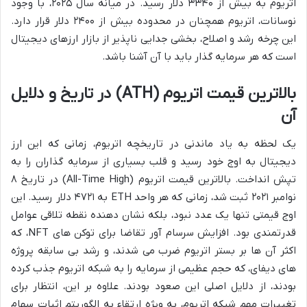
اتریوم به بیش از ۳۳۴۰ دلار رسید. در میانه سال ۲۰۲۵، با وجود
نوسانات، اتریوم همچنان در محدوده بیش از ۲۴۰۰ دلار قرار دارد.
این چرخه رشد و اصلاح، بخشی جدایی ناپذیر از بازار ارزهای دیجیتال
است که هر سرمایه گذار باید با آن آشنا باشد.
بالاترین قیمت اتریوم (ATH) در تاریخ و دلایل
آن
یک لحظه به یاد ماندنی در تاریخچه اتریوم، زمانی که این ارز
دیجیتال به اوج خود رسید و قلب بسیاری از سرمایه گذاران را به
تپش انداخت. بالاترین قیمت اتریوم (All-Time High) در تاریخ ۸
نوامبر ۲۰۲۱ ثبت شد، زمانی که هر واحد ETH به ۴۷۲۱ دلار رسید. این
اوج قیمتی تنها یک عدد نبود، بلکه نشان دهنده نقطه تلاقی عوامل
قدرتمندی بود. افزایش سرسام آور تقاضا برای توکن های NFT، که
اکثر آن ها بر بستر اتریوم ضرب می شدند، و رشد بی سابقه پروژه
های دیفای، که حجم عظیمی از سرمایه را به شبکه اتریوم جذب کرده
بودند، از دلایل اصلی این صعود بودند. علاوه بر این، انتظار برای
تغییرات مهم شبکه اتریوم، به ویژه ارتقاء به الگوریتم اثبات سهام