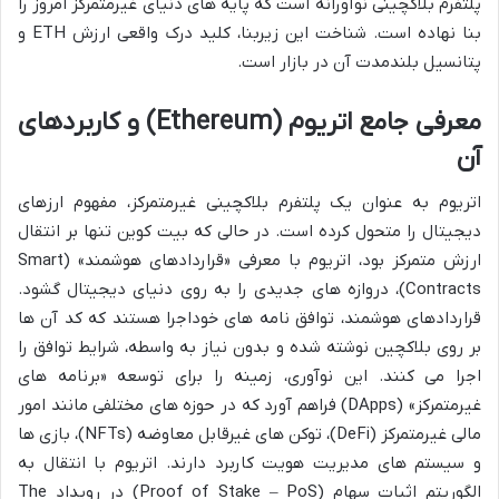
پلتفرم بلاکچینی نوآورانه است که پایه های دنیای غیرمتمرکز امروز را
بنا نهاده است. شناخت این زیربنا، کلید درک واقعی ارزش ETH و
پتانسیل بلندمدت آن در بازار است.
معرفی جامع اتریوم (Ethereum) و کاربردهای
آن
اتریوم به عنوان یک پلتفرم بلاکچینی غیرمتمرکز، مفهوم ارزهای
دیجیتال را متحول کرده است. در حالی که بیت کوین تنها بر انتقال
ارزش متمرکز بود، اتریوم با معرفی «قراردادهای هوشمند» (Smart
Contracts)، دروازه های جدیدی را به روی دنیای دیجیتال گشود.
قراردادهای هوشمند، توافق نامه های خوداجرا هستند که کد آن ها
بر روی بلاکچین نوشته شده و بدون نیاز به واسطه، شرایط توافق را
اجرا می کنند. این نوآوری، زمینه را برای توسعه «برنامه های
غیرمتمرکز» (DApps) فراهم آورد که در حوزه های مختلفی مانند امور
مالی غیرمتمرکز (DeFi)، توکن های غیرقابل معاوضه (NFTs)، بازی ها
و سیستم های مدیریت هویت کاربرد دارند. اتریوم با انتقال به
الگوریتم اثبات سهام (Proof of Stake – PoS) در رویداد The