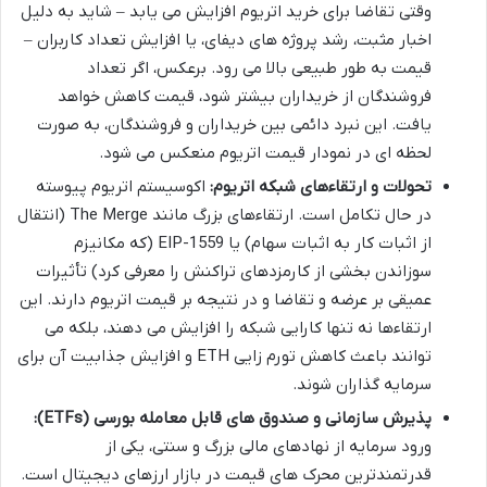
وقتی تقاضا برای خرید اتریوم افزایش می یابد – شاید به دلیل
اخبار مثبت، رشد پروژه های دیفای، یا افزایش تعداد کاربران –
قیمت به طور طبیعی بالا می رود. برعکس، اگر تعداد
فروشندگان از خریداران بیشتر شود، قیمت کاهش خواهد
یافت. این نبرد دائمی بین خریداران و فروشندگان، به صورت
لحظه ای در نمودار قیمت اتریوم منعکس می شود.
تحولات و ارتقاءهای شبکه اتریوم:
اکوسیستم اتریوم پیوسته
در حال تکامل است. ارتقاءهای بزرگ مانند The Merge (انتقال
از اثبات کار به اثبات سهام) یا EIP-1559 (که مکانیزم
سوزاندن بخشی از کارمزدهای تراکنش را معرفی کرد) تأثیرات
عمیقی بر عرضه و تقاضا و در نتیجه بر قیمت اتریوم دارند. این
ارتقاءها نه تنها کارایی شبکه را افزایش می دهند، بلکه می
توانند باعث کاهش تورم زایی ETH و افزایش جذابیت آن برای
سرمایه گذاران شوند.
پذیرش سازمانی و صندوق های قابل معامله بورسی (ETFs):
ورود سرمایه از نهادهای مالی بزرگ و سنتی، یکی از
قدرتمندترین محرک های قیمت در بازار ارزهای دیجیتال است.