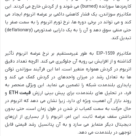
کارمزدها سوزانده (burned) می شوند و از گردش خارج می گردند. این
مکانیزم سوزاندن، یک فشار کاهشی دائمی بر عرضه اتریوم ایجاد می
کند و می تواند در برخی دوره ها، نرخ تورم اتریوم را به سمت صفر یا
حتی منفی سوق دهد و آن را به یک دارایی ضدتورمی (deflationary)
تبدیل کند.
مکانیزم EIP-1559 به طور غیرمستقیم بر نرخ عرضه اتریوم تأثیر
گذاشته و از افزایش بی رویه آن جلوگیری می کند. اگرچه تعداد دقیق
اتریوم در گردش همواره متغیر است، اما این فرآیند سوزاندن توکن
ها به تعادل رشد در میزان واحدهای در گردش کمک می کند و
پایداری بلندمدت شبکه را تضمین می نماید. این ویژگی منحصر به
فرد، در تحلیل های بلندمدت برای پیش بینی ارزش
قیمت ETH
و
روند بازار آن اهمیت ویژه ای دارد، زیرا نشان می دهد که اتریوم در
حال حرکت به سمت کمیاب تر شدن در طول زمان است، حتی بدون
داشتن سقف عرضه ثابت. این امر، اتریوم را از بسیاری از ارزهای
دیجیتال دیگر متمایز می سازد و به آن پتانسیل رشد قیمتی قابل
توجهی در بلندمدت می دهد.