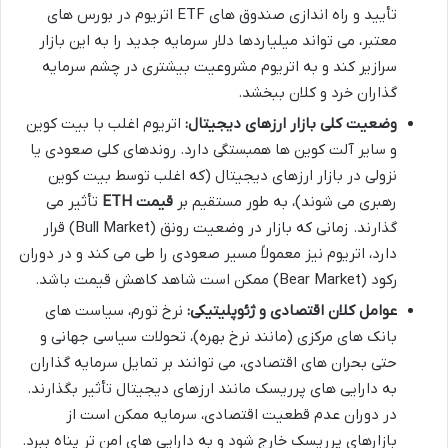
تأیید و راه اندازی صندوق های ETF اتریوم در بورس های
معتبر، می تواند میلیاردها دلار سرمایه جدید را به این بازار
سرازیر کند و به اتریوم مشروعیت بیشتری در چشم سرمایه
گذاران خرد و کلان ببخشد.
وضعیت کلی بازار ارزهای دیجیتال:
اتریوم اغلب با بیت کوین
و سایر آلت کوین ها همبستگی دارد. روندهای کلی صعودی یا
نزولی در بازار ارزهای دیجیتال (که اغلب توسط بیت کوین
رهبری می شوند)، به طور مستقیم بر
قیمت ETH
تأثیر می
گذارند. زمانی که بازار در وضعیت رونق (Bull Market) قرار
دارد، اتریوم نیز معمولاً مسیر صعودی را طی می کند و در دوران
رکود (Bear Market) ممکن است شاهد کاهش قیمت باشد.
عوامل کلان اقتصادی و ژئوپلیتیکی:
نرخ تورم، سیاست های
بانک های مرکزی (مانند نرخ بهره)، تحولات سیاسی جهانی و
حتی بحران های اقتصادی، می توانند بر تمایل سرمایه گذاران
به دارایی های پرریسک مانند ارزهای دیجیتال تأثیر بگذارند.
در دوران عدم قطعیت اقتصادی، سرمایه ممکن است از
بازارهای پرریسک خارج شود و به دارایی های امن تر پناه ببرد.