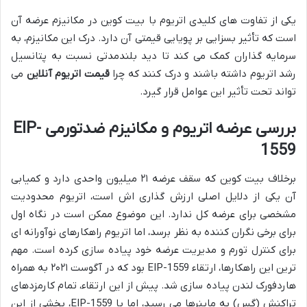
یکی از تفاوت های کلیدی اتریوم با بیت کوین در مکانیزم عرضه آن
است که تأثیر بسزایی بر پویایی قیمتی آن دارد. درک این مکانیزم، به
سرمایه گذاران کمک می کند تا دید بلندمدتی نسبت به پتانسیل
رشد اتریوم داشته باشند و درک کنند که چرا
قیمت اتریوم آنلاین
می
تواند تحت تأثیر این عوامل قرار گیرد.
بررسی عرضه اتریوم و مکانیزم ضدتورمی EIP-
1559
برخلاف بیت کوین که سقف عرضه ۲۱ میلیون واحدی دارد و کمیابی
آن یکی از دلایل اصلی ارزش گذاری اش است، اتریوم محدودیت
مشخصی برای عرضه کل ندارد. این موضوع ممکن است در نگاه اول
برای برخی نگران کننده به نظر برسد، اما اتریوم راهکارهای نوآورانه ای
برای کنترل تورم و مدیریت عرضه خود پیاده سازی کرده است. مهم
ترین این راهکارها، ارتقاء EIP-1559 بود که در آگوست ۲۰۲۱ به همراه
هاردفورک لندن پیاده سازی شد. پیش از این ارتقاء، تمام کارمزدهای
تراکنش (گس) به ماینرها می رسید، اما با EIP-1559، بخشی از این