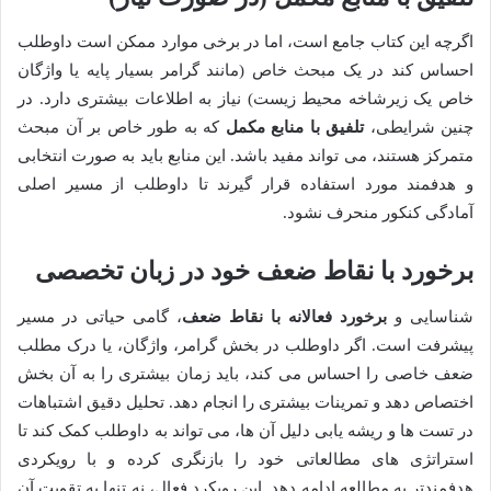
اگرچه این کتاب جامع است، اما در برخی موارد ممکن است داوطلب
احساس کند در یک مبحث خاص (مانند گرامر بسیار پایه یا واژگان
خاص یک زیرشاخه محیط زیست) نیاز به اطلاعات بیشتری دارد. در
چنین شرایطی،
تلفیق با منابع مکمل
که به طور خاص بر آن مبحث
متمرکز هستند، می تواند مفید باشد. این منابع باید به صورت انتخابی
و هدفمند مورد استفاده قرار گیرند تا داوطلب از مسیر اصلی
آمادگی کنکور منحرف نشود.
برخورد با نقاط ضعف خود در زبان تخصصی
شناسایی و
برخورد فعالانه با نقاط ضعف
، گامی حیاتی در مسیر
پیشرفت است. اگر داوطلب در بخش گرامر، واژگان، یا درک مطلب
ضعف خاصی را احساس می کند، باید زمان بیشتری را به آن بخش
اختصاص دهد و تمرینات بیشتری را انجام دهد. تحلیل دقیق اشتباهات
در تست ها و ریشه یابی دلیل آن ها، می تواند به داوطلب کمک کند تا
استراتژی های مطالعاتی خود را بازنگری کرده و با رویکردی
هدفمندتر به مطالعه ادامه دهد. این رویکرد فعال، نه تنها به تقویت آن