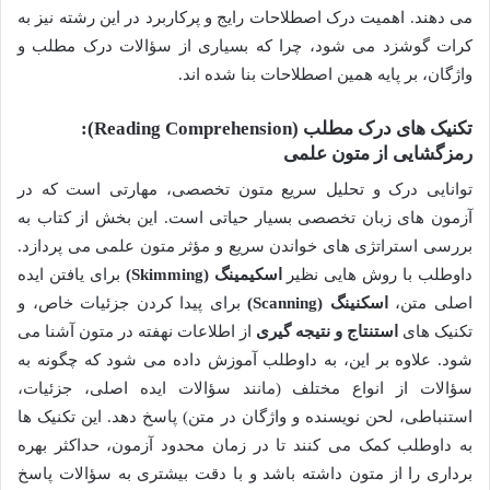
می دهند. اهمیت درک اصطلاحات رایج و پرکاربرد در این رشته نیز به
کرات گوشزد می شود، چرا که بسیاری از سؤالات درک مطلب و
واژگان، بر پایه همین اصطلاحات بنا شده اند.
تکنیک های درک مطلب (Reading Comprehension):
رمزگشایی از متون علمی
توانایی درک و تحلیل سریع متون تخصصی، مهارتی است که در
آزمون های زبان تخصصی بسیار حیاتی است. این بخش از کتاب به
بررسی استراتژی های خواندن سریع و مؤثر متون علمی می پردازد.
داوطلب با روش هایی نظیر
اسکیمینگ (Skimming)
برای یافتن ایده
اصلی متن،
اسکنینگ (Scanning)
برای پیدا کردن جزئیات خاص، و
تکنیک های
استنتاج و نتیجه گیری
از اطلاعات نهفته در متون آشنا می
شود. علاوه بر این، به داوطلب آموزش داده می شود که چگونه به
سؤالات از انواع مختلف (مانند سؤالات ایده اصلی، جزئیات،
استنباطی، لحن نویسنده و واژگان در متن) پاسخ دهد. این تکنیک ها
به داوطلب کمک می کنند تا در زمان محدود آزمون، حداکثر بهره
برداری را از متون داشته باشد و با دقت بیشتری به سؤالات پاسخ