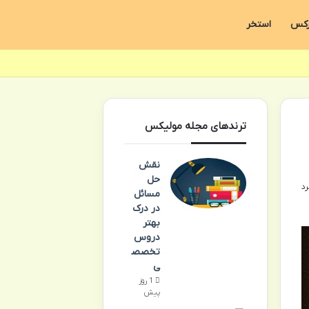
رکس
استخر
ترندهای مجله مولیکس
نقش
حل
مسائل
در درک
بهتر
دروس
تخصص
ی
1 روز
پیش