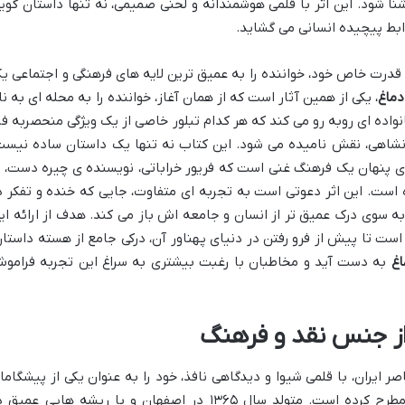
 شود. این اثر با قلمی هوشمندانه و لحنی صمیمی، نه تنها داستان گوی
ابط پیچیده انسانی می گشاید.
ا قدرت خاص خود، خواننده را به عمیق ترین لایه های فرهنگی و اجتماعی ی
دماغ
، یکی از همین آثار است که از همان آغاز، خواننده را به محله ای به نا
خانواده ای روبه رو می کند که هر کدام تبلور خاصی از یک ویژگی منحصربه فر
انشاهی، نقش نامیده می شود. این کتاب نه تنها یک داستان ساده نیست
ای پنهان یک فرهنگ غنی است که فریور خراباتی، نویسنده ی چیره دست، ب
 است. این اثر دعوتی است به تجربه ای متفاوت، جایی که خنده و تفکر د
ه سوی درک عمیق تر از انسان و جامعه اش باز می کند. هدف از ارائه ای
است تا پیش از فرو رفتن در دنیای پهناور آن، درکی جامع از هسته داستان
اغ
به دست آید و مخاطبان با رغبت بیشتری به سراغ این تجربه فرامو
 از جنس نقد و فرهنگ
صر ایران، با قلمی شیوا و دیدگاهی نافذ، خود را به عنوان یکی از پیشگاما
در آمیختن طنز با نقد اجتماعی و فرهنگی مطرح کرده است. متولد سال ۱۳۶۵ در اصفهان و با ریشه هایی عمی