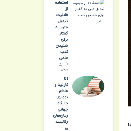
استفاده
از
قابلیت
تبدیل
متن به
گفتار
برای
شنیدن
کتب
علمی
1 روز
پیش
آنا
کارنینا و
مادام
بوواری؛
جایگاه
جهانی
رمان‌های
رئالیست
ا
ی