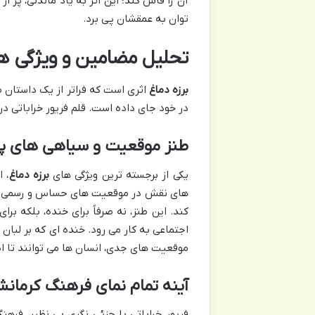
آن را فاش کند؛ این اثر به یاد ماندنی، پر 
توان به عمقشان پی برد.
تحلیل مضامین و ویژگی ها
برزه دماغ
اثری است که فراتر از یک داستان ط
در خود جای داده است. قلم فریور خراباتی در
طنز موقعیت و سیاهی های پن
یکی از برجسته ترین ویژگی های
برزه دماغ
، 
های نقش در موقعیت های حساس و رسمی مانن
کند. این طنز، نه صرفاً برای خنده، بلکه ب
اجتماعی به کار می رود. خنده ای که بر لبان خ
موقعیت های جدی، انسان ها می توانند تا ا
آینه تمام نمای فرهنگ کرمانش
فریور خراباتی با جزئی نگری بی نظیر، فرهن