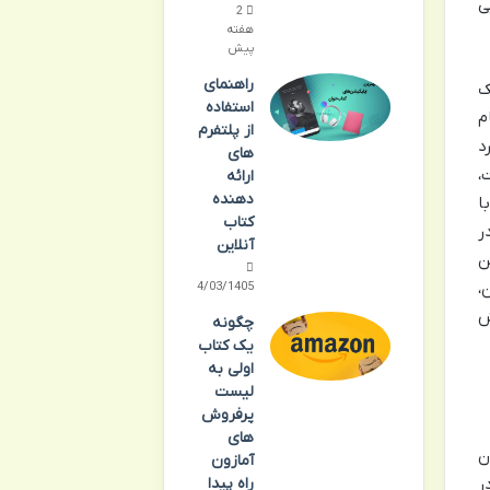
ی
2
هفته
پیش
راهنمای
ک
استفاده
م
از پلتفرم
د
های
،
ارائه
دهنده
ا
کتاب
ر
آنلاین
ن
،
24/03/1405
ش
چگونه
یک کتاب
اولی به
لیست
پرفروش‌
های
ن
آمازون
راه پیدا
ق در