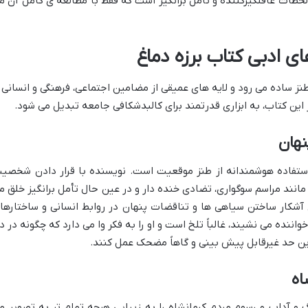
از لحظات غافلگیرکننده و تأمل برانگیز است که فقط با مطالعه ی کامل آن م
ی ادبی کتاب برزه دماغ
نز ساده می رود و لایه های عمیقی از مضامین اجتماعی، فرهنگی و انسانی ر
 این کتاب، به ابزاری قدرتمند برای کالبدشکافی جامعه تبدیل می شود.
هان
استفاده هوشمندانه از طنز موقعیت است. نویسنده با قرار دادن شخصی
د مراسم سوگواری، تضادی خنده دار و در عین حال تأمل برانگیز خلق م
رای آشکار ساختن سیاهی ها و تناقضات پنهان در روابط انسانی و ساختارها
واننده می نشیند، غالباً تلخ است و او را به فکر وا می دارد که چگونه در د
ین حد غیرقابل پیش بینی و گاهاً مضحک عمل کنند.
اه
گ و آداب و رسوم مردم کرمانشاه را به زیبایی هرچه تمام تر به تصویر م