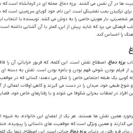
ت ها در آن نفس می کشند. برزه دماغ، محله ای در کرمانشاه است که ب
برای ترکیدن بمب نقشینگی است. این نام، خود گویای سرزمینی است که د
 هر شخصیتی، بار هویتی خاصی را به دوش می کشد. نویسنده با انتخاب ای
 قلب فرهنگی می برد که شاید پیش از این، کمتر با آن آشنایی داشته است 
رهنگ را احساس کند.
غ
تاب
برزه دماغ
، اصطلاح نقش است. این کلمه، که فریور خراباتی آن را فاق
ی از فیلم بودن، شوخی فهم بودن و بامزه بودن است. نقش به دسته ای ا
 که گویی یک طبقه اجتماعی خاص را شکل می دهند؛ کسانی که در موقعی
 شوخ طبعی خود، میدان را در دست می گیرند و گاهی اوقات اعمالی از آ
ین افراد در لحظات بحرانی شکوفا می شوند و با رفتارهای خاص خود، فضای
 برخورد همین نقش ها هستند. هر یک از اعضای این خانواده، به شیوه ا
می گذارند و همین ویژگی است که موقعیت های داستانی را پیچیده، خند
 برای فرو رفتن در دنیای
برزه دماغ
حیاتی است. این اصطلاح، تنها یک کلم