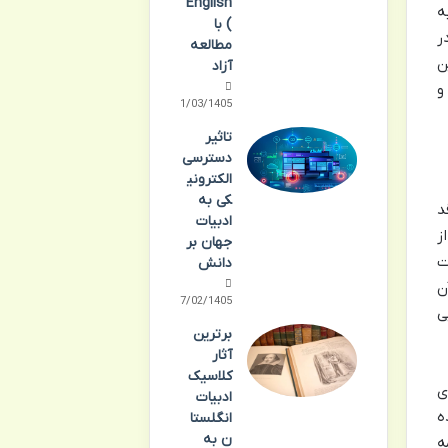
English
ه
) با
ر
مطالعه
ن
آزاد
و
01/03/1405
تاثیر
دسترسی
الکترونی
کی به
د
ادبیات
ز
جهان بر
ت
دانش
ن
27/02/1405
ی
برترین
آثار
کلاسیک
ی
ادبیات
ه
انگلستا
ن به
ه