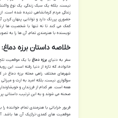
نیست، بلکه یک سبک زندگی، یک نوع واکنش
زندگی مردم کرمانشاهی تنیده شده است. از 
حضوری پررنگ دارد و توانایی پنهان کردن آن
کمک می کند تا نه تنها با شخصیت ها ارتب
نویسنده با هنرمندی تمام، آن ها را به تصو
خلاصه داستان برزه دماغ:
سفر به دنیای
برزه دماغ
با یک موقعیت تلخ ا
خانواده، که تازه از دنیا رفته است. این رو
شهرهای مختلف راهی محله برزه دماغ در کرم
سوگواری نیست، بلکه امید به ارث و میراثی ک
همه است. هر کدام از فرزندان و خویشاوندان،
صحنه می شوند و به این ترتیب، داستانی پر 
فریور خراباتی با هنرمندی تمام، خواننده را
موقعیت های کمدی-تراژیک آن ها باشد. آد