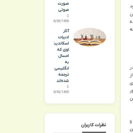
صورت
د
صوتی
ن
ه
16/02/1405
ه
آثار
ادبیات
اسکاندین
اوی که
امسال
به
ر
انگلیسی
ترجمه
ز
شده‌اند
ی
ر
10/02/1405
ن
و
نظرات کاربران
ن