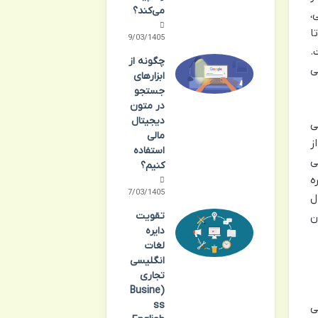
می‌کند؟
،
ا
19/03/1405
.
چگونه از
ی
ابزارهای
جستجو
در متون
دیجیتال
ی
مالی
ز
استفاده
ی
کنیم؟
ه
07/03/1405
ل
تقویت
ن
دایره
لغات
انگلیسی
تجاری
(Busine
ss
ی