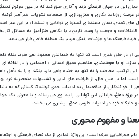
میان این دو جهان فرهنگی بزند و آثاری خلق کند که در عین سرگرم کنندگی
در عرصه روزنامه نگاری و طنزپردازی، از صفحات نشریات طنزآمیز گرفته ت
ال های کمدی، نشان دهنده ی گستره ی توانایی و تسلط او بر این هنر است
الاتفاقات» و «جفت پا وسط تاریخ»، با نگاهی طنزآمیز به مسائل تاریخ
روی خرده فرهنگ ها و جزئیات زندگی مردم یک منطقه خاص قرار می دهد.
ایی او در خلق طنزی است که تنها به خنداندن محدود نمی شود، بلکه تلخ
سازد. او با هوشمندی، مفاهیم عمیق انسانی و اجتماعی را در لفافه ای ا
 ترتیب، مخاطب را نه تنها به خنده وامی دارد بلکه او را به تأمل وام
 است، اما در عین حال، از ظرافت های ادبی و تشبیهات منحصربه فرد بهر
یعی از خوانندگان، از علاقمندان به ادبیات جدی گرفته تا کسانی که به دنبا
در
برزه دماغ
، خراباتی این توانایی را به اوج می رساند و با معرفی یک جها
ت و جایگاه خود در ادبیات فارسی عمق بیشتری می بخشد.
 معنا و مفهوم محوری
 یک نام جغرافیایی صرف است؛ این واژه، نمادی از یک فضای فرهنگی و اجتماع