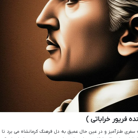
ه فریور خراباتی )
ه سفری طنزآمیز و در عین حال عمیق به دل فرهنگ کرمانشاه می برد تا ب