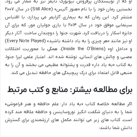
او که از نویسندگان پرفروش نیویورک تایمز نیز به شمار می رود،
نخستین رمان خود را با نام «هنوز آلیس» (Still Alice) در سال ۲۰۰۷
منتشر کرد. این رمان که به بیماری آلزایمر می پردازد، با اقتباس
سینمایی موفق خود در سال ۲۰۱۴ با بازی جولیان مور، که برای آن
جایزه اسکار را دریافت کرد، شهرت جنوا را دوچندان ساخت. آثار دیگر
او نیز مانند «هر چیزی را به یاد داشته باشید» (Every Note Played)
و «داخل او» (Inside the O’Briens)، همگی با محوریت اختلالات
عصبی و چالش های انسانی، نوشته شده اند. اعتبار علمی لیزا جنوا،
به کتاب «به یاد دار» قدرت و پشتوانه عظیمی می بخشد و آن را به
منبعی قابل اعتماد برای درک پیچیدگی های حافظه تبدیل می کند.
برای مطالعه بیشتر: منابع و کتب مرتبط
اگر مطالعه خلاصه کتاب «به یاد دار: علم حافظه و هنر فراموشی»
شما را به دنیای شگفت انگیز نوروساینس و حافظه علاقه مند کرده
است، کتاب های زیر می توانند مکمل های ارزشمندی برای گسترش
دانش شما باشند: