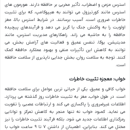
استرس مزمن و اضطراب، تأثیر مخربی بر حافظه دارند. هورمون های
استرس مانند کورتیزول می توانند به هیپوکامپ، که برای تثبیت
خاطرات ضروری است، آسیب برسانند. در شرایط استرس بالا، مغز
اولویت را به واکنش جنگ یا گریز می دهد و فرآیندهای پیچیده
حافظه را به حاشیه می راند. راهکارهای مدیریت استرس، مانند
مدیتیشن، یوگا، تنفس عمیق و فعالیت های آرامش بخش، می
توانند به کاهش این تأثیرات منفی و بهبود عملکرد حافظه کمک
کنند. توجه به سلامت روان، بخش جدایی ناپذیری از سلامت حافظه
است.
خواب: معجزه تثبیت خاطرات
خواب کافی و عمیق، یکی از حیاتی ترین عوامل برای سلامت حافظه
است. در طول خواب، مغز به تثبیت خاطرات روز گذشته می پردازد،
اطلاعات غیرضروری را پاکسازی می کند و ارتباطات عصبی را تقویت
می نماید. کمبود خواب نه تنها منجر به کاهش تمرکز و توانایی
رمزگذاری اطلاعات جدید می شود، بلکه فرآیند تثبیت خاطرات را نیز
مختل می کند. بنابراین، اطمینان از داشتن ۷ تا ۹ ساعت خواب با