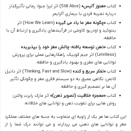
کتاب
«هنوز آلیس»
(Still Alice) اثر لیزا جنوا: رمانی تأثیرگذار
درباره تجربه فردی با بیماری آلزایمر.
کتاب
«چگونه مغز ما یاد می گیرد»
(How We Learn) اثر
بنتوئید و اودریو: کاوشی در فرآیندهای یادگیری و ارتباط آن با
حافظه.
کتاب
«ذهن توسعه یافته: چالش مغز خود را بپذیرید»
(Limitless) اثر جیم کوییک: راهکارهایی عملی برای پرورش
توانایی های مغزی و بهبود یادگیری و حافظه.
کتاب
«تفکر سریع و کند»
(Thinking, Fast and Slow) اثر دانیل
کانمن: نگاهی عمیق به دو سیستم فکری مغز و چگونگی تأثیر
آن ها بر تصمیم گیری و حافظه.
کتاب
«معجزه خلاقیت (تصویر ذهن)»
اثر مارک رابرت والترز:
روش هایی برای تقویت ذهن و توانایی های خلاقانه.
این کتاب ها هر یک از زاویه ای متفاوت به جنبه های مختلف عملکرد
مغز و توانایی های ذهنی می پردازند و می توانند درک شما را از