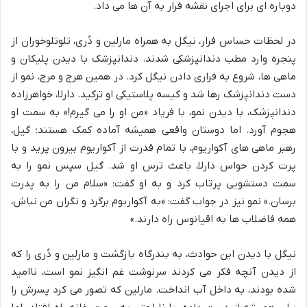
دوباره ای برای اجرای نقشه فرار به آن ها می داد.
در لحظات حساس فرار، نیگل به همراه مارلین و دُری، تلوتلوخوران از
پنجره وارد مطب دندانپزشکی شدند. دندانپزشک با دیدن پلیکان و
ماهی ها، شروع به فراری دادن نیگل کرد. در همین هرج و مرج، نمو از
دست دندانپزشک رها شد و کیسه پلاستیکی او ترکید. دارلا، خواهرزاده
دندانپزشک، با دیدن نمو، با فریاد «من او را می گیرم!» به سمت او
هجوم آورد. اما دوستان واقعی همیشه آماده کمک هستند؛ گیل،
رهبر ماهی های آکواریوم، با تمام قدرت از آکواریوم بیرون پرید و با
پرت کردن حواس دارلا، باعث ترس او شد. گیل سپس نمو را به
سمت دستشویی پرتاب کرد و به او گفت: «سلام من را به پدرت
برسان.» نمو نیز در جواب گفت: «به آکواریوم برگرد و نگران من نباش،
همه فاضلاب ها به اقیانوس راه دارند.»
نیگل با دیدن این حوادث، به بندرگاه بازگشت و مارلین و دُری را که
از دیدن آنچه فکر می کردند سرنوشت غم انگیز نمو است، ناامید
شده بودند، به داخل آب انداخت. مارلین که تصور می کرد پسرش را