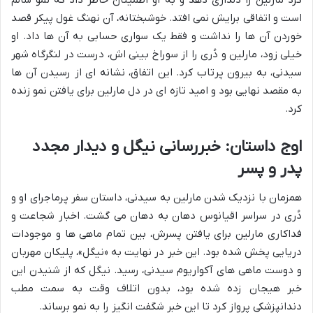
کرد مارلین را دلداری دهد و به او اطمینان خاطر داد که نمو سالم
است و اتفاقی برایش نمی افتد. خوشبختانه، آن نهنگ غول پیکر قصد
خوردن آن ها را نداشت و فقط یک سواری حسابی به آن ها داد. او
خیلی زود، مارلین و دُری را از سوراخ بینی اش، درست در لنگرگاه شهر
سیدنی، به بیرون پرتاب کرد. این اتفاق، نشانه ای از رسیدن آن ها
به مقصد نهایی بود و امید تازه ای در دل مارلین برای یافتن نمو زنده
کرد.
اوج داستان: خبررسانی نیگل و دیدار مجدد
پدر و پسر
همزمان با نزدیک شدن مارلین به سیدنی، داستان سفر پرماجرای او و
دُری در سراسر اقیانوس دهان به دهان می گشت. اخبار شجاعت و
فداکاری مارلین برای یافتن پسرش، بین تمام ماهی ها و موجودات
دریایی پخش شده بود. این خبر در نهایت به «نیگل»، پلیکان مهربان
و دوست ماهی های آکواریوم سیدنی، رسید. نیگل که از شنیدن این
خبر هیجان زده شده بود، بدون اتلاف وقت به سمت مطب
دندانپزشکی پرواز کرد تا این خبر شگفت انگیز را به نمو برساند.