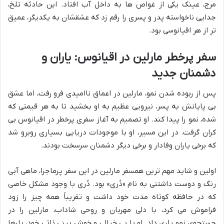
مرج، عینک یکی از غواص ها به داخل آب افتاد. این حادثه تلخ،
جدایی ناخواسته پدر و پسری را رقم زد که عشقشان به یکدیگر، عمیق
تر از هر اقیانوسی بود.
سفر پرخطر مارلین در اقیانوس: یاران و
دشمنان جدید
پس از ربوده شدن نمو، مارلین در اعماق ناامیدی فرو رفت، اما عشق
بی پایانش به پسر، نیرویی عظیم به او بخشید تا به هر قیمتی که
شده، نمو را پیدا کند. او تصمیم به آغاز سفری پرخطر در اقیانوس بی
کران گرفت. در این مسیر، او با موجودات دریایی بسیاری روبرو شد
که برخی یاران وفادار و برخی دیگر دشمنان سرسخت بودند.
اولین و شاید مهم ترین همسفر مارلین در این سفر پرماجرا، ماهی آبی
رنگ و دوست داشتنی به نام «دُری» بود. دُری با وجود مشکل خاصی
که در حافظه کوتاه مدت خود داشت و تقریباً همه چیز را زود
فراموش می کرد، با دلی مهربان و روحی شاداب، مارلین را در
جستجوی نمو یاری داد. او با بی خیالی و خوش بینی ذاتی خود، بارها