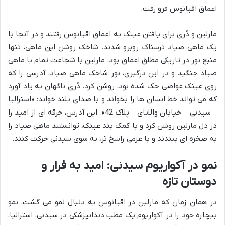
اعماق اقیانوس فرو رفت.
مارلین و دُری برای یافتن عینک به اعماق اقیانوس رفتند و در آنجا با
یک ماهی صیاد ترسناک روبرو شدند. شاخک روشن این ماهی، تنها
منبع نور در تاریکی مطلق اعماق بود. مارلین با شجاعت تمام با ماهی
صیاد جنگید و در این درگیری، نور شاخک ماهی صیاد، آدرسی را که
روی عینک غواصی حک شده بود، روشن کرد. دُری ناگهان به یاد آورد
که می تواند خط انسان ها را بخواند و با صدای بلند خواند: «استرالیا
– سیدنی – خیابان والابای – پلاک 42». این آدرس، جرقه ای از امید را
در دل مارلین روشن کرد و با کمک بند عینک، توانستند ماهی صیاد را
به صخره ای ببندند و با عزمی راسخ تر، به سوی سیدنی حرکت کنند.
نمو در آکواریوم سیدنی: امید به فرار و
دوستان تازه
در همان زمان که مارلین در اقیانوس به دنبال نمو می گشت، نمو
بیچاره خود را در آکواریوم یک مطب دندانپزشکی در سیدنی، استرالیا،