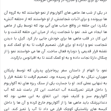
در یکی از شب ها، ماهی های آکواریوم از نمو خواستند که به گروه آن
ها بپیوندد و برای اثبات شجاعتش، از او خواستند که از «حلقه آتش»
بگذرد؛ این حلقه در واقع حباب های آبی بود که توسط یکی از ماهی
ها ایجاد می شد. نمو با شجاعت زیاد از میان این حلقه گذشت و با
این کار، در قلب ماهی ها برای خودش جایی باز کرد. گیل، با دیدن
شجاعت نمو و اراده او برای فرار، تصمیم گرفت تا به او کمک کند و
نقشه فرار قدیمی را دوباره فعال ساخت. آن ها می خواستند نمو را از
چنگال دارلا نجات داده و به او کمک کنند تا به اقیانوس بازگردد.
نمو، با الهام از داستان سفر پرماجرای پدرش که توسط پلیکان
مهربان، نیگل، به گوش او رسیده بود، تصمیم گرفت تا نقشه فرار را
به تنهایی عملی کند. او با جسارت یکی از سنگ ریزه های ته آکواریوم
را داخل فیلتر تمیزکننده آب انداخت. این کار باعث شد که آب
آکواریوم سبز و کثیف شود. این اتفاق به این معنی بود که
دندانپزشک باید ماهی ها را از آکواریوم خارج کرده و آن ها را داخل
کیسه های پلاستیکی کوچک قرار می داد تا آب را تمیز کند. این