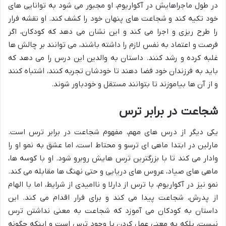
در طول ماجراهایش در آکواریوم، او مجبور می شود به توانایی های
خود تکیه کند و شجاعت های پنهان خود را کشف کند. او نقشه فرار
را طرح ریزی و اجرا می کند و این نشان می دهد که کودکان، اگر
فرصت و اعتماد به نفس لازم را داشته باشند، می توانند بر چالش ها
غلبه کرده و رشد کنند. داستان به والدین این درس را می دهد که
باید به فرزندان خود فضا دهند تا خودشان تجربه کنند، اشتباه کنند
و از آن ها بیاموزند تا بتوانند مستقل و خودباور شوند.
شجاعت در برابر ترس
یکی دیگر از درس های مهم،
مفهوم شجاعت در برابر ترس
است.
مارلین در ابتدا ماهی ای ترسو و محتاط است، اما عشق به نمو او را
وادار می کند تا با بزرگترین ترس هایش روبرو شود. او با کوسه ها،
ماهی های صیاد، عروس های دریایی و حتی نهنگ ها مقابله می کند.
نمو نیز در آکواریوم، با ترس از دارلا و ناامیدی از شرایط، اما با الهام
از پدرش، شجاعت پیدا می کند و برای فرار اقدام می کند. این
داستان به کودکان می آموزد که شجاعت به معنی نداشتن ترس
نیست، بلکه به معنی عمل کردن با وجود ترس است و اینکه چگونه