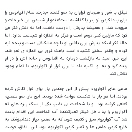
نیگل با شور و هیجان فراوان به نمو گفت: «پدرت، تمام اقیانوس را
برای پیدا کردن تو زیر پا گذاشته است!» نمو از شنیدن این خبر مات و
مبهوت شد. او همیشه پدرش را دوست داشت، اما ته دلش فکر می
کرد که مارلین کمی ترسو است و هرگز به اندازه او شجاعت ندارد. اما
حالا، فکر اینکه پدرش برای یافتن او با چه مشکلاتی دست و پنجه نرم
کرده و چقدر سختی کشیده است، باعث غرور بی اندازه ی نمو شد.
این خبر، امید به بازگشت دوباره به اقیانوس و خانه اش را در او
زنده کرد و به او انگیزه داد تا برای فرار از آکواریوم، با تمام وجود
تلاش کند.
ماهی های آکواریوم پیش از این چندین بار برای فرار تلاش کرده
بودند، اما هر بار با شکست مواجه شده بودند. این بار، نمو تصمیم
قطعی گرفته بود. او با شجاعت بی نظیر، یکی از سنگ ریزه های ته
آکواریوم را به داخل فیلتر تمیزکننده آب انداخت. این اقدام باعث
شد آب آکواریوم سبز و کثیف شود، که به معنی نیاز دندانپزشک به
خارج کردن ماهی ها و تمیز کردن آکواریوم بود. این اتفاق، فرصت