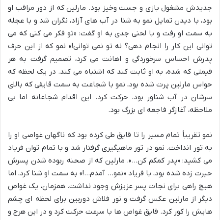
جدیدش مشغول بازی و جست وخیز بود. مارلین که از دور مراقب او
بود، با دیدن تمایل نمو به شنا در آب های آزاد، نگران شد و با عجله
به سمت او رفت و با لحنی جدی به او گفت: «تو فکر می کنی که می
توانی این کار را انجام دهی؟ نه تو نمی توانی!» نمو که از این حرف
پدرش احساس سرخوردگی و اهانت می کرد، تصمیم گرفت به هر
قیمتی که شده، به او ثابت کند که اشتباه می کند. در یک لحظه که
حواس مارلین پرت شده بود، نمو با شجاعت به سمت قایقی که بالای
سرشان در آب شناور بود، حرکت کرد. این اقدام شجاعانه اما بی
ملاحظه، آغازگر فاجعه ای بزرگ بود.
نمو تقریباً تمام مسیر را تا قایق طی کرده بود که ناگهان غواصی او را
به تور انداخت. نمو در تور ماهیگیری گرفتار شد و با تمام توان فریاد
می کشید: «پدر کمکم کن…». مارلین که از صحنه ربوده شدن پسرش
حیرت زده شده بود، با فریاد «نمو… آمدم…!» به سمت او شنا کرد، اما
هیچ راهی برای نجات پسر عزیزش وجود نداشت. همزمان، یک غواص
دیگر از مارلین عکس گرفت و نور فلاش دوربین برای لحظه ای چشم
هایش را کور کرد. قایق غواص ها با سرعت حرکت کرد و در این هرج و