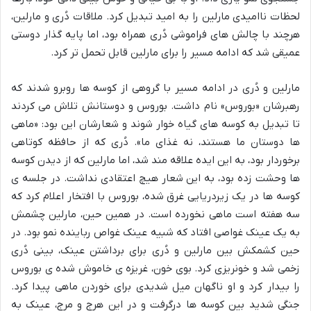
لحظات ناامیدی مارلین را به امید تبدیل کرد. ملاقات دُری و مارلین،
هرچند با چالش های فراموشی دُری همراه بود، اما پایه گذار دوستی
عمیقی شد که ادامه مسیر را برای مارلین قابل تحمل تر کرد.
مارلین و دُری در ادامه مسیر با گروهی از کوسه ها روبرو شدند که
رهبرشان «بوروس» نام داشت. بوروس و دوستانش تلاش می کردند
تا تبدیل به کوسه های گیاه خوار شوند و شعارشان این بود: «ماهی
ها دوستان ما هستند، نه غذای ما». دُری که از حافظه کوتاهی
برخوردار بود، به این ایده علاقه مند شد، اما مارلین که از دیدن کوسه
ها وحشت زده بود، به این شعار هیچ اعتقادی نداشت. در جلسه ی
کوسه ها در یک زیردریایی غرق شده، بوروس با افتخار اعلام کرد که
سه هفته است ماهی نخورده است. در همین حین، مارلین چشمش
به یک عینک غواصی افتاد که شبیه عینک غواص رباینده نمو بود. در
حین کشمکش بین مارلین و دُری برای برداشتن عینک، بینی دُری
زخمی شد و خونریزی کرد. بوی خون، غریزه ی خاموش شده ی بوروس
را بیدار کرد و او ناگهان میل شدیدی برای خوردن ماهی پیدا کرد.
جنگی شدید بین کوسه ها درگرفت و در این هرج و مرج، عینک به