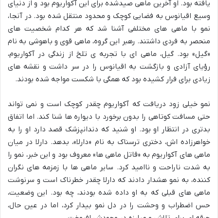
یافته بود. او آخرین ماهی صیدشده برای این آکواریوم بود و از دنیای
وسیع اقیانوس به فضایی کوچک و محدود منتقل شده بود. در آنجا،
نمو با ماهی های مختلفی آشنا شد که هر کدام شخصیت های
منحصر به فردی داشتند. رهبر این گروه، ماهی قوی و باهوشی به نام
«گیل» بود. گیل، ماهی ای با تجربه ی تلخ از زندگی در آکواریوم،
رؤیای آزادی و بازگشت به اقیانوس را در سر داشت و نقشه های
زیادی برای فرار کشیده بود که همگی با شکست مواجه شده بودند.
نمو خیلی زود دریافت که آکواریوم چقدر کوچک است و نمی تواند
حتی مسافت کوتاهی را بدون برخورد با دیواره ها شنا کند. اما اتفاق
بدتری در انتظار او بود. او شنید که دندانپزشک قصد دارد او را به
خواهرزاده اش، دختری ترسناک به نام «دارلا»، بدهد. دارلا در میان
ماهی های آکواریوم به «قاتل ماهی ها» معروف بود و این خبر، نمو را
به شدت ناراحت و ناامید کرد. سایر ماهی ها با زمزمه های نگران
کننده، به نمو هشدار دادند که دارلا چقدر خطرناک است و سرنوشت
ماهی های قبلی که به او داده شده بودند، چه بود. این وضعیت،
حس اضطراب و وحشت را در دل نمو بیدار کرد، اما در عین حال،
جرقه ای برای تلاش و مبارزه در وجودش افروخت.