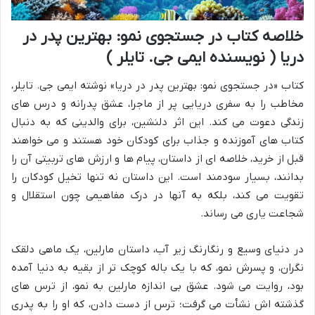
خلاصه کتاب در جستجوی نمو: بهترین پدر در
دریا ( نویسنده ایمی جی. تایلر )
کتاب «در جستجوی نمو: بهترین پدر در دریا» نوشته ایمی جی. تایلر،
مخاطب را به سفری دریایی پر از ماجرا، عشق پدرانه و درس های
زندگی دعوت می کند. این اثر دلنشین، برای والدینی که به دنبال
کتاب های آموزنده و جذاب برای کودکان خود هستند و می خواهند
قبل از خرید، خلاصه ای از داستان، پیام ها و ارزش های تربیتی آن را
بدانند، بسیار سودمند است. این داستان نه تنها تخیل کودکان را
تقویت می کند، بلکه به آنها در درک مفاهیمی چون استقلال و
شجاعت یاری می رساند.
در دنیای وسیع و رنگارنگ زیر آب، داستان مارلین، یک ماهی دلقک
نگران، و پسرش نمو، که با یک باله کوچک تر از بقیه به دنیا آمده
بود، روایت می شود. عشق بی اندازه مارلین به نمو، از ترس های
گذشته اش نشأت می گرفت؛ ترس از دست دادن، که او را به پدری