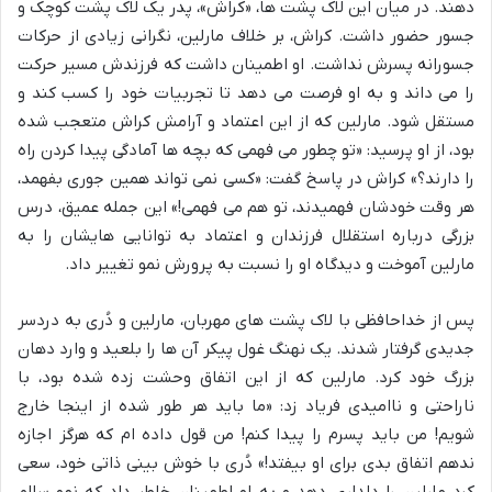
دهند. در میان این لاک پشت ها، «کراش»، پدر یک لاک پشت کوچک و
جسور حضور داشت. کراش، بر خلاف مارلین، نگرانی زیادی از حرکات
جسورانه پسرش نداشت. او اطمینان داشت که فرزندش مسیر حرکت
را می داند و به او فرصت می دهد تا تجربیات خود را کسب کند و
مستقل شود. مارلین که از این اعتماد و آرامش کراش متعجب شده
بود، از او پرسید: «تو چطور می فهمی که بچه ها آمادگی پیدا کردن راه
را دارند؟» کراش در پاسخ گفت: «کسی نمی تواند همین جوری بفهمد،
هر وقت خودشان فهمیدند، تو هم می فهمی!» این جمله عمیق، درس
بزرگی درباره استقلال فرزندان و اعتماد به توانایی هایشان را به
مارلین آموخت و دیدگاه او را نسبت به پرورش نمو تغییر داد.
پس از خداحافظی با لاک پشت های مهربان، مارلین و دُری به دردسر
جدیدی گرفتار شدند. یک نهنگ غول پیکر آن ها را بلعید و وارد دهان
بزرگ خود کرد. مارلین که از این اتفاق وحشت زده شده بود، با
ناراحتی و ناامیدی فریاد زد: «ما باید هر طور شده از اینجا خارج
شویم! من باید پسرم را پیدا کنم! من قول داده ام که هرگز اجازه
ندهم اتفاق بدی برای او بیفتد!» دُری با خوش بینی ذاتی خود، سعی