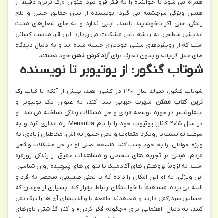
همراه می شود تا خواننده را به فکر فرو ببرد. عنوان «رک ترین» دقیقاً از
همین ویژگی سرچشمه می گیرد؛ نویسنده از بیان حقایق خشن و تلخ
زندگی، حتی اگر ناخوشایند باشند، ابایی ندارد و به جای شعارهای مثبت
اندیشی سطحی، به ریشه یابی مشکلات می پردازد. این اثر، مناسب کسانی
است که از رویکردهای سنتی خودیاری خسته شده اند و به دنبال دیدگاه
های عمل گرایانه و بدون تعارف برای
آزاد کردن ذهن
خود هستند.
شوتاب گنگور: از یوتیوبر تا نویسنده
شوتاب گنگور، متولد سال ۱۹۹۰ در کشور هند، پیش از آنکه با کتاب
رک
ترین کتاب ممکن
شهرت جهانی پیدا کند، به عنوان یک یوتیوبر و
اینفلوئنسر در حوزه توسعه فردی و حل مشکلات زندگی شناخته می شد. او
در سال ۲۰۱۵ کانال یوتیوب خود را با نام Mensutra راه اندازی کرد و به
سرعت توانست با رویکرد متفاوت و لحن جسورانه اش، مخاطبان زیادی، به
ویژه جوانان، را به خود جذب کند. فلسفه اصلی او در حل مشکلات واقعی
مردم، مبتنی بر تجربه های شخصی و مشاهدات عمیق از زندگی روزمره
است، نه لزوماً پژوهش های آکادمیک یا تئوری های پیچیده روان شناسی.
این ویژگی، به او این امکان را داده که با لحنی صمیمی، منحصر به فرد و
البته بی پرده، مستقیماً با خوانندگان ارتباط برقرار کند. بسیاری از جوانان که
احساس سردرگمی دارند و معتقدند جامعه یا والدینشان آن ها را درک نمی
کنند، به دنبال راهنمایی برای «چگونه فکر کردن» و کنار گذاشتن باورهای