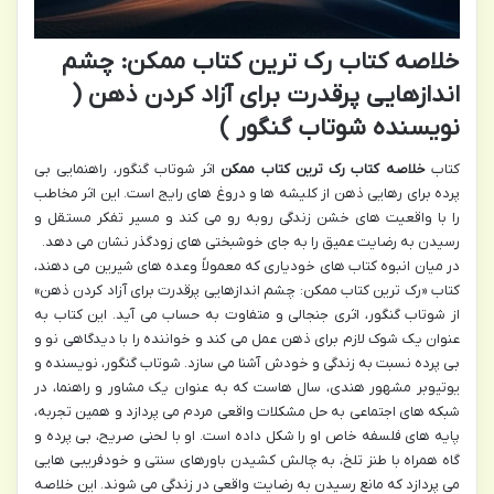
خلاصه کتاب رک ترین کتاب ممکن: چشم
اندازهایی پرقدرت برای آزاد کردن ذهن (
نویسنده شوتاب گنگور )
کتاب
خلاصه کتاب رک ترین کتاب ممکن
اثر شوتاب گنگور، راهنمایی بی
پرده برای رهایی ذهن از کلیشه ها و دروغ های رایج است. این اثر مخاطب
را با واقعیت های خشن زندگی روبه رو می کند و مسیر تفکر مستقل و
رسیدن به رضایت عمیق را به جای خوشبختی های زودگذر نشان می دهد.
در میان انبوه کتاب های خودیاری که معمولاً وعده های شیرین می دهند،
کتاب «رک ترین کتاب ممکن: چشم اندازهایی پرقدرت برای آزاد کردن ذهن»
از شوتاب گنگور، اثری جنجالی و متفاوت به حساب می آید. این کتاب به
عنوان یک شوک لازم برای ذهن عمل می کند و خواننده را با دیدگاهی نو و
بی پرده نسبت به زندگی و خودش آشنا می سازد. شوتاب گنگور، نویسنده و
یوتیوبر مشهور هندی، سال هاست که به عنوان یک مشاور و راهنما، در
شبکه های اجتماعی به حل مشکلات واقعی مردم می پردازد و همین تجربه،
پایه های فلسفه خاص او را شکل داده است. او با لحنی صریح، بی پرده و
گاه همراه با طنز تلخ، به چالش کشیدن باورهای سنتی و خودفریبی هایی
می پردازد که مانع رسیدن به رضایت واقعی در زندگی می شوند. این خلاصه