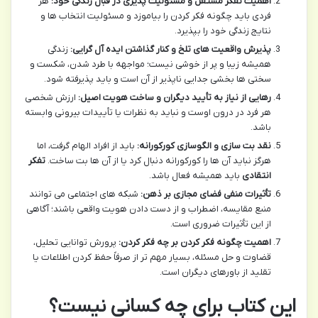
اهمیت تفکر مستقل و مسئولیت پذیری در قبال زندگی خود:
هر
فردی باید چگونه فکر کردن را بیاموزد و مسئولیت انتخاب ها و
نتایج زندگی خود را بپذیرد.
پذیرش واقعیت های تلخ و کنار گذاشتن ایده آل گرایی:
زندگی
همیشه زیبا و پر از خوشی نیست؛ مواجهه با طرد شدن، شکست و
سختی ها بخشی جدایی ناپذیر از آن است و باید پذیرفته شود.
رهایی از نیاز به تأیید دیگران و ساخت هویت اصیل:
ارزش شخصی
هر فرد در درون اوست و نباید به نظرات یا تأییدات بیرونی وابسته
باشد.
نقد بت سازی و الگوسازی کورکورانه:
باید از افراد الهام گرفت، اما
هرگز نباید آن ها را کورکورانه دنبال کرد یا از آن ها بت ساخت.
تفکر
انتقادی
باید همیشه فعال باشد.
تأثیرات منفی فضای مجازی بر ذهن:
شبکه های اجتماعی می توانند
منبع مقایسه، اضطراب و از دست دادن هویت واقعی باشند؛ آگاهی
از این تأثیرات ضروری است.
اهمیت چگونه فکر کردن بر چه فکر کردن:
پرورش توانایی تحلیل،
قضاوت و حل مسئله، بسیار مهم تر از صرفاً حفظ کردن اطلاعات یا
تقلید از باورهای دیگران است.
این کتاب برای چه کسانی نیست؟