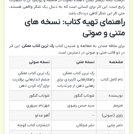
نیست، بلکه بیشتر نشان دهنده تفاوت در فلسفه و رویکرد آن با انتظارات
رایج است. این اثر برای کسانی است که به دنبال یک تلنگر واقعی هستند،
حتی اگر این تلنگر گاهی دردناک باشد.
راهنمای تهیه کتاب: نسخه های
متنی و صوتی
برای علاقه مندان به مطالعه و شنیدن کتاب
رک ترین کتاب ممکن
، این اثر
در دو قالب متنی و صوتی در دسترس است:
مشخصه
نسخه متنی
نسخه صوتی
رک ترین کتاب ممکن:
رک ترین کتاب ممکن:
نام کامل کتاب
راهکارهایی کاربردی برای
چشم اندازهایی پرقدرت
رهایی ذهن از چرندیات
برای آزاد کردن ذهن
نویسنده
شوتاب گنگور
شوتاب گنگور
مترجم
سید حسن رضوی
مهرنام سپهری
راوی (صوتی)
–
آهو عدلو
ناشر چاپی
نشر میلکان
انتشارات کتاب کوچه