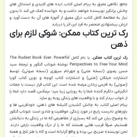
جامع، نگاهی عمیق به پیام اصلی کتاب، ایده های کلیدی و استدلال های
چالش برانگیز نویسنده خواهد داشت و به خواننده کمک می کند تا بدون
نیاز به مطالعه کامل کتاب، درکی عمیق از آموزه های آن به دست آورد و
ارزش پیشنهادی منحصر به فرد این اثر را دریابد.
رک ترین کتاب ممکن: شوکی لازم برای
ذهن
رک ترین کتاب ممکن
، با نام کامل The Rudest Book Ever: Powerful
Perspectives to Free Your Mind نوشته شوتاب گنگور و ترجمه سید
حسن رضوی (نسخه متنی) و مهرنام سپهری (نسخه صوتی)، توسط
انتشارات میلکان (متنی) و انتشارات کتاب کوچه و نوین کتاب گویا
(صوتی) به فارسی زبانان عرضه شده است. این کتاب قرار نیست با جملات
انگیزشی دلگرم کننده شما را به رویایی زیبا ببرد؛ برعکس، قصد دارد شما را
از خواب بیدار کند و با واقعیت های زندگی روبه رو سازد.
پیام اصلی کتاب، به چالش کشیدن کلیشه های ذهنی، خودفریبی ها و
باورهای نادرست رایج در مورد زندگی، موفقیت و شادی است. شوتاب گنگور
به وضوح بیان می کند که بسیاری از مفاهیمی که ما در زندگی به دنبالشان
هستیم، صرفاً فریب هایی هستند که ما را از درک واقعیت بازمی دارند.
لحن نویسنده صریح، بی پرده و واقع گرایانه است و گاه با طنز تلخ و طعنه