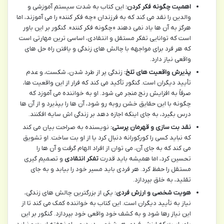
اهمیت چگونه فکر کردن:
این کتاب به شدت سیستم آموزشی و
والدین را نقد می کند که به فرزندان «چه فکر کنند» را می آموزند، اما
هرگز به آن ها یاد نمی دهند «چگونه فکر کنند». گنگور بر این باور
است که توانایی تفکر مستقل و انتقادی، اساسی ترین مهارتی است
که هر فرد برای مواجهه با چالش های زندگی و یافتن راه حل های
واقعی نیاز دارد.
پذیرش واقعیت های تلخ:
زندگی پر از طرد شدن، شکست، و عدم
تأیید دیگران است. گنگور تأکید می کند که فرار از این واقعیت ها،
صرفاً به افزایش رنج منجر می شود. او به خواننده می آموزد که
چگونه با این حقایق خشن روبه رو شود، آن ها را بپذیرد و از آن ها
درس بگیرد، به جای اینکه اجازه دهد بر زندگی اش سایه افکنند.
نقد بت سازی و قهرمان پرستی:
نویسنده به صراحت بیان می کند
که نباید کسی را کورکورانه دنبال کرد یا از او بت ساخت. او تشویق
می کند که به جای آن، می توان از افراد الهام گرفت و آن ها را
تحسین کرد، اما همیشه باید قدرت
تفکر انتقادی
و تصمیم گیری
مستقل را حفظ کرد. هر فردی باید مسیر خود را بیابد و به جای
تقلید، به خلق بپردازد.
هویت شخصی و ارزش فردی:
یکی از بزرگترین چالش های زندگی،
نیاز به تأیید دیگران است. این کتاب به خواننده کمک می کند تا از
این نیاز رها شود و به کشف خود واقعی خود بپردازد. گنگور بر این