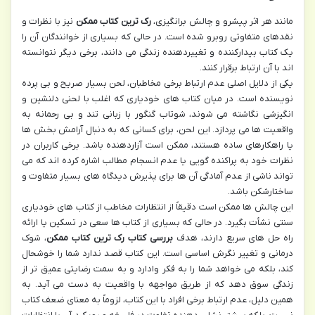
مانند هر اثر پیشرو و چالش برانگیزی،
رک ترین کتاب ممکن
نیز با نظرات و
نقدهای متفاوتی روبرو شده است. در حالی که بسیاری از خوانندگان آن را
یک کتاب بیدارکننده و تغییردهنده زندگی می دانند، برخی دیگر نتوانسته
اند با آن ارتباط برقرار کنند.
یکی از دلایل اصلی عدم ارتباط برخی مخاطبان، لحن بسیار صریح و بی پرده
نویسنده است. در میان کتاب های خودیاری که اغلب با لحنی دلنشین و
انگیزشی نگاشته می شوند، شوتاب گنگور با زبانی تند و بی رحمانه به
واقعیت ها می پردازد. این لحن، برای کسانی که به دنبال آرامش بخش ها
یا راهکارهای ساده هستند، ممکن است آزاردهنده باشد. برخی کاربران در
نظرات خود به پراکنده گویی یا عدم انسجام مطالب اشاره کرده اند که می
تواند ناشی از عدم آمادگی آن ها برای پذیرش دیدگاه های بسیار متفاوت و
ساختارشکن باشد.
این چالش ها ممکن است دقیقاً از انتظارات مخاطب از کتاب های خودیاری
سنتی نشأت بگیرد. در حالی که بسیاری از کتاب ها سعی در تسکین یا ارائه
راه حل های سریع دارند، هدف
بررسی کتاب رک ترین کتاب ممکن
، شوک
درمانی و تغییر نگرش اساسی است. این کتاب قصد ندارد شما را خوشحال
کند، بلکه می خواهد شما را به فکر وادارد و به سمت رضایتی عمیق تر از
زندگی سوق دهد که از طریق مواجهه با واقعیت به دست می آید. به
همین دلیل، عدم ارتباط برخی افراد با این کتاب، لزوماً به معنای ضعف کتاب