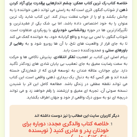
خلاصه کتاب رک ترین کتاب ممکن: چشم اندازهایی پرقدرت برای آزاد کردن
ذهن
از شوتاب گنگور، اثری است که به راستی می تواند ذهن خواننده را به
چالش بکشد و او را از خواب غفلت بیدار کند. این کتاب شاید رک ترین
عنوان را به خود اختصاص داده باشد، اما بی شک یکی از مفیدترین و
تأثیرگذارترین ها در حوزه
روانشناسی خودیاری
با رویکردی متفاوت است.
شوتاب گنگور، با لحن بی پرده و واقع گرایانه خود، به خواننده کمک می کند
تا به جای فرار از واقعیت های تلخ، با آن ها روبرو شود و به
رهایی از
باورهای سنتی
و محدودکننده دست یابد.
پیام اصلی این کتاب، بر اهمیت
تفکر انتقادی
، پذیرش ناکامی ها و حرکت
به سمت رضایت عمیق به جای تعقیب بی پایان شادی های زودگذر تأکید
دارد. برای جوانان، علاقه مندان به توسعه فردی که از شعارزدگی خسته
شده اند و هر کسی که به دنبال یک بیداری ذهنی واقعی است، این کتاب
می تواند نقطه عطفی در زندگی باشد. مطالعه کامل این اثر یا شنیدن
نسخه صوتی آن، تجربه ای عمیق و ارزشمند را رقم خواهد زد و می تواند
دریچه ای نو به سوی درک واقعی از خود و جهان اطراف بگشاید.
دیگر کاربران سایت این مطالب را نیز دوست داشته اند
خلاصه کتاب والدگری مجدد: دوباره برای
خودتان پدر و مادری کنید ( نویسنده