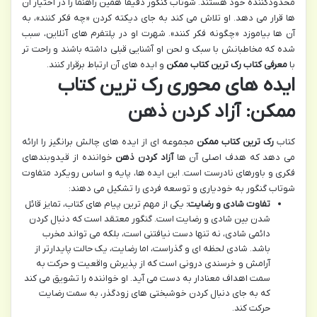
محدودکننده خود هستند. شوتاب گنگور دقیقاً همین راهنما را در اختیار آن
ها قرار می دهد. او تلاش می کند به جای دیکته کردن «چه فکر کنند»، به
آن ها بیاموزد «چگونه فکر کنند». شهرت او در پلتفرم های آنلاین، سبب
شده که مخاطبانش با سبک و لحن او آشنایی قبلی داشته باشند و راحت تر
با
معرفی کتاب رک ترین کتاب ممکن
و ایده های آن ارتباط برقرار کنند.
ایده های محوری رک ترین کتاب
ممکن: آزاد کردن ذهن
کتاب
رک ترین کتاب ممکن
مجموعه ای از ایده های چالش برانگیز را ارائه
می دهد که هدف اصلی آن ها
آزاد کردن ذهن
خواننده از قیدوبندهای
فکری و باورهای نادرست است. این ایده ها، پایه و اساس رویکرد متفاوت
شوتاب گنگور به خودیاری و توسعه فردی را تشکیل می دهند:
تفاوت شادی و رضایت:
یکی از مهم ترین پیام های کتاب، تمایز قائل
شدن بین شادی و رضایت است. گنگور معتقد است که دنبال کردن
دائمی شادی، نه تنها دست نیافتنی است، بلکه می تواند مخرب
باشد. شادی لحظه ای و گذراست، اما رضایت، یک حالت پایدارتر از
آرامش و خرسندی درونی است که از پذیرش واقعیت و حرکت به
سمت اهداف معنادار به دست می آید. او خواننده را تشویق می کند
که به جای دنبال کردن خوشبختی های زودگذر، به سمت رضایت
حرکت کند.