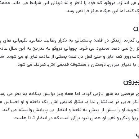
ی اندازد. دروگو، که خود را ناظر و نه قربانی این شرایط می داند، مطمئ
ک کند، اما این هرگاه هرگز فرا نمی رسد.
ن
ذرند. زندگی در قلعه باستیانی به تکرار وظایف نظامی، نگهبانی های ب
رگز رخ نمی دهد، محدود می شود. جووانی دروگو به تدریج به این ملال عاد
ب روی کف اتاق و حتی قفل در، همه بخشی از عادت های او می شوند. شو
 با دنیای بیرون، دوستان و معشوقه قدیمی اش، کمرنگ می شود.
بیرون
 مرخصی به شهر بازمی گردد. اما همه چیز برایش بیگانه به نظر می رسد
گر جایی در میانشان ندارد. عشق قدیمی اش رنگ باخته و او احساس م
جربه، او را بیش از پیش به قلعه و انتظار بی پایانش وابسته می کند. ا
زیرا زندگی واقعی او، همان نبرد بزرگی است که در انتظار تاتارهاست.
ب