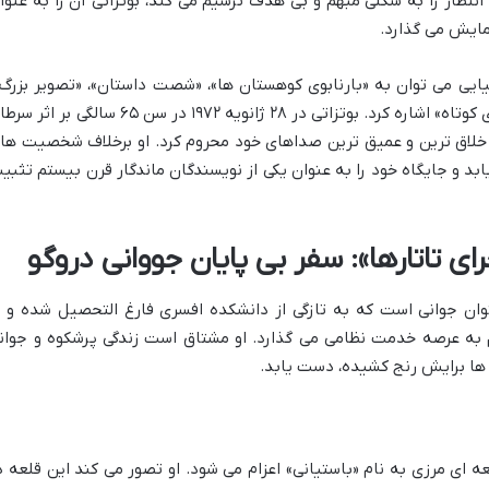
انتظار را به شکلی مبهم و بی هدف ترسیم می کند، بوتزاتی آن را به عنوا
نمایش می گذارد.
لیایی می توان به «بارنابوی کوهستان ها»، «شصت داستان»، «تصویر بزرگ»
«راز جنگل پیر» و «پادکست ها و داستان های کوتاه» اشاره کرد. بوتزاتی در ۲۸ ژانویه ۱۹۷۲ در سن ۶۵ سالگی بر
ز خلاق ترین و عمیق ترین صداهای خود محروم کرد. او برخلاف شخصیت ها
 و جایگاه خود را به عنوان یکی از نویسندگان ماندگار قرن بیستم تثبی
 تاتارها»: سفر بی پایان جووانی دروگو
توان جوانی است که به تازگی از دانشکده افسری فارغ التحصیل شده و ب
م به عرصه خدمت نظامی می گذارد. او مشتاق است زندگی پرشکوه و جوان
ل ها برایش رنج کشیده، دست یابد.
ه ای مرزی به نام «باستیانی» اعزام می شود. او تصور می کند این قلعه د