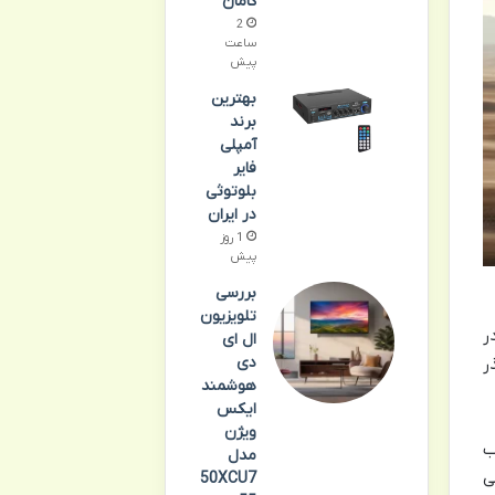
کامان
2
ساعت
پیش
بهترین
برند
آمپلی
فایر
بلوتوثی
در ایران
1 روز
پیش
بررسی
تلویزیون
ر
ال ای
دی
ر
هوشمند
ایکس
ویژن
ب
مدل
ی
50XCU7