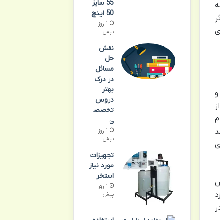
55 سایز
ه
50 اینچ
ر
1 روز
ی
پیش
نقش
حل
مسائل
در درک
بهتر
 و
دروس
در سال ۱۹۲۸، پیش از
تخصص
م
ی
د
1 روز
پیش
ی
تجهیزات
مورد نیاز
استخر
س
1 روز
د
پیش
ر