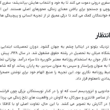
به سفری درونی دعوت می کند تا به خود و انتخاب هایش بیاندیشد؛ سفری ک
وچی و جستجو برای یافتن معنای زندگی، محورهای اصلی هستند. این اث
، به خوانندگان کمک می کند تا درکی عمیق تر از تجربه انسانی و پیچیدگی ها
نتظار
۱۴ اکتبر ۱۹۰۶ در روستایی نزدیک بلونو در ایتالیا چشم به جهان گشود. دوران تحصیلات ابتدایی
دبیرستان را در میلان گذراند و سپس در دانشگاه میلان به تحصیل در رشته حقوق مشغول شد. 
گار جوان به استخدام روزنامه معتبر «کوریره دلا سرا» درآمد. بوتزاتی تما
دا به عنوان ویراستار و سپس به عنوان سردبیر، به پایان رساند. او که شاه
حیط روزنامه نگاری بود، این تجربه را منبع الهام خود برای نوشتن «صحرا
دادی نامعلوم قرار داد.
م جادویی و ابزوردیسم است که او را در کنار نویسندگان بزرگی چون فرانت
ده از عناصر فانتزی و سورئال، به کاوش در واقعیت های تلخ زندگی می پرداز
در آثارش به تصویر می کشد. با این حال، تفاوت اصلی او با کافکا د