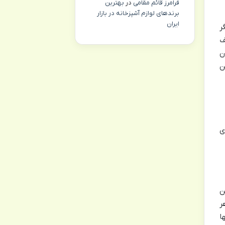
فرامرز قائم مقامی
در
بهترین
برندهای لوازم آشپزخانه در بازار
ایران
ر
ف
ن
ن
ی
ن
ر
ا