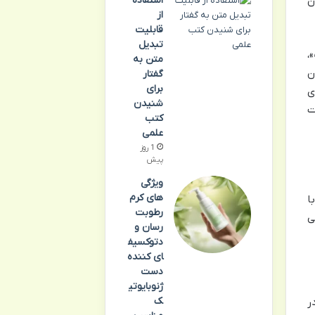
استفاده
ن
از
قابلیت
تبدیل
،
متن به
 اثر سرطان
گفتار
برای
ی
شنیدن
ت
کتب
علمی
1 روز
پیش
ویژگی
های کرم
ا
رطوبت
ی
رسان و
دتوکسیف
ای کننده
دست
ژنوبایوتی
ک
ر