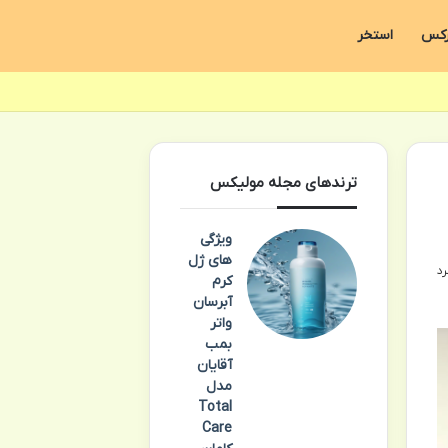
رکس
استخر
ترندهای مجله مولیکس
ویژگی
های ژل
کرم
آبرسان
واتر
بمب
آقایان
مدل
Total
Care