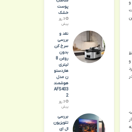
مناسب
و
پوست
ت
خشک
ن
3 روز
پیش
نقد و
بررسی
سرخ کن
بدون
ظ
روغن 8
و
لیتری
د
هاردستو
ر
ن مدل
هوشمند
AFS403
2
3 روز
پیش
،
بررسی
ر
تلویزیون
ه
ال ای