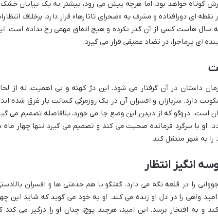
رش کوتاه خواهد بود، اما هرچه پیش می رود، بیشتر به یک بیابان خشک 
نقطه ای دورافتاده و مشرف به «صحرای تاتارها» قرار دارد، برخلاف انتظارا
ه سال هاست کسی از آن گذر نکرده و هیچ اتفاق مهمی رخ نداده است. ای
نده ای پرماجرا، در تضاد عمیقی قرار می گیرد.
ت
ان داستان در آن گرفتار می شود. این دژ کهنه و بی اهمیت، نه از لحا
ونت دارد. سربازان و افسران آن در یک روزمرگی کسالت بار غرق شده اند 
بان است. دروگو که از دیدن این وضع جا می خورد، بلافاصله تصمیم می گیر
د. او با سرگرد فرمانده صحبت می کند و تصمیم می گیرد تنها چهار ماه د
را به شهر منتقل کند.
ه انگیز انتظار
جووانی را در قلعه نگه می دارد. گفتگو با هم خدمتی ها و افسران بالادستی
مید واهی را در دل او زنده می کند. او به خود می گوید که شاید این چها
د و به افتخار برسد. این امید، هرچند پوچ، چنان او را درگیر می کند ک