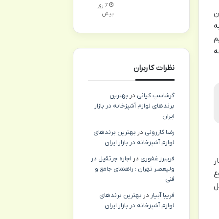
7 روز
ن
پیش
ه
م
ه
نظرات کاربران
گرشاسپ کیانی
در
بهترین
برندهای لوازم آشپزخانه در بازار
ایران
رضا کازرونی
در
بهترین برندهای
لوازم آشپزخانه در بازار ایران
فریبرز غفوری
در
اجاره جرثقیل در
ر
ولیعصر تهران : راهنمای جامع و
ع
فنی
ل
فریبا آبیار
در
بهترین برندهای
لوازم آشپزخانه در بازار ایران