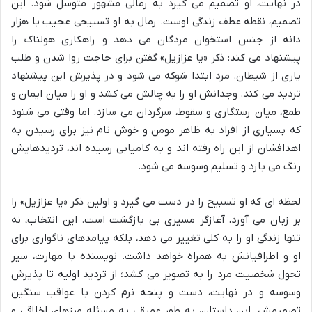
در نهایت، او تصمیم می گیرد به رمالی مشهور متوسل شود. این
تصمیم، نقطه عطف زندگی اوست. رمال به او تسبیحی عجیب با هزار
دانه از جنس استخوان مردگان می دهد و راهکاری هولناک را
پیشنهاد می کند: ذکر «یا عزازیل» گفتن برای حاجت روا شدن و طلب
یاری از شیطان. مرد ابتدا شوکه می شود و در پذیرش این پیشنهاد
تردید می کند. وجدانش او را به چالش می کشد و او را میان ایمان و
طمع، میان رستگاری و سقوط، سرگردان می سازد. اما وقتی می شنود
که بسیاری از افراد به ظاهر مومن و خوش نام نیز برای رسیدن به
اهدافشان از این راه رفته اند و به کامیابی رسیده اند، تردیدهایش
رنگ می بازد و تسلیم وسوسه می شود.
لحظه ای که او تسبیح را در دست می گیرد و اولین ذکر «یا عزازیل» را
بر زبان می آورد، آغازگر مسیری بی بازگشت است. این انتخاب، نه
تنها زندگی او را به کلی تغییر می دهد، بلکه پیامدهای ناگواری برای
او و اطرافیانش به همراه خواهد داشت. نویسنده با مهارت، سیر
تحول شخصیت مرد را به تصویر می کشد؛ از تردید اولیه تا پذیرش
وسوسه و در نهایت، دست و پنجه نرم کردن با عواقب سنگین
تصمیمش. این داستان، به طور عمیقی به مسئله مرزهای اخلاقی و