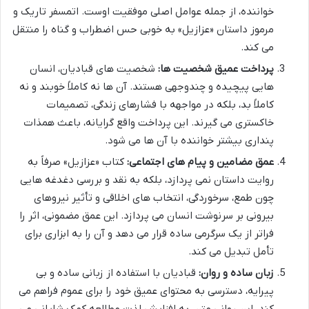
خواننده، از جمله عوامل اصلی موفقیت اوست. اتمسفر تاریک و
مرموز داستان «عزازیل» به خوبی حس اضطراب و گناه را منتقل
می کند.
پرداخت عمیق شخصیت ها:
شخصیت های قبادیان، انسان
هایی پیچیده و چندوجهی هستند. آن ها نه کاملاً خوبند و نه
کاملاً بد، بلکه در مواجهه با فشارهای زندگی، تصمیمات
خاکستری می گیرند. این پرداخت واقع گرایانه، باعث همذات
پنداری بیشتر خواننده با آن ها می شود.
عمق مضامین و پیام های اجتماعی:
کتاب «عزازیل» صرفاً به
روایت داستان نمی پردازد، بلکه به نقد و بررسی دغدغه هایی
چون طمع، سرخوردگی، انتخاب های اخلاقی و تأثیر نیروهای
بیرونی بر سرنوشت انسان می پردازد. این عمق مضمونی، اثر را
فراتر از یک سرگرمی ساده قرار می دهد و آن را به ابزاری برای
تأمل تبدیل می کند.
زبان ساده و روان:
قبادیان با استفاده از زبانی ساده و بی
پیرایه، دسترسی به محتوای عمیق خود را برای عموم فراهم می
کند. این روانی متن، به افزایش لذت مطالعه کمک شایانی می