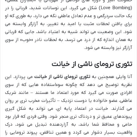
خشونت آمیز و دوره های کوتاهی از مهربانی یا «بمباران عشقی»
(Love Bombing) شکل می گیرد. این نوسانات شدید، قربانی را در
یک حالت سردرگمی و عدم تعادل عاطفی نگه می دارد، به طوری که او
برای یافتن لحظات مثبت یا امید به تغییر، به آزارگر وابسته می
شود. این وضعیت می تواند شبیه به اعتیاد باشد، جایی که قربانی
به همان اندازه که از درد می ترسد، به لحظات نادر «خوب» از سوی
آزارگر نیز وابسته می شود.
تئوری ترومای ناشی از خیانت
آنا وایلی همچنین به
تئوری ترومای ناشی از خیانت
می پردازد. این
نظریه توضیح می دهد که چگونه سوءاستفاده هایی که از سوی
افرادی صورت می گیرد که مورد اعتماد ما هستند – مانند شریک
عاطفی، عضو خانواده یا دوست نزدیک – تأثیرات مخرب تری بر روان
می گذارند. خیانت در اعتماد پایه ای، می تواند به شکل گیری
پیوندهای عمیق تر و دردناک تری منجر شود. وقتی فردی که قرار بود
حامی و محافظ شما باشد، به آزاردهنده تبدیل می شود، درک
واقعیت بسیار دشوار می گردد و همین تناقض، پیوند ترومایی را