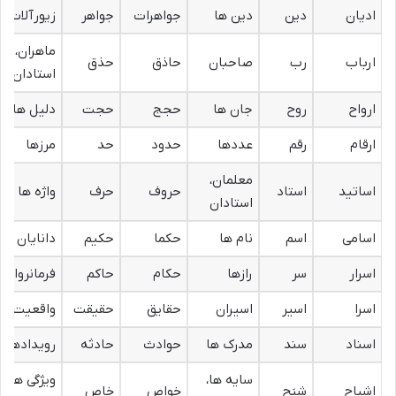
ادیان
دین
دین ها
جواهرات
جواهر
زیورآلات
ماهران،
ارباب
رب
صاحبان
حاذق
حذق
استادان
ارواح
روح
جان ها
حجج
حجت
دلیل ها
ارقام
رقم
عددها
حدود
حد
مرزها
معلمان،
اساتید
استاد
حروف
حرف
واژه ها
استادان
اسامی
اسم
نام ها
حکما
حکیم
دانایان
اسرار
سر
رازها
حکام
حاکم
فرمانروایان
اسرا
اسیر
اسیران
حقایق
حقیقت
واقعیت ها
اسناد
سند
مدرک ها
حوادث
حادثه
رویدادها
سایه ها،
ویژگی ها،
اشباح
شبَح
خواص
خاص