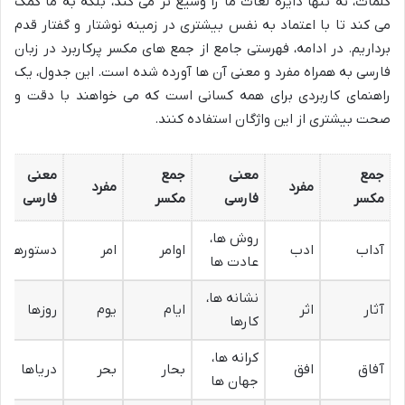
کلمات، نه تنها دایره لغات ما را وسیع تر می کند، بلکه به ما کمک
می کند تا با اعتماد به نفس بیشتری در زمینه نوشتار و گفتار قدم
برداریم. در ادامه، فهرستی جامع از جمع های مکسر پرکاربرد در زبان
فارسی به همراه مفرد و معنی آن ها آورده شده است. این جدول، یک
راهنمای کاربردی برای همه کسانی است که می خواهند با دقت و
صحت بیشتری از این واژگان استفاده کنند.
جمع
معنی
جمع
معنی
مفرد
مفرد
مکسر
فارسی
مکسر
فارسی
روش ها،
آداب
ادب
اوامر
امر
دستورها
عادت ها
نشانه ها،
آثار
اثر
ایام
یوم
روزها
کارها
کرانه ها،
آفاق
افق
بحار
بحر
دریاها
جهان ها