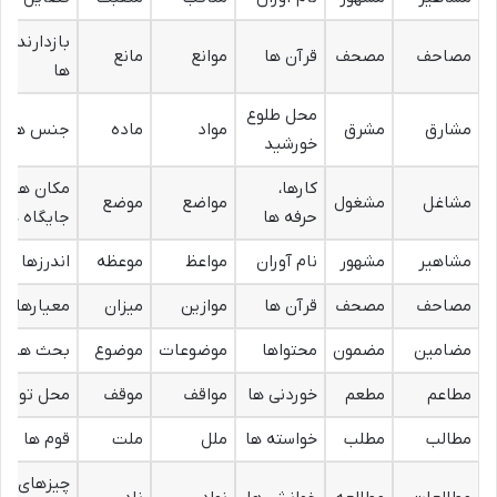
بازدارنده
مصاحف
مصحف
قرآن ها
موانع
مانع
ها
محل طلوع
مشارق
مشرق
مواد
ماده
جنس ها
خورشید
کارها،
مکان ها،
مشاغل
مشغول
مواضع
موضع
حرفه ها
جایگاه ها
مشاهیر
مشهور
نام آوران
مواعظ
موعظه
اندرزها
مصاحف
مصحف
قرآن ها
موازین
میزان
معیارها
مضامین
مضمون
محتواها
موضوعات
موضوع
بحث ها
مطاعم
مطعم
خوردنی ها
مواقف
موقف
محل توقف
مطالب
مطلب
خواسته ها
ملل
ملت
قوم ها
چیزهای