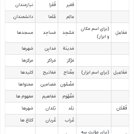
فَقیر
فُقَرا
نیازمندان
عالِم
عُلَما
دانشمندان
(برای اسم مکان
مَفَاعِل
مَسْجِد
مَساجِد
مسجدها
و ابزار)
مَدینَة
مَدایِن
شهرها
مَرْکَز
مَراکز
مرکزها
مَفَاعِیل
(برای اسم ابزار)
مِفْتاح
مَفاتیح
کلیدها
مَضْمُون
مَضامین
محتواها
مَفْهُوم
مَفاهیم
مفهوم ها
فُعْلَان
بَلَد
بُلدان
شهرها
غُراب
غُربان
کلاغ ها
(برای مؤنث سه