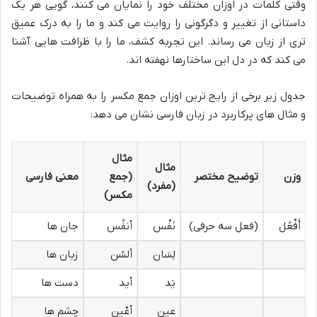
وقتی کلمات در اوزان مختلف خود را نمایان می کنند، گویی هر یک
داستانی از تغییر و دگرگونی را روایت می کند و ما را به درک عمیق
تری از زبان می رساند. این تجربه کشف، ما را با ظرافت هایی آشنا
می کند که در دل این ساختارها نهفته اند.
جدول زیر برخی از رایج ترین اوزان جمع مکسر را به همراه توضیحات
و مثال های پرکاربرد در زبان فارسی نشان می دهد:
مثال
مثال
وزن
توضیح مختصر
(جمع
معنی فارسی
(مفرد)
مکسر)
أَفْعُل
(فعل سه حرفی)
نَفْس
أنفُس
جان ها
لِسَان
ألسُن
زبان ها
یَد
أید
دست ها
عین
أعْین
چشم ها