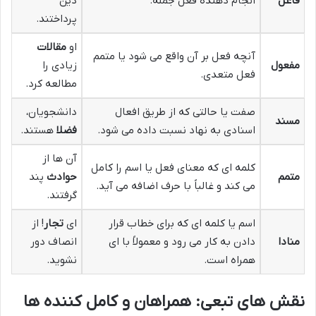
فاعل
انجام دهنده فعل جمله.
دین
پرداختند.
او
مقالات
آنچه فعل بر آن واقع می شود یا متمم
مفعول
زیادی را
فعل متعدی.
مطالعه کرد.
صفت یا حالتی که از طریق افعال
دانشجویان،
مسند
اسنادی به نهاد نسبت داده می شود.
فضلا
هستند.
آن ها از
کلمه ای که معنای فعل یا اسم را کامل
متمم
حوادث
پند
می کند و غالباً با حرف اضافه می آید.
گرفتند.
اسم یا کلمه ای که برای خطاب قرار
ای
تجار
! از
منادا
دادن به کار می رود و معمولاً با ای
انصاف دور
همراه است.
نشوید.
نقش های تبعی: همراهان و کامل کننده ها