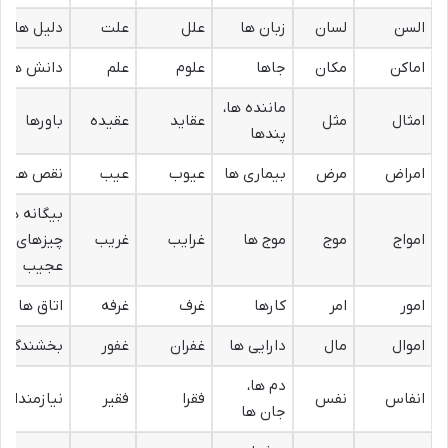
السن
لسان
زبان ها
علل
علت
دلیل ها
اماکن
مکان
جاها
علوم
علم
دانش ها
ماننده ها،
امثال
مثل
عقاید
عقیده
باورها
پندها
امراض
مرض
بیماری ها
عیوب
عیب
نقص ها
بیگانه ها،
امواج
موج
موج ها
غرایب
غریب
چیزهای
عجیب
امور
امر
کارها
غرف
غرفه
اتاق ها
اموال
مال
دارایی ها
غفران
غفور
بخشندگان
دم ها،
انفاس
نفس
فقرا
فقیر
نیازمندان
جان ها