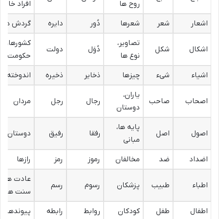
روح ها
افراد خاص
اشعار
شعر
شعرها
دُور
دایره
گردش ها
تصاویر،
کشورها،
اشکال
شکل
دُوَل
دولت
نوع ها
حکومت ها
اشیاء
شیء
چیزها
ذخایر
ذخیره
اندوخته ها
یاران،
اصحاب
صاحب
رجال
رجل
مردان
دوستان
پایه ها،
اصول
اصل
رفقا
رفیق
دوستان
مبانی
اضداد
ضد
مخالفان
رموز
رمز
رازها
عادت ها،
اطباء
طبیب
پزشکان
رسوم
رسم
سنت ها
اطفال
طفل
کودکان
روابط
رابطه
پیوندها