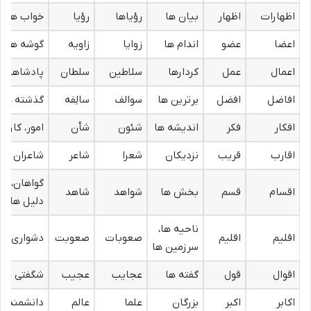
اظهارات
اظهار
بیان ها
رؤیاها
رؤیا
خواب ها
اعضا
عضو
اندام ها
زوایا
زاویه
گوشه ها
اعمال
عمل
کردارها
سلاطین
سلطان
پادشاهان
افاضل
افضل
برترین ها
سوالف
سالِفه
گذشته ها
افکار
فکر
اندیشه ها
شئون
شأن
امور، کارها
اقارب
قریب
نزدیکان
شعرا
شاعر
شاعران
گواهان،
اقسام
قسم
بخش ها
شواهد
شاهد
دلیل ها
ناحیه ها،
اقلیم
اقلیم
صعوبات
صعوبت
دشواری ها
سرزمین ها
اقوال
قول
گفته ها
عجایب
عجیب
شگفتی ها
اکابر
اکبر
بزرگان
علما
عالم
دانشمندان