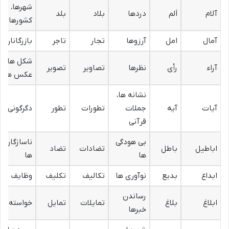
شهرها،
آلام
اَلم
دردها
بلاد
بلد
کشورها
آمال
امل
آرزوها
تجار
تاجر
بازرگانان
شکل ها،
آراء
رأی
نظرها
تصاویر
تصویر
عکس ها
نشانه ها،
آیات
آیه
جملات
تطورات
تطور
دگرگونی ها
قرآنی
بی هودگی
ناسازگاری
اباطیل
باطل
تضادات
تضاد
ها
ها
ابداع
بدیع
نوآوری ها
تکالیف
تکلیف
وظایف
رساندن
ابلاغ
بلاغ
تمایلات
تمایل
خواسته ها
خبرها