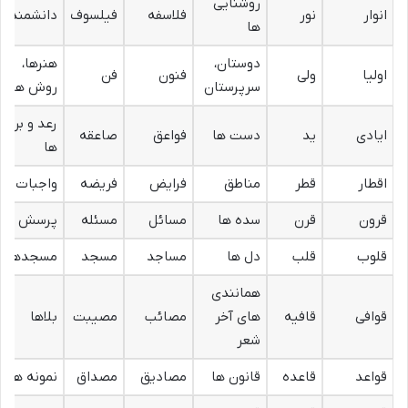
روشنایی
انوار
نور
فلاسفه
فیلسوف
دانشمندان
ها
دوستان،
هنرها،
اولیا
ولی
فنون
فن
سرپرستان
روش ها
رعد و برق
ایادی
ید
دست ها
فواعق
صاعقه
ها
اقطار
قطر
مناطق
فرایض
فریضه
واجبات
قرون
قرن
سده ها
مسائل
مسئله
پرسش ها
قلوب
قلب
دل ها
مساجد
مسجد
مسجدها
همانندی
قوافی
قافیه
های آخر
مصائب
مصیبت
بلاها
شعر
قواعد
قاعده
قانون ها
مصادیق
مصداق
نمونه ها