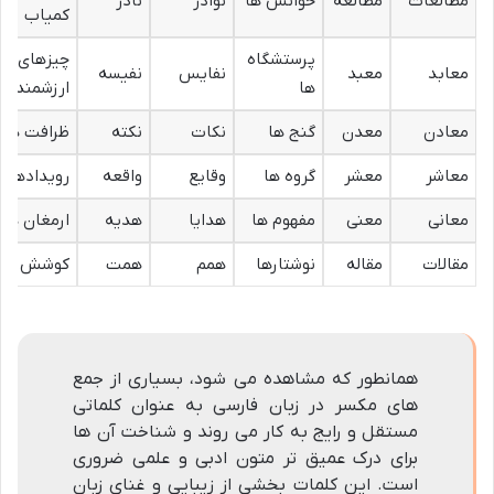
مطالعات
مطالعه
خوانش ها
نوادر
نادر
کمیاب
پرستشگاه
چیزهای
معابد
معبد
نفایس
نفیسه
ها
ارزشمند
معادن
معدن
گنج ها
نکات
نکته
ظرافت ها
معاشر
معشر
گروه ها
وقایع
واقعه
رویدادها
معانی
معنی
مفهوم ها
هدایا
هدیه
ارمغان ها
مقالات
مقاله
نوشتارها
همم
همت
کوشش ها
همانطور که مشاهده می شود، بسیاری از جمع
های مکسر در زبان فارسی به عنوان کلماتی
مستقل و رایج به کار می روند و شناخت آن ها
برای درک عمیق تر متون ادبی و علمی ضروری
است. این کلمات بخشی از زیبایی و غنای زبان