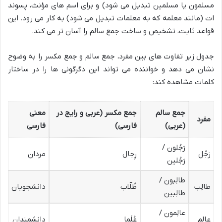
مسلمون یا مسلمین تبدیل می شود) و برای اسم های مؤنث، پسوند
ات (مانند معلمه که به معلمات تبدیل می شود) به کار می رود. این
قواعد ثابت، تشخیص و ساخت جمع سالم را آسان تر می کند.
جدول زیر تفاوت های بین مفرد، جمع سالم و جمع مکسر را به وضوح
نشان می دهد و خواننده می تواند این دگرگونی ها را در ساختار
کلمات مشاهده کند:
جمع سالم
جمع مکسر (عربی و رایج در
معنی
مفرد
(عربی)
فارسی)
فارسی
رَجُلون /
رَجُل
رِجال
مردان
رَجُلین
طالِبون /
طالِب
طُلّاب
دانشجویان
طالِبین
عالِمون /
عالِم
عُلَما
دانشمندان