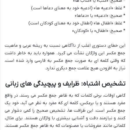
* صحیح: «کتب» یا «کتاب ها»
* غلط: «ادعیه ها» (ادعیه خود به معنای دعاها است)
* صحیح: «ادعیه» یا «دعاها»
* غلط: «اطفال ها» (اطفال خود به معنای کودکان است)
* صحیح: «اطفال» یا «کودکان»
این خطای دستوری اغلب از ناآگاهی نسبت به ریشه عربی و ماهیت
جمع مکسر این واژگان نشأت می گیرد. همواره باید به خاطر داشت
که وقتی کلمه ای به صورت جمع مکسر به فارسی وارد شده است،
نیاز به افزودن هیچ علامت جمع دیگری ندارد.
تشخیص اشتباه: ظرایف و پیچیدگی های زبانی
گاهی اوقات، برخی کلمات که به ظاهر جمع مکسر می رسند، در واقع
مفرد هستند و یا برعکس، کلمه ای که مفرد به نظر می آید، خود یک
جمع مکسر است. این ظرافت ها، تشخیص صحیح را کمی دشوار می
کنند و نیازمند دقت و آشنایی بیشتری با واژگان هستند. برای مثال،
کلماتی مانند مفروشات یا مصنوعات که به ظاهر جمع مکسر هستند،