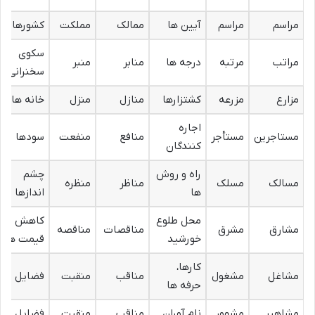
مراسم
مراسم
آیین ها
ممالک
مملکت
کشورها
سکوی
مراتب
مرتبه
درجه ها
منابر
منبر
سخنرانی
مزارع
مزرعه
کشتزارها
منازل
منزل
خانه ها
اجاره
مستاجرین
مستأجر
منافع
منفعت
سودها
کنندگان
راه و روش
چشم
مسالک
مسلک
مناظر
منظره
ها
اندازها
محل طلوع
کاهش
مشارق
مشرق
مناقصات
مناقصه
خورشید
قیمت ها
کارها،
مشاغل
مشغول
مناقب
منقبت
فضایل
حرفه ها
مشاهیر
مشهور
نام آوران
مناقب
منقبت
فضایل