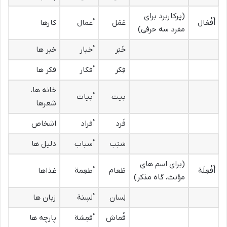
(پرکاربرد برای
أَفْعَال
عَمَل
أعمال
کارها
مفرد سه حرفی)
خَبَر
أخبار
خبر ها
فِکر
أفکار
فکر ها
خانه ها،
بیت
أبیات
شعرها
فَرد
أفراد
اشخاص
سَبَب
أسباب
دلیل ها
(برای اسم های
أَفْعِلَة
طَعام
أطعِمة
غذاها
مؤنث، گاه مذکر)
لِسان
ألسِنة
زبان ها
قُماش
أقمِشة
پارچه ها