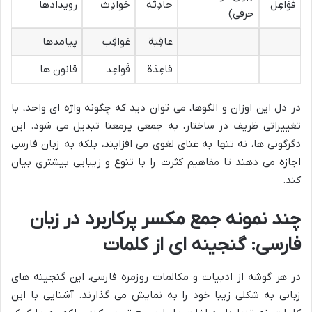
فَوَاعِل
حادِثَة
حَوادِث
رویدادها
حرفی)
عاقِبَة
عَواقِب
پیامدها
قاعِدَة
قَواعِد
قانون ها
در دل این اوزان و الگوها، می توان دید که چگونه واژه ای واحد، با
تغییراتی ظریف در ساختار، به جمعی پرمعنا تبدیل می شود. این
دگرگونی ها، نه تنها به غنای لغوی می افزایند، بلکه به زبان فارسی
اجازه می دهند تا مفاهیم کثرت را با تنوع و زیبایی بیشتری بیان
کند.
چند نمونه جمع مکسر پرکاربرد در زبان
فارسی: گنجینه ای از کلمات
در هر گوشه از ادبیات و مکالمات روزمره فارسی، این گنجینه های
زبانی به شکلی زیبا خود را به نمایش می گذارند. آشنایی با این