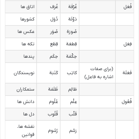
فُعَل
غُرْفَة
غُرَف
اتاق ها
دَوْلَة
دُوَل
کشورها
صُورَة
صُوَر
عکس ها
فِعَل
قِطعَة
قِطَع
تکه ها
حِکْمَة
حِکَم
پندها
(برای صفات
فَعَلَة
کاتِب
کَتَبَة
نویسندگان
اشاره به فاعل)
ظالِم
ظَلَمَة
ستمکاران
فُعُول
عِلْم
عُلُوم
دانش ها
قَلْب
قُلُوب
دل ها
نقشه ها،
رَسْم
رُسُوم
قوانین