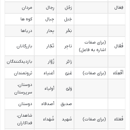
فِعَال
رَجُل
رِجال
مردان
جَبَل
جِبال
کوه ها
بَحْر
بِحار
دریاها
(برای صفات
فُعَّال
تاجِر
تُجّار
بازرگانان
اشاره به فاعل)
زائِر
زُوّار
بازدیدکنندگان
أَفْعِلَاء
(برای صفات)
غَنِیّ
أغنیاء
ثروتمندان
دوستان،
وَلِیّ
أولیاء
سرپرستان
صدیق
أصدقاء
دوستان
شاهدان،
فُعَلاء
(برای صفات)
شَهید
شُهَداء
فداکاران