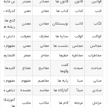
قوانین
قانون
قانون ها
مصادر
مصدر
بن مایه ها
کتب
کتاب
کتاب ها
معابر
معبر
گذرگاه ها
گنج ها،
کتّاب
کاتب
نویسندگان
معادن
معدن
ریشه ها
کواکب
کوکب
ستاره ها
معارف
معرفت
دانش ها
مجالس
مجلس
نشست ها
معانی
معنی
مفهوم ها
مخاطرات
مخاطره
خطرها
مفاخر
مفخر
افتخارها
گفت
مباحث
مبحث
مفاتیح
مفتاح
کلیدها
وگوها
مبانی
مبنا
پایه ها
مفاهیم
مفهوم
مفهوم ها
مبادی
مبدأ
آغازگاه ها
مفاسد
مفسده
تباهی ها
آموزشگاه
مراحل
مرحله
گام ها
مکاتب
مکتب
ها