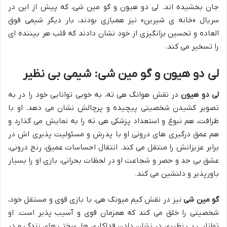
جان بخشیده اند. لی دو هیون و گو مین شی، که پیش از این در
سریال «خانه ی شیرین» نیز همبازی بودند، بار دیگر شیمی فوق
العاده و تحسین برانگیزی از خود نشان دادند که قلب هر بیننده ای
را تسخیر می کند.
لی دو هیون و گو مین شی: شیمی بی نظیر
لی دو هیون
در نقش هوانگ هی ته، به خوبی توانایی خود را در به
تصویر کشیدن شخصیتی پیچیده و پرچالش نشان می دهد. او با
ظرافت، هم نبوغ و استعداد پزشکی هی ته را به نمایش می گذارد و
هم عمق درگیری های درونی او با پدرش و مسئولیت پذیری اش در
برابر عزیزانش را منتقل می کند. انتقال احساسات عمیق، رنج درونی،
عشق بی حد و حصر و شجاعت او در لحظات بحرانی، بازی او را بسیار
باورپذیر و دلنشین می کند.
گو مین شی
نیز در نقش کیم میونگ هی، با بازی قوی و مستقل خود،
شخصیتی را خلق می کند که همزمان قوی و آسیب پذیر است. او
توانایی بی نظیری در نشان دادن فداکاری ها، سختی های زندگی و در