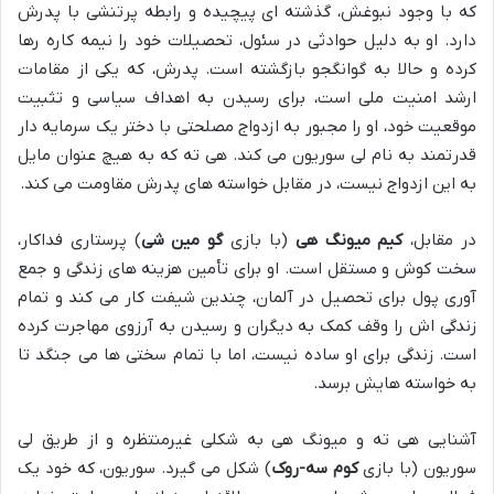
که با وجود نبوغش، گذشته ای پیچیده و رابطه پرتنشی با پدرش
دارد. او به دلیل حوادثی در سئول، تحصیلات خود را نیمه کاره رها
کرده و حالا به گوانگجو بازگشته است. پدرش، که یکی از مقامات
ارشد امنیت ملی است، برای رسیدن به اهداف سیاسی و تثبیت
موقعیت خود، او را مجبور به ازدواج مصلحتی با دختر یک سرمایه دار
قدرتمند به نام لی سوریون می کند. هی ته که به هیچ عنوان مایل
به این ازدواج نیست، در مقابل خواسته های پدرش مقاومت می کند.
در مقابل،
کیم میونگ هی
(با بازی
گو مین شی
) پرستاری فداکار،
سخت کوش و مستقل است. او برای تأمین هزینه های زندگی و جمع
آوری پول برای تحصیل در آلمان، چندین شیفت کار می کند و تمام
زندگی اش را وقف کمک به دیگران و رسیدن به آرزوی مهاجرت کرده
است. زندگی برای او ساده نیست، اما با تمام سختی ها می جنگد تا
به خواسته هایش برسد.
آشنایی هی ته و میونگ هی به شکلی غیرمنتظره و از طریق لی
سوریون (با بازی
کوم سه-روک
) شکل می گیرد. سوریون، که خود یک