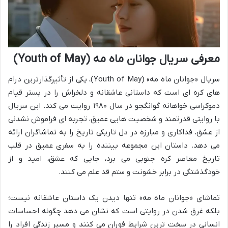
معرفی سریال جوانان ماه مه (Youth of May)
سریال «جوانان ماه مه» (Youth of May)، یکی از تأثیرگذارترین درام
های کره ای است که داستانی عاشقانه و دلخراش را در بستر قیام
دموکراسی خواهانه گوانگجو در سال ۱۹۸۰ روایت می کند. این سریال
با روایتی قدرتمند و شخصیت هایی عمیق، تجربه ای فراموش نشدنی
از عشق، فداکاری و مبارزه در دل تاریکی تاریخ را به تماشاگران ارائه
می دهد. داستان این مجموعه بیننده را به سفری عمیق در قلب
تاریخ معاصر کره جنوبی می برد، جایی که عشق، امید و از
خودگذشتگی در برابر خشونت و ستم قد علم می کنند.
تماشای «جوانان ماه مه» تنها دیدن یک داستان عاشقانه نیست؛
بلکه غرق شدن در روایتی است که نشان می دهد چگونه احساسات
انسانی در سخت ترین شرایط فوران می کنند و مسیر زندگی افراد را