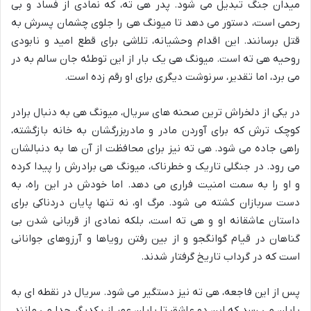
میدان جنگ تبدیل می شود. پدر هی ته، که نمادی از فساد و بی
رحمی است، دستور می دهد تا میونگ هی را جلوی چشمان پسرش به
قتل برسانند. این اقدام وحشیانه، تلاشی برای قطع امید و نابودی
روحیه هی ته است. میونگ هی یک بار از این توطئه جان سالم به در
می برد، اما تقدیر، سرنوشت دیگری برای او رقم زده است.
در یکی از دلخراش ترین صحنه های سریال، میونگ هی به دنبال برادر
کوچک ترش که برای آوردن مادر و مادربزرگشان به خانه بازگشته،
راهی جاده می شود. هی ته نیز برای محافظت از آن ها به دنبالشان
می رود. در جنگلی تاریک و خطرناک، میونگ هی برادرش را پیدا کرده
و او را به سمت امنیت فراری می دهد. اما خودش در این راه، به
دست سربازان کشته می شود. مرگ او، نه تنها پایان دردناکی برای
داستان عاشقانه او و هی ته است، بلکه نمادی از قربانی شدن بی
گناهان در قیام گوانگجو و از بین رفتن رویاها و آرزوهای جوانانی
است که در گرداب تاریخ گرفتار شدند.
پس از این فاجعه، هی ته نیز دستگیر می شود. سریال در نقطه ای به
پایان می رسد که این دو عاشق تا پایان عمر از یکدیگر جدا می مانند.