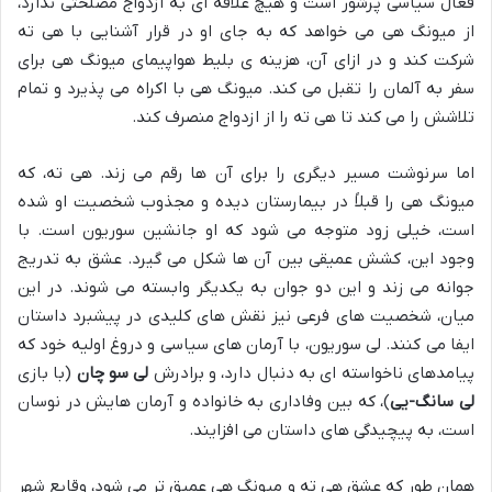
فعال سیاسی پرشور است و هیچ علاقه ای به ازدواج مصلحتی ندارد،
از میونگ هی می خواهد که به جای او در قرار آشنایی با هی ته
شرکت کند و در ازای آن، هزینه ی بلیط هواپیمای میونگ هی برای
سفر به آلمان را تقبل می کند. میونگ هی با اکراه می پذیرد و تمام
تلاشش را می کند تا هی ته را از ازدواج منصرف کند.
اما سرنوشت مسیر دیگری را برای آن ها رقم می زند. هی ته، که
میونگ هی را قبلاً در بیمارستان دیده و مجذوب شخصیت او شده
است، خیلی زود متوجه می شود که او جانشین سوریون است. با
وجود این، کشش عمیقی بین آن ها شکل می گیرد. عشق به تدریج
جوانه می زند و این دو جوان به یکدیگر وابسته می شوند. در این
میان، شخصیت های فرعی نیز نقش های کلیدی در پیشبرد داستان
ایفا می کنند. لی سوریون، با آرمان های سیاسی و دروغ اولیه خود که
پیامدهای ناخواسته ای به دنبال دارد، و برادرش
لی سو چان
(با بازی
لی سانگ-یی
)، که بین وفاداری به خانواده و آرمان هایش در نوسان
است، به پیچیدگی های داستان می افزایند.
همان طور که عشق هی ته و میونگ هی عمیق تر می شود، وقایع شهر