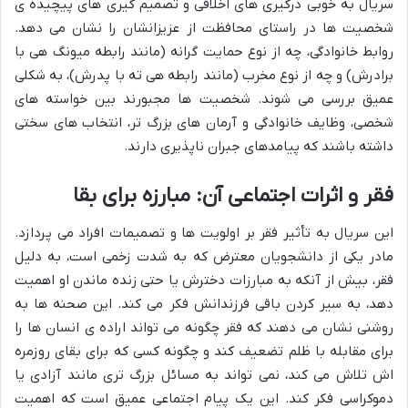
سریال به خوبی درگیری های اخلاقی و تصمیم گیری های پیچیده ی
شخصیت ها در راستای محافظت از عزیزانشان را نشان می دهد.
روابط خانوادگی، چه از نوع حمایت گرانه (مانند رابطه میونگ هی با
برادرش) و چه از نوع مخرب (مانند رابطه هی ته با پدرش)، به شکلی
عمیق بررسی می شوند. شخصیت ها مجبورند بین خواسته های
شخصی، وظایف خانوادگی و آرمان های بزرگ تر، انتخاب های سختی
داشته باشند که پیامدهای جبران ناپذیری دارند.
فقر و اثرات اجتماعی آن: مبارزه برای بقا
این سریال به تأثیر فقر بر اولویت ها و تصمیمات افراد می پردازد.
مادر یکی از دانشجویان معترض که به شدت زخمی است، به دلیل
فقر، بیش از آنکه به مبارزات دخترش یا حتی زنده ماندن او اهمیت
دهد، به سیر کردن باقی فرزندانش فکر می کند. این صحنه ها به
روشنی نشان می دهند که فقر چگونه می تواند اراده ی انسان ها را
برای مقابله با ظلم تضعیف کند و چگونه کسی که برای بقای روزمره
اش تلاش می کند، نمی تواند به مسائل بزرگ تری مانند آزادی یا
دموکراسی فکر کند. این یک پیام اجتماعی عمیق است که اهمیت