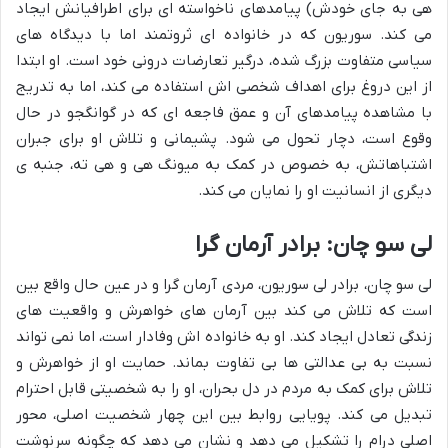
هی به جای خودش) پیامدهای ناخواسته ای برای اطرافیانش ایجاد
می کند. سوریون که در خانواده ای ثروتمند اما با دیدگاه های
سیاسی متفاوت بزرگ شده، درگیر تعارضات درونی خود است. او ابتدا
از این دروغ برای اهداف شخصی اش استفاده می کند، اما به تدریج
با مشاهده پیامدهای آن و عمق فاجعه ای که در گوانگجو در حال
وقوع است، دچار تحول می شود. پشیمانی و تلاش او برای جبران
اشتباهاتش، به خصوص در کمک به میونگ هی و هی ته، جنبه ی
دیگری از انسانیت او را نمایان می کند.
لی سو چان: برادر آرمان گرا
لی سو چان، برادر لی سوریون، مردی آرمان گرا و در عین حال واقع بین
است که تلاش می کند بین آرمان های خواهرش و واقعیت های
زندگی تعادل ایجاد کند. او به خانواده اش وفادار است، اما نمی تواند
نسبت به بی عدالتی ها بی تفاوت بماند. حمایت او از خواهرش و
تلاش برای کمک به مردم در دل بحران، او را به شخصیتی قابل احترام
تبدیل می کند. پویایی روابط بین این چهار شخصیت اصلی، محور
اصلی درام را تشکیل می دهد و نشان می دهد که چگونه سرنوشت