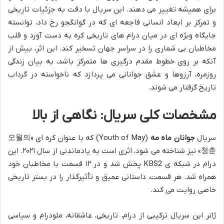
برای همیشه تغییر می دهند. این سریال با دقت به جزئیات تاریخی
و تمرکز بر ابعاد انسانی فاجعه ای که در گوانگجو رخ داد، توانسته
جایگاه ویژه ای در میان درام های تاریخی کره به دست آورد و قلب
مخاطبان بی شماری را در سراسر جهان تسخیر کند. این اثر، بیش از
آنکه بر روی خطوط مقدم درگیری ها متمرکز باشد، به بیان زندگی
روزمره، آرزوها و عشق جوانانی می پردازد که ناخواسته در گرداب
تاریخ گرفتار می شوند.
مشخصات کلی سریال: نگاهی از بالا
سریال
جوانان ماه مه
(Youth of May) که با عنوان کره ای «오월의
청춘» نیز شناخته می شود، اثری است به یادماندنی از سال ۲۰۲۱. این
درام در شبکه ی KBS2 پخش شد و در ۱۲ قسمت با مخاطبان خود
همراه شد. هر قسمت، داستانی عمیق و تأثیرگذار را در بستر تاریخی
خاصی روایت می کند.
ژانر این سریال ترکیبی از درام، تاریخی، عاشقانه، ملودرام و سیاسی