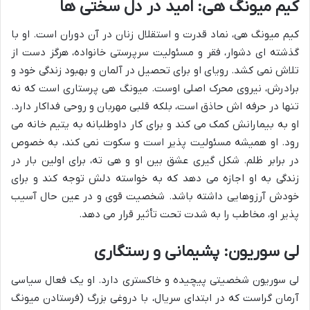
کیم میونگ هی: امید در دل سختی ها
کیم میونگ هی، نماد قدرت و استقلال زنان در آن دوران است. او با
گذشته ای دشوار، فقر و مسئولیت سرپرستی خانواده، هرگز دست از
تلاش نمی کشد. رویای او برای تحصیل در آلمان و بهبود زندگی خود و
برادرش، نیروی محرک اصلی اوست. میونگ هی پرستاری است که نه
تنها در حرفه اش حاذق است، بلکه قلبی مهربان و روحی فداکار دارد.
او به بیمارانش کمک می کند و برای کار داوطلبانه به یتیم خانه می
رود. او همیشه مسئولیت پذیر است و سکوت نمی کند، به خصوص
در برابر ظلم. شکل گیری عشق بین او و هی ته، برای اولین بار در
زندگی به او اجازه می دهد که به خواسته دلش توجه کند و برای
خودش آرزوهایی داشته باشد. شخصیت قوی و در عین حال آسیب
پذیر او، مخاطب را به شدت تحت تأثیر قرار می دهد.
لی سوریون: پشیمانی و رستگاری
لی سوریون شخصیتی پیچیده و خاکستری دارد. او یک فعال سیاسی
آرمان گراست که در ابتدای سریال، با دروغی بزرگ (فرستادن میونگ