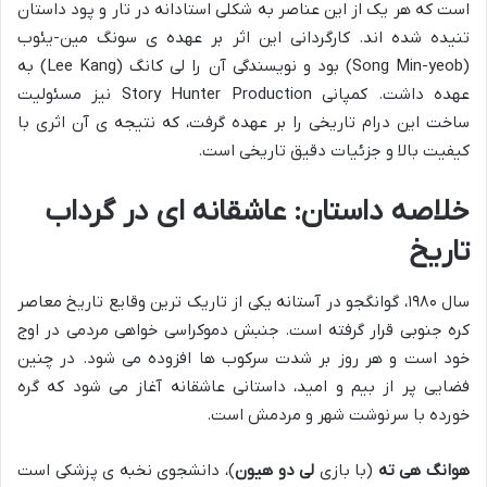
است که هر یک از این عناصر به شکلی استادانه در تار و پود داستان
تنیده شده اند. کارگردانی این اثر بر عهده ی سونگ مین-یئوب
(Song Min-yeob) بود و نویسندگی آن را لی کانگ (Lee Kang) به
عهده داشت. کمپانی Story Hunter Production نیز مسئولیت
ساخت این درام تاریخی را بر عهده گرفت، که نتیجه ی آن اثری با
کیفیت بالا و جزئیات دقیق تاریخی است.
خلاصه داستان: عاشقانه ای در گرداب
تاریخ
سال ۱۹۸۰، گوانگجو در آستانه یکی از تاریک ترین وقایع تاریخ معاصر
کره جنوبی قرار گرفته است. جنبش دموکراسی خواهی مردمی در اوج
خود است و هر روز بر شدت سرکوب ها افزوده می شود. در چنین
فضایی پر از بیم و امید، داستانی عاشقانه آغاز می شود که گره
خورده با سرنوشت شهر و مردمش است.
هوانگ هی ته
(با بازی
لی دو هیون
)، دانشجوی نخبه ی پزشکی است