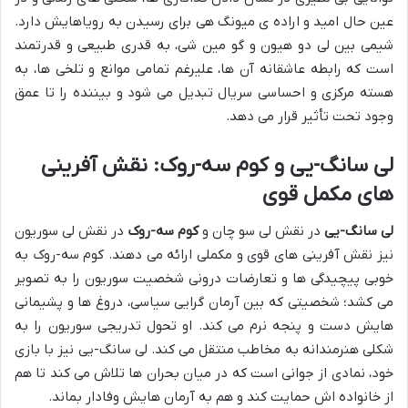
عین حال امید و اراده ی میونگ هی برای رسیدن به رویاهایش دارد.
شیمی بین لی دو هیون و گو مین شی، به قدری طبیعی و قدرتمند
است که رابطه عاشقانه آن ها، علیرغم تمامی موانع و تلخی ها، به
هسته مرکزی و احساسی سریال تبدیل می شود و بیننده را تا عمق
وجود تحت تأثیر قرار می دهد.
لی سانگ-یی و کوم سه-روک: نقش آفرینی
های مکمل قوی
لی سانگ-یی
در نقش لی سو چان و
کوم سه-روک
در نقش لی سوریون
نیز نقش آفرینی های قوی و مکملی ارائه می دهند. کوم سه-روک به
خوبی پیچیدگی ها و تعارضات درونی شخصیت سوریون را به تصویر
می کشد؛ شخصیتی که بین آرمان گرایی سیاسی، دروغ ها و پشیمانی
هایش دست و پنجه نرم می کند. او تحول تدریجی سوریون را به
شکلی هنرمندانه به مخاطب منتقل می کند. لی سانگ-یی نیز با بازی
خود، نمادی از جوانی است که در میان بحران ها تلاش می کند تا هم
از خانواده اش حمایت کند و هم به آرمان هایش وفادار بماند.