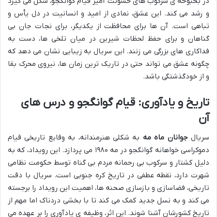
در بحبوحه ی سرکوب های خشونت آمیز قیام گوانگجو، شکل می گیرد
و رشد می کند. این عشق، نمادی از امید و انسانیت در دل یأس و
تباهی است. آن ها برای محافظت از یکدیگر، برای نجات جان بی
گناهان و برای حفظ لحظات شیرین در میان تلخی ها، دست به
فداکاری های بزرگی می زنند. این سریال به زیبایی نشان می دهد که
چگونه عشق می تواند حتی در تاریک ترین زمان ها، نیروی محرک بقا
و از خودگذشتگی باشد.
تاریخ و یادآوری: قیام گوانگجو و درس های
آن
سریال
جوانان ماه مه
به شکلی هنرمندانه، به وقایع تاریخی قیام
دموکراسی خواهانه گوانگجو در مه ۱۹۸۰ می پردازد. این رویداد، که به
دلیل کشتار و سرکوب بی رحمانه مردم بی گناه توسط حکومت نظامی
شهرت دارد، نقطه عطفی در تاریخ کره جنوبی است. سریال با دقت
تاریخی، فضاسازی و بازسازی صحنه ها، اهمیت این رویداد را برجسته
می کند و به نسل جدید کمک می کند تا با بخشی دردناک اما مهم از
تاریخ کشورشان آشنا شوند. این اثر، وظیفه ی یادآوری را بر عهده می