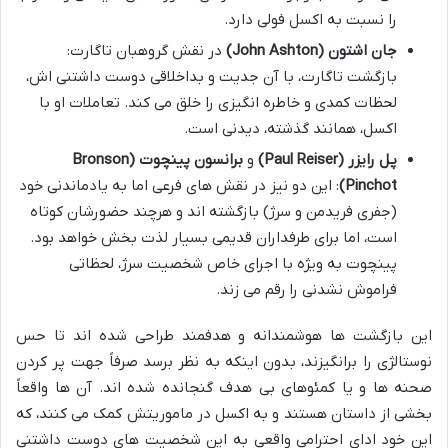
را نسبت به اکسل فولی دارد.
جان اشتون (John Ashton)
در نقش گروهبان تاگارت:
بازگشت تاگارت، با آن جدیت و بداخلاقی دوست داشتنی اش،
لحظات کمدی و خاطره انگیزی را خلق می کند. تعاملات او با
اکسل، همانند گذشته، دیدنی است.
پل رایزر (Paul Reiser)
و
برانسون پینچوت (Bronson
Pinchot)
: این دو نیز در نقش های فرعی اما به یادماندنی خود
(جفری فریدمن و سرژ) بازگشته اند و هرچند حضورشان کوتاه
است، اما برای طرفداران قدیمی بسیار لذت بخش خواهد بود.
پینچوت به ویژه با اجرای خاص شخصیت سرژ، لحظاتی
فراموش نشدنی را رقم می زند.
این بازگشت ها هوشمندانه و هدفمند طراحی شده اند تا حس
نوستالژی را برانگیزند، بدون اینکه به نظر برسد صرفاً جهت پر کردن
صحنه ها و یا کمئوهای بی هدف گنجانده شده اند. آن ها واقعاً
بخشی از داستان هستند و به اکسل در ماموریتش کمک می کنند، که
این خود ادای احترامی واقعی به این شخصیت های دوست داشتنی