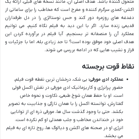
متحول کننده باشد. هدف اصلی آن، مانند نسخه های قبلی، ارائه یک
اکشن-کمدی سرگرم کننده و مفرح است که مخاطب را برای ساعاتی از
دغدغه های روزمره دور کند و حس نوستالژی را در دل طرفداران
قدیمی زنده سازد. اگر با این دید به فیلم نگاه کنیم، می توانیم
عملکرد آن را منصفانه تر بسنجیم. آیا فیلم در برآورده کردن این
هدف اصلی خود موفق بوده است؟ تا حد زیادی بله، اما با جزئیات و
فراز و نشیب هایی که در ادامه بررسی می شوند.
نقاط قوت برجسته
عملکرد ادی مورفی:
بی شک، درخشان ترین نقطه قوت فیلم،
حضور پرانرژی و کاریزماتیک ادی مورفی در نقش اکسل فولی
است. او با حفظ همان شوخ طبعی، ذکاوت و نحوه خاص
گفتارش، توانسته اکسل را با همان تازگی و جذابیت به تصویر
بکشد. حتی با وجود گذشت سال ها، مورفی ذره ای از توانایی
خود در خنداندن مخاطب و جلب همدلی او کم نکرده است.
انرژی او در صحنه های اکشن و دیالوگ ها، روح تازه ای به فیلم
می بخشد.