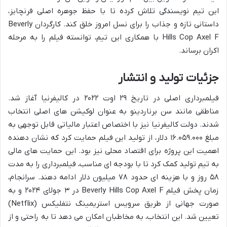
این تیم نویسندگی تلاش کرده تا با حفظ جوهره اصلی فرنچایز،
داستانی تازه و جذاب را برای نسل امروز خلق کند. کارگردان Beverly
Hills Cop Axel F با همکاری این تیم، توانسته فیلم را به مرحله
اکران برساند.
جزئیات تولید و انتشار
فیلمبرداری اصلی در تاریخ ۲۹ اوت ۲۰۲۲ در کالیفرنیا آغاز شد.
مناطقی مانند سن برناردینو به عنوان لوکیشن های اصلی انتخاب
شدند. دولت کالیفرنیا نیز با اختصاص اعتبار مالیاتی قابل توجهی به
مبلغ ۱۶.۰۵۹.۰۰۰ دلار، از تولید این فیلم حمایت کرد که نشان دهنده
اهمیت این پروژه برای اقتصاد محلی نیز بود. این حمایت های مالی
به تیم تولید کمک کرد تا با بودجه ای مناسب، فیلمبرداری را به مدت
۵۸ روز و با هزینه ای حدود ۷۸ میلیون دلار ادامه دهند. سرانجام،
زمان پخش فیلم Beverly Hills Cop Axel F در ۳ جولای ۲۰۲۴ و به
صورت جهانی از طریق سرویس استریمینگ نتفلیکس (Netflix)
تعیین شد. این انتخاب، به مخاطبان امکان می دهد تا به راحتی و از