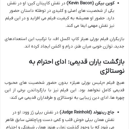
کوین بیکن (Kevin Bacon)
در نقش کاپیتان کین: او در نقش
یکی از شخصیت های اصلی و کلیدی در توطئه داستان حضور
دارد. حضور او همیشه به کیفیت فیلم می افزاید و در این فیلم
نیز نقش مهمی ایفا می کند.
بازیگران فیلم بورلی هیلز کاپ اکسل اف، با ترکیب این استعدادهای
جدید، توازن خوبی میان طنز، درام و اکشن ایجاد کرده اند.
بازگشت یاران قدیمی: ادای احترام به
نوستالژی
هیچ فیلم «پلیس بورلی هیلز» بدون حضور شخصیت های محبوب
قدیمی کامل نخواهد بود. این فیلم نیز با بازگرداندن برخی از این
چهره ها، ادای دین زیبایی به نوستالژی و طرفداران قدیمی می کند:
جاج رینهولد (Judge Reinhold)
در نقش بیلی رُز وود: او در
نقش همان بیلی خوش قلب و کمی دست وپاچلفتی سابق ظاهر
می شود که با وجود گذشت زمان، هنوز همان شیفتگی و احترام