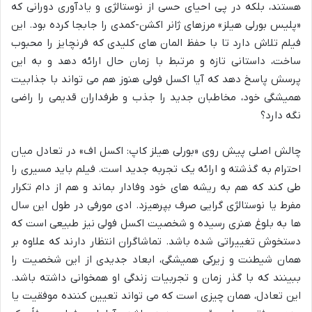
هستند، بلکه در پی احیای حسی از نوستالژی و یادآوری دورانی که
«پلیس بورلی هیلز» مرزهای ژانر اکشن-کمدی را جابجا کرده بود. این
فیلم تلاش دارد تا با حفظ المان های کلیدی که فرنچایز را محبوب
ساخت، داستانی تازه و مرتبط با زمان حال ارائه دهد و به این
پرسش پاسخ دهد که آیا اکسل فولی هنوز هم می تواند با جذابیت
همیشگی خود، مخاطبان جدید را جذب و طرفداران قدیمی را راضی
نگه دارد؟
چالش اصلی پیش روی «بورلی هیلز کاپ: اکسل اف» در تعادل میان
احترام به گذشته و ارائه یک تجربه جدید است. فیلم باید مسیری را
طی کند که هم به ریشه های خود وفادار بماند و هم از دام تکرار
مفرط یا نوستالژی گرایی صرف بپرهیزد. ادی مورفی در طول این سال
ها به بلوغ هنری رسیده و شخصیت اکسل فولی نیز طبیعی است که
دستخوش تغییراتی شده باشد. تماشاگران انتظار دارند که علاوه بر
همان شیطنت و زیرکی همیشگی، ابعاد جدیدی از این شخصیت را
ببینند که با گذر زمان و تجربیات زندگی او همخوانی داشته باشد.
این تعادل، همان چیزی است که می تواند تعیین کننده موفقیت یا