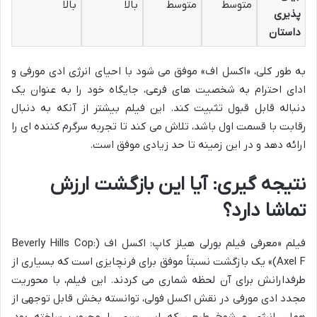
متوسط
متوسط
بالا
بالا
پذیری
داستان
به طور کلی، «اکسل اف» موفق می شود با احیای انرژی ادی مورفی و
ادای احترام به شخصیت های فرعی، جایگاه خود را به عنوان یک
دنباله قابل قبول تثبیت کند. این فیلم بیشتر از آنکه به دنبال
رقابت با قسمت اول باشد، تلاش می کند تا تجربه سرگرم کننده ای را
ارائه دهد و در این زمینه تا حد زیادی موفق است.
نتیجه گیری: آیا این بازگشت ارزش
تماشا دارد؟
فیلم «معرفی فیلم بورلی هیلز کاپ: اکسل اف (Beverly Hills Cop:
Axel F)» یک بازگشت نسبتاً موفق برای فرنچایزی است که بسیاری از
طرفدارانش برای آن لحظه شماری می کردند. این فیلم، با محوریت
مجدد ادی مورفی در نقش اکسل فولی، توانسته بخش قابل توجهی از
همان انرژی و شوخ طبعی که این سری را محبوب ساخته بود،