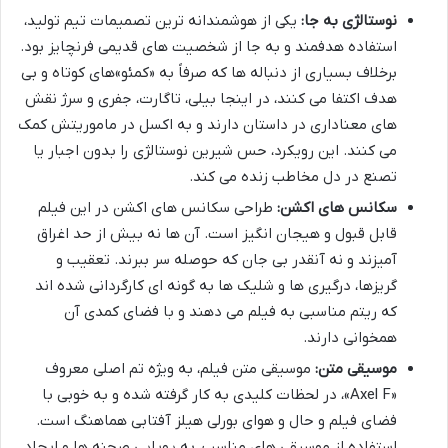
نوستالژی به جا:
یکی از هوشمندانه ترین تصمیمات تیم تولید،
استفاده هدفمند و به جا از شخصیت های قدیمی فرنچایز بود.
برخلاف بسیاری از دنباله ها که صرفاً به «کمئو»های کوتاه و بی
هدف اکتفا می کنند، در اینجا بیلی، تاگارت، جفری و سرژ نقش
های معناداری در داستان دارند و به اکسل در ماموریتش کمک
می کنند. این رویکرد، حس شیرین نوستالژی را بدون اجبار یا
تصنع در دل مخاطب زنده می کند.
سکانس های اکشن:
طراحی سکانس های اکشن در این فیلم
قابل قبول و هیجان انگیز است. آن ها نه بیش از حد اغراق
آمیزند و نه آنقدر بی جان که حوصله سر ببرند. تعقیب و
گریزها، درگیری ها و شلیک ها به گونه ای کارگردانی شده اند
که ریتم مناسبی به فیلم می دهند و با فضای کمدی آن
همخوانی دارند.
موسیقی متن:
موسیقی متن فیلم، به ویژه تم اصلی معروف
«Axel F»، در لحظات کلیدی به کار گرفته شده و به خوبی با
فضای فیلم و حال و هوای بورلی هیلز آفتابی هماهنگ است.
استفاده از موسیقی های مناسب، به پویایی صحنه ها و ایجاد