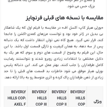
و کمدی در نظر گرفته شود، اما در اینجا، فقدان یک غافلگیری
بزرگ حس می شود.
مقایسه با نسخه های قبلی فرنچایز
«بورلی هیلز کاپ: اکسل اف» در مقایسه با فیلم اول که یک شاهکار
بی بدیل در ژانر خود بود و توانست مرزهای کمدی-اکشن را جابجا
کند، قرار نمی گیرد. هیچ گاه نمی توان انتظار داشت که یک دنباله
پس از سه دهه، به همان کیفیت و تازگی قسمت اول باشد. با این
حال، این فیلم به وضوح از قسمت های دوم و سوم، که هر یک به
دلایل مختلفی با انتقادات زیادی روبرو شدند و نتوانستند رضایت
کامل طرفداران را جلب کنند، بهتر عمل می کند. این دنباله پلیس
بورلی هیلز موفق می شود خاطرات بد قسمت های قبلی را تا حد
زیادی از ذهن طرفداران پاک کرده و اثری متوسط رو به بالا ارائه دهد.
BEVERLY
BEVERLY
BEVERLY
BEVERLY
HILLS COP:
HILLS
HILLS
HILLS
ویژگی
AXEL F
COP III
COP II
COP