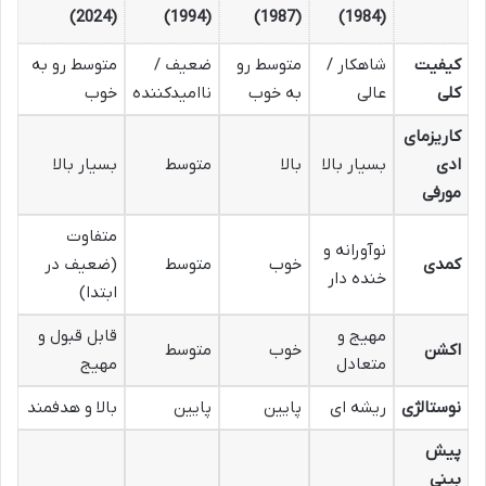
(2024)
(1994)
(1987)
(1984)
کیفیت
شاهکار /
متوسط رو
ضعیف /
متوسط رو به
کلی
عالی
به خوب
ناامیدکننده
خوب
کاریزمای
ادی
بسیار بالا
بالا
متوسط
بسیار بالا
مورفی
متفاوت
نوآورانه و
کمدی
خوب
متوسط
(ضعیف در
خنده دار
ابتدا)
مهیج و
قابل قبول و
اکشن
خوب
متوسط
متعادل
مهیج
نوستالژی
ریشه ای
پایین
پایین
بالا و هدفمند
پیش
بینی