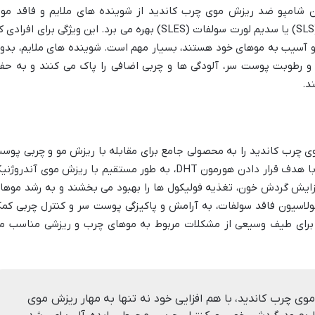
ون شامپو ضد ریزش موی چرب کاندید از شوینده های ملایم و فاقد موا
شیمیایی خشن مانند سدیم لوریل سولفات (SLS) یا سدیم لورت سولفات (SLES) بهره می برد. این ویژگی برای افراد
 آسیب به موهای خود هستند، بسیار مهم است. شوینده های ملایم، بدو
و رطوبت پوست سر، آلودگی ها و چربی اضافی را پاک می کنند و به حف
د.
ی چرب کاندید را به محصولی جامع برای مقابله با ریزش مو و چربی پوس
سر تبدیل کرده است. کافئین و نخل اره ای با هدف قرار دادن هورمون DHT، به طور مستقیم با ریزش موی آندرو
افزایش گردش خون، تغذیه فولیکول ها را بهبود می بخشند و به رشد موها
مولاسیون فاقد سولفات، به آرامش و پاکیزگی پوست سر و کنترل چربی کم
ا برای طیف وسیعی از مشکلات مربوط به موهای چرب و ریزشی مناسب م
ی چرب کاندید، با هم افزایی خود نه تنها به مهار ریزش موی