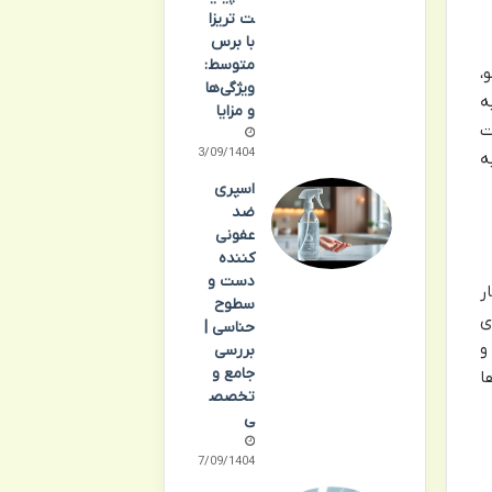
ت تریزا
با برس
متوسط:
،
ویژگی‌ها
ه
و مزایا
ت
23/09/1404
ه
اسپری
ضد
عفونی
کننده
دست و
ر
سطوح
ی
حناسی |
و
بررسی
جامع و
ا
تخصص
ی
17/09/1404