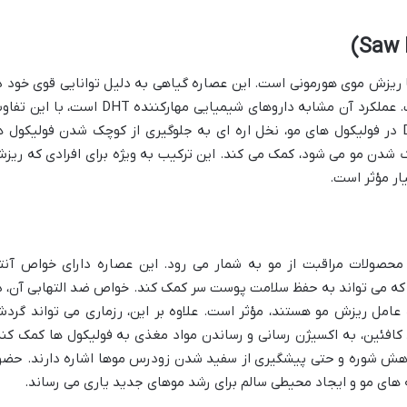
با ریزش موی هورمونی است. این عصاره گیاهی به دلیل توانایی قوی خود د
مهار آنزیم 5-آلفا-ردوکتاز، شهرت یافته است. عملکرد آن مشابه داروهای شیمیایی مهارکننده DHT است، با 
که منشأ طبیعی دارد. با کاهش سطح DHT در فولیکول های مو، نخل اره ای به جلوگیری از کوچک شدن فولیکول 
ک شدن مو می شود، کمک می کند. این ترکیب به ویژه برای افرادی که ریز
ار مؤثر است.
 محصولات مراقبت از مو به شمار می رود. این عصاره دارای خواص آنت
ت که می تواند به حفظ سلامت پوست سر کمک کند. خواص ضد التهابی آن، د
امل ریزش مو هستند، مؤثر است. علاوه بر این، رزماری می تواند گرد
کافئین، به اکسیژن رسانی و رساندن مواد مغذی به فولیکول ها کمک کند
کاهش شوره و حتی پیشگیری از سفید شدن زودرس موها اشاره دارند. حضو
 های مو و ایجاد محیطی سالم برای رشد موهای جدید یاری می رساند.