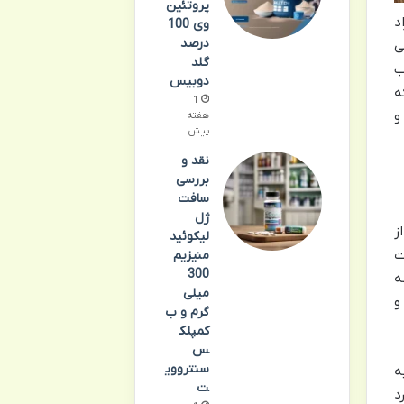
پروتئین
د
وی 100
درصد
ی
گلد
ب
دوبیس
ه
1
و
هفته
پیش
نقد و
بررسی
سافت
ژل
ز
لیکوئید
ت
منیزیم
300
ه
میلی
و
گرم و ب
کمپلک
س
سنترووی
ه
ت
د