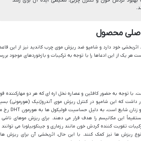
 بهبود گردش خون و کنترل چربی، محیطی ایده آل برای رشد
د.
 اصلی محصول
 اثربخشی خود دارد و شامپو ضد ریزش موی چرب کاندید نیز از این قاعد
ست هر یک از این ادعاها را با توجه به ترکیبات و بازخوردهای موجود بررس
 با توجه به حضور کافئین و عصاره نخل اره ای که هر دو مهارکننده قو
ن انتظار داشت که این شامپو در کنترل ریزش موی آندروژنیک (هورمونی) بسیا
مؤثر باشد. این نوع ریزش مو که در مردان و زنان شایع است، به دلیل حساسیت فولیکو
تقیماً این مکانیسم را هدف قرار می دهند. برای ریزش موهای ناشی ا
یبات تقویت کننده گردش خون مانند رزماری و جینکوبیلوبا می توانند ب
وع ریزش ها نیز کمک کنند. با این حال، اثربخشی آن برای ریزش ها