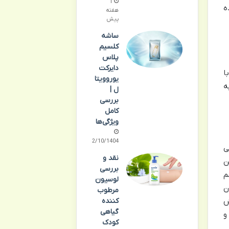
1
ه
هفته
پیش
ساشه
کلسیم
پلاس
دایرکت
ا
یوروویتا
ه
ل |
بررسی
کامل
ویژگی‌ها
02/10/1404
ی
نقد و
ن
بررسی
م
لوسیون
ون
مرطوب
ن است. با کاهش DHT، ریزش
کننده
گیاهی
و
کودک