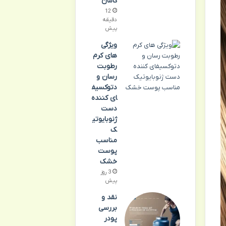
کامان
12
دقیقه
پیش
ویژگی
های کرم
رطوبت
رسان و
دتوکسیف
ای کننده
دست
ژنوبایوتی
ک
مناسب
پوست
خشک
3 روز
پیش
نقد و
بررسی
پودر