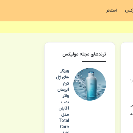
رکس
استخر
ترندهای مجله مولیکس
ویژگی
های ژل
کرم
آبرسان
واتر
بمب
.
آقایان
د
مدل
Total
Care