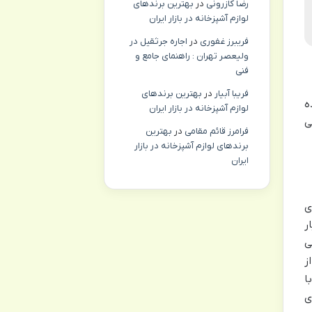
رضا کازرونی
در
بهترین برندهای
لوازم آشپزخانه در بازار ایران
فریبرز غفوری
در
اجاره جرثقیل در
ولیعصر تهران : راهنمای جامع و
فنی
فریبا آبیار
در
بهترین برندهای
ه
لوازم آشپزخانه در بازار ایران
ی
فرامرز قائم مقامی
در
بهترین
برندهای لوازم آشپزخانه در بازار
ایران
ی
ر
ل ها به هورمون DHT رخ می
ز
ا
ی