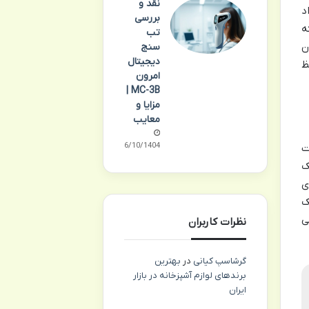
نقد و
د
بررسی
ی که
تب
ن
سنج
دیجیتال
ظ
امرون
MC-3B |
مزایا و
معایب
06/10/1404
ت
ژنیک
ی
ک
ی
نظرات کاربران
گرشاسپ کیانی
در
بهترین
برندهای لوازم آشپزخانه در بازار
ایران