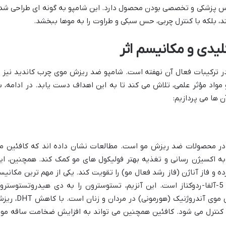
حس پزشکی و تخصصی بودن محصول دارد. این شامپو به گونه ای طراحی شد
 بلکه با کنترل چربی، حس سبکی و طراوت را به موها ببخشد.
یدی و مکانیسم اثر
 ترکیبات فعال آن نهفته است. شامپو ضد ریزش موی چرب کاندید نیز ب
مواد مؤثر علمی، تلاش می کند تا به این اهداف دست یابد. در ادامه، ب
ن ها می پردازیم:
ت در محصولات ضد ریزش مو است. مطالعات نشان داده اند که کافئین م
ه اکسیژن رسانی و تغذیه بهتر فولیکول های مو کمک کند. همچنین، ای
ده و فاز آناژن (فاز رشد فعال مو) را تقویت کند. یکی از مهم ترین مکانیس
های اثر کافئین، توانایی آن در مهار آنزیم 5-آلفا-ردوکتاز است. این آنزیم، تستوسترون را به دی هیدروتستوستر
(DHT) تبدیل می کند که عامل اصلی ریزش موی آندروژنیک (هورمونی) در مردان و زنا
 کنترل می شود. کافئین همچنین می تواند به افزایش ضخامت ساقه مو 