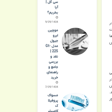
سی گل |
آیا
بخریم؟
29/09/1404
ر
این تفاوت
موچین
ابرو
ها
جیول
ش
مدل Gt-
225 |
نقد و
بررسی
جامع و
راهنمای
ی
خرید
ر
ش
27/09/1404
.
مسواک
ر
پروفیلا
ک
کامپیلی