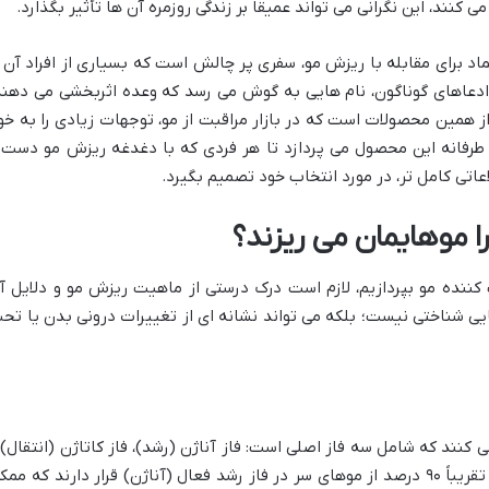
کنند، این نگرانی می تواند عمیقاً بر زندگی روزمره آن ها تأثیر بگذارد.
اد برای مقابله با ریزش مو، سفری پر چالش است که بسیاری از افراد آن ر
 ادعاهای گوناگون، نام هایی به گوش می رسد که وعده اثربخشی می دهند
ز همین محصولات است که در بازار مراقبت از مو، توجهات زیادی را به خو
ی طرفانه این محصول می پردازد تا هر فردی که با دغدغه ریزش مو دست 
لاعاتی کامل تر، در مورد انتخاب خود تصمیم بگیرد.
ا موهایمان می ریزند؟
نده مو بپردازیم، لازم است درک درستی از ماهیت ریزش مو و دلایل آ
یی شناختی نیست؛ بلکه می تواند نشانه ای از تغییرات درونی بدن یا تح
نند که شامل سه فاز اصلی است: فاز آناژن (رشد)، فاز کاتاژن (انتقال) 
فاز تلوژن (استراحت و ریزش). در هر لحظه، تقریباً ۹۰ درصد از موهای سر در فاز رشد فعال (آناژن) قرار دارند که مم