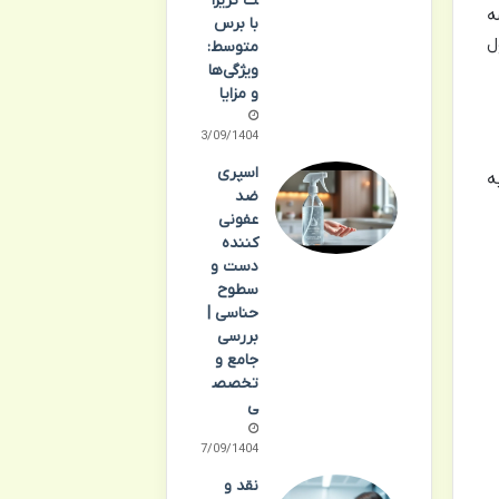
ت تریزا
ه
با برس
ل
متوسط:
ویژگی‌ها
و مزایا
23/09/1404
اسپری
ه
ضد
عفونی
کننده
دست و
سطوح
حناسی |
بررسی
جامع و
تخصص
ی
17/09/1404
نقد و