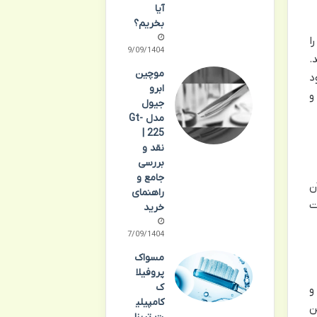
آیا
بخریم؟
ا
29/09/1404
.
موچین
د
ابرو
و
جیول
مدل Gt-
225 |
نقد و
بررسی
جامع و
ن
راهنمای
ت
خرید
27/09/1404
مسواک
پروفیلا
ک
و
کامپیلی
کن