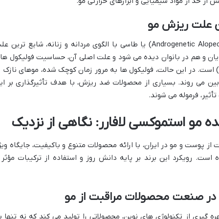
ش از حد از مواد شیمیایی و ابزارهای حرارتی مو.
ن علت ریزش مو
از میان تمام دلایل، آلوپسی آندروژنیک (Androgenetic Alopecia) یا طاسی با الگوی مردانه و زنانه، شایع ترین 
یان و هم در بانوان دیده می شود و علت اصلی آن، حساسیت فولیکول ها
و به هورمون دی هیدروتستوسترون (DHT) است. در این حالت، فولیکول ها به مرور زمان کوچک شده، موهای نازک 
 بین می روند. بسیاری از محصولات ضد ریزش، با هدف تأثیرگذاری بر ای
أثیر، فرموله می شوند.
ه مو استموکسی لافارر: نگاهی از نزدیک
از پوست و مو در ایران، با ارائه محصولات متنوع و باکیفیت، جایگاه ویژ
ست. رویکرد این برند بر پایه دانش روز و استفاده از ترکیبات مؤثر 
آن در صنعت محصولات مراقبت از مو
هره گیری از تکنولوژی های نوین، محصولاتی را تولید می کند که نه تنها ب