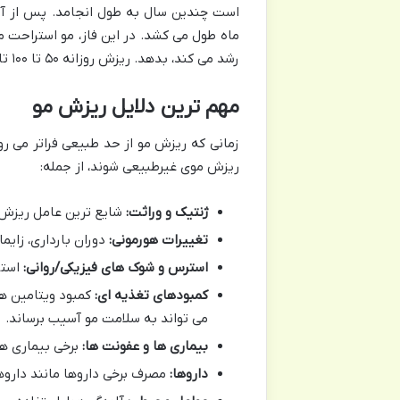
است چندین سال به طول انجامد. پس از آن،
ماه طول می کشد. در این فاز، مو استراحت 
رشد می کند، بدهد. ریزش روزانه ۵۰ تا ۱۰۰ تار مو کاملاً طبیعی و بخشی از این چرخه است.
مهم ترین دلایل ریزش مو
زمانی که ریزش مو از حد طبیعی فراتر می رو
ریزش موی غیرطبیعی شوند، از جمله:
ژنتیک و وراثت:
شایع ترین عامل ریزش م
تغییرات هورمونی:
دوران بارداری، زایم
استرس و شوک های فیزیکی/روانی:
استر
کمبودهای تغذیه ای:
می تواند به سلامت مو آسیب برساند.
بیماری ها و عفونت ها:
برخی بیماری ها
داروها:
مصرف برخی داروها مانند داروه