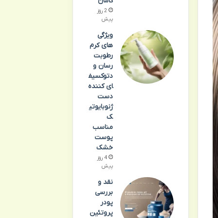
کامان
2 روز
پیش
ویژگی
های کرم
رطوبت
رسان و
دتوکسیف
ای کننده
دست
ژنوبایوتی
ک
مناسب
پوست
خشک
4 روز
پیش
نقد و
بررسی
پودر
پروتئین