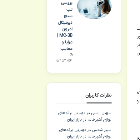
بررسی
تب
سنج
دیجیتال
علت
امرون
MC-3B |
ی
مزایا و
تر
معایب
ن
06/10/1404
ه
نظرات کاربران
و
سهیل راستی
در
بهترین برندهای
لوازم آشپزخانه در بازار ایران
شبیر شمس
در
بهترین برندهای
لوازم آشپزخانه در بازار ایران
ه