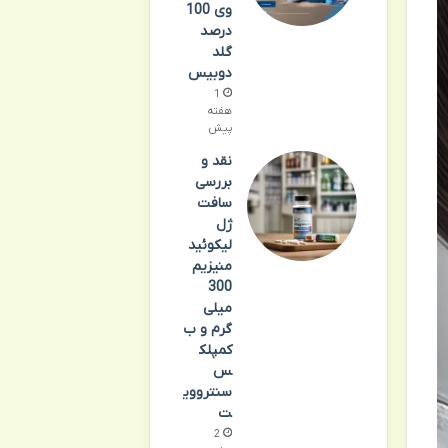
وی 100
درصد
گلد
دوبیس
1
هفته
پیش
نقد و
بررسی
سافت
ژل
لیکوئید
منیزیم
300
میلی
گرم و ب
کمپلک
س
سنترووی
ت
2