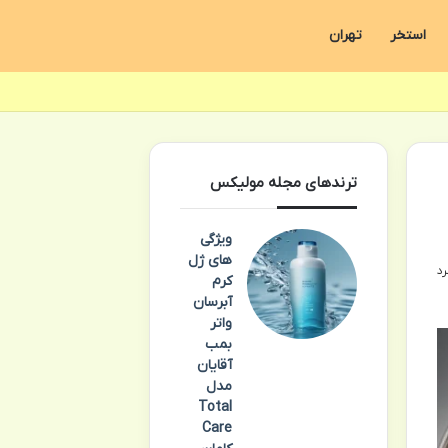
استخر
تهران
ترندهای مجله مولیکس
ویژگی
های ژل
کرم
آبرسان
واتر
بمب
آقایان
مدل
Total
Care