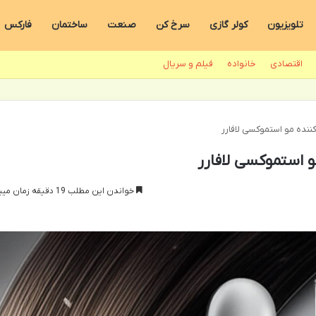
تلویزیون
کولر گازی
سرخ کن
صنعت
ساختمان
فارکس
اقتصادی
خانواده
فیلم و سریال
نده مو استموکسی لافارر
 استموکسی لافارر
خواندن این مطلب 19 دقیقه زمان میبرد