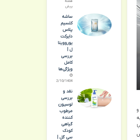
هفته
پیش
ساشه
کلسیم
پلاس
دایرکت
یوروویتا
ل |
بررسی
کامل
ویژگی‌ها
02/10/1404
نقد و
بررسی
لوسیون
و
مرطوب
کننده
ه
گیاهی
ا
کودک
س
سی گل |