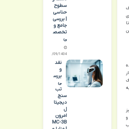
سطوح
ف
حناسی
ی
| بررسی
ا
جامع و
ن
تخصص
ی
17/09/1404
نقد
ه
و
ر
بررس
ک
ی
ه
تب
سنج
دیجیتا
ل
ز
امرون
و
MC-3B
ب