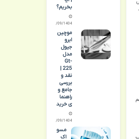
| آیا
ش
بخریم؟
29/09/1404
موچین
ابرو
جیول
مدل
Gt-
225 |
نقد و
بررسی
جامع و
راهنما
م
ی خرید
27/09/1404
مسو
اک
ب