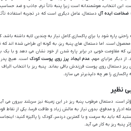
. این انتخاب، هوشمندانه است زیرا پنبه ذاتاً نرم، جاذب و ضد حساسی
؛
ضخامت ایده آل
دستمال، عامل دیگری است که در تجربه استفاده تأثی
احتی پاره شود یا برای پاکسازی کامل نیاز به چندین لایه داشته باشد، ک
حصول است. اما دستمال های پنبه ریز، به گونه ای طراحی شده اند که ن
 که مقاومت خوبی در برابر پاره شدن از خود نشان می دهد و با یک با
 از دیگر مزایای مهم،
عدم ایجاد پرز روی پوست کودک
است. هیچ پدر 
ریز دستمال روی پوست فرزندش باقی بماند. پنبه ریز با انتخاب الیاف ب
 پاکسازی را هر چه دلپذیرتر می سازد.
ی نظیر
 است. دستمال مرطوب پنبه ریز در این زمینه نیز سربلند بیرون می آید
مله ادرار و مدفوع، بدون نیاز به مالش زیاد و طاقت فرسا، یکی از نقاط قو
د که باید به سرعت و با کمترین دردسر، کودک را پاکیزه کنید؛ اینجاس
 پنبه ریز به کار می آید.