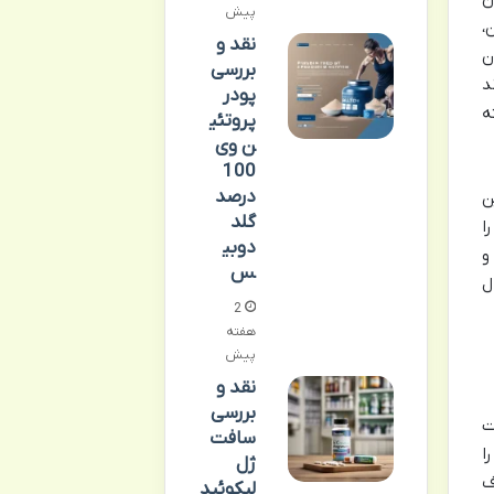
پیش
،
نقد و
ن
بررسی
د
پودر
ه
پروتئی
ن وی
100
درصد
ن
گلد
ا
دوبی
و
س
ل
2
هفته
پیش
نقد و
بررسی
ت
سافت
ا
ژل
ف
لیکوئید