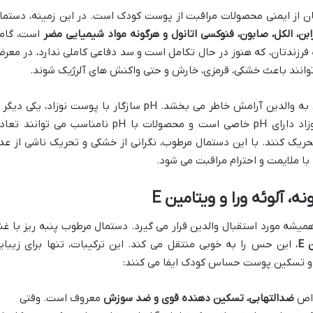
ان از ایمنی محصولات مراقبت از پوست کودک است. در این زمینه، دستما
ابن، الکل، صابون، فنوکسی اتانول و هرگونه مواد شیمیایی مضر
است، گام
رزندتان، که هنوز در حال تکامل است و سد دفاعی کاملی ندارد، در معر
 توانند باعث خشکی، قرمزی، خارش و حتی واکنش های آلرژیک شوند.
پنبه ریز با حذف این ترکیبات بحث برانگیز، به والدین آرامش خاطر می بخشد. pH سازگار با پوست نوزاد، یکی دی
نقاط قوت این فرمولاسیون است. پوست نوزاد دارای pH خاصی است و محصولات با pH نامناسب می توانند
ریک کنند. با این دستمال مرطوب، نگرانی از خشکی و تحریک ناشی از عد
 آلوئه ورا و ویتامین E
 مورد استقبال والدین قرار می گیرد. دستمال مرطوب پنبه ریز با غن
E
، این حس را به خوبی منتقل می کند. این ترکیبات، تنها برای زیبای
 و تسکین پوست حساس کودک ایفا می کنند:
واص
ضدالتهابی، تسکین دهنده قوی و ضد سوزش
معروف است. وقتی