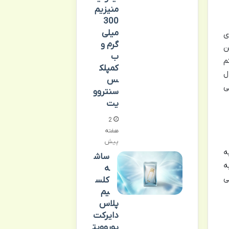
منیزیم
300
میلی
 برای
گرم و
ن
ب
م
کمپلک
ل
س
ی
سنتروو
یت
2
هفته
پیش
ه
ساش
ه
ه
ی
کلس
یم
پلاس
دایرکت
یوروویت