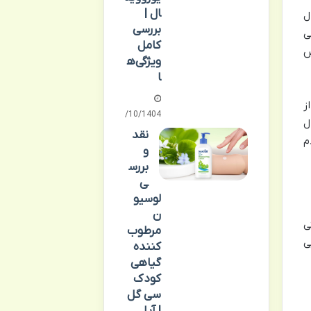
ال |
ل
بررسی
ی
کامل
ض
ویژگی‌ه
ا
گر از
02/10/1404
 تعادل
نقد
م
و
بررس
ی
لوسیو
ن
ی
مرطوب
ی
کننده
گیاهی
کودک
سی گل