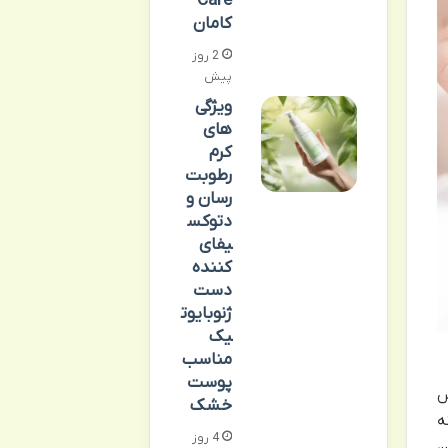
Care
کامان
2 روز
پیش
ویژگی
های
کرم
رطوبت
رسان و
دتوکس
یفای
کننده
دست
ژنوبایوت
یک
مناسب
پوست
س
خشک
ه
4 روز
ن