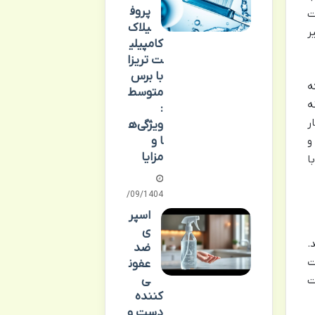
پروف
ت
یلاک
ر
کامپیلی
ت تریزا
با برس
ه
متوسط
ه
:
ر
ویژگی‌ه
ا و
و
مزایا
ا
23/09/1404
اسپر
ی
.
ضد
ت
عفون
ی
ت
کننده
دست و