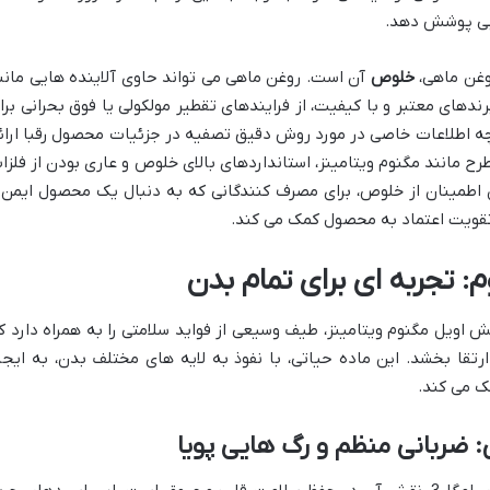
خوبی پوشش دهد.
وغن ماهی،
خلوص
آن است. روغن ماهی می تواند حاوی آلاینده هایی مانن
ها باشد. برندهای معتبر و با کیفیت، از فرایندهای تقطیر مولکولی یا فوق بحرانی برا
چه اطلاعات خاصی در مورد روش دقیق تصفیه در جزئیات محصول رقبا ارائ
رح مانند مگنوم ویتامینز، استانداردهای بالای خلوص و عاری بودن از فلزا
ین اطمینان از خلوص، برای مصرف کنندگانی که به دنبال یک محصول ایمن 
تقویت اعتماد به محصول کمک می کند.
3، به ویژه در قالب سافت ژل امگا 3 فیش اویل مگنوم ویتامینز، طیف وسیعی از فواید سلامتی را به همراه دارد 
رتقا بخشد. این ماده حیاتی، با نفوذ به لایه های مختلف بدن، به ایجا
ک می کند.
 ضربانی منظم و رگ هایی پویا