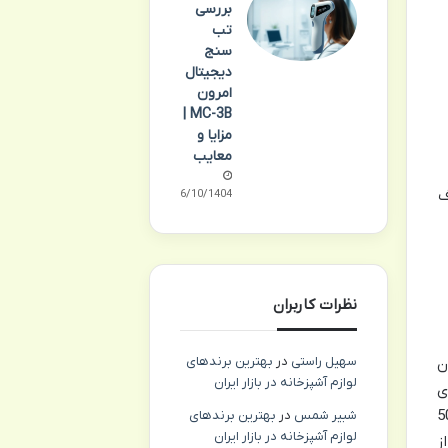
بررسی
تب
سنج
دیجیتال
امرون
MC-3B |
مزایا و
معایب
ف
06/10/1404
نظرات کاربران
سهیل راستی
در
بهترین برندهای
 و 120 میلی گرم DHA) نشان
لوازم آشپزخانه در بازار ایران
ی
 می کنند، اما به طور کلی، مصرف روزانه 250 تا 500
شبیر شمس
در
بهترین برندهای
لوازم آشپزخانه در بازار ایران
ز