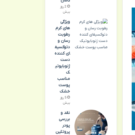
کامان
2 روز
پیش
ویژگی
های کرم
رطوبت
رسان و
دتوکسیف
ای کننده
دست
ژنوبایوتی
ک
مناسب
پوست
خشک
5 روز
پیش
نقد و
بررسی
پودر
پروتئین