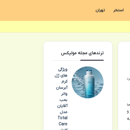
استخر
تهران
ترندهای مجله مولیکس
ویژگی
های ژل
کرم
آبرسان
واتر
بمب
ی
آقایان
و
مدل
Total
ه
Care