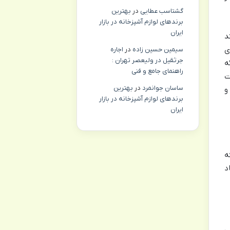
گشتاسب عطایی
در
بهترین
برندهای لوازم آشپزخانه در بازار
ایران
د
ی
سیمین حسین زاده
در
اجاره
جرثقیل در ولیعصر تهران :
ه
راهنمای جامع و فنی
ت
ساسان جوانمرد
در
بهترین
و
برندهای لوازم آشپزخانه در بازار
ایران
که
د