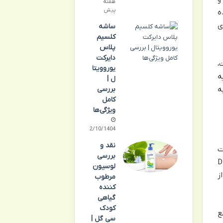
هفته
پیش
ه
ی
ساشه
کلسیم
پلاس
دایرکت
،
یوروویتا
ه
ل |
ه
بررسی
کامل
ویژگی‌ها
02/10/1404
نقد و
ت
بررسی
ه EPA (ایکوزاپنتائنوئیک اسید) و DHA
لوسیون
ز
مرطوب
کننده
گیاهی
کودک
ع
سی گل |