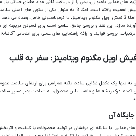
ژیم های غذایی نامتوازن، بدن را از دریافت کافی مواد مغذی حیاتی باز م
دارند، توجه به مکمل های غذایی بیش از پیش اهمیت یافته است. امگا 3، به عنوان یکی از ستون های اصلی سل
در این میان جایگاهی ویژه دارد. سافت ژل امگا 3 فیش اویل مگنوم ویتامینز، با فرمولاسیونی خاص، وعده می دهد 
آورده سازد. این نقد و بررسی جامع، تلاشی است برای گشودن دریچه ای ب
بات، بررسی فواید، و ارائه راهنمایی های عملی برای انتخابی آگاهانه 
اخت سافت ژل امگا 3 فیش اویل مگنوم ویتامینز: سفر به قلب
م ویتامینز، نه تنها یک مکمل غذایی ساده، بلکه همراهی برای ارتقای سلامت عموم
 آمده. درک ریشه ها و ماهیت این محصول، به شناخت بهتر مسیر سلامت
د.
جایگاه آن
های غذایی، با سابقه ای درخشان در تولید محصولات با کیفیت و اثربخش
مطرح کرده است. این شرکت، با تکیه بر استانداردهای بین المللی تولید 