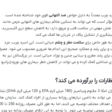
د چرب عمدتاً به دلیل خواص
ضد التهابی
قوی خود شناخته شده است.
مؤثر است، که می تواند به تسکین علائم بیماری های التهابی مزمن مانند
 نقش مهمی در سلامت قلب و عروق دارد؛ به کاهش سطح تری گلیسیرید،
شگیری از تشکیل پلاک در شریان ها کمک می کند.
سلامت مغز و چشم
حیاتی است. این اسید چرب، جزء
 و برای رشد و عملکرد صحیح این اندام ها ضروری محسوب می شود. مصر
یردهی برای رشد مغزی و بینایی جنین و نوزاد حیاتی است. در بزرگسالان نیز به
ی شناختی کمک کرده و می تواند در کاهش خطر بیماری های نورودژنراتیو
رات را برآورده می کند؟
میزان EPA و DHA در هر سروینگ از سافت ژل امگا 3 مگنوم ویتامینز (180 میلی گرم EPA
 تواند به تامین نیازهای روزانه بسیاری از افراد کمک کند. سازمان ها
بهداشتی بین المللی، دوزهای متفاوتی را برای اهداف مختلف توصیه
ی برای حفظ سلامت عمومی توصیه می شود. با توجه به این ارقام، مصرف روزانه دو عدد ا