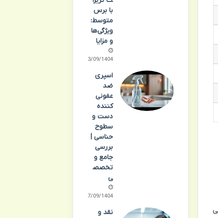
ت تریزا
با برس
متوسط:
ویژگی‌ها
و مزایا
23/09/1404
اسپری
ضد
عفونی
کننده
دست و
سطوح
حناسی |
بررسی
جامع و
تخصص
ی
17/09/1404
می
نقد و