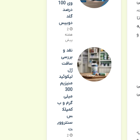
ی
وی 100
امت،
درصد
گلد
تا
دوبیس
ه
2
و
هفته
پیش
نقد و
بررسی
سافت
ژل
لیکوئید
منیزیم
ی
300
ی
میلی
گرم و ب
کمپلک
س
سنترووی
ت
،
2
و