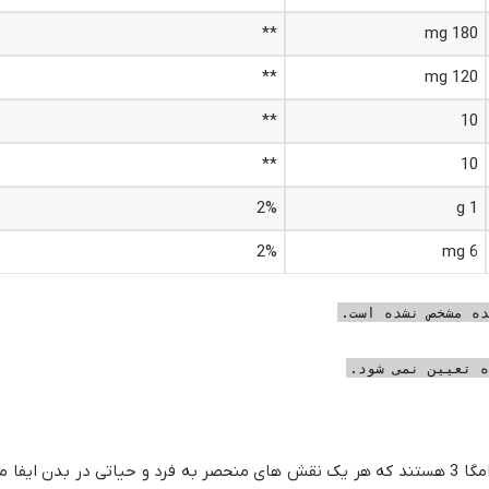
**
180 mg
**
120 mg
**
10
**
10
2%
1 g
2%
6 mg
 تعیین نمی شود.
اسیدهای چرب EPA و DHA، دو جزء کلیدی امگا 3 هستند که هر یک نقش های منحصر به فرد و حیاتی در بدن ایفا 