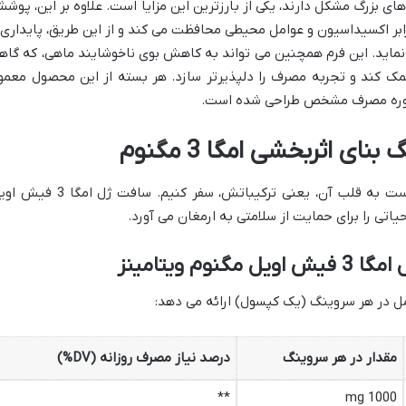
ی بزرگ مشکل دارند، یکی از بارزترین این مزایا است. علاوه بر این، پوش
ابر اکسیداسیون و عوامل محیطی محافظت می کند و از این طریق، پایداری 
ماید. این فرم همچنین می تواند به کاهش بوی ناخوشایند ماهی، که گاه
 کند و تجربه مصرف را دلپذیرتر سازد. هر بسته از این محصول معمولا
ی اثربخشی امگا 3 مگنوم
برای درک واقعی اثربخشی یک مکمل، لازم است به قلب آن، یعنی ترکیباتش، سفر کنیم. سافت ژل ا
حیاتی را برای حمایت از سلامتی به ارمغان می آورد.
م ویتامینز
ل در هر سروینگ (یک کپسول) ارائه می دهد:
مقدار در هر سروینگ
درصد نیاز مصرف روزانه (DV%)
**
1000 mg