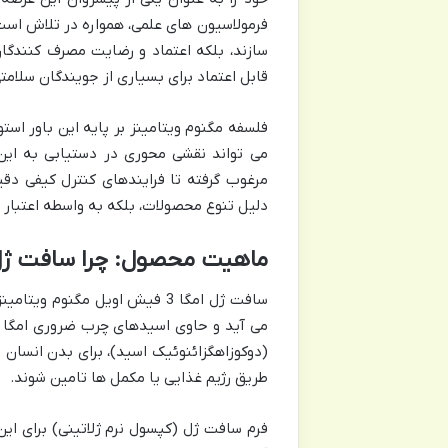
فرمولاسیون های علمی، همواره در تلاش است ت
سازند، بلکه اعتماد و رضایت مصرف کنندگان 
قابل اعتماد برای بسیاری از جویندگان سلام
فلسفه مگنوم ویتامینز بر پایه این باور ا
می تواند نقشی محوری در دستیابی به این ه
مرغوب گرفته تا فرایندهای کنترل کیفی دقی
دلیل تنوع محصولات، بلکه به واسطه اعتبا
ماهیت محصول: چرا سافت ژ
سافت ژل امگا 3 فیش اویل مگن
(دوکوزاهگزائنوئیک اسید)، برای بدن انسان ح
طریق رژیم غذایی یا مکمل ها تامین شوند.
فرم سافت ژل (کپسول نرم ژلاتینی) برای این