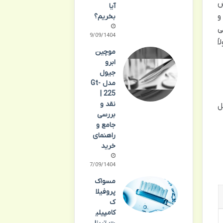
ش
آیا
و
بخریم؟
ی
29/09/1404
ً
موچین
ابرو
جیول
مدل Gt-
225 |
نقد و
مگا 3 فیش اویل
بررسی
جامع و
راهنمای
خرید
27/09/1404
مسواک
پروفیلا
ک
کامپیلی