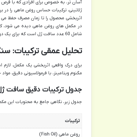
آسان تر، به خصوص برای افرادی که با قرص ها
ژلاتینی، ترکیبات حساس روغن ماهی را در بر
اثربخشی محصول را تا زمان مصرف حفظ می ن
در مکمل های روغن ماهی دیده می شود، کمک
شامل 60 عدد سافت ژل است که برای یک دوره مصرف مشخص طراحی شده است.
تحلیل عمقی ترکیبات: سنگ بنا
مگنوم ویتامینز، با فرمولاسیونی دقیق، مواد 
جدول ترکیبات دقیق سافت ژل امگا 3 فیش اویل مگنو
جدول زیر، نگاهی جامع به محتویات این مکم
ترکیبات
روغن ماهی (Fish Oil)