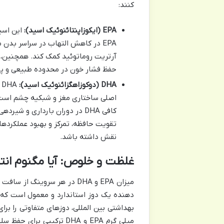
کنند:
EPA (ایکوزاپنتائنوئیک اسید):
این اسی
EPA در کاهش التهاب در سراسر بدن 
آرتریت روماتوئید کمک کند. همچنین،
حفظ فشار خون در محدوده طبیعی و پی
DHA (دوکوزاهگزائنوئیک اسید):
DHA به طور خاص برای
اصلی ساختاری مغز و شبکیه چشم است
کافی DHA در دوران بارداری و ش
تقویت حافظه، تمرکز و بهبود عملکردها
نقش داشته باشد.
غلظت و خلوص: آیا مگنوم انتظا
دهنده یک دوز استاندارد و معمول است که می
میلی گرم EPA و DHA ترکیب