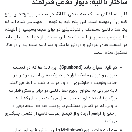
ساختار 5 لایه: دیوار دفاعی قدرتمند
قلب محافظتی ماسک سه بعدی GHT، در ساختار پیشرفته ی پنج
لایه ی آن نهفته است. این پنج لایه به گونه ای مهندسی شده اند که
یک سد دفاعی مستحکم و نفوذناپذیر در برابر طیف وسیعی از آلاینده
ها و عوامل بیماری زا ایجاد کنند. این ساختار از دو لایه اسپان باند
در قسمت های بیرونی و درونی ماسک و سه لایه ملت بلون در مرکز
تشکیل شده است.
دو لایه اسپان باند (Spunbond):
این لایه ها که در قسمت
بیرونی و درونی ماسک قرار دارند، وظیفه ی اصلی خود را در
جذب رطوبت و جلوگیری از ورود ذرات درشت تر ایفا می کنند.
لایه بیرونی به عنوان اولین خط دفاعی در برابر پاشش قطرات
بزرگ و آلاینده های محیطی عمل می کند، در حالی که لایه
درونی، که در تماس مستقیم با پوست صورت است، نرمی و
راحتی را فراهم آورده و از تجمع رطوبت ناشی از تنفس جلوگیری
می کند.
سه لایه ملت بلون (Meltblown):
این بخش، قهرمان اصلی