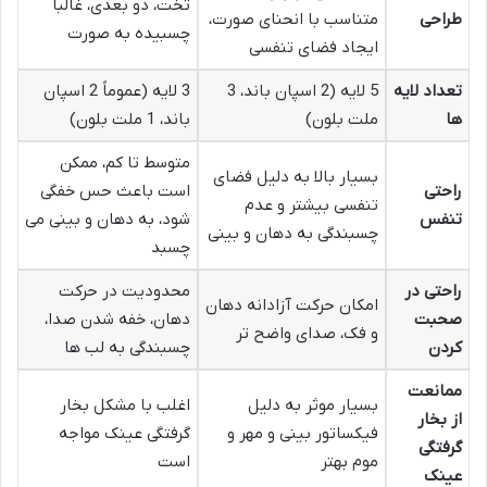
تخت، دو بعدی، غالباً
طراحی
متناسب با انحنای صورت،
چسبیده به صورت
ایجاد فضای تنفسی
تعداد لایه
5 لایه (2 اسپان باند، 3
3 لایه (عموماً 2 اسپان
ها
ملت بلون)
باند، 1 ملت بلون)
متوسط تا کم، ممکن
بسیار بالا به دلیل فضای
راحتی
است باعث حس خفگی
تنفسی بیشتر و عدم
تنفس
شود، به دهان و بینی می
چسبندگی به دهان و بینی
چسبد
راحتی در
محدودیت در حرکت
امکان حرکت آزادانه دهان
صحبت
دهان، خفه شدن صدا،
و فک، صدای واضح تر
کردن
چسبندگی به لب ها
ممانعت
بسیار موثر به دلیل
اغلب با مشکل بخار
از بخار
فیکساتور بینی و مهر و
گرفتگی عینک مواجه
گرفتگی
موم بهتر
است
عینک