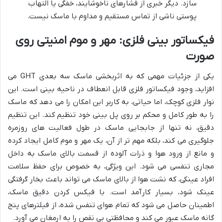
سازد. دیگر خبری از فشارهای ناخوشایند، خفگی یا التهاب
پوستی ناشی از تماس مستقیم و مداوم با ماسک نیست.
فیکساتور بینی فلزی: مهر و موم امنیتی روی
صورت
یکی از جزئیات مهمی که به اثربخشی ماسک سه بعدی GHT می
افزاید، وجود فیکساتور فلزی قابل انعطاف در ناحیه بینی است. این
نوار فلزی کوچک، اما حیاتی، به کاربر این امکان را می دهد که ماسک
را به طور کامل و محکم بر روی پل بینی خود تنظیم کند. این تنظیم
دقیق، نه تنها از جابجایی ماسک در طول فعالیت های روزمره
جلوگیری می کند، بلکه مهم تر از آن، یک مهر و موم کامل ایجاد کرده
و مانع از ورود هوا و ذرات آلوده از قسمت بالای ماسک به داخل
مجاری تنفسی می شود. این ویژگی، به خصوص برای حفظ سلامت
افراد عینکی، که نشت هوا از بالای ماسک می تواند باعث بخار گرفتگی
عینک شود، بسیار کارآمد است. با فیکس کردن دقیق ماسک،
اطمینان حاصل می شود که تمام هوای تنفس شده، از فیلترهای پنج
گانه ماسک عبور می کند و محافظتی بی نقص را به ارمغان می آورد.