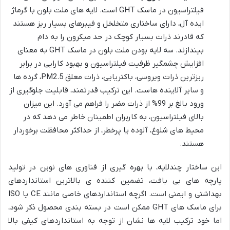
فیلتراسیون در ماسک GHT است. لایه های ملت بلون با گرماژ
ایده آل، دارای ساختاری متخلخل و فیبرهای بسیار ریز هستند
که قادرند ذرات بسیار کوچک در حد میکرون را به دام
بیندازند. سه لایه بودن ملت بلون در ماسک GHT به معنای
افزایش چشمگیر ظرفیت فیلتراسیون و بهبود کارایی در برابر
ریزترین ذرات ویروسی، باکتریایی، ذرات معلق PM2.5، گرده ها
و سایر آلاینده هاست. این ترکیب قدرتمند، قابلیت جلوگیری از
ورود بالغ بر 99% از ذرات مضر را فراهم می آورد. این میزان
بالای فیلتراسیون، به کاربران اطمینان خاطر می دهد که در
محیط های شلوغ، آلوده یا پرخطر، از حداکثر محافظت برخوردار
هستند.
این ساختار چندلایه، با بهره گیری از فناوری های نوین در تولید
پارچه های بی بافت، تضمین کننده ی بالاترین استانداردهای
بهداشتی و ایمنی است. اگرچه استانداردهای خاصی مانند CE یا ISO
برای ماسک های GHT ممکن است در بسته بندی محصول ذکر شود،
اما خود ترکیب لایه ها نشان از توجه به استانداردهای کیفی بالا