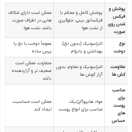
پوشش و
پوشش کامل و محکم با
ممکن است دارای شکاف
فیکس
فیکساتور بینی، جلوگیری
هایی در اطراف صورت
شدن روی
از نشت هوا
باشد، نشت هوا
صورت
نوع
التراسونیک (بدون نخ)،
عموماً دوخت با نخ یا
دوخت
بهداشتی و بادوام
پرس ساده
متفاوت، ممکن است
مقاومت
التراسونیک و مقاوم، بدون
ضعیف تر و آزاردهنده
کش ها
آزار گوش ها
باشد
مناسب
برای
مواد هایپوآلرژنیک،
ممکن است حساسیت
پوست
مناسب برای انواع پوست
ایجاد کند
های
حساس