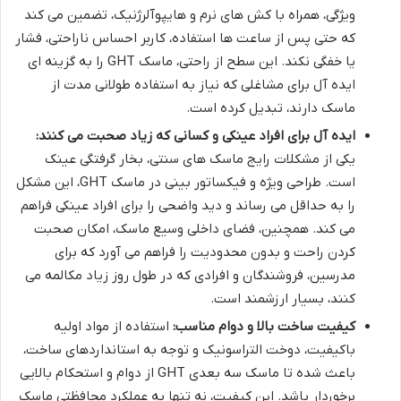
ویژگی، همراه با کش های نرم و هایپوآلرژنیک، تضمین می کند
که حتی پس از ساعت ها استفاده، کاربر احساس ناراحتی، فشار
یا خفگی نکند. این سطح از راحتی، ماسک GHT را به گزینه ای
ایده آل برای مشاغلی که نیاز به استفاده طولانی مدت از
ماسک دارند، تبدیل کرده است.
ایده آل برای افراد عینکی و کسانی که زیاد صحبت می کنند:
یکی از مشکلات رایج ماسک های سنتی، بخار گرفتگی عینک
است. طراحی ویژه و فیکساتور بینی در ماسک GHT، این مشکل
را به حداقل می رساند و دید واضحی را برای افراد عینکی فراهم
می کند. همچنین، فضای داخلی وسیع ماسک، امکان صحبت
کردن راحت و بدون محدودیت را فراهم می آورد که برای
مدرسین، فروشندگان و افرادی که در طول روز زیاد مکالمه می
کنند، بسیار ارزشمند است.
کیفیت ساخت بالا و دوام مناسب:
استفاده از مواد اولیه
باکیفیت، دوخت التراسونیک و توجه به استانداردهای ساخت،
باعث شده تا ماسک سه بعدی GHT از دوام و استحکام بالایی
برخوردار باشد. این کیفیت، نه تنها به عملکرد محافظتی ماسک