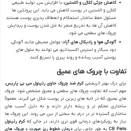
کاهش جزئی کلاژن و الاستین:
با افزایش سن، تولید طبیعی
کلاژن و الاستین در پوست کاهش می یابد. این پروتئین ها
مسئول حفظ ساختار، استحکام و انعطاف پذیری پوست هستند.
کاهش آن ها، به تدریج منجر به شل شدن پوست و پیدایش
چروک های سطحی می شود.
آلودگی هوا و رادیکال های آزاد:
عوامل محیطی مانند آلودگی،
دود سیگار و استرس اکسیداتیو، می توانند به سلول های
پوستی آسیب رسانده و روند پیری را تسریع کنند.
تفاوت با چروک های عمیق
برای درک بهتر اثربخشی
کرم ضد چروک حاوی رتینول سی بی پاریس
،
مهم است که تفاوت چروک های سطحی و عمیق مشخص شود. چروک
های عمیق، که در لایه های زیرین تر پوست شکل می گیرند، معمولاً
ساختاری محکم تر و ریشه دارتر دارند و به دلیل آسیب های
ساختاری گسترده تر در درم، به سختی از بین می روند. این چروک ها
نیاز به رویکردهای درمانی قوی تری دارند، در حالی که
کرم رتینول
CB Paris
به طور خاص برای
درمان خطوط ریز صورت
و
چروک های