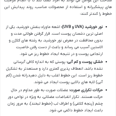
شناخت این عوامل می تواند به افراد کمک کند تا با انجام مراقبت
های پیشگیرانه و استفاده از محصولات مناسب، روند پیدایش این
خطوط را کندتر کنند:
نور خورشید (UVA و UVB):
اشعه ماوراء بنفش خورشید، یکی از
اصلی ترین دشمنان پوست است. قرار گرفتن طولانی مدت و
بدون محافظت در معرض نور خورشید، به رشته های کلاژن و
الاستین آسیب می رساند و باعث از دست رفتن خاصیت
ارتجاعی پوست و در نتیجه ایجاد خطوط ریز می شود.
خشکی پوست و کم آبی:
پوستی که به اندازه کافی آبرسانی
نشده باشد، انعطاف پذیری کمتری دارد و مستعدتر به تشکیل
خطوط ریز است. این خطوط اغلب به دلیل دهیدراته شدن (کم
آبی) لایه های بالایی پوست ایجاد می شوند.
حرکات تکراری صورت:
عضلات صورت به طور مداوم در حال
حرکت هستند. تکرار انقباضات عضلانی، به ویژه در نواحی دور
چشم (پنجه کلاغی) و اطراف لب (خطوط لبخند)، به مرور زمان
باعث ایجاد خطوط دائمی می شود.