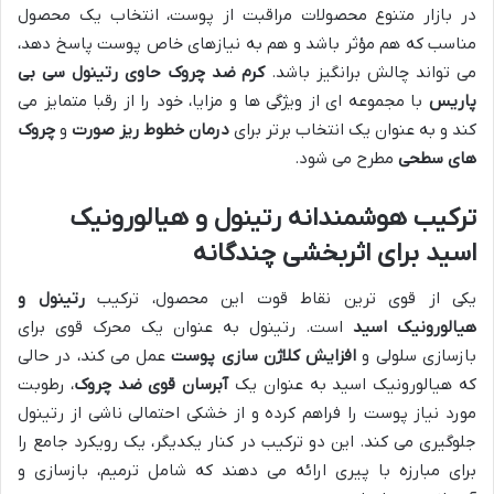
در بازار متنوع محصولات مراقبت از پوست، انتخاب یک محصول
مناسب که هم مؤثر باشد و هم به نیازهای خاص پوست پاسخ دهد،
می تواند چالش برانگیز باشد.
کرم ضد چروک حاوی رتینول سی بی
پاریس
با مجموعه ای از ویژگی ها و مزایا، خود را از رقبا متمایز می
کند و به عنوان یک انتخاب برتر برای
درمان خطوط ریز صورت
و
چروک
های سطحی
مطرح می شود.
ترکیب هوشمندانه رتینول و هیالورونیک
اسید برای اثربخشی چندگانه
یکی از قوی ترین نقاط قوت این محصول، ترکیب
رتینول و
هیالورونیک اسید
است. رتینول به عنوان یک محرک قوی برای
بازسازی سلولی و
افزایش کلاژن سازی پوست
عمل می کند، در حالی
که هیالورونیک اسید به عنوان یک
آبرسان قوی ضد چروک
، رطوبت
مورد نیاز پوست را فراهم کرده و از خشکی احتمالی ناشی از رتینول
جلوگیری می کند. این دو ترکیب در کنار یکدیگر، یک رویکرد جامع را
برای مبارزه با پیری ارائه می دهند که شامل ترمیم، بازسازی و