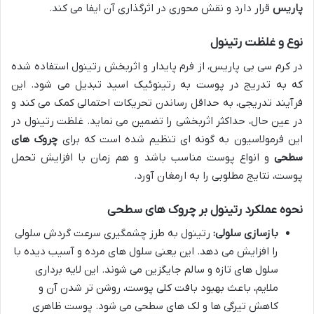
پاریس
قرار دارد و نقش محوری در اثرگذاری آن ایفا می کند.
نوع و غلظت رتینول
در کرم سی بی پاریس، از فرم پایدار و اثربخش رتینول استفاده شده
که به تدریج در پوست به رتینوئیک اسید تبدیل می شود. این
فرآیند تدریجی، به حداقل رساندن تحریکات احتمالی کمک می کند و
در عین حال، حداکثر اثربخشی را تضمین می نماید. غلظت رتینول در
این فرمولاسیون به گونه ای تنظیم شده است که برای
چروک های
سطحی
و انواع پوست مناسب باشد و هم زمان با افزایش تحمل
پوست، نتایج مطلوبی را به ارمغان آورد.
نحوه عملکرد رتینول بر چروک های سطحی
بازسازی سلولی:
رتینول به طرز چشمگیری سرعت گردش سلولی
را افزایش می دهد. این یعنی سلول های مرده و آسیب دیده با
سلول های تازه و سالم جایگزین می شوند. این لایه برداری
ملایم، باعث بهبود بافت کلی پوست، روشن تر شدن آن و
کاهش تیرگی ها و لک های سطحی می شود. پوست ظاهری