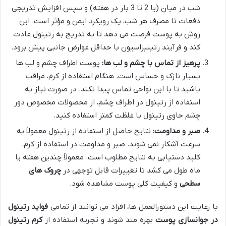
شب در میان (یا 2 تا 3 بار در هفته) و سپس افزایش تدریجی
دفعات تا مصرف هر شب، یک رویکرد ایمن و مؤثر است. این
روش به پوست فرصت می دهد تا به تدریج به رتینول عادت
کند و فرآیند رتینیزاسیون با حداقل عوارض جانبی پیش برود.
پرهیز از تماس با چشم و لب ها:
پوست اطراف چشم و لب ها
بسیار نازک و حساس است. هنگام استفاده از کرم، مراقب
باشید تا با این نواحی تماس پیدا نکند. در صورت نیاز به
استفاده از رتینول در اطراف چشم، از محصولات مخصوص دور
چشم حاوی رتینول با غلظت کمتر استفاده کنید.
صبر و مداومت:
نتایج حاصل از استفاده از رتینول معمولاً به
سرعت آشکار نمی شوند. صبر و مداومت در استفاده از کرم،
کلید دستیابی به نتایج مطلوب است. معمولاً چندین هفته یا
ماه طول می کشد تا تغییرات قابل توجهی در
چروک های
سطحی
و کیفیت کلی پوست مشاهده شود.
با رعایت این دستورالعمل ها، افراد می توانند از تمامی
فواید رتینول
در جوانسازی پوست
بهره مند شوند و تجربه استفاده از
کرم رتینول