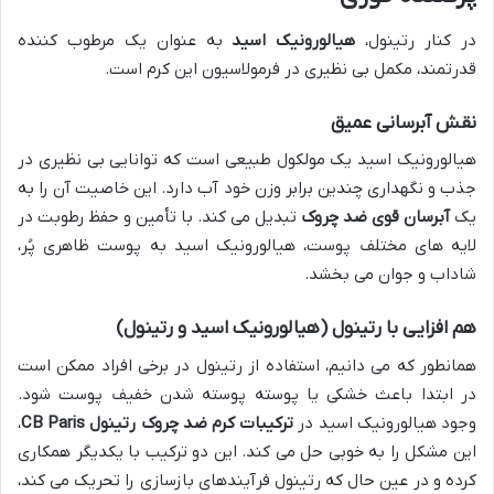
در کنار رتینول،
هیالورونیک اسید
به عنوان یک مرطوب کننده
قدرتمند، مکمل بی نظیری در فرمولاسیون این کرم است.
نقش آبرسانی عمیق
هیالورونیک اسید یک مولکول طبیعی است که توانایی بی نظیری در
جذب و نگهداری چندین برابر وزن خود آب دارد. این خاصیت آن را به
یک
آبرسان قوی ضد چروک
تبدیل می کند. با تأمین و حفظ رطوبت در
لایه های مختلف پوست، هیالورونیک اسید به پوست ظاهری پُر،
شاداب و جوان می بخشد.
هم افزایی با رتینول (هیالورونیک اسید و رتینول)
همانطور که می دانیم، استفاده از رتینول در برخی افراد ممکن است
در ابتدا باعث خشکی یا پوسته پوسته شدن خفیف پوست شود.
وجود هیالورونیک اسید در
ترکیبات کرم ضد چروک رتینول CB Paris
،
این مشکل را به خوبی حل می کند. این دو ترکیب با یکدیگر همکاری
کرده و در عین حال که رتینول فرآیندهای بازسازی را تحریک می کند،