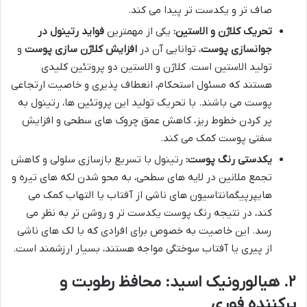
صاف تر و یکدست تر پیدا می کند.
تحریک کلاژن و الاستین:
یکی از مهمترین
فواید رتینول در
جوانسازی پوست
، توانایی آن در
افزایش کلاژن سازی پوست
و
تولید الاستین است. کلاژن و الاستین دو پروتئین کلیدی
هستند که مسئول استحکام، انعطاف پذیری و خاصیت ارتجاعی
پوست می باشند. با تحریک تولید این پروتئین ها، رتینول به
پر کردن خطوط ریز، کاهش عمق چروک های سطحی و افزایش
سفتی پوست کمک می کند.
یکدستی رنگ پوست:
رتینول با تسریع بازسازی سلولی و کاهش
تجمع ملانین در لایه های سطحی، به محو شدن لکه های تیره و
هایپرپیگمانتاسیون های ناشی از آفتاب یا التهاب کمک می
کند، در نتیجه رنگ پوست یکدست تر و روشن تر به نظر می
رسد. این خاصیت به خصوص برای افرادی که با لک های ناشی
از پیری یا آفتاب سوختگی مواجه هستند، بسیار ارزشمند است.
۲. هیالورونیک اسید: محافظ رطوبت و
پرکننده فوری