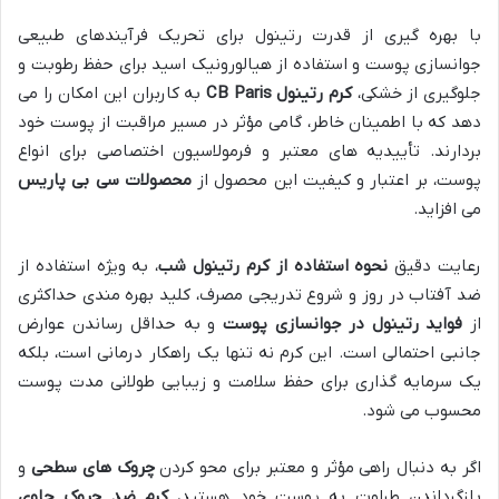
با بهره گیری از قدرت رتینول برای تحریک فرآیندهای طبیعی
جوانسازی پوست و استفاده از هیالورونیک اسید برای حفظ رطوبت و
جلوگیری از خشکی،
کرم رتینول CB Paris
به کاربران این امکان را می
دهد که با اطمینان خاطر، گامی مؤثر در مسیر مراقبت از پوست خود
بردارند. تأییدیه های معتبر و فرمولاسیون اختصاصی برای انواع
پوست، بر اعتبار و کیفیت این محصول از
محصولات سی بی پاریس
می افزاید.
رعایت دقیق
نحوه استفاده از کرم رتینول شب
، به ویژه استفاده از
ضد آفتاب در روز و شروع تدریجی مصرف، کلید بهره مندی حداکثری
از
فواید رتینول در جوانسازی پوست
و به حداقل رساندن عوارض
جانبی احتمالی است. این کرم نه تنها یک راهکار درمانی است، بلکه
یک سرمایه گذاری برای حفظ سلامت و زیبایی طولانی مدت پوست
محسوب می شود.
اگر به دنبال راهی مؤثر و معتبر برای محو کردن
چروک های سطحی
و
بازگرداندن طراوت به پوست خود هستید،
کرم ضد چروک حاوی