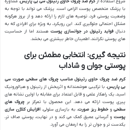
شروع استفاده از
کرم ضد چروک حاوی رتینول سی بی پاریس
، مشاوره
با پزشک متخصص پوست الزامی است. پزشک می تواند با توجه به
وضعیت پوستی فرد، توصیه های لازم را ارائه دهد و از بروز هرگونه
مشکل احتمالی جلوگیری کند. این رویکرد، به ویژه برای افرادی که به
دنبال
فواید رتینول در جوانسازی پوست
هستند اما از حساسیت
های پوستی نگرانند، اطمینان خاطر بیشتری می بخشد.
نتیجه گیری: انتخابی مطمئن برای
پوستی جوان و شاداب
کرم ضد چروک حاوی رتینول مناسب چروک های سطحی صورت سی
بی پاریس
، با ترکیبی هوشمندانه و اثربخش از رتینول و هیالورونیک
اسید، یک راهکار علمی و قابل اعتماد برای مقابله با اولین نشانه های
پیری پوست ارائه می دهد. این محصول با تمرکز بر
چروک های
سطحی
و
خطوط ریز صورت
، به بازسازی سلولی،
افزایش کلاژن سازی
پوست
و آبرسانی عمیق کمک می کند و در نهایت، پوستی صاف تر،
یکدست تر و جوان تر را به ارمغان می آورد.