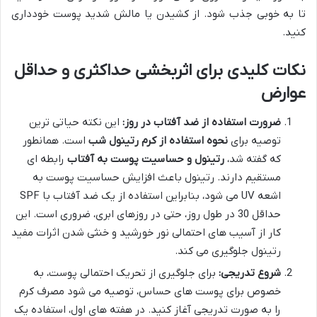
تا به خوبی جذب شود. از کشیدن یا مالش شدید پوست خودداری
کنید.
نکات کلیدی برای اثربخشی حداکثری و حداقل
عوارض
ضرورت استفاده از ضد آفتاب در روز:
این نکته حیاتی ترین
توصیه برای
نحوه استفاده از کرم رتینول شب
است. همانطور
که گفته شد،
رتینول و حساسیت پوست به آفتاب
رابطه ای
مستقیم دارند. رتینول باعث افزایش حساسیت پوست به
اشعه UV می شود، بنابراین استفاده از یک ضد آفتاب با SPF
حداقل 30 در طول روز، حتی در روزهای ابری، ضروری است. این
کار از آسیب های احتمالی نور خورشید و خنثی شدن اثرات مفید
رتینول جلوگیری می کند.
شروع تدریجی:
برای جلوگیری از تحریک احتمالی پوست، به
خصوص برای پوست های حساس، توصیه می شود مصرف کرم
را به صورت تدریجی آغاز کنید. در هفته های اول، استفاده یک