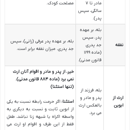
مادر تا ۷
مصلحت کودک.
سالگی، سپس
پدر).
بله، بر عهده
پدر، سپس
بله، بر عهده پدر عرفی (زانی)، سپس
نفقه
جد پدری
جد پدری. میزان نفقه برابر است.
(ماده ۱۱۹۹
قانون مدنی).
خیر، از پدر و مادر و اقوام آنان ارث
نمی برد (ماده ۸۸۴ قانون مدنی).
(تنها استثنا)
بله، فرزند از
ارث از
پدر و مادر و
استثنا:
اگر حرمت رابطه نسبت به یکی
ابوین
بالعکس ارث
از ابوین ثابت و نسبت به دیگری به
می برد.
واسطه اکراه یا شبهه زنا نباشد، طفل
فقط از این طرف و اقوام او ارث می