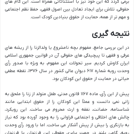
برمی گردد که این خود نیز با استثنائاتی همراه است. این گام های
حقوقی، تلاش برای ایجاد تعادل بین اصول فقهی، حفظ نظم اجتماعی
و مهم تر از همه، حمایت از حقوق بنیادین کودک است.
نتیجه گیری
در این بررسی جامع، مفهوم بچه نامشروع یا ولدالزنا را از ریشه های
عرفی و فقهی تا پیچیدگی های حقوقی آن در قوانین جمهوری اسلامی
ایران کاوش کردیم. سیر تحولات این مفهوم، به ویژه با صدور رأی
وحدت رویه شماره ۶۱۷ دیوان عالی کشور در سال ۱۳۷۶، نقطه عطفی
حیاتی در حمایت از حقوق این کودکان بود.
پیش از این رأی، ماده ۱۱۶۷ قانون مدنی، طفل متولد از زنا را ملحق به
زانی نمی دانست و عملاً این کودکان را از حقوق ابتدایی مانند
شناسنامه، حضانت، نفقه و ارث محروم می ساخت. این رویکرد،
چالش های اخلاقی و اجتماعی فراوانی را به وجود آورده بود که نیاز
به بازنگری را بیش از پیش آشکار می ساخت. اما با ورود رأی وحدت
رویه، گامی بلند در جهت برابری حقوقی این فرزندان با فرزندان