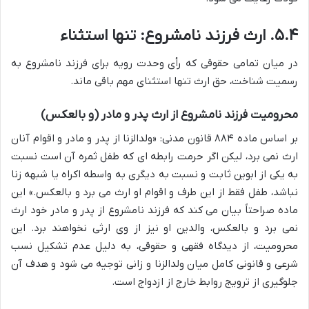
۵.۴. ارث فرزند نامشروع: تنها استثناء
در میان تمامی حقوقی که رأی وحدت رویه برای فرزند نامشروع به
رسمیت شناخت، حق ارث تنها استثنای مهم باقی ماند.
محرومیت فرزند نامشروع از ارث پدر و مادر (و بالعکس)
بر اساس ماده ۸۸۴ قانون مدنی: «ولدالزنا از پدر و مادر و اقوام آنان
ارث نمی برد، لیکن اگر حرمت رابطه ای که طفل ثمره آن است نسبت
به یکی از ابوین ثابت و نسبت به دیگری به واسطه اکراه یا شبهه زنا
نباشد، طفل فقط از این طرف و اقوام او ارث می برد و بالعکس.» این
ماده صراحتاً بیان می کند که فرزند نامشروع از پدر و مادر خود ارث
نمی برد و بالعکس، والدین او نیز از وی ارثی نخواهند برد. این
محرومیت، از دیدگاه فقهی و حقوقی، به دلیل عدم تشکیل نسب
شرعی و قانونی کامل میان ولدالزنا و زانی توجیه می شود و هدف آن
جلوگیری از ترویج روابط خارج از ازدواج است.