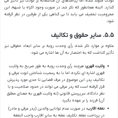
کودک متولد شده؛ اما پیامدهای آن متأسفانه بر کودک نیز تأثیر می
گذارد. البته همانطور که ذکر شد، در صورت وجود اکراه یا شبهه، این
محرومیت تخفیف می یابد تا بی گناهی یکی از طرفین در نظر گرفته
شود.
۵.۵. سایر حقوق و تکالیف
علاوه بر موارد ذکر شده، رأی وحدت رویه بر سایر ابعاد حقوقی نیز
تأثیر گذاشت که به اختصار به آن ها اشاره می شود:
ولایت قهری:
هرچند رأی وحدت رویه به طور صریح به ولایت
قهری اشاره ای نکرده، اما با به رسمیت شناختن ابوت عرفی و
تکالیف پدر، این موضوع در عرف قضایی تا حدی مورد پذیرش
قرار گرفته است که پدر عرفی می تواند در حدود صلاحیت و با
نظر دادگاه، سرپرستی قانونی (نه ولایت قهری به معنای مطلق
آن) فرزند را بر عهده بگیرد.
نفقه اقارب:
در صورت عدم توانایی والدین (پدر عرفی و مادر)
در پرداخت نفقه، تکلیف نفقه به سایر اقارب واجب النفقه