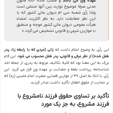
عهده وی می باشد
و حسب ماده ۸۸۴ قانون
مدنی صرفا موضوع توارث بین آنها منتفی است
ولذا رأی شعبه سی ام دیوان عالی کشور که با
این نظر مطابقت دارد، به نظر اکثریت اعضاء
هیأت عمومی دیوان عالی کشور موجه و منطبق
با موازین شرعی و قانونی تشخیص می گردد.»
این رأی، به وضوح اعلام داشت که
زانی (مردی که با رابطه زنا، پدر
طفل شده) از نظر عرفی و قانونی، پدر طفل محسوب می شود.
این گام
بزرگ به این معنا بود که کلیه تکالیف مربوط به پدری، از جمله اخذ
شناسنامه، پرداخت نفقه و حضانت، بر عهده وی قرار می گیرد. این
رأی، با اتکا به اصل ۴۷ از موازین قضایی حضرت امام خمینی (ره) که
بر حمایت از حقوق اطفال تأکید داشت، صادر گردید.
تأکید بر تساوی حقوق فرزند نامشروع با
فرزند مشروع، به جز یک مورد