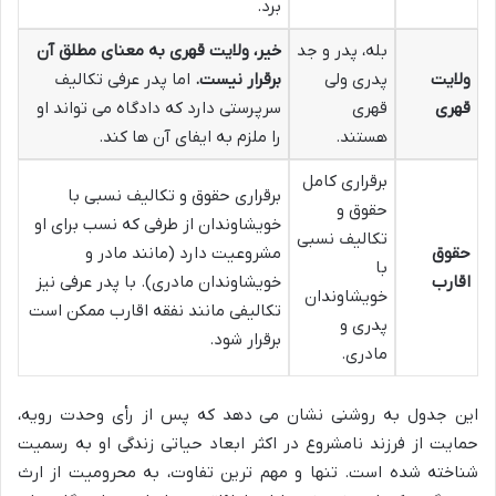
برد.
بله، پدر و جد
خیر، ولایت قهری به معنای مطلق آن
ولایت
پدری ولی
برقرار نیست.
اما پدر عرفی تکالیف
قهری
قهری
سرپرستی دارد که دادگاه می تواند او
هستند.
را ملزم به ایفای آن ها کند.
برقراری کامل
برقراری حقوق و تکالیف نسبی با
حقوق و
خویشاوندان از طرفی که نسب برای او
تکالیف نسبی
حقوق
مشروعیت دارد (مانند مادر و
با
اقارب
خویشاوندان مادری). با پدر عرفی نیز
خویشاوندان
تکالیفی مانند نفقه اقارب ممکن است
پدری و
برقرار شود.
مادری.
این جدول به روشنی نشان می دهد که پس از رأی وحدت رویه،
حمایت از فرزند نامشروع در اکثر ابعاد حیاتی زندگی او به رسمیت
شناخته شده است. تنها و مهم ترین تفاوت، به محرومیت از ارث