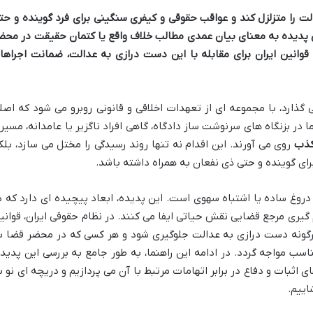
لت را متزلزل کند و عواقب حقوقی و کیفری سنگینی برای فرد گوینده و حت
ن پدیده به معنای بیان عمدی مطالب خلاف واقع یا کتمان حقیقت در محض
قوانین ایران برای مقابله با این دست درازی به عدالت، ضمانت اجراها
ذارد، با مجموعه ای از تعهدات اخلاقی و قانونی روبرو می شود که اصل
در بزنگاه های سرنوشت ساز دادگاه، گاهی افراد ناگزیر یا عامدانه، مسیر
کذب
روی می آورند. این اقدام نه تنها روند رسیدگی را مختل می سازد، بلک
رای گوینده و حتی ذی نفعان به همراه داشته باشد.
 دروغ ساده یا اشتباه سهوی است. این پدیده، ابعاد پیچیده ای دارد که د
 گیری مرجع قضایی نقش حیاتی ایفا می کنند. در نظام حقوقی ایران، قوانی
هرگونه دست درازی به عدالت جلوگیری شود و هر کسی که در محضر قضا ب
اسب مواجه گردد. در ادامه این راهنما، به طور جامع به بررسی این پدیده
ای اثبات و دفاع در برابر اتهامات مرتبط با آن می پردازیم و دریچه ای نو ب
اییم.