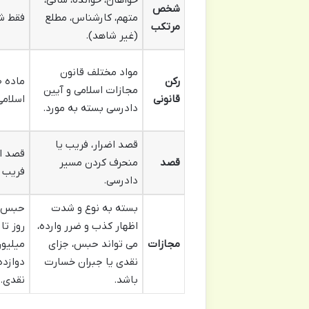
شخص
متهم، کارشناس، مطلع
فقط ش
مرتکب
(غیر شاهد).
مواد مختلف قانون
رکن
مجازات اسلامی و آیین
قانونی
اسلامی
دادرسی بسته به مورد.
قصد اضرار، فریب یا
قصد اظ
قصد
منحرف کردن مسیر
فریب د
دادرسی.
بسته به نوع و شدت
حبس ا
اظهار کذب و ضرر وارده،
روز تا
مجازات
می تواند حبس، جزای
میلیون
نقدی یا جبران خسارت
دوازده
باشد.
نقدی.