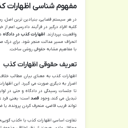
مفهوم شناسی اظهارات کذ
در هر سیستم قضایی، بنیادین ترین اصل، رس
کلیه افراد درگیر در فرآیند دادرسی، اعم از
واقعیت بپردازند.
اظهارات کذب در دادگاه
دق
انحراف مسیر عدالت منجر شود. برای درک صحی
با مفاهیم مشابه حقوقی روشن ساخت.
تعریف حقوقی اظهارات کذب
اظهارات کذب به معنای بیان مطالب خلاف 
اضرار به دیگری صورت می گیرد. این اظهارات
تا جلسات رسیدگی در دادگاه و حتی در لوای
تبدیل می کند، وجود
قصد
است؛ یعنی فرد عا
تواند فریب قاضی، منحرف کردن پرونده، یا ض
تفاوت اساسی اظهارات کذب با «کذب گویی» در
محافل عادی، هرچند از نظر اخلاقی مذموم ا