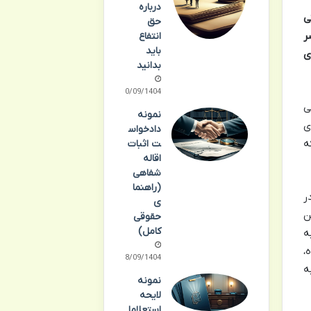
درباره
ی
حق
ر
انتفاع
باید
ی
بدانید
30/09/1404
ی
نمونه
ی
دادخواس
ه
ت اثبات
اقاله
شفاهی
(راهنما
ر
ی
ن
حقوقی
کامل)
ه
،
28/09/1404
ه
نمونه
لایحه
استعلاما