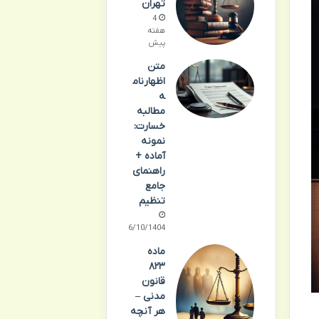
تهران
4
هفته
پیش
متن
اظهارنام
ه
مطالبه
خسارت:
نمونه
آماده +
راهنمای
جامع
تنظیم
06/10/1404
ماده
۸۲۳
قانون
مدنی –
هر آنچه