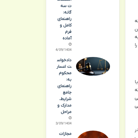
ت سه
گانه:
راهنمای
ه
کامل و
ن
فرم
ه
آماده
ا
24/09/1404
دادخواس
ت اعسار
محکوم
به:
ا
راهنمای
ه
جامع
ی
شرایط،
مدارک و
ی
مراحل
23/09/1404
ر
مجازات
ب