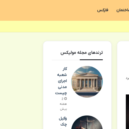
اختمان
فارکس
ترندهای مجله مولیکس
کار
شعبه
اجرای
مدنی
چیست
2
هفته
پیش
وکیل
چک