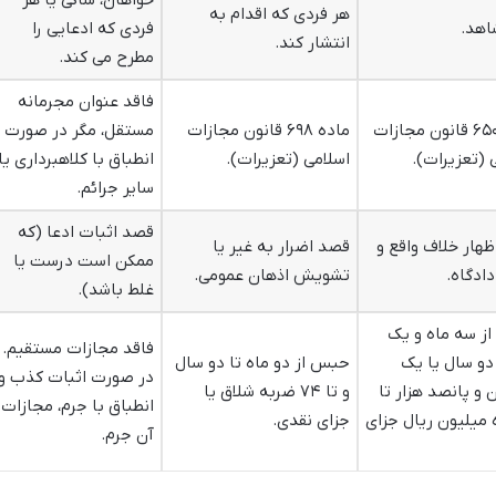
هر فردی که اقدام به
اهد.
فردی که ادعایی را
انتشار کند.
مطرح می کند.
فاقد عنوان مجرمانه
ماده ۶۵۰ قانون مجازات
ماده ۶۹۸ قانون مجازات
مستقل، مگر در صورت
 (تعزیرات).
اسلامی (تعزیرات).
انطباق با کلاهبرداری یا
سایر جرائم.
قصد اثبات ادعا (که
هار خلاف واقع و
قصد اضرار به غیر یا
ممکن است درست یا
ادگاه.
تشویش اذهان عمومی.
غلط باشد).
ز سه ماه و یک
فاقد مجازات مستقیم.
 دو سال یا یک
حبس از دو ماه تا دو سال
در صورت اثبات کذب و
 و پانصد هزار تا
و تا ۷۴ ضربه شلاق یا
انطباق با جرم، مجازات
 میلیون ریال جزای
جزای نقدی.
آن جرم.