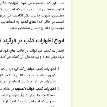
همانطور که مشاهده می شود،
شهادت کذب
قانونی مشخص است. در حالی که اظهارات کذب 
مطلعین صورت پذیرد.
نشر اکاذیب
نیز مربو
است، در حالی که
ادعای کذب
به ادعاهایی ا
درست یا غلط بودنشان مشخص شود.
انواع اظهارات کذب در فرآیند
اظهارات کذب می تواند در قالب های گوناگون
درک بهتر ابعاد و پیامدهای آن کمک می کند:
اظهارات کذب خواهان/شاکی:
فردی که ب
کردن موقعیت خود، مطالبی خلاف واقع ر
اظهارات می تواند شامل ادعاهای دروغ
اظهارات کذب خوانده/متهم:
در مقام دف
مسئولیت، به بیان دروغ متوسل شود. ا
صورتی که این اظهارات به قصد فریب د