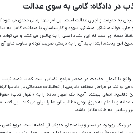
ب در دادگاه: گامی به سوی عدالت
یدن به حقیقت و اجرای عدالت است. این امر تنها زمانی محقق می شود ک
 خواهان، خوانده، شاکی، متشاکی، شهود و کارشناسان، با صداقت کامل به بیا
یقاً نقطه ای است که این بنیاد اصلی را به چالش می کشد و می تواند ب
ح این پدیده، ابتدا باید آن را به درستی تعریف کرده و تفاوت های آن ر
واقع یا کتمان حقیقت در محضر مراجع قضایی است که با قصد فریب ی
 می توانند در مراحل مختلف دادرسی، از تحقیقات مقدماتی در دادسرا گرفت
ح دفاعیه، اتفاق بیفتند. آنچه یک اظهار ساده را به «اظهار کذب» حقوق
مدانه و با علم به دروغ بودن مطالب، آن ها را بیان می کند. این قصد م
رر رساندن به طرف مقابل باشد.
 زندگی روزمره، در بستر و پیامدهای حقوقی آن نهفته است. دروغ گفتن د
ست، اما معمولاً پیامد حقوقی مستقیم ندارد. همین عمل وقتی در چارچو