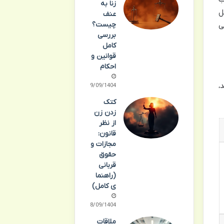
زنا به
ل
عنف
چیست؟
ی
بررسی
کامل
قوانین و
احکام
،
19/09/1404
کتک
زدن زن
از نظر
قانون:
مجازات و
حقوق
قربانی
(راهنما
ی کامل)
18/09/1404
ملاقات