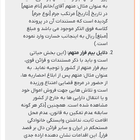
به عنوان مثال: متهم آقای/خانم [نام متهم]
در تاریخ [تاریخ] مرتکب جرم [نوع جرم]
گردیده است که مستندات آن در پرونده
کلاسه فوق الذکر موجود می باشد و مبلغ
[مبلغ] ریال به اینجانب خسارت وارد نموده
است.)
دلایل بیم فرار متهم:
(این بخش حیاتی
است و باید با ذکر مستندات و قرائن قوی،
بیم فرار متهم از کشور را توجیه نماید. به
عنوان مثال: متهم پس از ابلاغ احضاریه ها،
از حضور در مرجع قضایی امتناع ورزیده
است و تلاش هایی جهت فروش اموال خود
و یا انتقال دارایی ها به خارج از کشور
مشاهده شده است. همچنین [ذکر هر گونه
سابقه عدم تمکین به قانون، عدم محل
اقامت ثابت، نداشتن وابستگی خانوادگی
مستحکم در ایران و سایر قرائن دال بر قصد
فرار]. این اقدامات نشان دهنده اراده جدی