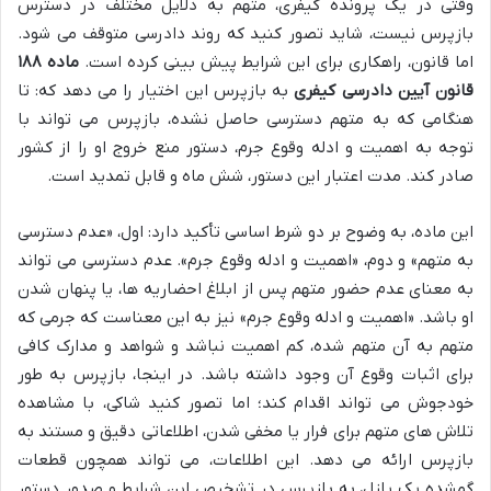
وقتی در یک پرونده کیفری، متهم به دلایل مختلف در دسترس
بازپرس نیست، شاید تصور کنید که روند دادرسی متوقف می شود.
اما قانون، راهکاری برای این شرایط پیش بینی کرده است.
ماده ۱۸۸
قانون آیین دادرسی کیفری
به بازپرس این اختیار را می دهد که: تا
هنگامی که به متهم دسترسی حاصل نشده، بازپرس می تواند با
توجه به اهمیت و ادله وقوع جرم، دستور منع خروج او را از کشور
صادر کند. مدت اعتبار این دستور، شش ماه و قابل تمدید است.
این ماده، به وضوح بر دو شرط اساسی تأکید دارد: اول، «عدم دسترسی
به متهم» و دوم، «اهمیت و ادله وقوع جرم». عدم دسترسی می تواند
به معنای عدم حضور متهم پس از ابلاغ احضاریه ها، یا پنهان شدن
او باشد. «اهمیت و ادله وقوع جرم» نیز به این معناست که جرمی که
متهم به آن متهم شده، کم اهمیت نباشد و شواهد و مدارک کافی
برای اثبات وقوع آن وجود داشته باشد. در اینجا، بازپرس به طور
خودجوش می تواند اقدام کند؛ اما تصور کنید شاکی، با مشاهده
تلاش های متهم برای فرار یا مخفی شدن، اطلاعاتی دقیق و مستند به
بازپرس ارائه می دهد. این اطلاعات، می تواند همچون قطعات
گمشده یک پازل، به بازپرس در تشخیص این شرایط و صدور دستور