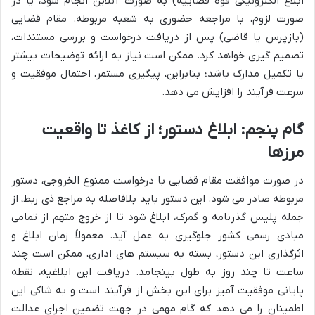
ابلاغ الکترونیکی قوه قضاییه) به صورت آنلاین انجام شود، یا در
صورت لزوم، با مراجعه حضوری به شعبه مربوطه. مقام قضایی
(بازپرس یا قاضی) پس از دریافت درخواست و بررسی مستندات،
تصمیم گیری خواهد کرد. ممکن است نیاز به ارائه توضیحات بیشتر
یا تکمیل مدارک باشد؛ بنابراین، پیگیری مستمر، احتمال موفقیت و
سرعت فرآیند را افزایش می دهد.
گام پنجم: ابلاغ دستور؛ از کاغذ تا واقعیت
مرزها
در صورت موافقت مقام قضایی با درخواست ممنوع الخروجی، دستور
مربوطه صادر می شود. این دستور باید بلافاصله به مراجع ذی ربط، از
جمله پلیس گذرنامه و گمرک، ابلاغ شود تا از خروج متهم از تمامی
مبادی رسمی کشور جلوگیری به عمل آید. معمولاً زمان ابلاغ و
اثرگذاری این دستور، بسته به سیستم های اداری، ممکن است چند
ساعت تا چند روز به طول بینجامد. دریافت این ابلاغیه، نقطه
پایانی موفقیت آمیز برای این بخش از فرآیند است و به شاکی این
اطمینان را می دهد که گام مهمی در جهت تضمین اجرای عدالت