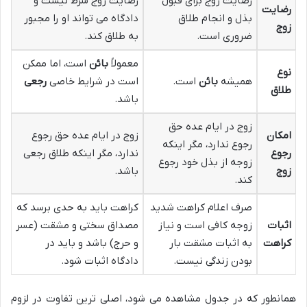
رضایت زوج برای قبول
رضایت زوج شرط نیست و
رضایت
بذل و انجام طلاق
دادگاه می تواند او را مجبور
زوج
ضروری است.
به طلاق کند.
معمولاً
بائن
است، اما ممکن
نوع
همیشه
بائن
است.
است در شرایط خاصی
رجعی
طلاق
باشد.
زوج در ایام عده حق
امکان
زوج در ایام عده حق رجوع
رجوع ندارد، مگر اینکه
رجوع
ندارد، مگر اینکه طلاق رجعی
زوجه از بذل خود رجوع
زوج
باشد.
کند.
صرف اعلام کراهت شدید
کراهت باید به حدی برسد که
اثبات
زوجه کافی است و نیاز
مصداق سختی و مشقت (عسر
کراهت
به اثبات مشقت بار
و حرج) باشد و باید در
بودن زندگی نیست.
دادگاه اثبات شود.
همانطور که در جدول مشاهده می شود، اصلی ترین تفاوت در لزوم