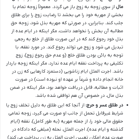
مال
از سوی زوجه به زوج باز می گردد. معمولاً زوجه تمام یا
بخشی از مهریه خود را می بخشد تا رضایت زوج را برای طلاق
جلب کند. بنابراین، در صورتی که مهریه بذل شود، زوجه حق
مطالبه آن بخش را نخواهد داشت، مگر اینکه در ایام عده از
بذل خود رجوع کند که در این صورت طلاق از خلع به رجعی
تبدیل می شود و زوج می تواند رجوع کند. در مورد نفقه، با
توجه به بائن بودن طلاق خلع (و عدم حق رجوع زوج)، زوج
تکلیفی به پرداخت نفقه ایام عده ندارد، مگر اینکه زوجه باردار
باشد. اجرت المثل ایام زناشویی (دستمزد کارهایی که زن در
خانه انجام داده و شرعاً بر عهده او نبوده است) در صورت
اثبات و مطالبه، قابل دریافت خواهد بود، مگر اینکه در ضمن
بذل مال، در خصوص آن هم توافقی شده باشد.
در طلاق عسر و حرج:
از آنجا که این طلاق به دلیل تخلف زوج یا
شرایط غیرقابل تحمل از جانب او صورت می گیرد، زوجه تمامی
حقوق مالی خود را، از جمله مهریه (به طور کامل)، نفقه (ایام
گذشته و ایام عده)، اجرت المثل، نحله (مبلغی که دادگاه در
صورت عدم امکان تعیین اجرت المثل به زن پرداخت می کند)