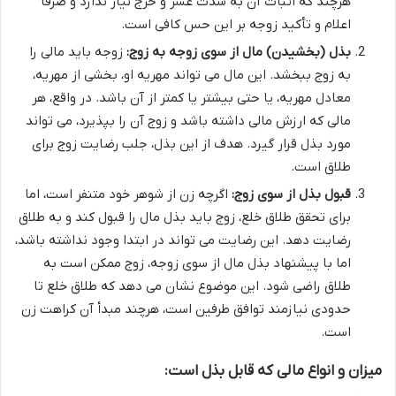
هرچند که اثبات آن به شدت عسر و حرج نیاز ندارد و صرفاً
اعلام و تأکید زوجه بر این حس کافی است.
بذل (بخشیدن) مال از سوی زوجه به زوج:
زوجه باید مالی را
به زوج ببخشد. این مال می تواند مهریه او، بخشی از مهریه،
معادل مهریه، یا حتی بیشتر یا کمتر از آن باشد. در واقع، هر
مالی که ارزش مالی داشته باشد و زوج آن را بپذیرد، می تواند
مورد بذل قرار گیرد. هدف از این بذل، جلب رضایت زوج برای
طلاق است.
قبول بذل از سوی زوج:
اگرچه زن از شوهر خود متنفر است، اما
برای تحقق طلاق خلع، زوج باید بذل مال را قبول کند و به طلاق
رضایت دهد. این رضایت می تواند در ابتدا وجود نداشته باشد،
اما با پیشنهاد بذل مال از سوی زوجه، زوج ممکن است به
طلاق راضی شود. این موضوع نشان می دهد که طلاق خلع تا
حدودی نیازمند توافق طرفین است، هرچند مبدأ آن کراهت زن
است.
میزان و انواع مالی که قابل بذل است: