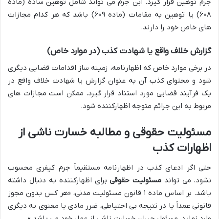
جرم توهین قرار گیرد. این جرم می تواند شامل توهین ساده (ماده
۶۰۸) یا توهین به مقامات (ماده ۶۰۹) باشد که هر کدام مجازات
های خاص خود را دارند.
گزارش خلاف واقع یا شهادت کذب (در موارد خاص)
در برخی موارد خاص که اظهارنامه، زمینه ساز اقدامات قضایی دیگری
شود و محتوای کذب آن به عنوان گزارش یا شهادت خلاف واقع در
یک فرآیند قضایی مورد استناد قرار گیرد، ممکن است مجازات های
مربوط به این جرائم متوجه اظهارکننده شود.
مسئولیت حقوقی و مطالبه خسارت ناشی از
اظهارات کذب
حتی اگر ادعای کذب در اظهارنامه مستقیماً جرم کیفری محسوب
نشود، می تواند
مسئولیت حقوقی
برای اظهارکننده به دنبال داشته
باشد. بر اساس ماده ۱ قانون مسئولیت مدنی، «هر کس بدون مجوز
قانونی عمداً یا در نتیجه بی احتیاطی، ضرر مادی یا معنوی به دیگری
وارد نماید، مسئول جبران خسارت ناشی از عمل خود می باشد.»