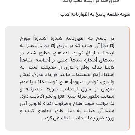
حقوق شما در آینده مفید باشد.
نمونه خلاصه پاسخ به اظهارنامه کذب:
در پاسخ به اظهارنامه شماره [شماره] مورخ
[تاریخ] آن جناب که در تاریخ [تاریخ دریافت] به
اینجانب ابلاغ گردید، ادعاهای مطرح شده در
بندهای [شماره بندها] مبنی بر [خلاصه ادعاها]
کاملاً خلاف واقع و عاری از حقیقت است. به
استناد [ذکر مستندات مانند: قرارداد مورخ، فیش
واریزی، گواهی شهود]، هیچ گونه تخلف یا عدم
تعهدی از سوی اینجانب صورت نپذیرفته و
مطالب مذکور صرفاً جنبه افترا و نشر اکاذیب دارد.
لذا مراتب جهت اطلاع و هرگونه اقدام قانونی آتی
علیه آن جناب به دلیل طرح ادعاهای کذب و
ورود ضرر به اینجانب، اعلام می گردد.