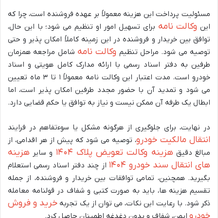
مسئولیت پرداخت این هزینه معمولاً بر عهده فروشنده است، چرا که
وکالت نامه
این
برای تسهیل امور او تنظیم می شود؛ با این حال،
توافق بین خریدار و فروشنده در این زمینه کاملاً امکان پذیر و حتی
وکالت نامه
توصیه می شود. مراحل تنظیم
شامل مراجعه همزمان
طرفین به دفتر اسناد رسمی با ارائه مدارک کامل هویتی و اسناد
خودرو است. مدت اعتبار این وکالت نامه معمولاً ۱ تا ۳ ماه تعیین
می شود و تمدید آن با حضور مجدد طرفین امکان پذیر است، اما
ابطال یک طرفه آن ممکن نیست و نیاز به توافق یا حکم قضایی دارد.
در نهایت، برای جلوگیری از هرگونه مشکل یا سوءتفاهم در فرایند
انتقال مالکیت خودرو
، توصیه می شود که پیش از هر اقدامی، از
هزینه وکالت تعویض پلاک ۱۴۰۴
هزینه
مبالغ دقیق
و سایر
های انتقال سند خودرو ۱۴۰۴
از چند دفتر اسناد رسمی استعلام
بگیرید. همچنین، تمامی توافقات بین خریدار و فروشنده، از جمله
تقسیم هزینه ها، باید به صورت کتبی و شفاف در قولنامه معامله
خرید و فروش
ذکر شود. با رعایت این نکات، می توان از یک تجربه
خودرو
ایمن، شفاف و بدون دغدغه اطمینان حاصل کرد.