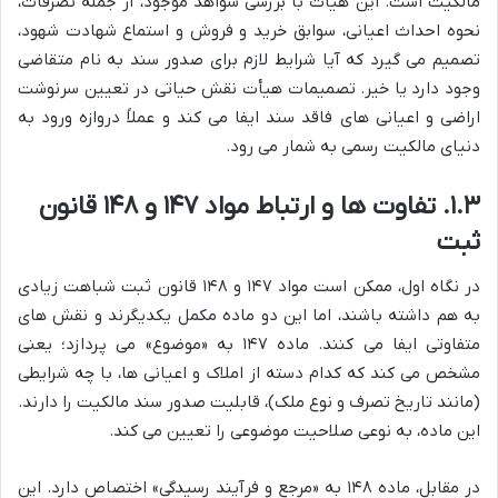
مالکیت است. این هیأت با بررسی شواهد موجود، از جمله تصرفات،
نحوه احداث اعیانی، سوابق خرید و فروش و استماع شهادت شهود،
تصمیم می گیرد که آیا شرایط لازم برای صدور سند به نام متقاضی
وجود دارد یا خیر. تصمیمات هیأت نقش حیاتی در تعیین سرنوشت
اراضی و اعیانی های فاقد سند ایفا می کند و عملاً دروازه ورود به
دنیای مالکیت رسمی به شمار می رود.
۱.۳. تفاوت ها و ارتباط مواد ۱۴۷ و ۱۴۸ قانون
ثبت
در نگاه اول، ممکن است مواد ۱۴۷ و ۱۴۸ قانون ثبت شباهت زیادی
به هم داشته باشند، اما این دو ماده مکمل یکدیگرند و نقش های
متفاوتی ایفا می کنند. ماده ۱۴۷ به «موضوع» می پردازد؛ یعنی
مشخص می کند که کدام دسته از املاک و اعیانی ها، با چه شرایطی
(مانند تاریخ تصرف و نوع ملک)، قابلیت صدور سند مالکیت را دارند.
این ماده، به نوعی صلاحیت موضوعی را تعیین می کند.
در مقابل، ماده ۱۴۸ به «مرجع و فرآیند رسیدگی» اختصاص دارد. این