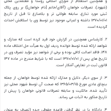
و همچنین استعلام از شورای اسلامی روستا و معتمدین محلی
(شهود)، تصرفات خواهان (آقای/خانم [نام خواهان]) بر روی پلاک
ثبتی مورد تنازع، سابقه طولانی تر و بلامنازع تا قبل از تاریخ
۱۳۷۰/۰۱/۰۱ داشته و اعیانی موجود نیز توسط وی یا اسلافش احداث
گردیده است.
۲. کارشناس همچنین در گزارش خود قید کرده است که مدارک و
شواهد ارائه شده توسط خوانده ردیف اول به هیأت حل اختلاف ماده
۱۴۸، فاقد اصالت کافی بوده و برخی از شواهد نیز مؤید تصرف وی در
تاریخ های پس از ۱۳۷۰/۰۱/۰۱ است که با شرایط مندرج در ماده ۱۴۷
قانون ثبت در تعارض آشکار است.
۳. از سوی دیگر، دلایل و مدارک ارائه شده توسط خواهان، از جمله
بنچاق عادی مورخ ۱۳۶۵/۰۳/۱۵ که صحت آن توسط شهود محلی نیز
تأیید شده، مالکیت و سابقه تصرفات قانونی خواهان را پیش از
تاریخ مذکور به اثبات می رساند.
۴. دادگاه با در نظر گرفتن قاعده حقوقی «ید» (تصرف به عنوان