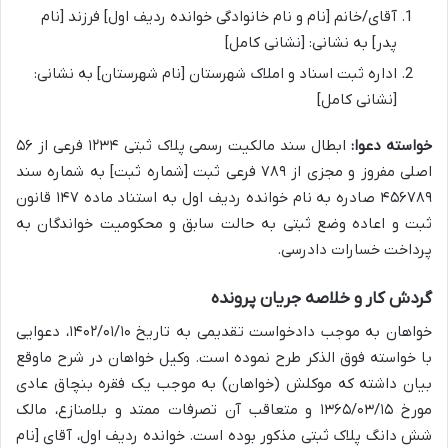
آقای/خانم [نام و نام خانوادگی خوانده ردیف اول] فرزند [نام
پدر] به نشانی: [نشانی کامل]
اداره ثبت اسناد و املاک شهرستان [نام شهرستان] به نشانی:
[نشانی کامل]
خواسته دعوا:
ابطال سند مالکیت رسمی پلاک ثبتی ۱۲۳۴ فرعی از ۵۶
اصلی مفروز و مجزی از ۷۸۹ فرعی ثبت [شماره ثبت] به شماره سند
۴۵۶۷۸۹ صادره به نام خوانده ردیف اول به استناد ماده ۱۴۷ قانون
ثبت و اعاده وضع ثبتی به حالت سابق و محکومیت خواندگان به
پرداخت خسارات دادرسی.
گردش کار و خلاصه جریان پرونده
خواهان به موجب دادخواست تقدیمی به تاریخ ۱۴۰۲/۰۱/۱۰، دعوایی
با خواسته فوق الذکر طرح نموده است. وکیل خواهان در شرح ماوقع
بیان داشته که موکلش (خواهان) به موجب یک فقره بنچاق عادی
مورخ ۱۳۶۵/۰۳/۱۵ و متعاقب آن تصرفات ممتد و بلامنازع، مالک
شش دانگ پلاک ثبتی مذکور بوده است. خوانده ردیف اول، آقای [نام