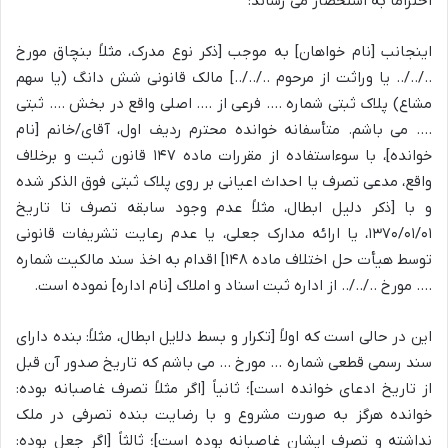
احتراماً به استحضار می رساند:
اینجانب [نام خواهان] به موجب [ذکر نوع مدرک، مثلاً بنچاق مورخ
../../.. یا وراثت از مرحوم ../../..] مالک قانونی شش دانگ (یا سهم
مشاع) پلاک ثبتی شماره …. فرعی از …. اصلی واقع در بخش …. ثبتی
…. می باشم. متأسفانه خوانده محترم ردیف اول، آقای/خانم [نام
خوانده]، با سوءاستفاده از مقررات ماده ۱۴۷ قانون ثبت و برخلاف
واقع، مدعی تصرف یا احداث اعیانی بر روی پلاک ثبتی فوق الذکر شده
و با [ذکر دلیل ابطال، مثلاً عدم وجود سابقه تصرف تا تاریخ
۱۳۷۰/۰۱/۰۱، یا ارائه مدارک جعلی، یا عدم رعایت تشریفات قانونی
توسط هیأت حل اختلاف ماده ۱۴۸] اقدام به اخذ سند مالکیت شماره
…. مورخ ../../.. از اداره ثبت اسناد و املاک [نام اداره] نموده است.
این در حالی است که اولاً [تکرار و بسط دلایل ابطال، مثلاً: بنده دارای
سند رسمی قطعی شماره … مورخ … می باشم که تاریخ صدور آن قبل
از تاریخ ادعای خوانده است]؛ ثانیاً [اگر مثلاً تصرف غاصبانه بوده:
خوانده هرگز به صورت مشروع و با رضایت بنده تصرفی در ملک
نداشته و تصرف ایشان غاصبانه بوده است]؛ ثالثاً [اگر جعل بوده: