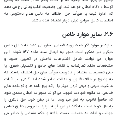
چنین مواردی، سند جدید که بر خلاف واقع صادر شده، به راحتی
توسط دادگاه ابطال خواهد شد. این وضعیت اغلب زمانی رخ می دهد
که اداره ثبت یا هیأت حل اختلاف به دلیل عدم دسترسی به
اطلاعات کامل سوابق ثبتی، دچار اشتباه شده باشند.
۲.۶. سایر موارد خاص
علاوه بر موارد ذکر شده، رویه قضایی نشان می دهد که دلایل خاص
دیگری نیز ممکن است منجر به ابطال سند ماده ۱۴۷ شوند. این
موارد می توانند شامل اشتباهات فاحش در تعیین حدود و
مشخصات ملک، تعارضات با نقشه های جامع و تفصیلی شهری، یا
حتی تصمیمات متضاد و نادرست هیأت های حل اختلاف باشند که
به وضوح بر خلاف قانون و عدالت صادر شده اند. گاهی نیز اثبات
مالکیت شرعی و عرفی فردی دیگر با ارائه بیع نامه ها و قولنامه های
قدیمی، به علاوه شهادت شهود، می تواند منجر به ابطال سندی شود
که ظاهراً قانونی به نظر می رسد اما در بطن خود، حق دیگری را
پایمال کرده است. دادگاه در این گونه موارد، با بررسی دقیق تمامی
جوانب و ادله، به حقیقت دست یافته و حکم مقتضی را صادر می