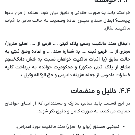
۴.۳. خواسته
خواسته باید به صورت حقوقی و دقیق بیان شود. هدف از طرح دعوا
چیست؟ ابطال سند و سپس اعاده وضعیت به حالت سابق یا اثبات
مالکیت. مثال:
«
ابطال سند مالکیت رسمی پلاک ثبتی …. فرعی از …. اصلی مفروز/
مجزی از …. فرعی ثبت …. به شماره سند …. و اعاده وضع ثبتی به
حالت سابق (یا اثبات مالکیت خواهان نسبت به شش دانگ/سهم
مشاع از پلاک ثبتی مذکور) و محکومیت خوانده به پرداخت کلیه
خسارات دادرسی از جمله هزینه دادرسی و حق الوکاله وکیل.
»
۴.۴. دلایل و منضمات
در این قسمت باید تمامی مدارک و مستنداتی که از ادعای خواهان
حمایت می کنند، به صورت کامل و دقیق ذکر شوند:
فتوکپی مصدق (برابر با اصل) سند مالکیت مورد اعتراض.