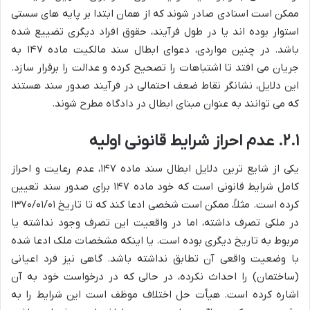
ممکن است اسنادی صادر شوند که از همان ابتدا بر پایه های سستی
استوار بوده اند یا در طول فرآیند، حقوق افراد دیگری تضییع شده
باشد. در چنین مواردی، دعوای ابطال سند مالکیت ماده ۱۴۷ به
جریان می افتد تا اشتباهات را تصحیح کرده و عدالت را برقرار سازد.
این دلایل، نشانگر نقاط ضعف احتمالی در فرآیند صدور سند هستند
که می توانند به عنوان مبنای ابطال در دادگاه مطرح شوند.
۲.۱. عدم احراز شرایط قانونی اولیه
یکی از شایع ترین دلایل ابطال سند ماده ۱۴۷، عدم رعایت و احراز
کامل شرایط قانونی است که خود ماده ۱۴۷ برای صدور سند تعیین
کرده است. مثلاً، ممکن است شخصی ادعا کند که تا تاریخ ۱۳۷۰/۰۱/۰۱
در ملکی تصرف داشته، اما در واقعیت این تصرف وجود نداشته یا
مربوط به تاریخ دیگری بوده است. یا اینکه مشخصات ملک ادعا شده
با وضعیت واقعی آن تطابق نداشته باشد. گاهی نیز فرد اعیانی
(ساختمان) را احداث نکرده، در حالی که در درخواست خود به آن
اشاره کرده است. هیأت حل اختلاف موظف است این شرایط را به