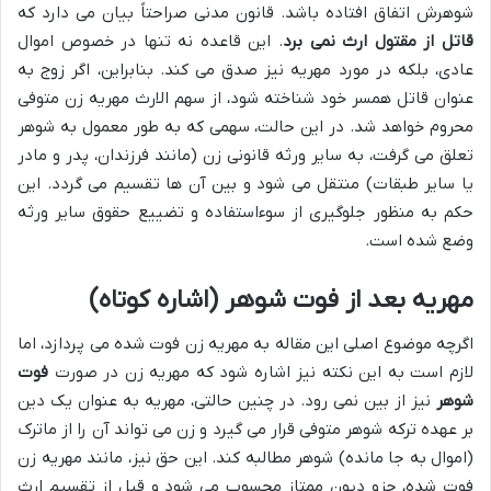
شوهرش اتفاق افتاده باشد. قانون مدنی صراحتاً بیان می دارد که
قاتل از مقتول ارث نمی برد
. این قاعده نه تنها در خصوص اموال
عادی، بلکه در مورد مهریه نیز صدق می کند. بنابراین، اگر زوج به
عنوان قاتل همسر خود شناخته شود، از سهم الارث مهریه زن متوفی
محروم خواهد شد. در این حالت، سهمی که به طور معمول به شوهر
تعلق می گرفت، به سایر ورثه قانونی زن (مانند فرزندان، پدر و مادر
یا سایر طبقات) منتقل می شود و بین آن ها تقسیم می گردد. این
حکم به منظور جلوگیری از سوءاستفاده و تضییع حقوق سایر ورثه
وضع شده است.
مهریه بعد از فوت شوهر (اشاره کوتاه)
اگرچه موضوع اصلی این مقاله به مهریه زن فوت شده می پردازد، اما
لازم است به این نکته نیز اشاره شود که مهریه زن در صورت
فوت
شوهر
نیز از بین نمی رود. در چنین حالتی، مهریه به عنوان یک دین
بر عهده ترکه شوهر متوفی قرار می گیرد و زن می تواند آن را از ماترک
(اموال به جا مانده) شوهر مطالبه کند. این حق نیز، مانند مهریه زن
فوت شده، جزو دیون ممتاز محسوب می شود و قبل از تقسیم ارث