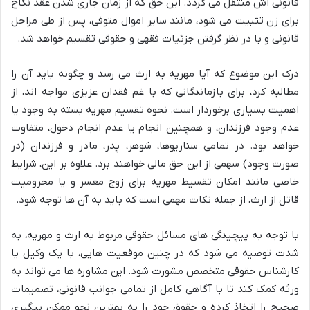
قانونی اش منتقل می گردد. این حق که از زمان جاری شدن عقد نکاح
برای زن تثبیت می شود، مانند سایر اموال متوفی، پس از طی مراحل
قانونی و با در نظر گرفتن جزئیات فقهی و حقوقی تقسیم خواهد شد.
درک این موضوع که آیا مهریه به ارث می رسد و چگونه باید آن را
مطالبه کرد، برای بازماندگانی که با غم فقدان عزیزی مواجه اند، از
اهمیت بسیاری برخوردار است. نحوه تقسیم مهریه بسته به وجود یا
عدم وجود فرزندان، و همچنین انجام یا عدم انجام دخول، متفاوت
خواهد بود. در تمامی سناریوها، شوهر، پدر، مادر و فرزندان (در
صورت وجود) سهمی از این حق مالی خواهند برد. علاوه بر این، شرایط
خاصی مانند امکان تقسیط مهریه برای زوج معسر و یا محرومیت
قاتل از ارث، از جمله نکات مهمی است که باید به آن ها توجه شود.
با توجه به پیچیدگی های مسائل حقوقی مربوط به ارث و مهریه، به
شدت توصیه می شود که در چنین موقعیت هایی، با یک وکیل یا
کارشناس حقوقی متخصص مشورت شود. این مشاوره ها می تواند به
ورثه کمک کند تا با آگاهی کامل از تمامی جوانب قانونی، تصمیمات
صحیح را اتخاذ کرده و حقوق خود را به بهترین نحو ممکن پیگیری