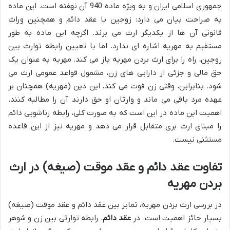
جمهوری اسلامی ایران و به ویژه ماده 940 آن نهفته است. این ماده
به صراحت بیان می دارد: زوجین با عقد دائم و همچنین وراث
قانونی آن ها از یکدیگر ارث می برند. اگرچه این ماده به طور
مستقیم به مهریه اشاره ای ندارد، اما با تعیین رابطه توارث بین
زوجین، راه را برای ارث بردن مهریه باز می کند. مهریه به عنوان یک
حق مالی و جزئی از دارایی های زن، مشمول قواعد عمومی ارث می
شود. بنابراین، وقتی زن فوت می کند، این دین (مهریه) همچنان بر
عهده مرد باقی می ماند و وارثان او حق دارند آن را مطالبه کنند.
اهمیت این ماده در این است که به صورت کلی، رابطه زناشویی دائم
را مبنای ارث بری متقابل قرار می دهد و مهریه نیز از این قاعده
مستثنی نیست.
تفاوت عقد دائم و عقد موقت (صیغه) در ارث
بردن مهریه
در بررسی ارث بردن مهریه، تمایز بین عقد دائم و عقد موقت (صیغه)
بسیار حائز اهمیت است. در
عقد دائم
، رابطه توارثی بین زن و شوهر