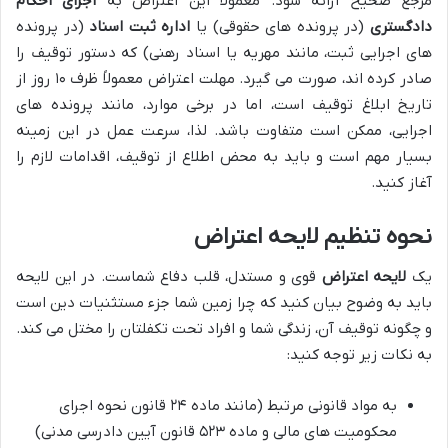
مرجع صحیح ارائه شود. معمولاً این اعتراض به
اجرای احکام
دادگستری
(در پرونده های حقوقی) یا
اداره ثبت اسناد
(در پرونده
های اجرایی ثبت، مانند مهریه یا اسناد رهنی) که دستور توقیف را
صادر کرده اند، صورت می گیرد. مهلت اعتراض معمولاً ظرف ۱۰ روز از
تاریخ ابلاغ توقیف است، اما در برخی موارد، مانند پرونده های
اجرایی، ممکن است متفاوت باشد. لذا، سرعت عمل در این زمینه
بسیار مهم است و باید به محض اطلاع از توقیف، اقدامات لازم را
آغاز کنید.
نحوه تنظیم لایحه اعتراض
یک
لایحه اعتراض
قوی و مستدل، قلب دفاع شماست. در این لایحه
باید به وضوح بیان کنید که چرا زمین شما جزء مستثنیات دین است
و چگونه توقیف آن، زندگی شما و افراد تحت تکفلتان را مختل می کند.
به نکات زیر توجه کنید:
به مواد قانونی مرتبط (مانند ماده ۲۴ قانون نحوه اجرای
محکومیت های مالی و ماده ۵۲۳ قانون آیین دادرسی مدنی)