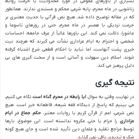
بسیاری از باورهای عمومی در مورد محدودیت یا حرمت روابط
زناشویی در ماه محرم، پایه شرعی محکم و مستندی ندارند. همانطور
که در مقاله توضیح داده شد، هیچ نص قرآنی یا حدیث معتبری بر
حرمت نزدیکی با همسر در ماه محرم، حتی در روزهای تاسوعا و
عاشورا، دلالت نمی کند. این باورها غالباً از عرف جامعه، احساسات
شخصی و احترام به ایام عزاداری نشأت می گیرند که هرچند نیت
خیری پشت آنهاست، اما نباید با احکام قطعی شرع اشتباه گرفته
شوند. اسلام دین سهولت و آسانی است و از سخت گیری های بی
دلیل پرهیز می کند.
نتیجه گیری
در نهایت، وقتی به سوال
ایا رابطه در محرم گناه است
نگاه می کنیم،
می بینیم که پاسخ از دیدگاه فقه شیعه، قاطعانه خیر است. هیچ
نص شرعی، اعم از قرآن کریم یا روایات معتبر،
حکم جماع در ایام
عزاداری
را حرام یا حتی مکروه ندانسته است. این موضوع، بارها
توسط مراجع تقلید و علمای دین تأیید شده است و جای هیچ گونه
شک و تردیدی باقی نمی گذارد.