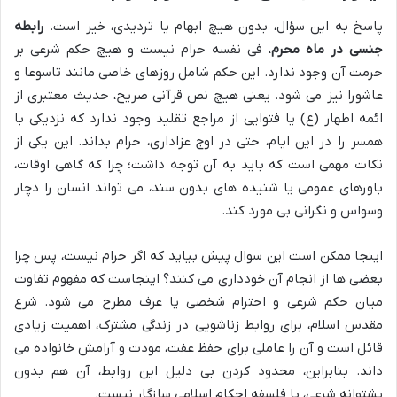
پاسخ به این سؤال، بدون هیچ ابهام یا تردیدی، خیر است.
رابطه
جنسی در ماه محرم
، فی نفسه حرام نیست و هیچ حکم شرعی بر
حرمت آن وجود ندارد. این حکم شامل روزهای خاصی مانند تاسوعا و
عاشورا نیز می شود. یعنی هیچ نص قرآنی صریح، حدیث معتبری از
ائمه اطهار (ع) یا فتوایی از مراجع تقلید وجود ندارد که نزدیکی با
همسر را در این ایام، حتی در اوج عزاداری، حرام بداند. این یکی از
نکات مهمی است که باید به آن توجه داشت؛ چرا که گاهی اوقات،
باورهای عمومی یا شنیده های بدون سند، می تواند انسان را دچار
وسواس و نگرانی بی مورد کند.
اینجا ممکن است این سوال پیش بیاید که اگر حرام نیست، پس چرا
بعضی ها از انجام آن خودداری می کنند؟ اینجاست که مفهوم تفاوت
میان حکم شرعی و احترام شخصی یا عرف مطرح می شود. شرع
مقدس اسلام، برای روابط زناشویی در زندگی مشترک، اهمیت زیادی
قائل است و آن را عاملی برای حفظ عفت، مودت و آرامش خانواده می
داند. بنابراین، محدود کردن بی دلیل این روابط، آن هم بدون
پشتوانه شرعی، با فلسفه احکام اسلامی سازگار نیست.