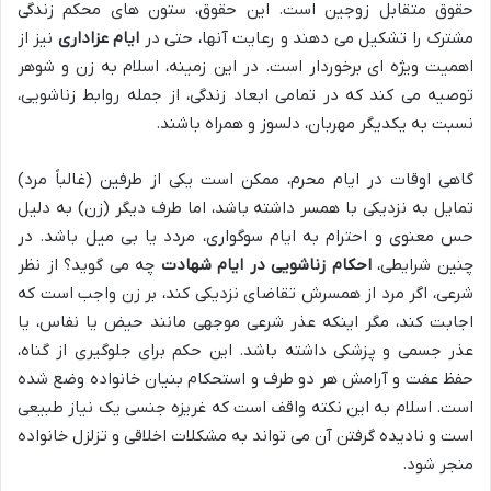
حقوق متقابل زوجین است. این حقوق، ستون های محکم زندگی
مشترک را تشکیل می دهند و رعایت آنها، حتی در
ایام عزاداری
نیز از
اهمیت ویژه ای برخوردار است. در این زمینه، اسلام به زن و شوهر
توصیه می کند که در تمامی ابعاد زندگی، از جمله روابط زناشویی،
نسبت به یکدیگر مهربان، دلسوز و همراه باشند.
گاهی اوقات در ایام محرم، ممکن است یکی از طرفین (غالباً مرد)
تمایل به نزدیکی با همسر داشته باشد، اما طرف دیگر (زن) به دلیل
حس معنوی و احترام به ایام سوگواری، مردد یا بی میل باشد. در
چنین شرایطی،
احکام زناشویی در ایام شهادت
چه می گوید؟ از نظر
شرعی، اگر مرد از همسرش تقاضای نزدیکی کند، بر زن واجب است که
اجابت کند، مگر اینکه عذر شرعی موجهی مانند حیض یا نفاس، یا
عذر جسمی و پزشکی داشته باشد. این حکم برای جلوگیری از گناه،
حفظ عفت و آرامش هر دو طرف و استحکام بنیان خانواده وضع شده
است. اسلام به این نکته واقف است که غریزه جنسی یک نیاز طبیعی
است و نادیده گرفتن آن می تواند به مشکلات اخلاقی و تزلزل خانواده
منجر شود.