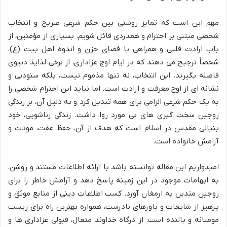
مهم این است که تمایز روشنی بین حکم شرعی صریح و انتخاب
شخصی مبتنی بر احترام و همدردی قائل شویم. بسیاری از مؤمنین، از
باب ارادت قلبی و همراهی با فضای حزن و اندوه اهل بیت (ع)،
شخصاً ترجیح می دهند که در ایام اوج عزاداری، از برخی لذایذ دنیوی
فاصله بگیرند. این انتخاب، نه تنها مذموم نیست، بلکه ستودنی و
نشانه ای از اوج معرفت و ارادت است. اما نباید این احترام شخصی را
به یک حکم شرعی الزامی برای همه تبدیل کرد و به دلیل آن، بر زندگی
زوجین سخت گیری های بی مورد روا داشت. زندگی زناشویی، خود
بنیانی مقدس در اسلام است که هدف از آن، حفظ عفت، مودت و
آرامش خانواده است.
امیدواریم این مقاله توانسته باشد با ارائه اطلاعات مستند و روشن،
به ابهامات موجود در این زمینه پاسخ دهد و آرامش خاطر را برای
زوجین متدین به ارمغان آورد. کسب اطلاعات دینی از منابع موثق و
پرهیز از شایعات و باورهای نادرست، همواره بهترین راه برای زیست
مومنانه و بالنده است. از درگاه خداوند متعال، قبولی عزاداری ها و