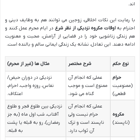
اند.
با رعایت این نکات اخلاقی، زوجین می توانند هم به وظایف دینی و
احترام به
اوقات مکروه نزدیکی از نظر شرع
در ایام محرم عمل کنند و
هم زندگی زناشویی خود را در فضایی از آرامش، محبت و معنویت
ادامه دهند. این تعادل، نشانه یک زندگی ایمانی سالم و بالنده است.
نوع حکم
شرح مختصر
مثال ها (غیر از محرم)
حرام
عملی که انجام آن
نزدیکی در دوران حیض/
(ممنوعیت
ممنوع است و موجب
نفاس، روزه واجب، احرام،
قطعی)
گناه می شود.
اعتکاف.
عملی که انجام آن
نزدیکی بین طلوع فجر و طلوع
مکروه
حرام نیست ولی
آفتاب، شب اول ماه (به جز
(ناپسند)
ناپسند است و ترک
رمضان)، رو به قبله یا پشت
آن ثواب دارد.
به قبله.