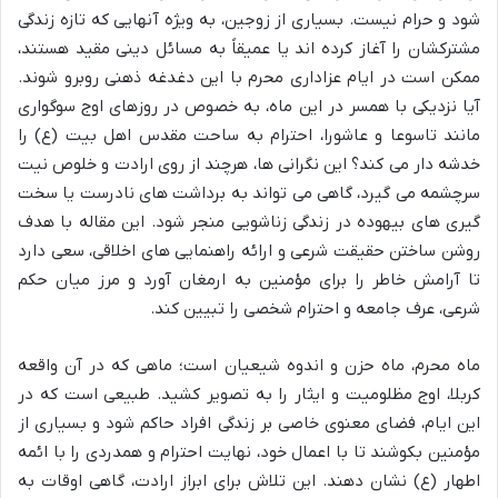
شود و حرام نیست. بسیاری از زوجین، به ویژه آنهایی که تازه زندگی
مشترکشان را آغاز کرده اند یا عمیقاً به مسائل دینی مقید هستند،
ممکن است در ایام عزاداری محرم با این دغدغه ذهنی روبرو شوند.
آیا نزدیکی با همسر در این ماه، به خصوص در روزهای اوج سوگواری
مانند تاسوعا و عاشورا، احترام به ساحت مقدس اهل بیت (ع) را
خدشه دار می کند؟ این نگرانی ها، هرچند از روی ارادت و خلوص نیت
سرچشمه می گیرد، گاهی می تواند به برداشت های نادرست یا سخت
گیری های بیهوده در زندگی زناشویی منجر شود. این مقاله با هدف
روشن ساختن حقیقت شرعی و ارائه راهنمایی های اخلاقی، سعی دارد
تا آرامش خاطر را برای مؤمنین به ارمغان آورد و مرز میان حکم
شرعی، عرف جامعه و احترام شخصی را تبیین کند.
ماه محرم، ماه حزن و اندوه شیعیان است؛ ماهی که در آن واقعه
کربلا، اوج مظلومیت و ایثار را به تصویر کشید. طبیعی است که در
این ایام، فضای معنوی خاصی بر زندگی افراد حاکم شود و بسیاری از
مؤمنین بکوشند تا با اعمال خود، نهایت احترام و همدردی را با ائمه
اطهار (ع) نشان دهند. این تلاش برای ابراز ارادت، گاهی اوقات به