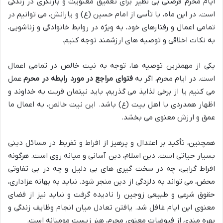
ایام محرم فرصتی بی نظیر برای تعمیق معنویت و بازنگری در زندگی
است. در این ماه، با تأسی از امام حسین (ع) و یارانش، می توانیم در
تمامی اعمال و رفتارهای خود، به ویژه در روابط خانوادگی و زناشویی،
به نکات اخلاقی و توصیه های ارزشمند توجه کنیم.
یکی از مهمترین توصیه ها، توجه به نیت خالص در تمامی اعمال
است. در ایام محرم، اگر به
فتوای مراجع در مورد رابطه در محرم
عمل
می کنیم یا از برخی لذایذ می گذریم، باید نیتمان قربت به خداوند و
اظهار همدردی با اهل بیت (ع) باشد. این نیت خالص، به اعمال ما
عمق و ارزش معنوی می بخشد.
همچنین، تأکید بر اعتدال و پرهیز از افراط و تفریط در مسائل دینی
بسیار حیاتی است. دین اسلام، دین آسانی و میانه روی است. هرگونه
افراط گرایی، چه در سخت گیری های بی دلیل و چه در بی تفاوتی
محض، می تواند به دلزدگی از دین منجر شود. نباید به بهانه عزاداری،
حقوق شرعی و طبیعی زوجین را نادیده گرفت و نباید نیز از فضای
معنوی این ایام غافل شد. یافتن تعادل میان انجام وظایف زندگی و
بهره مندی از فیوضات معنوی محرم، هنر زیست مومنانه است.