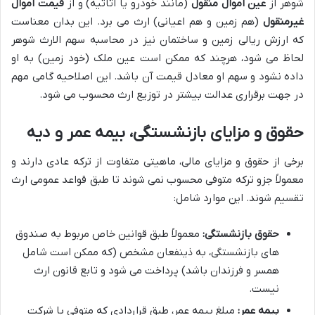
شوهر از
عین اموال منقول
(مانند خودرو یا اثاثیه) و از
قیمت اموال
غیرمنقول
(هم زمین و هم اعیانی) ارث می برد. این بدان معناست
که ارزش ریالی زمین و ساختمان نیز در محاسبه سهم الارث شوهر
لحاظ می شود، هرچند که ممکن است عین ملک (خود زمین) به او
داده نشود و سهم او معادل قیمت آن باشد. این اصلاحیه گامی مهم
در جهت برقراری عدالت بیشتر در توزیع ارث محسوب می شود.
حقوق و مزایای بازنشستگی، بیمه عمر و دیه
برخی از حقوق و مزایای مالی، ماهیتی متفاوت از ترکه عادی دارند و
معمولاً جزو ترکه متوفی محسوب نمی شوند تا طبق قواعد عمومی ارث
تقسیم شوند. این موارد شامل:
حقوق بازنشستگی:
معمولاً طبق قوانین خاص مربوط به صندوق
های بازنشستگی، به ذینفعان مشخص (که ممکن است شامل
همسر و فرزندان باشد) پرداخت می شود و تابع قانون ارث
نیست.
بیمه عمر:
مبلغ بیمه عمر، طبق قراردادی که متوفی با شرکت