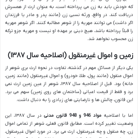
که خودش باید به زن می پرداخته است، به عنوان ارث از همسرش
دریافت کند. در واقع، ورثه نسبی زن (مانند پدر و مادر یا فرزندان
اگر داشت) می توانند مهریه را از شوهر مطالبه کنند. اگر شوهر مهریه
را قبلاً پرداخته باشد، هیچ دینی بر عهده او نیست و مهریه جزو ترکه
زن محسوب نخواهد شد.
زمین و اموال غیرمنقول (اصلاحیه سال ۱۳۸۷)
یکی دیگر از مسائل مهم در گذشته، تفاوت در نحوه ارث بری شوهر از
اموال منقول (مانند پول، طلا، خودرو) و اموال غیرمنقول (مانند زمین،
خانه) بود. قبل از اصلاحیه سال ۱۳۸۷، شوهر از عین زمین ارث نمی
برد و فقط از قیمت اعیانی (ساختمان های روی زمین) سهم می برد.
این قانون، چالش ها و نارضایتی های زیادی را به دنبال داشت.
اما با اصلاحیه
مواد 946 و 948 قانون مدنی
در سال ۱۳۸۷، این
وضعیت تغییر کرده است. مطابق قانون فعلی، شوهر از تمامی اموال
زن، چه منقول و چه غیرمنقول، ارث می برد. در مورد اموال غیرمنقول،