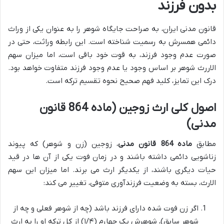
بدون فرزند
قانون مدنی ایران، به صراحت جایگاه شوهر را به عنوان یکی از وراث
دائمی همسرش به رسمیت شناخته است. این رابطه وراثت، حتی در
صورت عدم وجود فرزند، به قوت خود باقی است، اما میزان سهم
الاررث شوهر بر اساس وجود یا عدم وجود فرزند متفاوت خواهد بود.
درک این تمایز، کلید فهم صحیح نحوه تقسیم ترکه است.
اصول کلی ارث زوجین (ماده 864 قانون
مدنی)
مطابق
ماده 864 قانون مدنی
، زوجین (زن و شوهر) که پیوند
زناشویی دائمی داشته باشند و در زمان فوت یکی از آن ها در قید
حیات دیگری باشند، از یکدیگر ارث می برند. اما میزان این سهم
الارث، بسته به وضعیت فرزندآوری متوفی، تغییر می کند:
اگر زن فوت شده دارای فرزند باشد (چه از شوهر فعلی و چه از
شوهر سابق)، شوهرش یک چهارم (۱/۴) از کل ترکه او را به ارث