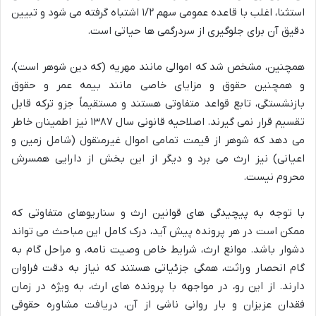
استثنا، اغلب با قاعده عمومی سهم ۱/۲ اشتباه گرفته می شود و تبیین
دقیق آن برای جلوگیری از سردرگمی ها حیاتی است.
همچنین، مشخص شد که اموالی مانند مهریه (که دین شوهر است)،
و همچنین حقوق و مزایای خاصی مانند بیمه عمر و حقوق
بازنشستگی، تابع قواعد متفاوتی هستند و مستقیماً جزو ترکه قابل
تقسیم قرار نمی گیرند. اصلاحیه قانونی سال ۱۳۸۷ نیز اطمینان خاطر
می دهد که شوهر از قیمت تمامی اموال غیرمنقول (شامل زمین و
اعیانی) نیز ارث می برد و دیگر از این بخش از دارایی همسرش
محروم نیست.
با توجه به پیچیدگی های قوانین ارث و سناریوهای متفاوتی که
ممکن است در هر پرونده پیش آید، درک کامل این مباحث می تواند
دشوار باشد. موانع ارث، شرایط خاص وصیت نامه، و مراحل گام به
گام انحصار وراثت، همگی جزئیاتی هستند که نیاز به دقت فراوان
دارند. از این رو، در مواجهه با پرونده های ارث، به ویژه در زمان
فقدان عزیزان و بار روانی ناشی از آن، دریافت مشاوره حقوقی