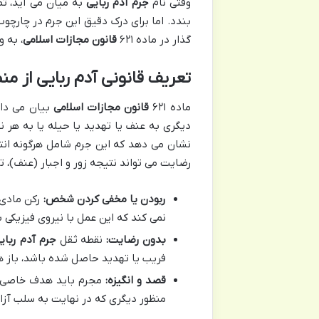
وقتی نام
جرم آدم ربایی
به میان می آید، تص
بندد. اما برای درک دقیق این جرم در چارچوب
گذار در ماده ۶۲۱
قانون مجازات اسلامی
، به 
تعریف قانونی آدم ربایی از من
ماده ۶۲۱
قانون مجازات اسلامی
بیان می دار
دیگری به عنف یا تهدید یا حیله یا به هر 
نشان می دهد که این جرم شامل هرگونه انت
رضایت می تواند نتیجه زور و اجبار (عنف)، ت
ربودن یا مخفی کردن شخص:
رکن مادی 
نمی کند که این عمل با نیروی فیزیکی با
بدون رضایت:
نقطه ثقل
جرم آدم ربای
فریب یا تهدید حاصل شده باشد، باز هم
قصد و انگیزه:
مجرم باید هدف خاصی از 
منظور دیگری که در نهایت به سلب آزا