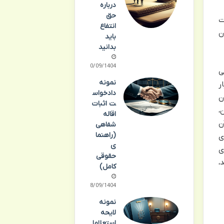
درباره
حق
ت
انتفاع
ن
باید
بدانید
30/09/1404
ی
نمونه
ر
دادخواس
ن
ت اثبات
،
اقاله
ن
شفاهی
(راهنما
ی
ی
ی
حقوقی
،
کامل)
28/09/1404
نمونه
لایحه
استعلاما