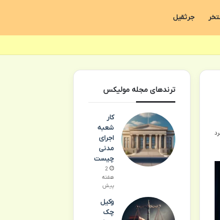
تخر
جرثقیل
ترندهای مجله مولیکس
کار
شعبه
اجرای
مدنی
چیست
2
هفته
پیش
وکیل
چک