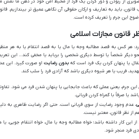
ویری از ربودن و دور کردن یک فرد از محیط امن خود در ذهن ما نقش م
 قانون، باید به تعاریف و ارکان حقوقی آن نگاهی عمیق تر بیندازیم. قانو
وضوح این جرم را تعریف کرده است.
ظر قانون مجازات اسلامی
د: هر کس به قصد مطالبه وجه یا مال یا به قصد انتقام یا به هر منظو
نحو دیگر شخصاً یا توسط دیگری شخصی را برباید یا مخفی کند… این تعری
قال یا پنهان کردن یک فرد است که
بدون رضایت
او صورت گیرد. این عد
هدید، فریب یا هر شیوه دیگری باشد که آزادی فرد را سلب کند.
این جرم، یعنی عملی که باعث جابجایی یا پنهان شدن فرد می شود. تفاوت
شد یا صرفاً با گمراه کردن قربانی.
ی
، عدم وجود رضایت از سوی قربانی است. حتی اگر رضایت ظاهری به دلی
 از نظر قانون، معتبر نیست.
این کار داشته باشد؛ خواه مطالبه وجه یا مال، خواه انتقام جویی، یا ه
دی فرد منجر شود.