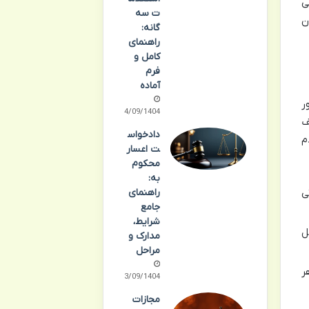
ی
ت سه
ن
گانه:
راهنمای
کامل و
فرم
آماده
ر
24/09/1404
ف
دادخواس
م
ت اعسار
محکوم
به:
ی
راهنمای
جامع
شرایط،
ل
مدارک و
مراحل
ر
23/09/1404
مجازات