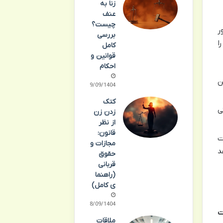
زنا به
عنف
چیست؟
ر
بررسی
ا
کامل
قوانین و
احکام
ن
19/09/1404
کتک
ی
زدن زن
از نظر
قانون:
ت
مجازات و
د
حقوق
قربانی
(راهنما
ی کامل)
18/09/1404
ت
ملاقات