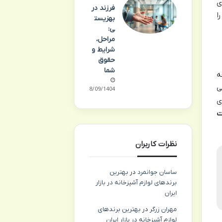
ی
فرزند در
ا
بهزیست
ی:
مراحل،
شرایط و
حقوق
شما
ه
ی
18/09/1404
ی
ت
نظرات کاربران
ساسان جوانمرد
در
بهترین
برندهای لوازم آشپزخانه در بازار
ایران
مهران زرگر
در
بهترین برندهای
لوازم آشپزخانه در بازار ایران