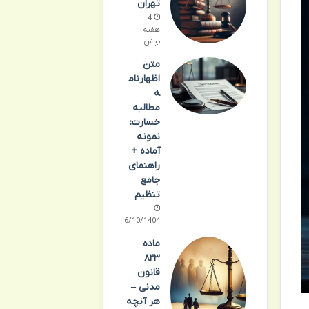
تهران
4
هفته
پیش
متن
اظهارنام
ه
مطالبه
خسارت:
نمونه
آماده +
راهنمای
جامع
تنظیم
06/10/1404
ماده
۸۲۳
قانون
مدنی –
هر آنچه