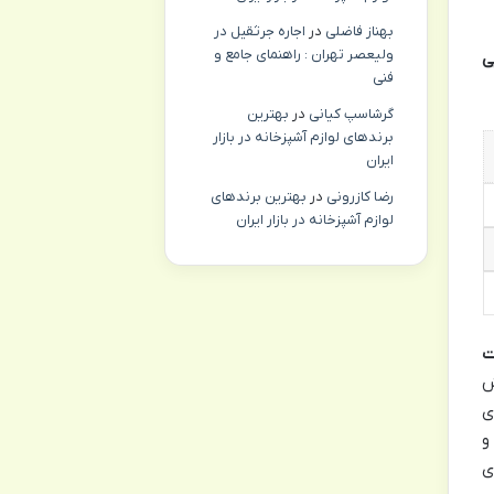
بهناز فاضلی
در
اجاره جرثقیل در
ولیعصر تهران : راهنمای جامع و
ی
فنی
گرشاسپ کیانی
در
بهترین
برندهای لوازم آشپزخانه در بازار
ایران
رضا کازرونی
در
بهترین برندهای
لوازم آشپزخانه در بازار ایران
ت
ش
ی
و
ی