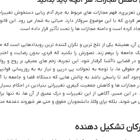
 کاهش مجازات: هر آنچه باید بدانید
عزیری»، فهم مجازات های مربوط به جرم آدم ربایی دستخوش تغییرا
 فردی که با این موضوع سروکار دارد، حیاتی به شمار می رود. این قانو
یجاد کرده است و دامنه مجازات ها را تحت تأثیر قرار داده است.
ان آن، همیشه یکی از تلخ ترین و نگران کننده ترین رویدادهایی است که م
ک جامعه را برهم زند. تصورش را بکنید که فردی، بدون رضایت و اختیا
در فضایی ناآشنا گرفتار شود. این تجربه، زخم های عمیقی بر روح و روا
م حقوقی ما، با توجه به تحولات پی درپی و نیاز به به روزرسانی قوانین
ود آمد تا پاسخی باشد به چالش هایی که دستگاه قضا و جامعه با آ
 در مجازات ها و کاهش جمعیت کیفری، تغییراتی بنیادین در احکام بسیار
د. در این مسیر، آگاهی از این تغییرات و درک عمیق از آن ها، نه تنها برا
ی می شوند، بلکه برای وکلا، دانشجویان حقوق و حتی هر شهروند دغدغه مند
ارکان تشکیل دهنده