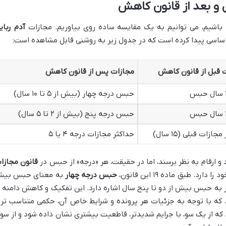
 و بعد از قانون کاهش
ه باشیم، می توانیم به یک مقایسه ساده روی بیاوریم. مجازات
آدم ربای
اساسی پیدا کرده است که در جدول زیر به روشنی قابل مشاهده است:
 قبل از قانون کاهش
مجازات پس از قانون کاهش
حبس درجه چهار (بیش از ۵ تا ۱۰ سال)
حبس درجه پنج (بیش از ۲ تا ۵ سال)
جازات قبلی (۱۵ سال)
حداکثر مجازات درجه ۴ یا ۵
د و ارقام به نظر برسند، اما در حقیقت، هر «درجه» از حبس در
قانون مجازا
. طبق ماده ۱۹ این قانون،
حبس درجه چهار
به معنای حبس بی
 به حبس بیش از دو تا پنج سال اشاره دارد. این تفکیک و کاهش دامنه 
 که با توجه به جزئیات هر پرونده و شرایط خاص آن، حکمی متناسب تر 
د که از یک سو، با جرایم شدیدتر، قاطعیت بیشتری نشان داده شود و از سو