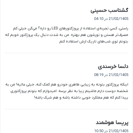
گ
گشتاسب حسینی
ف
21/02/1405 در 04:10
ت
راستی، کسی تجربه‌ی استفاده از پروژکتورهای LED رو داره؟ می‌گن خیلی کم
:
مصرف‌تر هستن و نورشون هم بهتره. من به شدت دنبال یک پروژکتور خوبم که
بتونم توی شب‌های تاریک ازش استفاده کنم.
گ
دلسا خرسندی
ف
21/02/1405 در 08:19
ت
اینکه پروژکتور بتونه به زیبایی ظاهری خودرو هم کمک کنه، خیلی عالیه! من به
:
شخصه دوست دارم ماشینم زیبا به نظر برسه. امیدوارم که بتونم پروژکتوری
پیدا کنم که هم عملکرد خوبی داشته باشه و هم شیک باشه!
گ
پریسا هوشمند
ف
21/02/1405 در 10:50