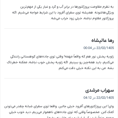
ت
به نظرم مقاومت پروژکتورها در برابر آب و گرد و غبار یکی از مهم‌ترین
:
ویژگی‌هاشونه. همیشه توی سفرای آفرود با این شرایط مواجه می‌شیم. اگه
پروژکتور مقاوم نباشه، خیلی زود خراب می‌شه.
گ
رها عالیشاه
ف
22/02/1405 در 00:04
ت
زاویه پخش نور هم که واقعاً مهمه! وقتی توی جاده‌های کوهستانی رانندگی
:
می‌کنیم، باید همه‌چیز رو ببینیم. اگه زاویه پخش خوب نباشه، ممکنه خطرناک
بشه. من به این نکته خیلی دقت می‌کنم.
گ
سهراب مرشدی
ف
22/02/1405 در 04:12
ت
وای! این پروژکتورهای آفرود خیلی جالبن. واقعا توی سفرای شبانه چقدر می‌تونن
:
کمک کنن. مخصوصاً وقتی که توی جاده‌های ناهموار می‌ریم، دید خوب خیلی
مهمه. حتماً باید یکی از اینا رو برای ماشینم بخرم!