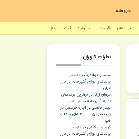
داروخانه
بین الملل
اقتصادی
خانواده
فیلم و سریال
نظرات کاربران
ساسان جوانمرد
در
بهترین
برندهای لوازم آشپزخانه در بازار
ایران
مهران زرگر
در
بهترین برندهای
لوازم آشپزخانه در بازار ایران
بهناز فاضلی
در
اجاره جرثقیل در
ولیعصر تهران : راهنمای جامع و
فنی
گرشاسپ کیانی
در
بهترین
برندهای لوازم آشپزخانه در بازار