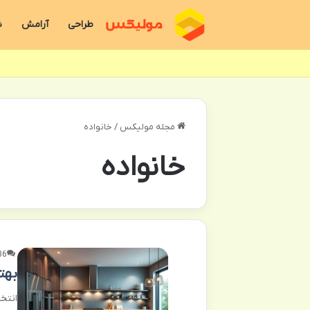
طراحی
آرامش
ش
مجله مولیکس
/
خانواده
خانواده
36
بهتر
انتخا