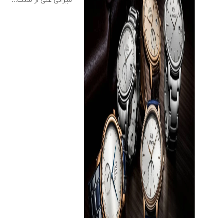
میراثی غنی از سنت…