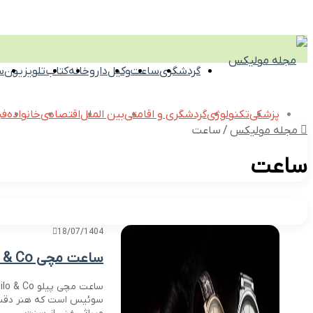
گردشگری
ساعت
وکیل
داروخانه
کتاب
تلویزیون
س
پزشکی
تکنولوژی
گردشگری و اقامتی
بین الملل
اقتصادی
خانواده
فی
مجله مولیکس
/
ساعت
ساعت
18/07/1404
ساعت مچی Pilo & Co | خرید و قیمت ساعت پیلو اورجینال
سوئیس است که هنر دقت و