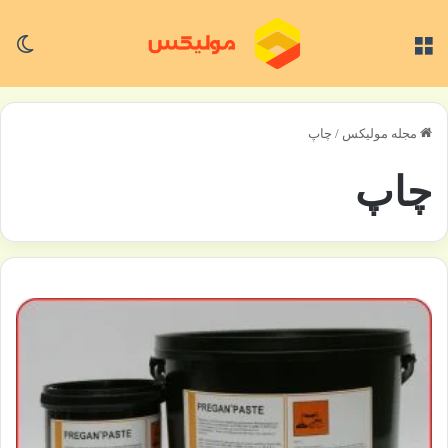
منو
تغی
مجله مولیکس
/
چاپ
چاپ