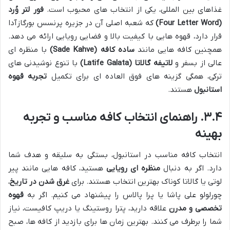
غذاهای بین المللی، یکی از انتخاب های محبوب است.
فور لتر وُرد
(Four Letter Word)
که شعبه اصلی آن در جزیره پرنسس بورگازآدا
قرار دارد، قهوه هایی با کیفیت بالا و فضایی رویایی ارائه می دهد.
همچنین کافه هایی مانند
ساده کافه (Sade Kahve)
با منظره ای
عالی از بسفر و
لاتیفه گالاتا (Latife Galata)
با تنوع نوشیدنی های
ترکی، همگی گزینه های فوق العاده ای برای تکمیل
تجربه قهوه
استانبول
هستند.
۳.۴. راهنمای انتخاب کافه مناسب و تجربه
بهینه
انتخاب کافه مناسب در استانبول، بستگی به سلیقه و هدف شما
دارد. اگر به دنبال
منظره ای رویایی
هستید، کافه هایی مانند پیر
لوتی یا گالاتا کوناک بهترین انتخاب هستند. برای
غرق شدن در تاریخ
،
چورلولو علی پاشا یا پرا پالاس را پیشنهاد می کنیم. اگر به
قهوه
تخصصی و مدرن
علاقه دارید، پترا روستینگ یا دریپ کافیست، نیاز
شما را برطرف می کنند. بهترین زمان ها برای بازدید از کافه ها، صبح