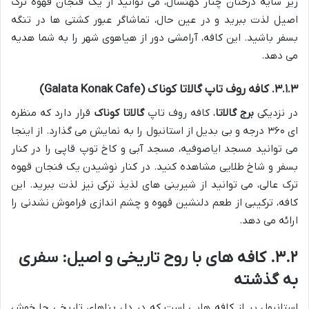
زیر سایه درختان چنار کهنسال، می توانید از یک فنجان قهوه ترک
اصیل لذت ببرید و در عین حال، تماشاگر عبور کشتی ها در تنگه
بسفر باشید. این کافه، آرامشی دور از هیاهوی شهر را به شما هدیه
می دهد.
۳.۱.۳. کافه روف تاپ گالاتا کوناک (Galata Konak Cafe)
در نزدیکی
برج گالاتا
، کافه روف تاپ
گالاتا کوناک
قرار دارد که منظره
ای ۳۶۰ درجه و بی بدیل از استانبول را به نمایش می گذارد. از اینجا
می توانید مسجد ایاصوفیه، مسجد آبی و کاخ توپ قاپی را در کنار
بسفر و شاخ طلایی مشاهده کنید. در کنار نوشیدن یک فنجان قهوه
ترک عالی، می توانید از شیرینی های لذیذ ترکی نیز لذت ببرید. این
کافه، ترکیبی از طعم دلنشین قهوه و چشم اندازی فراموش نشدنی را
ارائه می دهد.
۳.۲. کافه های با روح تاریخی و اصیل: سفری
به گذشته
استانبول پر از کافه هایی است که در دل بناهای تاریخی جا خوش