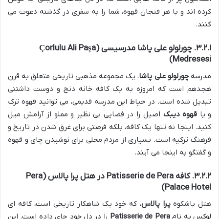
کرده اند و با هر فنجان قهوه، شما را به سفری در گذشته دعوت می
کنند.
۳.۲.۱. چورلولو علی پاشا مدرسیسی (Çorlulu Ali Paşa
Medresesi)
مدرسه
چورلولو علی پاشا
، یک مجموعه مذهبی تاریخی متعلق به قرن
هجدهم است که امروزه به یک کافه خانه دنج و دوست داشتنی
تبدیل شده است. در حیاط این مدرسه قدیمی، می توانید قهوه ترک
و یا
قهوه دیبک
اصیل را در فضایی بی نظیر و مملو از آرامش میل
کنید. اینجا نه تنها یک کافه، بلکه فرصتی برای غرق شدن در تاریخ و
فرهنگ ترکیه است. بسیاری از مردم محلی برای نوشیدن چای و قهوه
و گفتگو به اینجا می آیند.
۳.۲.۲. کافه Patisserie de Pera در هتل پرا پالاس (Pera
Palace Hotel)
هتل باشکوه
پرا پالاس
، که خود یک شاهکار تاریخی است، کافه ای
لوکس به نام
Patisserie de Pera
را در دل خود جای داده است. این