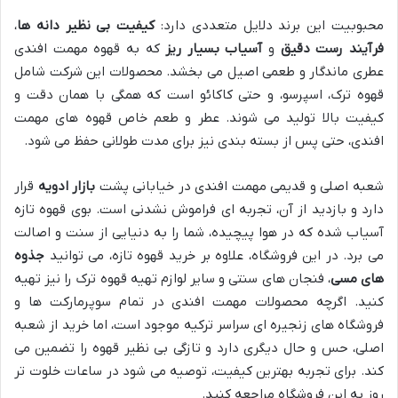
محبوبیت این برند دلایل متعددی دارد:
کیفیت بی نظیر دانه ها
،
فرآیند رست دقیق
و
آسیاب بسیار ریز
که به قهوه مهمت افندی
عطری ماندگار و طعمی اصیل می بخشد. محصولات این شرکت شامل
قهوه ترک، اسپرسو، و حتی کاکائو است که همگی با همان دقت و
کیفیت بالا تولید می شوند. عطر و طعم خاص قهوه های مهمت
افندی، حتی پس از بسته بندی نیز برای مدت طولانی حفظ می شود.
شعبه اصلی و قدیمی مهمت افندی در خیابانی پشت
بازار ادویه
قرار
دارد و بازدید از آن، تجربه ای فراموش نشدنی است. بوی قهوه تازه
آسیاب شده که در هوا پیچیده، شما را به دنیایی از سنت و اصالت
می برد. در این فروشگاه، علاوه بر خرید قهوه تازه، می توانید
جذوه
های مسی
، فنجان های سنتی و سایر لوازم تهیه قهوه ترک را نیز تهیه
کنید. اگرچه محصولات مهمت افندی در تمام سوپرمارکت ها و
فروشگاه های زنجیره ای سراسر ترکیه موجود است، اما خرید از شعبه
اصلی، حس و حال دیگری دارد و تازگی بی نظیر قهوه را تضمین می
کند. برای تجربه بهترین کیفیت، توصیه می شود در ساعات خلوت تر
روز به این فروشگاه مراجعه کنید.