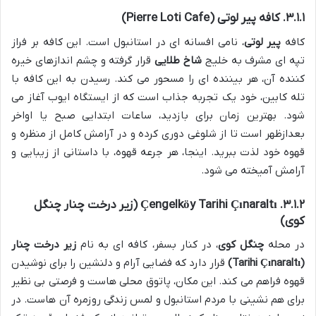
۳.۱.۱. کافه پیر لوتی (Pierre Loti Cafe)
کافه
پیر لوتی
، نامی افسانه ای در استانبول است. این کافه بر فراز
تپه ای مشرف به خلیج
شاخ طلایی
قرار گرفته و چشم اندازهای خیره
کننده آن، هر بیننده ای را مسحور می کند. رسیدن به این کافه با
تله کابین، خود یک تجربه جذاب است که از ایستگاه ایوب آغاز می
شود. بهترین زمان برای بازدید، ساعات ابتدایی صبح یا اواخر
بعدازظهر است تا از شلوغی دوری کرده و در آرامش کامل از منظره و
قهوه خود لذت ببرید. اینجا، هر جرعه قهوه، با داستانی از زیبایی و
آرامش آمیخته می شود.
۳.۱.۲. Çengelköy Tarihi Çınaraltı (زیر درخت چنار چنگل
کوی)
در محله
چنگل کوی
، در کنار بسفر، کافه ای به نام
زیر درخت چنار
(Tarihi Çınaraltı)
قرار دارد که فضایی آرام و دلنشین را برای نوشیدن
قهوه فراهم می کند. این مکان، پاتوق محلی هاست و فرصتی بی نظیر
برای هم نشینی با مردم استانبول و لمس زندگی روزمره آن هاست. در