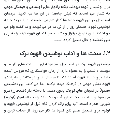
شنیدن داستان ها و خواندن شعر تبدیل شدند. این مکان ها تنها
برای نوشیدن قهوه نبودند، بلکه پاتوق های اجتماعی و فرهنگی مهمی
به شمار می آمدند که نبض جامعه در آن ها می تپید. مردمان
استانبول در این قهوه خانه ها کنار هم می نشستند و با جرعه جرعه
نوشیدن قهوه، خستگی روز را از تن به در می کردند و به گفت وگو می
پرداختند. این تاریخ پرفراز و نشیب، هر فنجان قهوه ترک را به پلی
بین گذشته و حال تبدیل کرده است.
۱.۲. سنت ها و آداب نوشیدن قهوه ترک
نوشیدن قهوه ترک در استانبول، مجموعه ای از سنت های ظریف و
دوست داشتنی را به همراه دارد. از زمان خواستگاری که عروس آینده
باید برای داماد قهوه آماده کند تا مهمانی های دوستانه و خانوادگی،
قهوه نقش مهمی در فرهنگ مردم ترکیه ایفا می کند. این نوشیدنی
معمولاً در فنجان های کوچک بدون دسته یا دسته دار (فینجان) سرو
می شود و اغلب با یک لیوان آب و یک تکه راحت الحلقوم (لوکوم)
شیرین همراه است. آب برای پاک کردن کام قبل از نوشیدن قهوه و
لوکوم برای تعدیل طعم تلخ قهوه به کار می رود. از جذاب ترین و