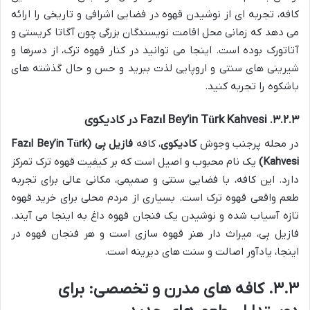
کافه، تجربه ای از نوشیدن قهوه در فضایی اشرافی و تاریخی را ارائه
می دهد که زمانی محل اقامت نویسندگان بزرگی چون آگاتا کریستی و
آتاتورک بوده است. اینجا می توانید در کنار قهوه ترک، از دسرها و
شیرینی های سنتی و اروپایی لذت ببرید و حس و حال گذشته های
باشکوه را تجربه کنید.
۳.۲.۳. Fazıl Bey’in Türk Kahvesi در کادیکوی
در محله پرجنب وجوش
کادیکوی
، کافه
فازیل بِی (Fazıl Bey’in Türk
Kahvesi)
یک نام محبوب و اصیل است که بر کیفیت قهوه ترک تمرکز
دارد. این کافه، با فضایی سنتی و صمیمی، مکانی عالی برای تجربه
طعم واقعی قهوه ترک است. بسیاری از مردم محلی برای خرید قهوه
تازه آسیاب شده و نوشیدن یک فنجان قهوه داغ به اینجا می آیند.
فازیل بِی، میراث دار هنر قهوه سازی است و هر فنجان قهوه در
اینجا، یادآور اصالت و سنت های دیرینه است.
۳.۳. کافه های مدرن و تخصصی: برای