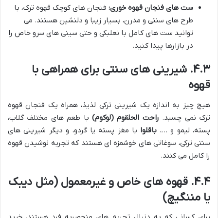
ست های فنجان قهوه خوری:
فنجان های کوچک قهوه ترک، با
طرح های سنتی و مدرن، بسیار زیبا و دلنشین هستند. می
توانید ست های کامل با نعلبکی و حتی سینی های سرو خاص را
در بازارها پیدا کنید.
۴.۳. شیرینی های سنتی برای همراهی با
قهوه
هیچ چیز به اندازه یک شیرینی ترکی لذیذ، همراه یک فنجان قهوه
ترک نمی چسبد.
راحت الحلقوم (لوکوم)
با طعم های مختلف گلاب،
پسته، لیمو و …،
باقلوا
با مغز پسته یا گردو، و دیگر شیرینی های
سنتی ترکی، سوغاتی های خوشمزه ای هستند که تجربه نوشیدن قهوه
را کامل می کنند.
۴.۴. قهوه های خاص و غیرمعمول (مثل دیبک
یا مننگیچ)
برای کسانی که به دنبال تجربه های منحصربه فرد هستند، خرید