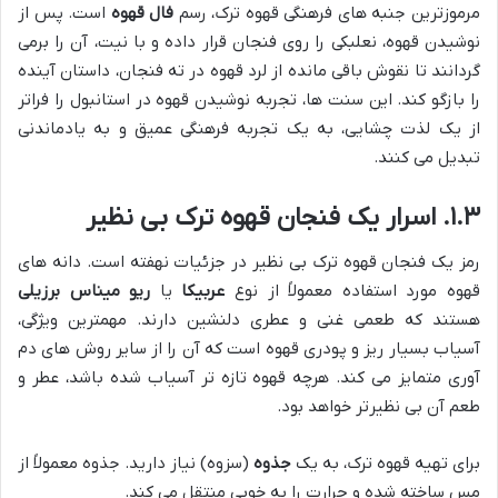
مرموزترین جنبه های فرهنگی قهوه ترک، رسم
فال قهوه
است. پس از
نوشیدن قهوه، نعلبکی را روی فنجان قرار داده و با نیت، آن را برمی
گردانند تا نقوش باقی مانده از لرد قهوه در ته فنجان، داستان آینده
را بازگو کند. این سنت ها، تجربه نوشیدن قهوه در استانبول را فراتر
از یک لذت چشایی، به یک تجربه فرهنگی عمیق و به یادماندنی
تبدیل می کنند.
۱.۳. اسرار یک فنجان قهوه ترک بی نظیر
رمز یک فنجان قهوه ترک بی نظیر در جزئیات نهفته است. دانه های
قهوه مورد استفاده معمولاً از نوع
عربیکا
یا
ریو میناس برزیلی
هستند که طعمی غنی و عطری دلنشین دارند. مهمترین ویژگی،
آسیاب بسیار ریز و پودری قهوه است که آن را از سایر روش های دم
آوری متمایز می کند. هرچه قهوه تازه تر آسیاب شده باشد، عطر و
طعم آن بی نظیرتر خواهد بود.
برای تهیه قهوه ترک، به یک
جذوه
(سزوه) نیاز دارید. جذوه معمولاً از
مس ساخته شده و حرارت را به خوبی منتقل می کند.