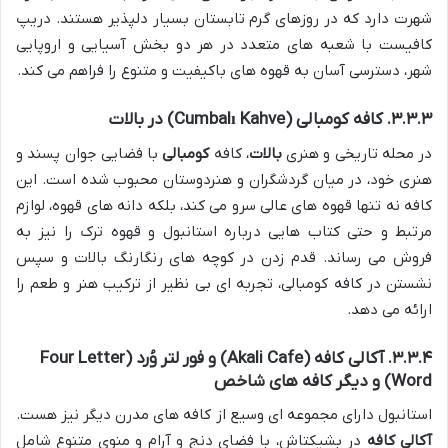
شهرت دارد که در روزهای گرم تابستان بسیار دلپذیر هستند. دریپ
کافیست با شعبه های متعدد در هر دو بخش آسیایی و اروپایی
شهر، دسترسی آسان به قهوه های باکیفیت و متنوع را فراهم می کند.
۳.۳.۳. کافه کومبالی (Cumbalı Kahve) در بالات
در محله تاریخی و هنری
بالات
، کافه
کومبالی
با فضایی جوان پسند و
هنری خود، در میان گردشگران و هنردوستان محبوب شده است. این
کافه نه تنها قهوه های عالی سرو می کند، بلکه دانه های قهوه، لوازم
مرتبط و حتی کتاب هایی درباره استانبول و قهوه ترک را نیز به
فروش می رساند. قدم زدن در کوچه های رنگارنگ بالات و سپس
نشستن در کافه کومبالی، تجربه ای بی نظیر از ترکیب هنر و طعم را
ارائه می دهد.
۳.۳.۴. آکالی کافه (Akali Cafe) و فور لتر وُرد (Four Letter
Word) و دیگر کافه های شاخص
استانبول دارای مجموعه ای وسیع از کافه های مدرن دیگر نیز هست.
آکالی کافه
در بشیکتاش، با فضای دنج و آرام و منوی متنوع شامل