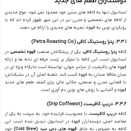
دوستداران طعم های جدید
استانبول تنها به کافه های سنتی خود محدود نمی شود؛ موج جدیدی
از کافه های تخصصی و مدرن نیز در این شهر ظهور کرده اند که با
رویکردی نوین به قهوه، تجربه های جدیدی را ارائه می دهند.
۳.۳.۱. پترا روستینگ کافی (Petra Roasting Co)
کافه
پترا روستینگ کافی
، یکی از پیشگامان صنعت
قهوه تخصصی
در
استانبول است. این کافه با تمرکز بر رُست حرفه ای دانه ها و ارائه
قهوه های باکیفیت از سراسر جهان، توانسته است جایگاه ویژه ای در
میان علاقه مندان به قهوه کسب کند. شعبه اصلی آن در بشیکتاش،
با فضایی مدرن و صنعتی، مکانی عالی برای کشف طعم های جدید
قهوه و آشنایی با روش های نوین دم آوری است.
۳.۳.۲. دریپ کافیست (Drip Coffeeist)
کافه
دریپ کافیست
، با محبوبیت فزاینده خود، به سرعت به یکی از
مقاصد اصلی دوستداران قهوه در استانبول تبدیل شده است. این
کافه به خصوص به خاطر
قهوه های دمی سرد (Cold Brew)
خود