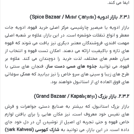
ایفا می کند.
۲.۳.۱. بازار ادویه (Spice Bazaar / Mısır Çarşısı)
بازار ادویه یا میصیر چارشیسی، مرکز اصلی خرید قهوه، ادویه جات
معطر و انواع تنقلات خوشمزه است. در این بازار، علاوه بر شعبه اصلی
مهمت افندی، فروشندگان معتبر دیگری نیز یافت می شوند که قهوه
های تازه و باکیفیت ارائه می دهند. امکان تست قهوه و انتخاب از
میان طعم های مختلف، لذت خرید را دوچندان می کند. علاوه بر
قهوه، می توانید
جذوه های مسی دست ساز
، فنجان های سنتی با
طرح های زیبا و سینی های سرو خاص را نیز بیابید که همگی سوغاتی
های فوق العاده ای از استانبول خواهند بود.
۲.۳.۲. بازار بزرگ (Grand Bazaar / Kapalıçarşı)
بازار بزرگ استانبول، که بیشتر به صنایع دستی، جواهرات و فرش
های نفیس خود معروف است، نیز مکان هایی را برای یافتن لوازم
خاص قهوه و حتی تجربه ای اصیل از نوشیدن آن در دل خود جای
داده است. در این بازار، می توانید به
شارک کهوسی (Şark Kahvesi)