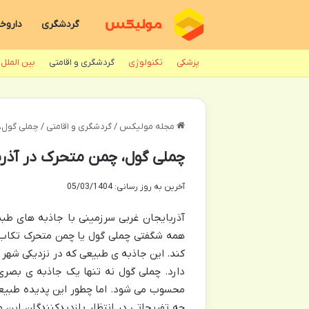
گردشگری
داروخا
پزشکی
تکنولوژی
گردشگری و اقامتی
بین الملل
مجله مولیکس
/
گردشگری و اقامتی
/
چملی گول، 
چملی گول، چمن متحرک در آذرب
آخرین به روز رسانی: 05/03/1404
آذربایجان غربی سرزمینی با جاذبه های طب
همه شگفتی چملی گول یا چمن متحرک تکاب 
کند. این جاذبه ی طبیعی که در نزدیکی شهر ت
دارد. چملی گول نه تنها یک جاذبه ی بصر
محسوب می شود. اما چطور این پدیده طبیع
چه تفریحاتی در انتظار بازدیدکنندگان ای