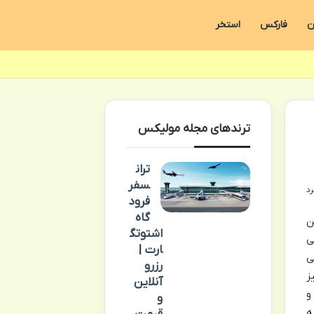
ن
فارکس
استخر
ترندهای مجله مولیکس
تران
سفر
فرود
گاه
ن
اشتوتگ
ی
ارت |
ی
رزرو
ز
آنلاین
و
و
ه