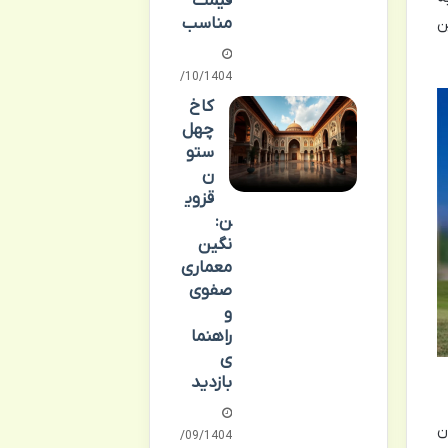
قیمت
مناسب
ن
03/10/1404
کاخ
چهل
ستو
ن
قزوی
ن:
نگین
معماری
صفوی
و
راهنما
ی
بازدید
ن
21/09/1404