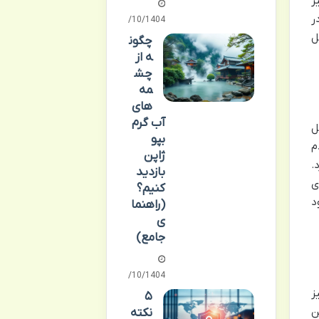
ز
ر
14/10/1404
ل
چگون
ه از
چش
مه
های
آب گرم
ل
بپو
م
ژاپن
.
بازدید
ی
کنیم؟
د
(راهنما
ی
جامع)
14/10/1404
ز
۵
ن
نکته