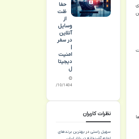
حفا
ی
ظت
ن
از
وسایل
آنلاین
در سفر
|
ت
امنیت
دیجیتا
ل
15/10/1404
نظرات کاربران
ا
سهیل راستی
در
بهترین برندهای
لوازم آشپزخانه در بازار ایران