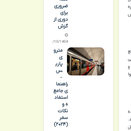
ضروری
ه
برای
س
دوری از
گزش
08/10/1404
مترو
قع
ی
ی
پاری
و
س
ا
–
راهنما
ی جامع
استفاد
ه و
نکات
ه
سفر
.
(۲۰۲۴)
ل