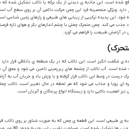
ع شده است. این جاذبه ی دیدنی از یک برکه یا تالاب تشکیل شده که د
 دارد. ویژگی منحصربه فرد این چمن حرکت دائمی آن بر روی سطح آب اس
شود. این پدیده ترکیبی از زیبایی های طبیعی و رازهای زمین شناسی اس
د جذب می کند. چمن متحرک چملی با چشم اندازهای بکر و هوای تازه فرصت
ن در آرامش طبیعت را فراهم می آورد.
متحرک)
 ی شگفت انگیز است. این تالاب که در یک منطقه ی باتلاقی قرار دارد ب
 شده است. آب تالاب از چشمه های زیرزمینی تامین می شود و عمق آن د
 درست در وسط این تالاب قرار گرفته و با وزش باد و جریان آب به آرام
ه ای پویا و جذاب می شود که هر لحظه در حال تغییر است. تالاب چمل
یز اهمیت بالایی دارد و زیستگاه انواع پرندگان و آبزیان است.
به ی طبیعی است. این قطعه ی چمن که به صورت شناور بر روی تالاب قرا
دارد از به هم تنیده شدن ریشه ی گیاهان و نی ها تشکیل شده است. مساحت تقریبی این جزیر