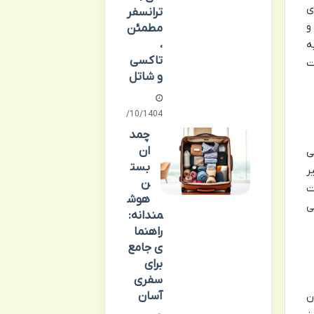
ی
ترانسفر
و
مطمئن
،
ه
تاکسی
ت
و شاتل
13/10/1404
چمد
ان
ی
بست
ر
ن
ت
هوش
ی
مندانه:
راهنما
ی جامع
برای
سفری
آسان
ن