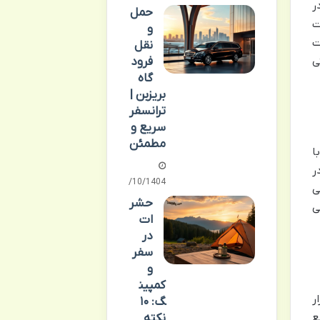
ر
حمل
ت
و
ت
نقل
ی
فرود
گاه
بریزبن |
ترانسفر
سریع و
مطمئن
ا
ر
07/10/1404
ی
حشر
ی
ات
در
سفر
و
کمپین
ر
گ: ۱۰
ه حدود 80 متر مربع
نکته