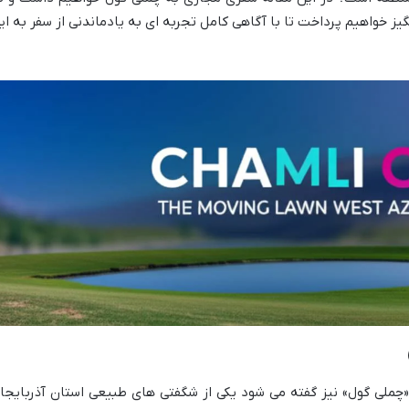
ز خواهیم پرداخت تا با آگاهی کامل تجربه ای به یادماندنی از سفر به ای
چملی گول» نیز گفته می شود یکی از شگفتی های طبیعی استان آذربایجا