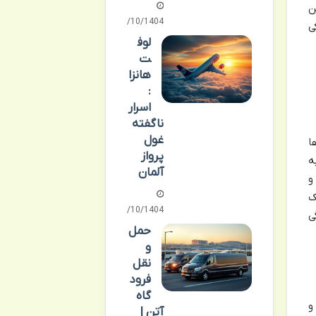
ن
09/10/1404
ی
لوف
ت
هانزا
:
اسرار
ناگفته
غول
ا
پرواز
ه
آلمان
و
ک
11/10/1404
ی
حمل
و
نقل
فرود
گاه
و
آتن |