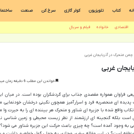
نه
کتاب
تلویزیون
کولر گازی
سرخ کن
صنعت
ساختما
اقتصادی
خانواده
فیلم و سریال
چمن متحرک در آذربایجان غربی
ایجان غربی
خواندن این مطلب 6 دقیقه زمان میبرد
یعی فراوان همواره مقصدی جذاب برای گردشگران بوده است. در میان ای
پدیده ای منحصربه فرد و اسرارآمیز همچون نگینی درخشان خودنمایی م
کاب واقع شده با جزیره ای شناور و متحرک هر بیننده ای را به حیرت وا م
ی است بلکه گنجینه ای ارزشمند از نظر زیست محیطی و زمین شناسی نی
ی به وجود آمده است؟ چه چیزی باعث حرکت این جزیره شناور می شود؟ 
ن منطقه است؟ در این مقاله سفری مجازی به چملی گول خواهیم داشت و ب