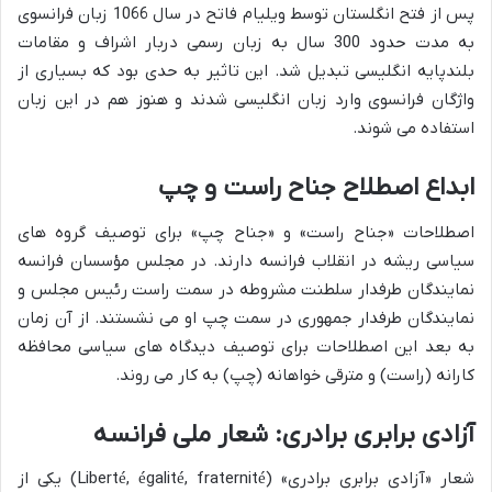
پس از فتح انگلستان توسط ویلیام فاتح در سال 1066 زبان فرانسوی
به مدت حدود 300 سال به زبان رسمی دربار اشراف و مقامات
بلندپایه انگلیسی تبدیل شد. این تاثیر به حدی بود که بسیاری از
واژگان فرانسوی وارد زبان انگلیسی شدند و هنوز هم در این زبان
استفاده می شوند.
ابداع اصطلاح جناح راست و چپ
اصطلاحات «جناح راست» و «جناح چپ» برای توصیف گروه های
سیاسی ریشه در انقلاب فرانسه دارند. در مجلس مؤسسان فرانسه
نمایندگان طرفدار سلطنت مشروطه در سمت راست رئیس مجلس و
نمایندگان طرفدار جمهوری در سمت چپ او می نشستند. از آن زمان
به بعد این اصطلاحات برای توصیف دیدگاه های سیاسی محافظه
کارانه (راست) و مترقی خواهانه (چپ) به کار می روند.
آزادی برابری برادری: شعار ملی فرانسه
شعار «آزادی برابری برادری» (Liberté, égalité, fraternité) یکی از