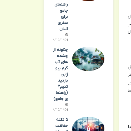
راهنمای
جامع
 ترمینال
برای
سفری
اهم می کند. ترمینال B بیشتر
آسان
ینال
14/10/1404
چگونه از
چشمه
های آب
ل
گرم بپو
فاتر
ژاپن
بازدید
نیز
کنیم؟
ی
(راهنما
ی جامع)
14/10/1404
۵ نکته
حفاظت
ا