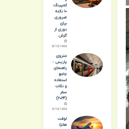
کمپینگ:
۱۰ نکته
ضروری
برای
دوری از
گزش
08/10/1404
متروی
پاریس –
راهنمای
جامع
استفاده
و نکات
سفر
(۲۰۲۴)
09/10/1404
لوفت
هانزا: