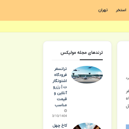
استخر
تهران
ترندهای مجله مولیکس
ترانسفر
فرودگاه
اشتوتگار
ت | رزرو
ر
آنلاین و
ه
قیمت
مناسب
ل
03/10/1404
کاخ چهل