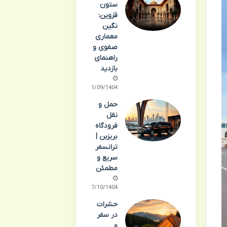
ستون
قزوین:
نگین
معماری
صفوی و
راهنمای
بازدید
21/09/1404
حمل و
نقل
فرودگاه
بریزبن |
ترانسفر
سریع و
مطمئن
07/10/1404
حشرات
در سفر
و