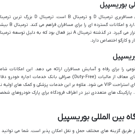
لی بوریسپیل
فرودگاه بوریسپیل دارای دو ترمینال اصلی مسافربری ترمینال D و ترمینال B است. ترمینال D بزرگ ترین
فرودگاه به پروازهای بین المللی اختصاص دارد و امکانات گسترده ای را برای مسافران فر
برای پروازهای داخلی و چارتر مورد استفاده قرار می گیرد. در گذشته ترمینال A نیز فعال بود که به دلیل توسعه ترم
وریسپیل
نوعی را برای رفاه و آسایش مسافران ارائه می دهد. این امکانات شام
رستوران ها و کافه های متعدد فروشگاه های معاف از مالیات (Duty-Free) صرافی بانک خدمات اجاره خودرو د
اطلاعات گردشگری وای فای رایگان و سالن های استراحت VIP می شود. علاوه بر این خدمات پزشکی و کمک های اولیه 
. پارکینگ های متعددی نیز در اطراف فرودگاه برای پارک خودروهای شخص
اه بین المللی بوریسپیل
ز طریق گزینه های مختلف حمل و نقل امکان پذیر است. شما می توانید ب