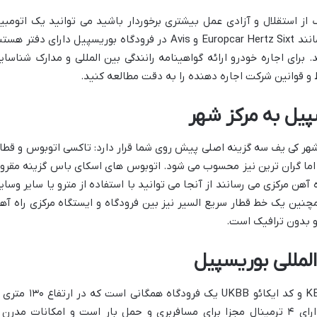
 از استقلال و آزادی عمل بیشتری برخوردار باشید می توانید یک اتومبی
کرایه کنید. شرکت های معتبر اجاره خودرو مانند Europcar Hertz Sixt و Avis در فرودگاه بوریسپیل دارای دفتر ه
 برای اجاره خودرو ارائه گواهینامه رانندگی بین المللی و مدارک شناسای
ط و قوانین شرکت اجاره دهنده را به دقت مطالعه کنید.
پیل به مرکز شهر
شهر کی یف سه گزینه اصلی پیش روی شما قرار دارد: تاکسی اتوبوس و قطار
اما گران ترین نیز محسوب می شود. اتوبوس های اسکای باس گزینه مقرو
آهن مرکزی می رسانند از آنجا می توانید با استفاده از مترو یا سایر وسای
نین یک خط قطار سریع السیر نیز بین فرودگاه و ایستگاه مرکزی راه آه
و بدون ترافیک است.
لمللی بوریسپیل
فرودگاه بین المللی بوریسپیل با کد یاتا KBP و کد ایکائو UKBB یک فرودگاه همگانی است که
سطح دریا واقع شده است. این فرودگاه دارای ۴ ترمینال مجزا برای مسافربری و حمل بار است و امکانات مدرن