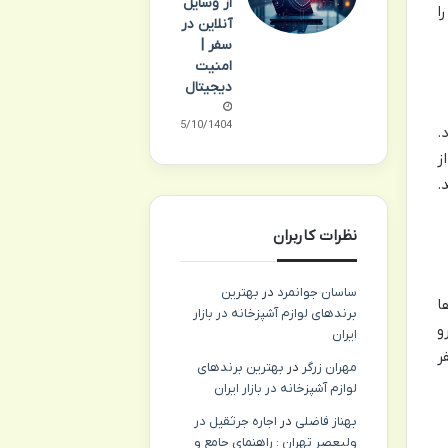
از وسایل
ا
آنلاین در
سفر |
امنیت
دیجیتال
15/10/1404
.
 از
.
نظرات کاربران
ساسان جوانمرد
در
بهترین
ها
برندهای لوازم آشپزخانه در بازار
مترو
ایران
سفر
مهران زرگر
در
بهترین برندهای
لوازم آشپزخانه در بازار ایران
بهناز فاضلی
در
اجاره جرثقیل در
ولیعصر تهران : راهنمای جامع و