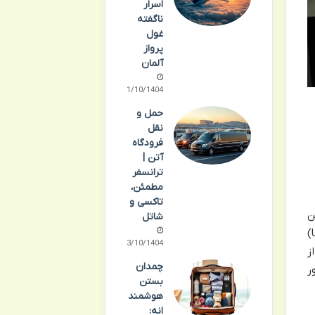
اسرار
ناگفته
غول
پرواز
آلمان
11/10/1404
حمل و
نقل
فرودگاه
آتن |
ترانسفر
مطمئن،
تاکسی و
ین
شاتل
فرودگاه این کشور است. این فرودگاه قطب اصلی شرکت هواپیمایی بین المللی اوکراین (Ukraine International Airlines)
13/10/1404
یی بیش از ۶۵ درصد از
چمدان
ر
بستن
هوشمند
انه: