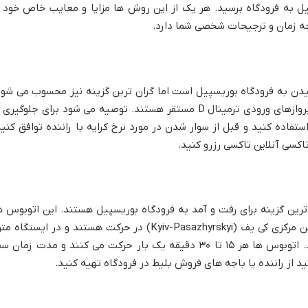
بیل به فرودگاه برسید. هر یک از این روش ها مزایا و معایب خاص خود ر
جه زمان و ترجیحات شخصی شما دارد.
یدن به فرودگاه بوریسپیل است اما گران ترین گزینه نیز محسوب می شود
تاکسی های رسمی فرودگاه در بیرون سالن پروازهای ورودی ترمینال D مستقر هستند. توصیه می شود برای جلوگیری
تفاده کنید و قبل از سوار شدن در مورد نرخ کرایه با راننده توافق کنید
کسی آنلاین تاکسی رزرو کنید.
 اسکای باس (Sky Bus) ارزان ترین گزینه برای رفت و آمد به فرودگاه بوریسپیل هستند. این اتوبوس 
به طور منظم بین فرودگاه و ایستگاه راه آهن مرکزی کی یف (Kyiv-Pasazhyrskyi) در حرکت هستند و در ایستگاه 
خارکیفسکا (Kharkivska) نیز توقف می کنند. اتوبوس ها هر ۱۵ تا ۳۰ دقیقه یک بار حرکت می کنند و مدت زمان 