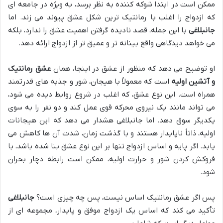
ممکن است در ابتدا شوکه کننده به نظر برسد، به ویژه در جامعه ای
که ازدواج را اغلب با رمانتیک ترین شکل عشق پیوند می زند. اما
جانبلاغی
با این جمله، قصد نادیده گرفتن اهمیت عشق را ندارد، بلکه
می خواهد دیدگاهی واقع بینانه تر و عمیق تر از ازدواج ارائه دهد.
او توضیح می دهد که منظور از عشق در اینجا، همان
عشق رمانتیک
و آتشین اولیه
است که معمولاً با هیجان، شور و جذبه های قدرتمند
همراه است. این نوع عشق، که اغلب در شروع روابط دیده می شود،
می تواند مانند یک نیروی محرکه قوی عمل کند و دو نفر را به سوی
یکدیگر سوق دهد. اما جانبلاغی هشدار می دهد که این هیجانات
اولیه، ذاتاً ناپایدار هستند و با گذشت زمان، شدت آن ها کاهش می
یابد. اگر پایه و اساس ازدواج تنها بر این نوع عشق بنا شده باشد، با
فروکش کردن شور و حرارت اولیه، ممکن است رابطه دچار بحران
شود.
پس اگر عشق رمانتیک اساس نیست، پس چه چیزی است؟
جانبلاغی
تأکید می کند که اساس یک ازدواج موفق و پایدار، مجموعه ای از