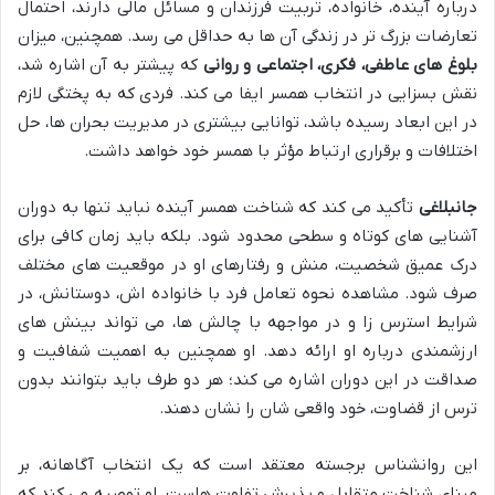
درباره آینده، خانواده، تربیت فرزندان و مسائل مالی دارند، احتمال
تعارضات بزرگ تر در زندگی آن ها به حداقل می رسد. همچنین، میزان
بلوغ های عاطفی، فکری، اجتماعی و روانی
که پیشتر به آن اشاره شد،
نقش بسزایی در انتخاب همسر ایفا می کند. فردی که به پختگی لازم
در این ابعاد رسیده باشد، توانایی بیشتری در مدیریت بحران ها، حل
اختلافات و برقراری ارتباط مؤثر با همسر خود خواهد داشت.
جانبلاغی
تأکید می کند که شناخت همسر آینده نباید تنها به دوران
آشنایی های کوتاه و سطحی محدود شود. بلکه باید زمان کافی برای
درک عمیق شخصیت، منش و رفتارهای او در موقعیت های مختلف
صرف شود. مشاهده نحوه تعامل فرد با خانواده اش، دوستانش، در
شرایط استرس زا و در مواجهه با چالش ها، می تواند بینش های
ارزشمندی درباره او ارائه دهد. او همچنین به اهمیت شفافیت و
صداقت در این دوران اشاره می کند؛ هر دو طرف باید بتوانند بدون
ترس از قضاوت، خود واقعی شان را نشان دهند.
این روانشناس برجسته معتقد است که یک انتخاب آگاهانه، بر
مبنای شناخت متقابل و پذیرش تفاوت هاست. او توصیه می کند که