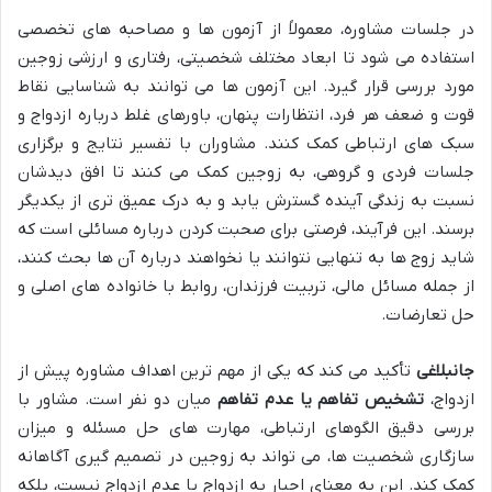
در جلسات مشاوره، معمولاً از آزمون ها و مصاحبه های تخصصی
استفاده می شود تا ابعاد مختلف شخصیتی، رفتاری و ارزشی زوجین
مورد بررسی قرار گیرد. این آزمون ها می توانند به شناسایی نقاط
قوت و ضعف هر فرد، انتظارات پنهان، باورهای غلط درباره ازدواج و
سبک های ارتباطی کمک کنند. مشاوران با تفسیر نتایج و برگزاری
جلسات فردی و گروهی، به زوجین کمک می کنند تا افق دیدشان
نسبت به زندگی آینده گسترش یابد و به درک عمیق تری از یکدیگر
برسند. این فرآیند، فرصتی برای صحبت کردن درباره مسائلی است که
شاید زوج ها به تنهایی نتوانند یا نخواهند درباره آن ها بحث کنند،
از جمله مسائل مالی، تربیت فرزندان، روابط با خانواده های اصلی و
حل تعارضات.
جانبلاغی
تأکید می کند که یکی از مهم ترین اهداف مشاوره پیش از
ازدواج،
تشخیص تفاهم یا عدم تفاهم
میان دو نفر است. مشاور با
بررسی دقیق الگوهای ارتباطی، مهارت های حل مسئله و میزان
سازگاری شخصیت ها، می تواند به زوجین در تصمیم گیری آگاهانه
کمک کند. این به معنای اجبار به ازدواج یا عدم ازدواج نیست، بلکه