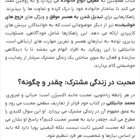
کتاب همچنین به
معرفی انواع خانواده
می پردازد و به زوجین کمک
می کند تا ساختار خانواده خود را درک کرده و تفاوت ها را بپذیرند.
راهکارهایی برای
تبدیل شدن به همسر موفق
و ویژگی های
«زوج های
خوشبخت»
نیز از دیگر موضوعاتی است که به خوانندگان بینش های
کاربردی ارائه می دهد. این راهکارها شامل خودآگاهی، مسئولیت
پذیری، توجه به نیازهای همسر و تمرین مهارت های ارتباطی است.
جانبلاغی با این رویکرد، به افراد الهام می بخشد تا با دیدگاهی
سازنده و فعال، به سوی ساختن یک زندگی مشترک سرشار از رضایت و
خوشبختی گام بردارند.
محبت در زندگی مشترک: چقدر و چگونه؟
در هر رابطه زناشویی، محبت مانند اکسیژن است؛ حیاتی و ضروری.
محمد جانبلاغی
در کتاب خود فراتر از تعاریف سطحی محبت می رود و
به عمق مفهوم آن در زندگی مشترک می پردازد. او این سوال کلیدی را
مطرح می کند: «چقدر باید به همسر محبت کنیم؟» پاسخ او نشان می
دهد که محبت، کمیتی ثابت نیست، بلکه کیفیتی پویا دارد که باید
بر اساس نیازها و شخصیت هر فرد تنظیم شود.