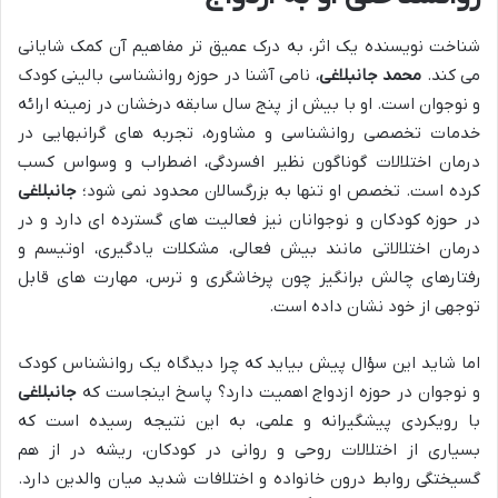
شناخت نویسنده یک اثر، به درک عمیق تر مفاهیم آن کمک شایانی
می کند.
محمد جانبلاغی
، نامی آشنا در حوزه روانشناسی بالینی کودک
و نوجوان است. او با بیش از پنج سال سابقه درخشان در زمینه ارائه
خدمات تخصصی روانشناسی و مشاوره، تجربه های گرانبهایی در
درمان اختلالات گوناگون نظیر افسردگی، اضطراب و وسواس کسب
کرده است. تخصص او تنها به بزرگسالان محدود نمی شود؛
جانبلاغی
در حوزه کودکان و نوجوانان نیز فعالیت های گسترده ای دارد و در
درمان اختلالاتی مانند بیش فعالی، مشکلات یادگیری، اوتیسم و
رفتارهای چالش برانگیز چون پرخاشگری و ترس، مهارت های قابل
توجهی از خود نشان داده است.
اما شاید این سؤال پیش بیاید که چرا دیدگاه یک روانشناس کودک
و نوجوان در حوزه ازدواج اهمیت دارد؟ پاسخ اینجاست که
جانبلاغی
با رویکردی پیشگیرانه و علمی، به این نتیجه رسیده است که
بسیاری از اختلالات روحی و روانی در کودکان، ریشه در از هم
گسیختگی روابط درون خانواده و اختلافات شدید میان والدین دارد.