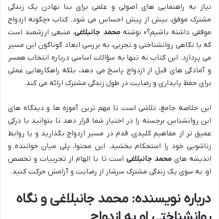
نیاز به راهنمایی های اصولی و علمی برای بنا نهادن یک زندگی
مشترک موفق، بیش از پیش احساس می شود. کتاب «چگونه ازدواج
موفقی داشته باشیم؟» نوشته
محمد جانبلاغی
، منبعی ارزشمند است
که با نگاهی روانشناختی و تجربی، به بررسی ابعاد گوناگون این مسیر
می پردازد. این کتاب نه تنها به سؤالات اساسی درباره انتخاب همسر
و آمادگی های قبل از ازدواج پاسخ می دهد، بلکه راهکارهایی عملی
برای حفظ پایداری و رضایت در طول زندگی مشترک ارائه می کند.
این خلاصه جامع، تلاشی است تا مهم ترین آموزه ها و دیدگاه های
این روانشناس برجسته را در اختیار شما قرار دهد تا بتوانید با درکی
عمیق تر از مفاهیم کلیدی، قدم در مسیر ازدواج بگذارید و یا روابط
زناشویی خود را استحکام بخشید. این محتوا، پلی میان خواننده و
اندیشه های
محمد جانبلاغی
است تا با الهام از تجربیات و تخصص
او، به سوی یک زندگی مشترک سرشار از رضایت و آرامش حرکت کنید.
درباره نویسنده: محمد جانبلاغی و نگاه
روانشناختی او به ازدواج