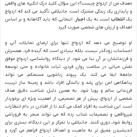
«هدف من از ازدواج چیست؟» این سؤال، کلید درک انگیزه های واقعی
و پایداری یک زندگی مشترک است. جانبلاغی تأکید می کند که ازدواج
یک
انتخاب
است، نه یک
اجبار
. انتخابی که باید آگاهانه و بر اساس
اهداف و ارزش های شخصی صورت گیرد.
او توضیح می دهد که ازدواج تنها برای ارضای تمایلات آنی و
احساسات زودگذر نیست، بلکه بنیادی است که آینده فرد، همسرش
و فرزندانشان بر آن بنا می شود. از دیدگاه روانشناسی، ازدواج موفق
نقش حیاتی در سلامت روان فردی، ثبات خانواده و حتی توسعه
جامعه ایفا می کند. یک پیوند زناشویی مستحکم، می تواند
پناهگاهی امن برای رشد و بالندگی افراد باشد و زمینه ساز تربیت
فرزندانی سالم و پویا شود. به همین دلیل، شناخت دقیق هدف
شخصی از ازدواج، پیش از هر تصمیمی، از اهمیت ویژه ای برخوردار
است. این شناخت به افراد کمک می کند تا از افتادن در دام انتظارات
غیرواقعی و تصمیمات شتاب زده که می تواند منجر به فروپاشی
روابط شود، دوری کنند. جانبلاغی با تمرکز بر این دیدگاه، بستری برای
اندیشیدن عمیق تر به ماهیت و اهداف ازدواج فراهم می آورد و