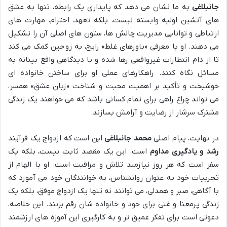
جانبلاغی
به ما نشان می دهد که پایداری یک رابطه، تنها به عشق
های آتشین اولیه وابسته نیست، بلکه تعهد، احترام، مهارت های
ارتباطی و توانایی مدیریت چالش ها، ستون های اصلی آن را تشکیل
می دهند. او با معرفی «باورهای غلط» رایج، به زوجین کمک می کند
تا از دام انتظارات غیرواقعی رها شده و با دیدگاهی واقع بینانه به
مسائل نگاه کنند. راهکارهای عملی او برای ساختن خانواده ای
خوشبخت و تأکید بر اهمیت محبت و شناخت «زبان عشق» همسر،
می تواند چراغ راهی برای تمام کسانی باشد که می خواهند یک زندگی
مشترک سرشار از رضایت و آرامش بسازند.
در نهایت، پیام اصلی
محمد جانبلاغی
این است که ازدواج یک فرآیند
رشد و یادگیری مداوم
است. این یک مقصد ثابت نیست، بلکه یک
سفر است که هر روز نیازمند تلاش و مراقبت است. او با الهام از
تجربیات خود به عنوان روانشناس، به خوانندگان خود می آموزد که
با آگاهی، صبر و همدلی، می توانند نه تنها یک ازدواج موفق، بلکه یک
زندگی پرمعنا و غنی برای خود و خانواده شان رقم بزنند. این خلاصه،
دعوتی است برای تفکر عمیق تر و به کارگیری این آموزه های ارزشمند