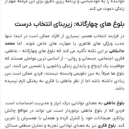
خواننده را به خودشناسی و برنامه ریزی دقیق برای این مرحله مهم از
زندگی دعوت می کند.
بلوغ های چهارگانه: زیربنای انتخاب درست
در فرایند انتخاب همسر، بسیاری از افراد ممکن است در ابتدا تنها
جذب ویژگی های ظاهری یا مهارت های خاص شوند. اما
محمد
جانبلاغی
بر این نکته تأکید می کند که بلوغ های چهارگانه – عاطفی،
فکری، اجتماعی، جسمانی و روانی – از اساسی ترین عواملی هستند که
موفقیت یک ازدواج و پایداری زندگی زناشویی را تضمین می کنند. این
بلوغ ها صرفاً به سن تقویمی وابسته نیستند؛ فردی ممکن است سن
زیادی داشته باشد اما از نظر عاطفی یا فکری به پختگی لازم نرسیده
باشد.
بلوغ عاطفی
به معنای توانایی درک، ابراز و مدیریت احساسات است.
فردی که از بلوغ عاطفی برخوردار است، می تواند در مواقع چالش
برانگیز، هیجانات خود را کنترل کرده و همدلی با همسرش را تمرین
کند.
بلوغ فکری
نیز به معنای توانایی تجزیه و تحلیل منطقی مسائل،