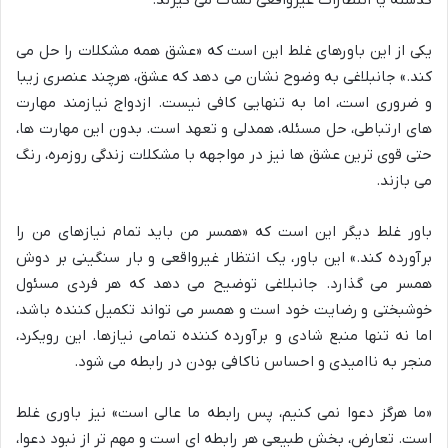
گذشته یا انتظارات غیرواقعی نشأت می گیرند.
یکی از این باورهای غلط این است که «عشق همه مشکلات را حل می
کند.» جانبلاغی به وضوح نشان می دهد که عشق، هرچند عنصری زیبا
و ضروری است، اما به تنهایی کافی نیست. ازدواج نیازمند مهارت
های ارتباطی، حل مسئله، همدلی و تعهد است. بدون این مهارت ها،
حتی قوی ترین عشق ها نیز در مواجهه با مشکلات زندگی روزمره، رنگ
می بازند.
باور غلط دیگر این است که «همسر من باید تمام نیازهای من را
برآورده کند.» این باور، یک انتظار غیرواقعی و بار سنگینی بر دوش
همسر می گذارد. جانبلاغی توضیح می دهد که هر فردی مسئول
خوشبختی و رضایت خود است و همسر می تواند تکمیل کننده باشد،
اما نه تنها منبع شادی و برآورده کننده تمامی نیازها. این رویکرد،
منجر به ناامیدی و احساس ناکافی بودن در رابطه می شود.
«ما هرگز دعوا نمی کنیم، پس رابطه ما عالی است» نیز باوری غلط
است. تعارض، بخش طبیعی هر رابطه ای است و مهم تر از نبود دعوا،