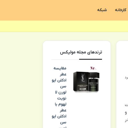
کارخانه
شبکه
ترندهای مجله مولیکس
مقایسه
عطر
ادکلن ایو
سن
لورن لا
نویت
لهوم با
ت
عطر
و
ادکلن ایو
ر
سن