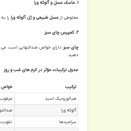
۱
.
ماسک عسل و آلوئه ورا
مخلوطی از
عسل طبیعی و ژل آلوئه ورا
را به مدت ۱۵ دقیقه روی پوست بگذ
۲
.
کمپرس چای سبز
چای سبز
دارای خواص ضدالتهابی است. می ت
دهید.
جدول ترکیبات مؤثر در کرم های شب و روز
ترکیب
خواص
هیالورونیک اسید
مرطوب 
آلوئه ورا
ضدالته
سرامیدها
تقویت 