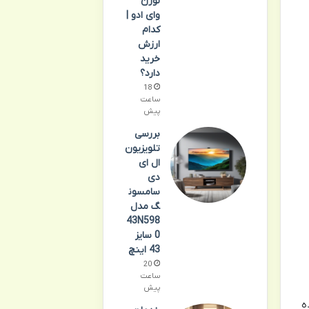
لورن
وای ادو |
کدام
ارزش
خرید
دارد؟
18
ساعت
پیش
بررسی
تلویزیون
ال ای
دی
سامسون
گ مدل
43N598
0 سایز
43 اینچ
20
ساعت
پیش
ه