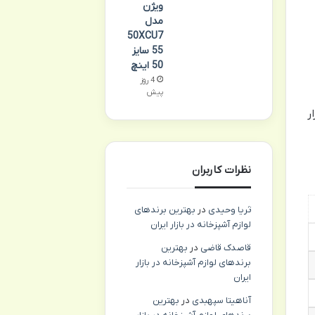
ویژن
مدل
50XCU7
55 سایز
50 اینچ
4 روز
پیش
ر
نظرات کاربران
ثریا وحیدی
در
بهترین برندهای
لوازم آشپزخانه در بازار ایران
قاصدک قاضی
در
بهترین
برندهای لوازم آشپزخانه در بازار
ایران
آناهیتا سپهبدی
در
بهترین