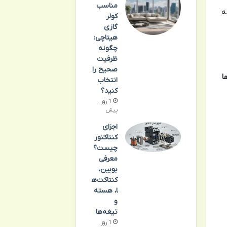
مناسب
ه
کولر
گازی
هیتاچی:
چگونه
ظرفیت
صحیح را
ا
انتخاب
کنید؟
1 روز
پیش
اجزای
کنتاکتور
چیست؟
معرفی
بوبین،
کنتاکت‌ه
ا، هسته
و
تیغه‌ها
1 روز