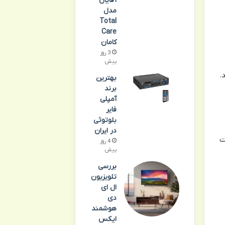
آقایان
مدل
Total
Care
کامان
3 روز
پیش
.
بهترین
برند
آمپلی
فایر
بلوتوثی
در ایران
ت
4 روز
پیش
بررسی
تلویزیون
ال ای
دی
هوشمند
ایکس