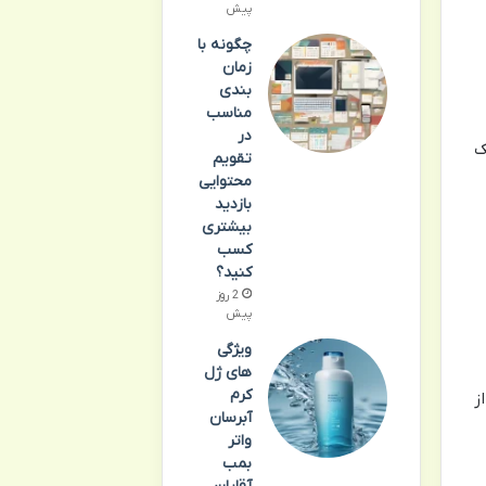
پیش
چگونه با
زمان
بندی
مناسب
در
ک
تقویم
محتوایی
بازدید
بیشتری
کسب
کنید؟
2 روز
پیش
ویژگی
های ژل
کرم
ز
آبرسان
واتر
بمب