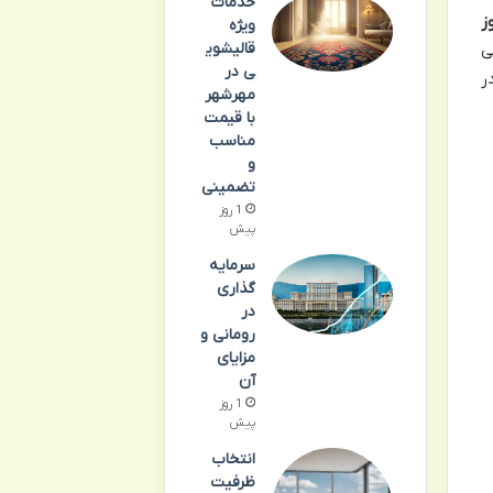
خدمات
ز
ویژه
قالیشوی
ی
ی در
ر
مهرشهر
با قیمت
مناسب
و
تضمینی
1 روز
پیش
سرمایه
گذاری
در
رومانی و
مزایای
آن
1 روز
پیش
انتخاب
ظرفیت