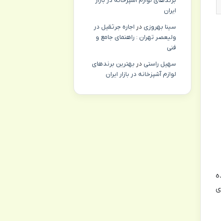
برندهای لوازم آشپزخانه در بازار
ایران
سینا بهروزی
در
اجاره جرثقیل در
ولیعصر تهران : راهنمای جامع و
فنی
سهیل راستی
در
بهترین برندهای
لوازم آشپزخانه در بازار ایران
ه
ی