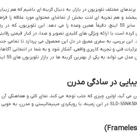
 برندهای مختلف تلویزیون در بازار، به دنبال گزینه ای باشیم که هم زیبای
بخشد و هم تجربه ای لذت بخش از تماشای محتوای مورد علاقه را فراه
آورد. تلویزیون اسنوا SLD-55NK500UD با سایز 55 اینچ، دقیقاً همین وعده را می دهد. این تلویزیون، که در ر
کرده است با ارائه ویژگی های کلیدی تصویر و صدا، در کنار قیمتی رقابتی
ند. این بررسی، به سفری عمیق در دل این محصول می پردازد تا تمامی جنب
زئیات فنی و تجربه کاربری واقعی، آشکار شود و به شما در انتخابی آگاهان
یاری رساند. در ادامه خواهیم دید که آیا این مدل می تواند به یکی از بهترین گ
بایی در سادگی مدرن
 می آید، اولین چیزی که جلب توجه می کند، نمای کلی و هماهنگی آن ب
دکوراسیون منزل است. تلویزیون اسنوا SLD-55NK500UD در این زمینه، با رویکردی مینیمالیستی و مدرن، به خوبی