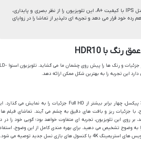
طراحی بدون فریم و استفاده از پنل IPS با کیفیت +A، این تلویزیون را از نظر بصری و پایداری،
م رده خود قرار می دهد و تجربه ای دلپذیر از تماشا را در زوایای
دیدن تصاویر با وضوح بالا، دنیای جدیدی از جزئیات و رنگ ها را پیش روی چشما
رزولوشن 4K Ultra HD با ابعاد 2160×3840 پیکسل، چهار برابر بیشتر از Full HD جزئیات را به نمایش می گذارد
 با جزئیات ریز و بافت های دقیق به چشم می آیند. تماشای فیلم ها 
 کیفیت 4K ضبط شده اند، بر روی این تلویزیون، تجربه ای متفاوت خواهد بود؛ گویی خود را در 
را به وضوح تشخیص می دهید. برای بهره مندی کامل از این وضوح، استفاد