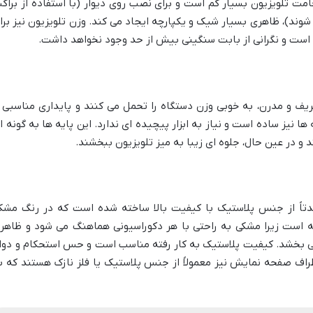
مت تلویزیون بسیار کم است و برای نصب روی دیوار (با استفاده از براک
 جداگانه تهیه شوند)، ظاهری بسیار شیک و یکپارچه ایجاد می کند. وزن تلویزیون نیز برا
است و نگرانی از بابت سنگینی بیش از حد وجود نخواهد داشت.
ریف و مدرن، به خوبی وزن دستگاه را تحمل می کنند و پایداری مناسبی ر
نیز ساده است و نیاز به ابزار پیچیده ای ندارد. این پایه ها به گونه ا
 و در عین حال، جلوه ای زیبا به میز تلویزیون ببخشند.
تلویزیون اسنوا SLD-55NK500UD عمدتاً از جنس پلاستیک با کیفیت بالا ساخته شده است که در رنگ مش
ه است زیرا مشکی به راحتی با هر دکوراسیونی هماهنگ می شود و ظاهر
ی بخشد. کیفیت پلاستیک به کار رفته مناسب است و حس استحکام و دوا
طراف صفحه نمایش نیز معمولاً از جنس پلاستیک یا فلز نازک هستند که ب