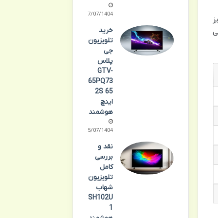
27/07/1404
وا SLD-55NK500UD با سایز
خرید
ی
تلویزیون
جی
پلاس
GTV-
65PQ73
2S 65
اینچ
هوشمند
05/07/1404
نقد و
بررسی
کامل
تلویزیون
شهاب
SH102U
1