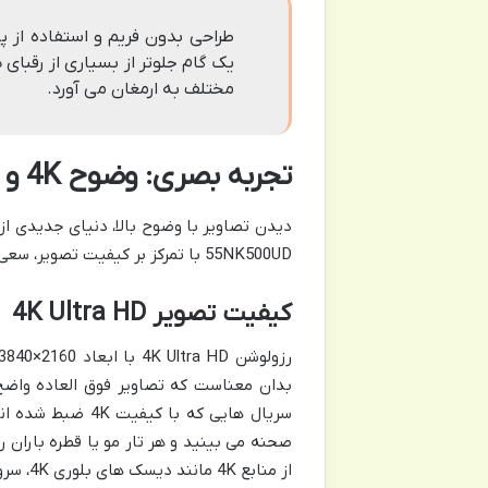
یک گام جلوتر از بسیاری از رقبای ه
مختلف به ارمغان می آورد.
تجربه بصری: وضوح 4K و عمق رنگ با HDR10
55NK500UD با تمرکز بر کیفیت تصویر، سعی دارد این تجربه را به بهترین شکل ممکن ارائه دهد.
کیفیت تصویر 4K Ultra HD
بدان معناست که تصاویر فوق العاده واضح،
سریال هایی که با
صحنه می بینید و هر تار مو یا قطره باران 
از منابع 4K مانند دیسک های بلوری 4K، سرویس های استریمینگ 4K یا کنسول های بازی نسل جدید توصیه می شود.