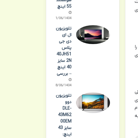
هوشمند
ت
55 اینچ
ی
31/06/1404
تلویزیون
ال ای
دی جی
ا
پلاس
40JH51
ی
2N سایز
40 اینچ
– بررسی
28/06/1404
کی
تلویزیون
ی
دوو
م
DLE-
43M62
ه
00EM
سایز 43
اینچ: