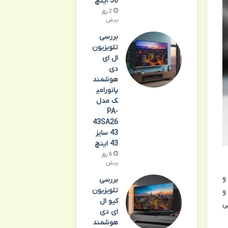
50 اینچ
2 روز
پیش
بررسی
تلویزیون
ال ای
دی
هوشمند
پانورامی
ک مدل
PA-
43SA26
43 سایز
43 اینچ
6 روز
پیش
ی دی اسنوا مدل SLD-55NK500UD سایز 55 اینچ، تجربه ای بی نظیر از تماشای تصاویر با کیفیت 4K و
بررسی
تلویزیون
و
کیو ال
ی
ای دی
هوشمند