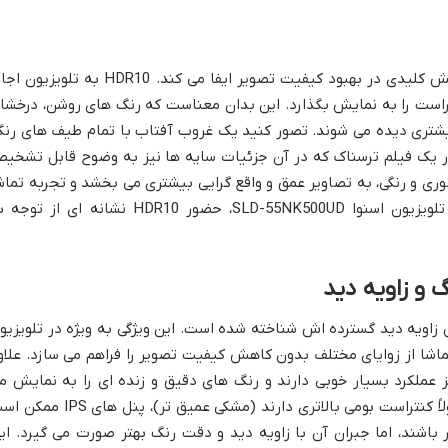
فناوری HDR10 (High Dynamic Range) نقش کلیدی در بهبود کیفیت تصویر ایفا می کند. HDR10 به تلویز
راست را به نمایش بگذارد. این بدان معناست که رنگ های روشن، درخشا
بیشتری دیده می شوند. تصور کنید یک غروب آفتاب با تمام طیف های رنگ
در یک فیلم ترسناک که در آن جزئیات سایه ها نیز به وضوح قابل تشخی
وت های نوری و رنگی، به تصاویر عمق و واقع گرایی بیشتری می بخشد و تجربه تماش
را به طرز چشمگیری بهبود می بخشد. در تلویزیون اسنوا SLD-55NK500UD، حضور HDR10 نشانه ای از 
قبلاً اشاره شد، پنل IPS به دلیل زاویه دید گسترده اش شناخته شده است. این ویژگی به ویژه در تلویزی
ماشا از زوایای مختلف بدون کاهش کیفیت تصویر را فراهم می سازد. علاو
مایش رنگ ها نیز عملکرد بسیار خوبی دارند و رنگ های دقیق و زنده ای را به نمایش م
گذارند. در مقایسه با پنل های VA که معمولاً کنتراست بومی بالاتری دارند (مشکی عمیق تر)، پنل ه
شند، اما جبران آن با زاویه دید و دقت رنگ بهتر صورت می گیرد. ای