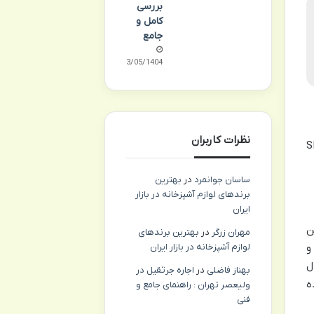
بررسی
کامل و
جامع
13/05/1404
نظرات کاربران
ن ما می گشاید. تلویزیون اسنوا SLD-
ساسان جوانمرد
در
بهترین
برندهای لوازم آشپزخانه در بازار
ایران
. این
مهران زرگر
در
بهترین برندهای
لوازم آشپزخانه در بازار ایران
و
دل
بهناز فاضلی
در
اجاره جرثقیل در
ه
ولیعصر تهران : راهنمای جامع و
فنی