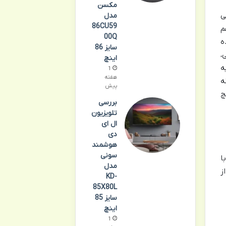
مکسن
ی
مدل
86CU59
م
00Q
ده
سایز 86
،
اینچ
ه
1
هفته
ه
پیش
زینه ها در بازار تلویزیون های 55 اینچ
بررسی
تلویزیون
ال ای
دی
هوشمند
سونی
ا
مدل
 از
KD-
85X80L
سایز 85
اینچ
1