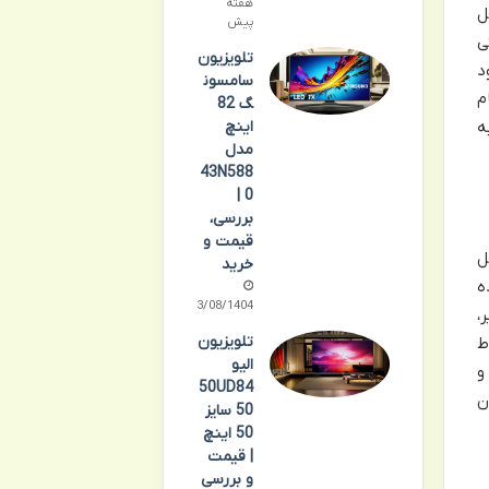
هفته
ل
پیش
ی
تلویزیون
د
سامسون
م
گ 82
ه
اینچ
مدل
43N588
0 |
بررسی،
قیمت و
ب پنل
خرید
گسترده
13/08/1404
،
تلویزیون
ط
الیو
ربه و
50UD84
ه کیفی +A نیز نشان
50 سایز
50 اینچ
| قیمت
و بررسی