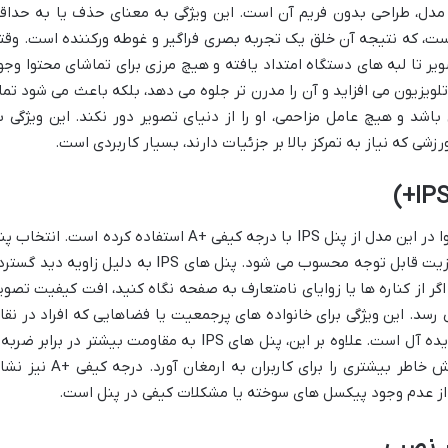
 مدل، طراحی بدون فریم آن است. این ویژگی به معنای حذف یا به حداق
، که نتیجه آن خلق یک تجربه بصری فراگیر و غوطه ورکننده است. وقت
ر تا لبه های دستگاه امتداد یافته و هیچ مرزی برای تماشای محتوا وجو
 تلویزیون می افزاید و آن را مدرن تر جلوه می دهد، بلکه باعث می شود تما
اشد و هیچ عامل مزاحمی، او را از دنیای تصویر دور نکند. این ویژگی ب
شی که نیاز به تمرکز بالا بر جزئیات دارند، بسیار کاربردی است.
قلب تپنده هر تلویزیون، پنل آن است و اسنوا در این مدل از پنل IPS با درجه کیفی +A استفاده کرده است. انتخا
IPS برای تلویزیونی در این رده قیمتی، یک مزیت قابل توجه محسوب می شود. پنل های IPS به دلیل زاویه دید 
ر از کناره ها یا زوایای نامتعارف به صفحه نگاه کنید، افت کیفیت تصویر
سد. این ویژگی برای خانواده های پرجمعیت یا فضاهایی که افراد در نقا
مختلف اتاق نشیمن پخش شده اند، بسیار ایده آل است. علاوه بر این، پنل های IPS به مقاومت بیشتر در برابر ض
فشار نیز معروف هستند، که می تواند آرامش خاطر بیشتری را برای کاربران به ارمغان آورد. درج
ن از عدم وجود پیکسل های سوخته یا مشکلات کیفی در پنل است.
در نصب