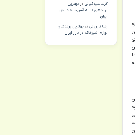
گرشاسپ کیانی
در
بهترین
برندهای لوازم آشپزخانه در بازار
ایران
یون اجازه
رضا کازرونی
در
بهترین برندهای
ن
لوازم آشپزخانه در بازار ایران
ی
ص
ا
توجه به
ون
ه
ی
ای IPS ممکن است
ن