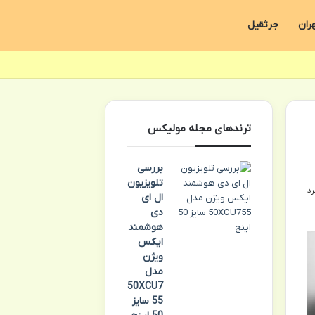
ران
جرثقیل
ترندهای مجله مولیکس
بررسی
تلویزیون
ال ای
دی
هوشمند
ایکس
ویژن
مدل
50XCU7
55 سایز