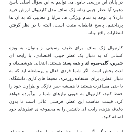
در پایان این بررسی جامع، می توانیم به این سؤال اصلی پاسخ
دهیم: آیا عطر جیبی زنانه ژک ساف مدل کارنیوال ارزش خرید
دارد؟ با توجه به تمام ویژگی ها، مزایا و معایبی که به آن ها
پرداختیم، پاسخ قاطعانه مثبت است، البته با در نظر گرفتن
انتظارات واقع بینانه.
کارنیوال ژک ساف، برای طیف وسیعی از بانوان، به ویژه
کسانی که به دنبال یک عطر جیبی، اقتصادی، با رایحه ای
شیرین، گلی-میوه ای و همه پسند
هستند، انتخابی هوشمندانه و
لذت بخش است. اگر شما فردی فعال و پرمشغله اید که به
دنبال عطری برای استفاده روزمره، محیط های کاری، دانشگاه،
یا حتی مسافرت هستید تا همیشه حس تازگی و طراوت خود را
حفظ کنید، کارنیوال به خوبی نیازهای شما را برآورده خواهد
کرد. قیمت مناسب این عطر، فرصتی عالی است تا بدون
دغدغه هزینه، رایحه ای دلنشین را به مجموعه ی عطرهای خود
اضافه کنید.
از سوی دیگر، اگر به دنبال عطرهای بسیار خاص و پیچیده ای