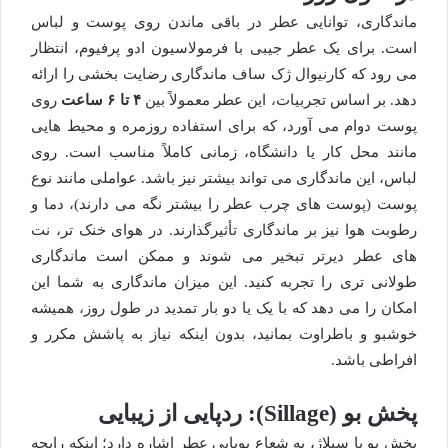
ماندگاری، توانایی عطر در باقی ماندن روی پوست و لباس
است. برای یک عطر جیبی با فرمولاسیون ادو پرفیوم، انتظار
می رود که کارنیوال ژک ساف ماندگاری رضایت بخشی را ارائه
دهد. بر اساس تجربیات، این عطر معمولاً بین
۴ تا ۶ ساعت
روی
پوست دوام می آورد، که برای استفاده روزمره و محیط هایی
مانند محل کار یا دانشگاه، زمانی کاملاً مناسب است. روی
لباس، این ماندگاری می تواند بیشتر نیز باشد. عواملی مانند نوع
پوست (پوست های چرب عطر را بیشتر نگه می دارند)، دما و
رطوبت هوا نیز بر ماندگاری تأثیرگذارند. در هوای خنک تر، نت
های عطر دیرتر تبخیر می شوند و ممکن است ماندگاری
طولانی تری را تجربه کنید. این میزان ماندگاری به شما این
امکان را می دهد که با یک یا دو بار تمدید در طول روز، همیشه
خوشبو و باطراوت بمانید، بدون اینکه نیاز به پاشش مکرر و
افراطی باشد.
پخش بو (Sillage): ردپایی از زیبایی
پخش بو یا سِیلاژ، به شعاع بویایی عطر اشاره دارد؛ اینکه رایحه