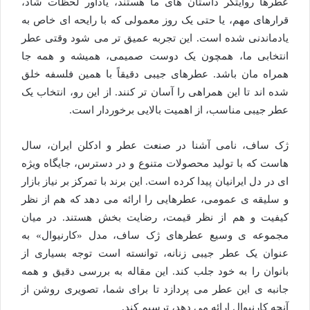
عطرها روایتگر داستان های ما هستند، یادآور لحظات شاد،
قرارهای مهم، یا حتی یک روز معمولی که با رایحه ای خاص به
یادماندنی شده است. این تجربه عمیق تر می شود وقتی عطر
انتخابی ما، همچون یک دوست صمیمی، همیشه و همه جا
همراه مان باشد. عطرهای جیبی دقیقاً با همین فلسفه خلق
شده اند تا این همراهی را آسان تر کنند. از این رو، انتخاب یک
عطر جیبی مناسب، از اهمیت بالایی برخوردار است.
ژک ساف، نامی آشنا در صنعت عطر و ادکلن ایران، سال
هاست که با تولید محصولات متنوع و در دسترس، جایگاه ویژه
ای در دل ایرانیان پیدا کرده است. این برند با تمرکز بر نیاز بازار
و سلیقه ی عمومی، عطرهایی را ارائه می دهد که هم از نظر
کیفیت و هم از نظر قیمت، رضایت بخش هستند. در میان
مجموعه ی وسیع عطرهای ژک ساف، مدل «کارنیوال» به
عنوان یک عطر جیبی زنانه، توانسته است توجه بسیاری از
بانوان را به خود جلب کند. این مقاله به بررسی دقیق و همه
جانبه ی این عطر می پردازد تا برای شما، تصویری روشن از
آنچه کارنیوال ارائه می دهد، ترسیم کند.