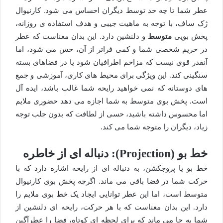
عطر شما تا چه حد توسط دیگران احساس می شود. کارنیوال
ژک ساف، با توجه به ماهیت جیبی و هدف استفاده ی روزانه،
پخش بویی
متوسط
و دلنشین دارد. این بدان معناست که عطر
در حریم شخصی شما و کمی فراتر از آن، حس می شود، اما
آنقدر قوی نیست که مزاحم اطرافیان شود یا در فضاهای بسته
سنگینی کند. این ویژگی برای محیط های کاری، آموزشی و جمع
های دوستانه که نمی خواهید رایحه شما غالب باشد، ایده آل
است. پخش بوی متوسط به شما اجازه می دهد حضوری ملایم
اما محسوس داشته باشید، حسی از لطافت که بدون جلب توجه
زیاد، دیگران را متوجه شما می کند.
خط بو (Projection): دنباله ای از خاطره
خط بو یا پروجکشن، به دنباله ای از رایحه اشاره دارد که با
حرکت شما در فضا باقی می ماند. اگرچه پخش بوی کارنیوال
متوسط است، اما این عطر توانایی ایجاد یک خط بوی ملایم را
دارد. این بدان معناست که با هر حرکت، رایحه ای دلنشین از
شما به جا می ماند که برای لحظه ای کوتاه، فضا را عطرآگین