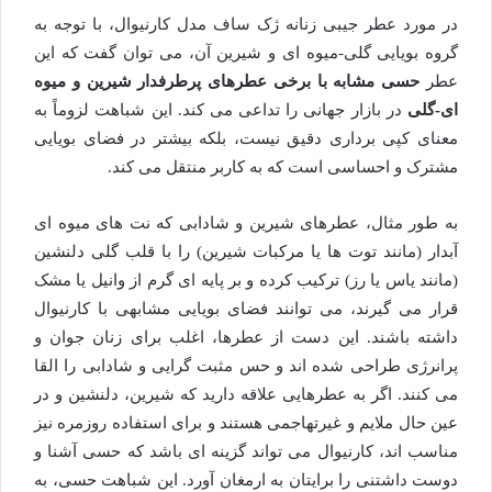
در مورد عطر جیبی زنانه ژک ساف مدل کارنیوال، با توجه به
گروه بویایی گلی-میوه ای و شیرین آن، می توان گفت که این
عطر
حسی مشابه با برخی عطرهای پرطرفدار شیرین و میوه
ای-گلی
در بازار جهانی را تداعی می کند. این شباهت لزوماً به
معنای کپی برداری دقیق نیست، بلکه بیشتر در فضای بویایی
مشترک و احساسی است که به کاربر منتقل می کند.
به طور مثال، عطرهای شیرین و شادابی که نت های میوه ای
آبدار (مانند توت ها یا مرکبات شیرین) را با قلب گلی دلنشین
(مانند یاس یا رز) ترکیب کرده و بر پایه ای گرم از وانیل یا مشک
قرار می گیرند، می توانند فضای بویایی مشابهی با کارنیوال
داشته باشند. این دست از عطرها، اغلب برای زنان جوان و
پرانرژی طراحی شده اند و حس مثبت گرایی و شادابی را القا
می کنند. اگر به عطرهایی علاقه دارید که شیرین، دلنشین و در
عین حال ملایم و غیرتهاجمی هستند و برای استفاده روزمره نیز
مناسب اند، کارنیوال می تواند گزینه ای باشد که حسی آشنا و
دوست داشتنی را برایتان به ارمغان آورد. این شباهت حسی، به