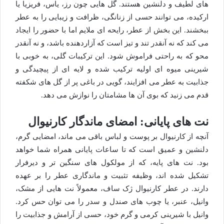
های لطیف و دلنشین هستند. گل هایی چون رز، یاس، فریزیا یا
ارکیده، می توانند حسی از زنانگی، ظرافت و زیبایی را به عطر
ببخشند. این بخش از عطر، رایحه ای ملایم اما با حضور را ایجاد
می کند که نه آنقدر تند و تیز است که آزاردهنده باشد، و نه آنقدر
محو که به راحتی فراموش شود. این ترکیبات گلی، به خوبی با
شیرینی میوه ای اولیه ترکیب شده و لایه ای از پیچیدگی و
جذابیت به عطر می افزایند، گویی در باغی پر از گل های شکفته
قدم می زنید که بوی آن ها مشامتان را نوازش می دهد.
نت های پایانی: امضای ماندگار کارنیوال
آنچه از کارنیوال بر پوست و لباس باقی می ماند، امضایی گرم،
دلنشین و عمیق است که تا ساعات پایانی همراه شما خواهد
بود. نت های پایه، که از مولکول های سنگین تر و دیرفرار
تشکیل شده اند، وظیفه تثبیت و ماندگاری عطر را بر عهده
دارند. در عطر کارنیوال ژک ساف، معمولاً نت هایی از مشک،
وانیل، عنبر، یا چوب های صندل و سدر را می توان حس کرد.
وانیل با شیرینی کرمی و گرم خود، حسی از آرامش و جذابیت را