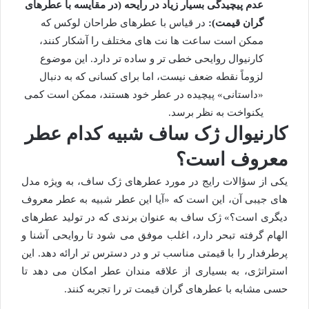
عدم پیچیدگی بسیار زیاد در رایحه (در مقایسه با عطرهای
گران قیمت):
در قیاس با عطرهای طراحان لوکس که
ممکن است ساعت ها نت های مختلف را آشکار کنند،
کارنیوال روایحی خطی تر و ساده تر دارد. این موضوع
لزوماً نقطه ضعف نیست، اما برای کسانی که به دنبال
«داستانی» پیچیده در عطر خود هستند، ممکن است کمی
یکنواخت به نظر برسد.
کارنیوال ژک ساف شبیه کدام عطر
معروف است؟
یکی از سؤالات رایج در مورد عطرهای ژک ساف، به ویژه مدل
های جیبی آن، این است که «آیا این عطر شبیه به عطر معروف
دیگری است؟» ژک ساف به عنوان برندی که در تولید عطرهای
الهام گرفته تبحر دارد، اغلب موفق می شود تا روایحی آشنا و
پرطرفدار را با قیمتی مناسب تر و در دسترس تر ارائه دهد. این
استراتژی، به بسیاری از علاقه مندان عطر امکان می دهد تا
حسی مشابه با عطرهای گران قیمت تر را تجربه کنند.