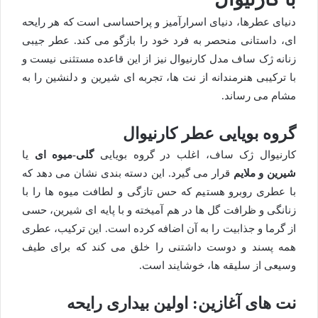
دنیای عطرها، دنیای اسرارآمیز و پراحساسی است که هر رایحه
ای، داستانی منحصر به فرد خود را بازگو می کند. عطر جیبی
زنانه ژک ساف مدل کارنیوال نیز از این قاعده مستثنی نیست و
با ترکیبی هنرمندانه از نت ها، تجربه ای شیرین و دلنشین را به
مشام می رساند.
گروه بویایی عطر کارنیوال
کارنیوال ژک ساف، اغلب در گروه بویایی
گلی-میوه ای
یا
شیرین و ملایم
قرار می گیرد. این دسته بندی نشان می دهد که
با عطری روبرو هستیم که حس تازگی و لطافت میوه ها را با
زنانگی و ظرافت گل ها در هم آمیخته و با پایه ای شیرین، حسی
از گرما و جذابیت را به آن اضافه کرده است. این ترکیب، عطری
همه پسند و دوست داشتنی را خلق می کند که برای طیف
وسیعی از سلیقه ها، خوشایند است.
نت های آغازین: اولین بیداری رایحه